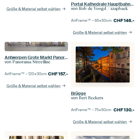
Portal Kathedrale Hauptbahnhof Antwerpen
von
Rob de Voogd / zzapback
Größe & Material selbst wählen
CHF
146.-
ArtFrame™ –
65×50
cm
Größe & Material selbst wählen
Antwerpen Grote Markt Panorama
von
Panorama Streetline
CHF
157.-
ArtFrame™ –
120×30
cm
Größe & Material selbst wählen
Brügge
von
Bert Beckers
CHF
130.-
ArtFrame™ –
75×50
cm
Größe & Material selbst wählen