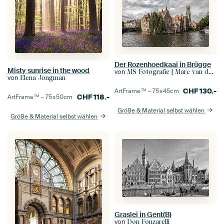
Der Rozenhoedkaai in Brügge
Misty sunrise in the wood
von
MS Fotografie | Marc van der Stelt
von
Elena Jongman
CHF
130.-
ArtFrame™ –
75×45
cm
CHF
118.-
ArtFrame™ –
75×50
cm
Größe & Material selbst wählen
Größe & Material selbst wählen
Graslei in Gent(B)
von
Don Fonzarelli