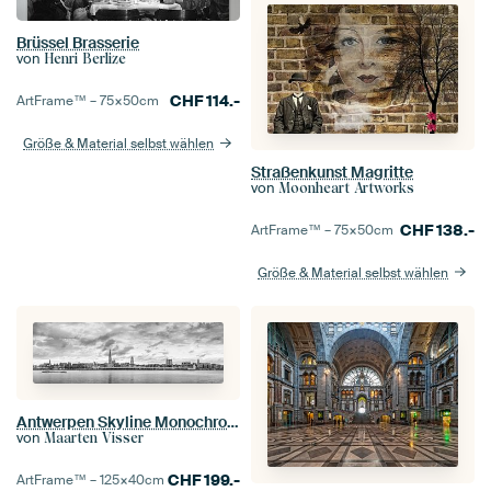
Brüssel Brasserie
von
Henri Berlize
CHF
114.-
ArtFrame™ –
75×50
cm
Größe & Material selbst wählen
Straßenkunst Magritte
von
Moonheart Artworks
CHF
138.-
ArtFrame™ –
75×50
cm
Größe & Material selbst wählen
Antwerpen Skyline Monochrom
von
Maarten Visser
CHF
199.-
ArtFrame™ –
125×40
cm