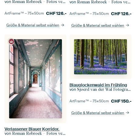
von
von
Roman Robroek – Fotos verlassener Gebäude
Roman Robroek – Fotos verlassener Gebäude
CHF
126.-
CHF
126.-
ArtFrame™ –
75×50
cm
ArtFrame™ –
75×50
cm
Größe & Material selbst wählen
Größe & Material selbst wählen
Blauglockenwald im Frühling
von
Sjoerd van der Wal Fotografie
CHF
150.-
ArtFrame™ –
75×50
cm
Größe & Material selbst wählen
Verlassener Blauer Korridor.
von
Roman Robroek – Fotos verlassener Gebäude