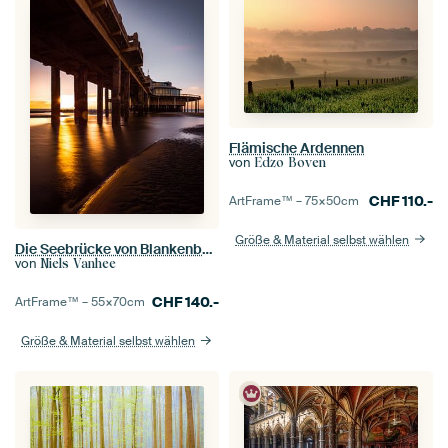
Flämische Ardennen
von
Edzo Boven
CHF
110.-
ArtFrame™ –
75×50
cm
Größe & Material selbst wählen
Die Seebrücke von Blankenberge
von
Niels Vanhee
CHF
140.-
ArtFrame™ –
55×70
cm
Größe & Material selbst wählen