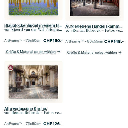
Blauglockenhügel in einem Buchenwald an einem Frühlingsmorgen
Aufgegebene Handelskammer.
von
Sjoerd van der Wal Fotografie
von
Roman Robroek – Fotos verlassener Gebäude
CHF
150.-
ArtFrame™ –
75×50
cm
CHF
148.-
ArtFrame™ –
80×55
cm
Größe & Material selbst wählen
Größe & Material selbst wählen
Alte verlassene Kirche.
von
Roman Robroek – Fotos verlassener Gebäude
CHF
126.-
ArtFrame™ –
75×50
cm