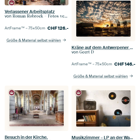
Verlassener Arbeitsplatz
von
Roman Robroek – Fotos verlassener Gebäude
CHF
126.-
ArtFrame™ –
75×50
cm
Größe & Material selbst wählen
Kräne auf dem Antwerpener Kai / Hafen
von
Geert D
CHF
146.-
ArtFrame™ –
75×50
cm
Größe & Material selbst wählen
Besuch in der Kirche.
Musikzimmer – LP an der Wand.