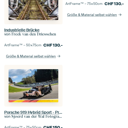
CHF
130.-
ArtFrame™ –
75×50
cm
Größe & Material selbst wählen
Industrielle Brücke
von
Freek van den Driesschen
CHF
130.-
ArtFrame™ –
50×75
cm
Größe & Material selbst wählen
Porsche 919 Hybrid Sport - Prototypen -Rennwagen in Eau Rouge
von
Sjoerd van der Wal Fotografie
CHF
150.-
ArtFrame™ –
75×50
cm