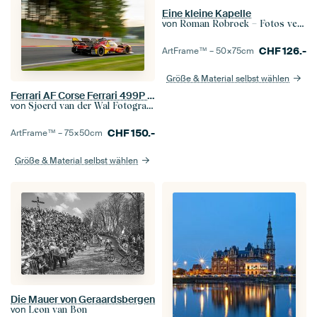
Eine kleine Kapelle
von
Roman Robroek – Fotos verlassener Gebäude
CHF
126.-
ArtFrame™ –
50×75
cm
Größe & Material selbst wählen
Ferrari AF Corse Ferrari 499P Hypercar
von
Sjoerd van der Wal Fotografie
CHF
150.-
ArtFrame™ –
75×50
cm
Größe & Material selbst wählen
Die Mauer von Geraardsbergen
von
Leon van Bon