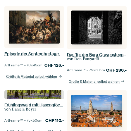
Episode der Septembertage 1830, auf dem Grand Place von Brüssel, Gustave Wappers
Das Tor der Burg Gravensteen in Gent.
von
Don Fonzarelli
CHF
126.-
ArtFrame™ –
70×45
cm
CHF
236.-
ArtFrame™ –
75×50
cm
Größe & Material selbst wählen
Größe & Material selbst wählen
Frühlingswald mit Hasenglöckchen
von
Daniela Beyer
CHF
110.-
ArtFrame™ –
75×50
cm