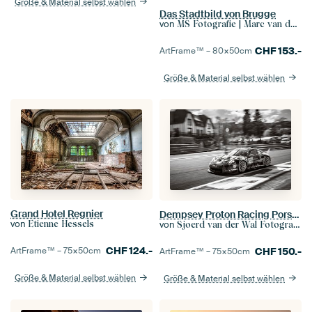
Größe & Material selbst wählen
Das Stadtbild von Brugge
von
MS Fotografie | Marc van der Stelt
CHF
153.-
ArtFrame™ –
80×50
cm
Größe & Material selbst wählen
Grand Hotel Regnier
Dempsey Proton Racing Porsche 911 RSR
von
von
Etienne Hessels
Sjoerd van der Wal Fotografie
CHF
124.-
CHF
150.-
ArtFrame™ –
75×50
cm
ArtFrame™ –
75×50
cm
Größe & Material selbst wählen
Größe & Material selbst wählen