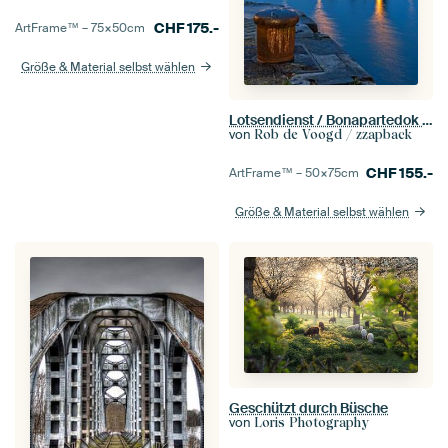
CHF
175.-
ArtFrame™ –
75×50
cm
Größe & Material selbst wählen
Lotsendienst / Bonapartedok / Antwerpen
von
Rob de Voogd / zzapback
CHF
155.-
ArtFrame™ –
50×75
cm
Größe & Material selbst wählen
Geschützt durch Büsche
von
Loris Photography