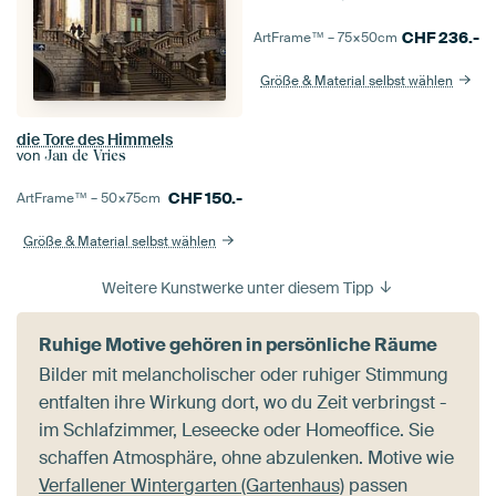
CHF
236.-
ArtFrame™ –
75×50
cm
Größe & Material selbst wählen
die Tore des Himmels
von
Jan de Vries
CHF
150.-
ArtFrame™ –
50×75
cm
Größe & Material selbst wählen
Weitere Kunstwerke unter diesem Tipp
Ruhige Motive gehören in persönliche Räume
Bilder mit melancholischer oder ruhiger Stimmung
entfalten ihre Wirkung dort, wo du Zeit verbringst -
im Schlafzimmer, Leseecke oder Homeoffice. Sie
schaffen Atmosphäre, ohne abzulenken. Motive wie
Verfallener Wintergarten (Gartenhaus)
passen