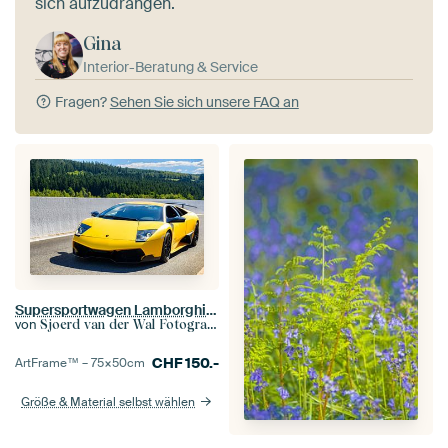
sich aufzudrängen.
Gina
Interior-Beratung & Service
Fragen?
Sehen Sie sich unsere FAQ an
Supersportwagen Lamborghini Murcielago LP670-4 SV
von
Sjoerd van der Wal Fotografie
CHF
150.-
ArtFrame™ –
75×50
cm
Größe & Material selbst wählen