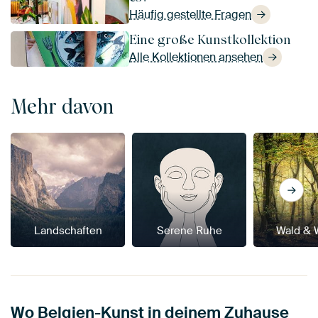
Häufig gestellte Fragen
Eine große Kunstkollektion
Alle Kollektionen ansehen
Mehr davon
Landschaften
Serene Ruhe
Wald & 
Wo Belgien-Kunst in deinem Zuhause