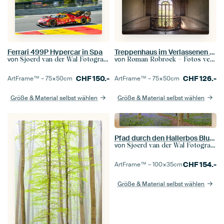
Treppenhaus im Verlassenen Schloss.
Ferrari 499P Hypercar in Spa
von
von
Roman Robroek – Fotos verlassener Gebäude
Sjoerd van der Wal Fotografie
CHF
126.-
CHF
150.-
ArtFrame™ –
75×50
cm
ArtFrame™ –
75×50
cm
Größe & Material selbst wählen
Größe & Material selbst wählen
Pfad durch den Hallerbos Bluebell Wald
von
Sjoerd van der Wal Fotografie
CHF
154.-
ArtFrame™ –
100×35
cm
Größe & Material selbst wählen