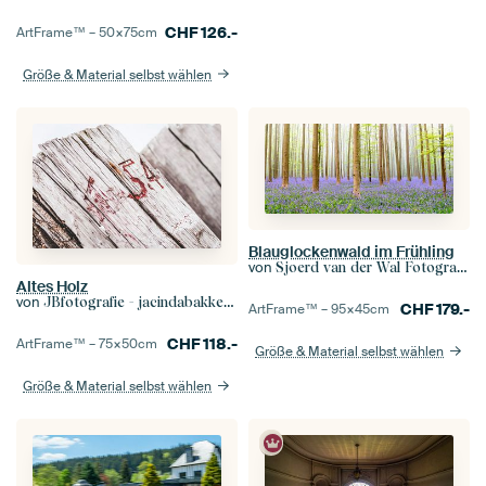
CHF
126.-
ArtFrame™ –
50×75
cm
Größe & Material selbst wählen
Blauglockenwald im Frühling
von
Sjoerd van der Wal Fotografie
Altes Holz
von
JBfotografie - jacindabakker.nl
CHF
179.-
ArtFrame™ –
95×45
cm
CHF
118.-
ArtFrame™ –
75×50
cm
Größe & Material selbst wählen
Größe & Material selbst wählen