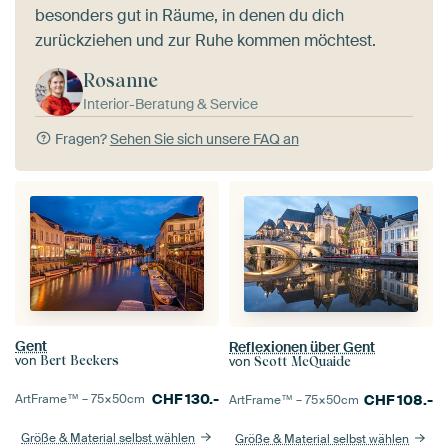
besonders gut in Räume, in denen du dich
zurückziehen und zur Ruhe kommen möchtest.
Rosanne
Interior-Beratung & Service
Fragen?
Sehen Sie sich unsere FAQ an
Gent
Reflexionen über Gent
von
von
Bert Beckers
Scott McQuaide
CHF
130.-
CHF
108.-
ArtFrame™ –
75×50
cm
ArtFrame™ –
75×50
cm
Größe & Material selbst wählen
Größe & Material selbst wählen