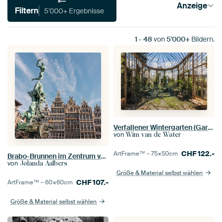
Anzeige
Filtern
5'000+ Ergebnisse
1
-
48
von
5'000+
Bildern.
Verfallener Wintergarten (Gartenhaus)
von
Wim van de Water
CHF
122.-
ArtFrame™ –
75×50
cm
Brabo-Brunnen im Zentrum von Antwerpen
von
Jolanda Aalbers
Größe & Material selbst wählen
CHF
107.-
ArtFrame™ –
60×60
cm
Größe & Material selbst wählen