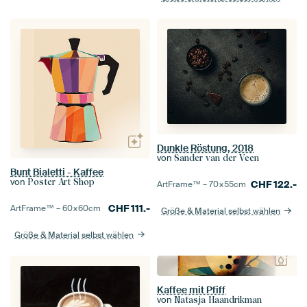
Dunkle Röstung, 2018
von
Sander van der Veen
Bunt Bialetti - Kaffee
von
Poster Art Shop
CHF
122.-
ArtFrame™ –
70×55
cm
CHF
111.-
ArtFrame™ –
60×60
cm
Größe & Material selbst wählen
Größe & Material selbst wählen
Kaffee mit Pfiff
von
Natasja Haandrikman