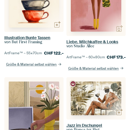
Illustration Bunte Tassen
Liebe, Milchkaffee & Looks
von
But First Framing
von
Studio Allee
CHF
122.-
ArtFrame™ –
55×70
cm
CHF
173.-
ArtFrame™ –
60×80
cm
Größe & Material selbst wählen
Größe & Material selbst wählen
Jazz im Dschungel
von
Bianca ter Riet