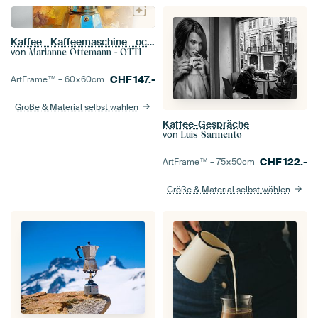
Kaffee - Kaffeemaschine - ockergelbe Silbermalerei
von
Marianne Ottemann - OTTI
CHF
147.-
ArtFrame™ –
60×60
cm
Größe & Material selbst wählen
Kaffee-Gespräche
von
Luis Sarmento
CHF
122.-
ArtFrame™ –
75×50
cm
Größe & Material selbst wählen