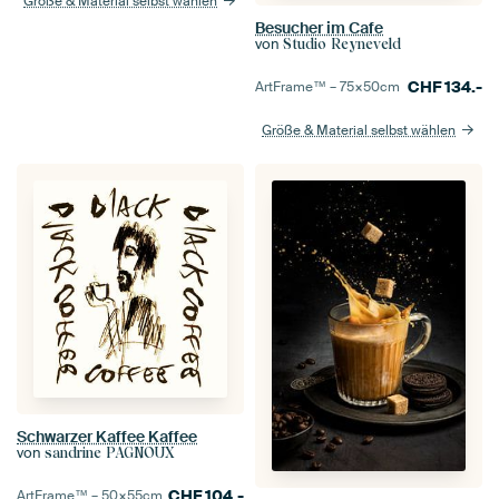
Größe & Material selbst wählen
Besucher im Cafe
von
Studio Reyneveld
CHF
134.-
ArtFrame™ –
75×50
cm
Größe & Material selbst wählen
Schwarzer Kaffee Kaffee
von
sandrine PAGNOUX
CHF
104.-
ArtFrame™ –
50×55
cm