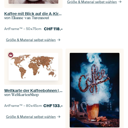
Größe & Material selbst wählen
Kaffee mit Blick auf die A-Kirche – Groningen an der Wand
von
Elianne van Turennout
CHF
118.-
ArtFrame™ –
50×75
cm
Größe & Material selbst wählen
Weltkarte der Kaffeebohnen | Collage
von
WeltkartenShop
CHF
133.-
ArtFrame™ –
80×45
cm
Größe & Material selbst wählen