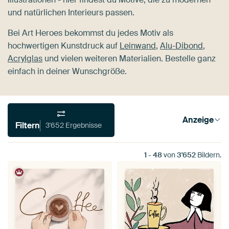
und natürlichen Interieurs passen.
Bei Art Heroes bekommst du jedes Motiv als
hochwertigen Kunstdruck auf
Leinwand
,
Alu-Dibond
,
Acrylglas
und vielen weiteren Materialien. Bestelle ganz
einfach in deiner Wunschgröße.
Anzeige
Filtern
3'652 Ergebnisse
1
-
48
von
3'652
Bildern.