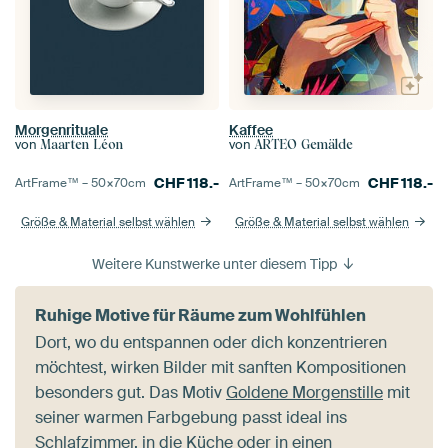
Morgenrituale
Kaffee
von
von
Maarten Léon
ARTEO Gemälde
CHF
118.-
CHF
118.-
ArtFrame™ –
50×70
cm
ArtFrame™ –
50×70
cm
Größe & Material selbst wählen
Größe & Material selbst wählen
Weitere Kunstwerke unter diesem Tipp
Ruhige Motive für Räume zum Wohlfühlen
Dort, wo du entspannen oder dich konzentrieren
möchtest, wirken Bilder mit sanften Kompositionen
besonders gut. Das Motiv
Goldene Morgenstille
mit
seiner warmen Farbgebung passt ideal ins
Schlafzimmer, in die Küche oder in einen