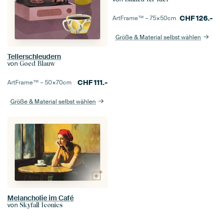
CHF
126.-
ArtFrame™ –
75×50
cm
Größe & Material selbst wählen
Tellerschleudern
von
Goed Blauw
CHF
111.-
ArtFrame™ –
50×70
cm
Größe & Material selbst wählen
Melancholie im Café
von
Skyfall Iconics