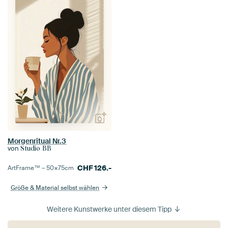
Morgenritual Nr.3
von
Studio BB
CHF
126.-
ArtFrame™ –
50×75
cm
Größe & Material selbst wählen
Weitere Kunstwerke unter diesem Tipp