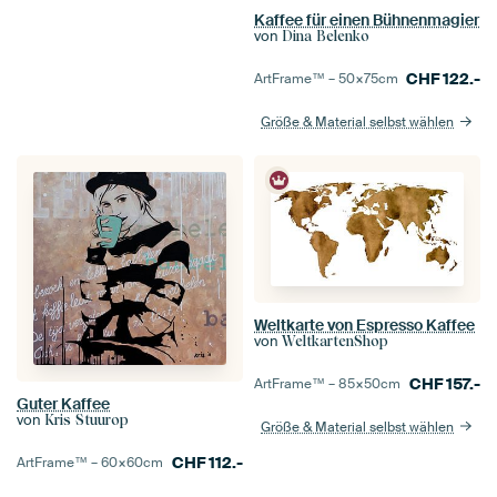
Kaffee für einen Bühnenmagier
von
Dina Belenko
CHF
122.-
ArtFrame™ –
50×75
cm
Größe & Material selbst wählen
Weltkarte von Espresso Kaffee
von
WeltkartenShop
CHF
157.-
ArtFrame™ –
85×50
cm
Guter Kaffee
von
Kris Stuurop
Größe & Material selbst wählen
CHF
112.-
ArtFrame™ –
60×60
cm