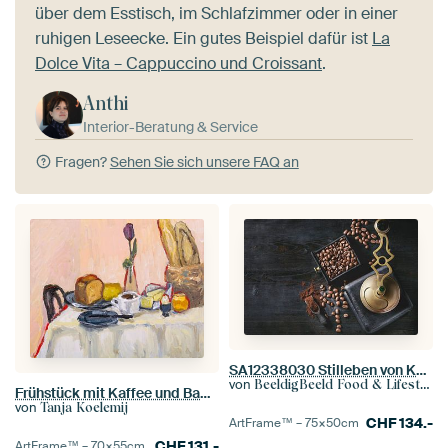
über dem Esstisch, im Schlafzimmer oder in einer
ruhigen Leseecke. Ein gutes Beispiel dafür ist
La
Dolce Vita – Cappuccino und Croissant
.
Anthi
Interior-Beratung & Service
Fragen?
Sehen Sie sich unsere FAQ an
SA12338030 Stilleben von Kaffeemühle und Kaffeebohnen
von
BeeldigBeeld Food & Lifestyle
Frühstück mit Kaffee und Baquette
von
Tanja Koelemij
CHF
134.-
ArtFrame™ –
75×50
cm
CHF
131.-
ArtFrame™ –
70×55
cm