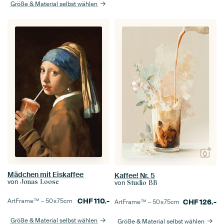
Größe & Material selbst wählen
Mädchen mit Eiskaffee
Kaffee! Nr. 5
von
Jonas Loose
von
Studio BB
CHF
110.-
ArtFrame™ –
50×75
cm
CHF
126.-
ArtFrame™ –
50×75
cm
Größe & Material selbst wählen
Größe & Material selbst wählen