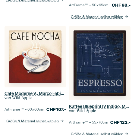
Größe & Material selbst wählen
CHF
98.-
ArtFrame™ –
50×65
cm
Größe & Material selbst wählen
Cafe Moderne V., Marco Fabiano
von
Wild Apple
Kaffee Blueprint IV Indigo, Marco Fabiano
CHF
107.-
ArtFrame™ –
60×60
cm
von
Wild Apple
Größe & Material selbst wählen
CHF
122.-
ArtFrame™ –
55×70
cm
Größe & Material selbst wählen