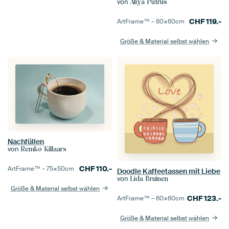
von
Aliya Putrus
CHF
119.-
ArtFrame™ –
60×60
cm
Größe & Material selbst wählen
Nachfüllen
von
Remko Killaars
CHF
110.-
ArtFrame™ –
75×50
cm
Doodle Kaffeetassen mit Liebe
von
Lida Bruinen
Größe & Material selbst wählen
CHF
123.-
ArtFrame™ –
60×60
cm
Größe & Material selbst wählen