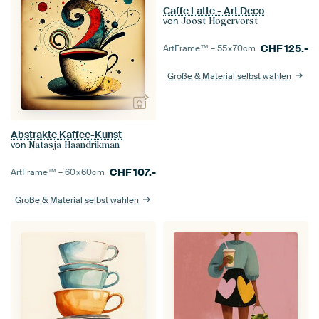
Caffe Latte - Art Deco
von
Joost Hogervorst
CHF
125.-
ArtFrame™ –
55×70
cm
Größe & Material selbst wählen
Abstrakte Kaffee-Kunst
von
Natasja Haandrikman
CHF
107.-
ArtFrame™ –
60×60
cm
Größe & Material selbst wählen