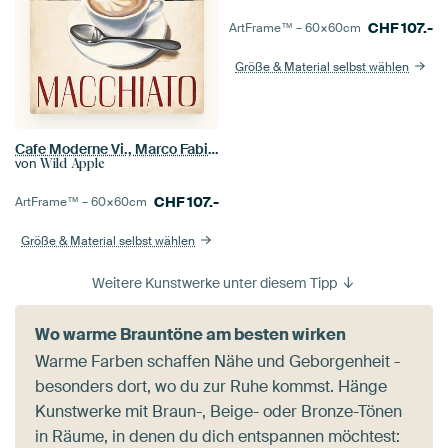
CHF
107.-
ArtFrame™ –
60×60
cm
Größe & Material selbst wählen
Cafe Moderne Vi., Marco Fabiano
von
Wild Apple
CHF
107.-
ArtFrame™ –
60×60
cm
Größe & Material selbst wählen
Weitere Kunstwerke unter diesem Tipp
Wo warme Brauntöne am besten wirken
Warme Farben schaffen Nähe und Geborgenheit -
besonders dort, wo du zur Ruhe kommst. Hänge
Kunstwerke mit Braun-, Beige- oder Bronze-Tönen
in Räume, in denen du dich entspannen möchtest: