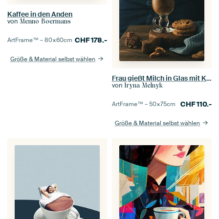
Kaffee in den Anden
von
Menno Boermans
CHF
178.-
ArtFrame™ –
80×60
cm
Größe & Material selbst wählen
Frau gießt Milch in Glas mit Kaffee ein
von
Iryna Melnyk
CHF
110.-
ArtFrame™ –
50×75
cm
Größe & Material selbst wählen