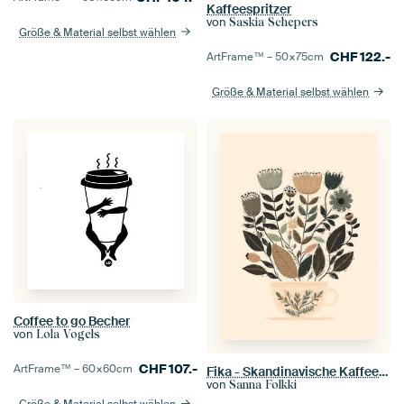
Kaffeespritzer
von
Saskia Schepers
Größe & Material selbst wählen
CHF
122.-
ArtFrame™ –
50×75
cm
Größe & Material selbst wählen
Coffee to go Becher
von
Lola Vogels
CHF
107.-
ArtFrame™ –
60×60
cm
Fika - Skandinavische Kaffeekunst
von
Sanna Folkki