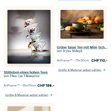
Grüne Tasse Tee mit Mini-Schokoladenbrötchen
von
Iryna Melnyk
CHF
110.-
ArtFrame™ –
75×50
cm
Größe & Material selbst wählen
Stillleben eines hohen Tees
von
Dina van Vlimmeren
CHF
198.-
ArtFrame™ –
55×70
cm
Größe & Material selbst wählen