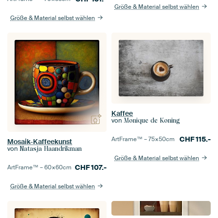
Größe & Material selbst wählen
Größe & Material selbst wählen
Kaffee
von
Monique de Koning
CHF
115.-
ArtFrame™ –
75×50
cm
Mosaik-Kaffeekunst
von
Natasja Haandrikman
Größe & Material selbst wählen
CHF
107.-
ArtFrame™ –
60×60
cm
Größe & Material selbst wählen