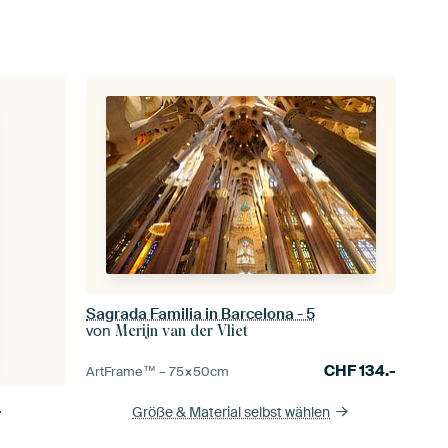
Sagrada Familia in Barcelona - 5
von
Merijn van der Vliet
CHF
134.-
ArtFrame™ –
75×50
cm
a
Größe & Material selbst wählen