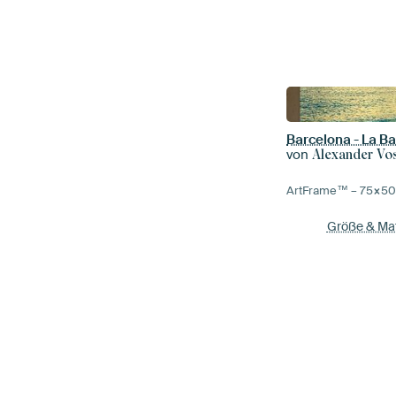
Barcelona - La B
von
Alexander Vo
ArtFrame™ –
75×5
Größe & Mat