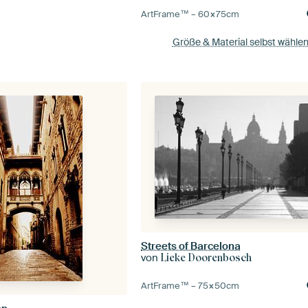
ArtFrame™ –
60×75
cm
Größe & Material selbst wähle
Streets of Barcelona
von
Lieke Doorenbosch
ArtFrame™ –
75×50
cm