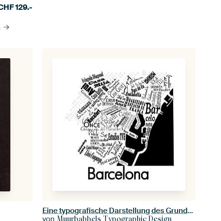
CHF
129.-
n
Eine typografische Darstellung des Grundrisses von Barcelona. die Straßen und Sehenswürdigkeiten wie
von
Muurbabbels Typographic Design