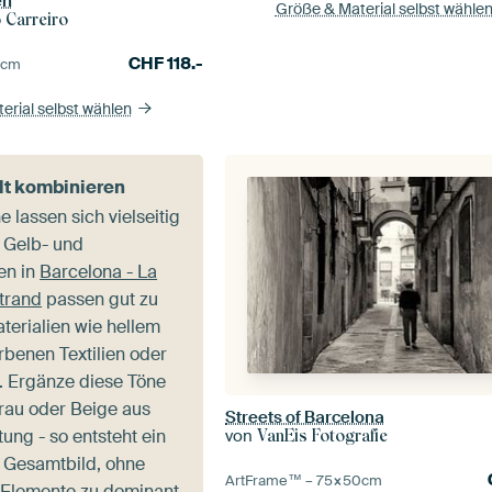
en
Größe & Material selbst wähle
 Carreiro
CHF
118.-
5
cm
erial selbst wählen
lt kombinieren
 lassen sich vielseitig
e Gelb- und
en in
Barcelona - La
trand
passen gut zu
terialien wie hellem
rbenen Textilien oder
 Ergänze diese Töne
rau oder Beige aus
Streets of Barcelona
tung - so entsteht ein
von
VanEis Fotografie
 Gesamtbild, ohne
ArtFrame™ –
75×50
cm
 Elemente zu dominant