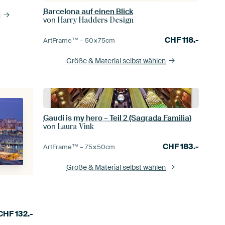
Barcelona auf einen Blick
n
von
Harry Hadders Design
CHF
118.-
ArtFrame™ –
50×75
cm
Größe & Material selbst wählen
Gaudi is my hero – Teil 2 (Sagrada Familia)
von
Laura Vink
CHF
183.-
ArtFrame™ –
75×50
cm
Größe & Material selbst wählen
CHF
132.-