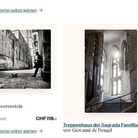
erial selbst wählen
Geerenstein
CHF
118.-
0
cm
Treppenhaus der Sagrada Familli
von
Giovanni de Deugd
erial selbst wählen