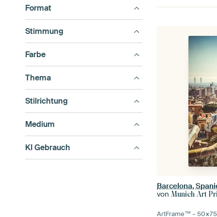
Format
Stimmung
Farbe
Thema
Stilrichtung
Medium
KI Gebrauch
Barcelona, Spani
von
Munich Art Pr
ArtFrame™ –
50×7