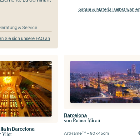
Größe & Material selbst wähle
-Beratung & Service
n Sie sich unsere FAQ an
Barcelona
von
Rainer Mirau
lia in Barcelona
ArtFrame™ –
90×45
cm
 Vliet