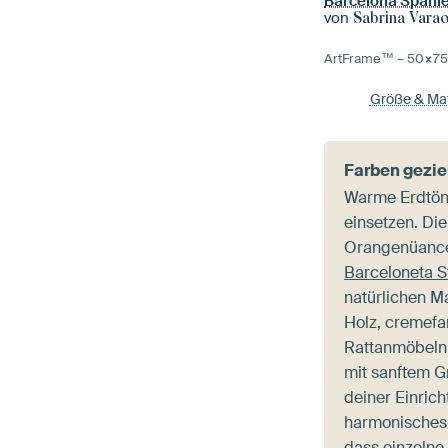
Barcelona Spani
von
Sabrina Varao
ArtFrame™ –
50×7
Größe & Mat
Farben gezie
Warme Erdtöne
einsetzen. Di
Orangenüanc
Barceloneta S
natürlichen Ma
Holz, cremefa
Rattanmöbeln.
mit sanftem G
deiner Einrich
harmonisches
dass einzelne