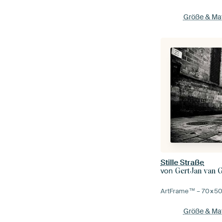
Größe & Mat
Stille Straße
von
GertJan van 
ArtFrame™ –
70×5
Größe & Mat