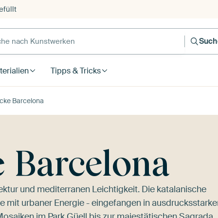
füllt
e nach Kunstwerken
Such
erialien
Tipps & Tricks
cke Barcelona
 Barcelona
tektur und mediterranen Leichtigkeit. Die katalanische
e mit urbaner Energie - eingefangen in ausdrucksstarke
Mosaiken im Park Güell bis zur majestätischen
Sagrada