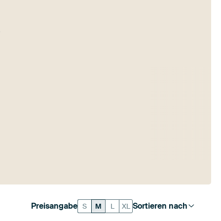
Preisangabe
Sortieren nach
S
M
L
XL