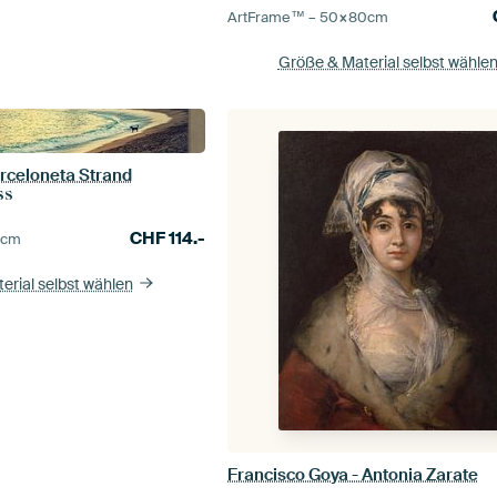
ArtFrame™ –
50×80
cm
Größe & Material selbst wähle
arceloneta Strand
ss
CHF
114.-
0
cm
erial selbst wählen
Francisco Goya - Antonia Zarate