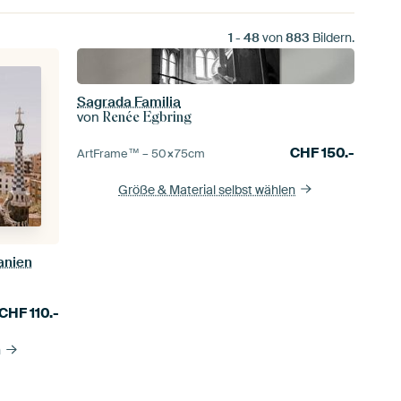
1
-
48
von
883
Bildern.
Sagrada Familia
von
Renée Egbring
CHF
150.-
ArtFrame™ –
50×75
cm
Größe & Material selbst wählen
panien
CHF
110.-
n