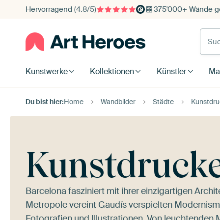
Hervorragend
(4.8/5)
375'000+ Wände ge
Such
Kunstwerke
Kollektionen
Künstler
Mat
Du bist hier:
Home
Wandbilder
Städte
Kunstdru
Kunstdrucke
Barcelona fasziniert mit ihrer einzigartigen Archi
Metropole vereint Gaudís verspielten Modernism
Fotografien und Illustrationen. Von leuchtenden 