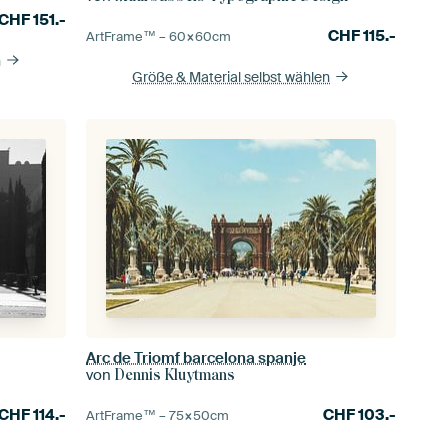
CHF
151.-
CHF
115.-
ArtFrame™ –
60×60
cm
n
Größe & Material selbst wählen
Arc de Triomf barcelona spanje
von
Dennis Kluytmans
CHF
114.-
CHF
103.-
ArtFrame™ –
75×50
cm