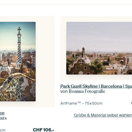
Park Guell Skyline | Barcelona | S
von
Roanna Fotografie
ArtFrame™ –
75×50
cm
en
Größe & Material selbst wähle
ints
CHF
106.-
5
cm