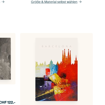
n
Größe & Material selbst wählen
CHF
122.-