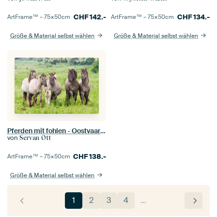
CHF
142.-
CHF
134.-
ArtFrame™ –
75×50
cm
ArtFrame™ –
75×50
cm
Größe & Material selbst wählen
Größe & Material selbst wählen
Pferden mit fohlen - Oostvaardersplassen
von
Servan Ott
CHF
138.-
ArtFrame™ –
75×50
cm
Größe & Material selbst wählen
1
2
3
4
…