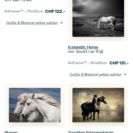
CHF
122.-
ArtFrame™ –
75×50
cm
Größe & Material selbst wählen
Icelandic Horse
von
Arnold van Wijk
CHF
131.-
ArtFrame™ –
60×60
cm
Größe & Material selbst wählen
Blasen
Together Friesenpferde