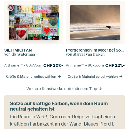
SIEH MICH AN
Pferderennen im Meer bei Sonnenuntergang
von
von
db Waterman
Marcel van Balken
CHF
207.-
CHF
221.-
ArtFrame™ –
80×55
cm
ArtFrame™ –
80×55
cm
Größe & Material selbst wählen
Größe & Material selbst wählen
Weitere Kunstwerke unter diesem Tipp
Setze auf kräftige Farben, wenn dein Raum
neutral gehalten ist
Ein Raum in Weiß, Grau oder Beige verträgt einen
kräftigen Farbakzent an der Wand.
Blaues Pferd I,