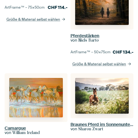
CHF
114.-
ArtFrame™ –
75×50
cm
Größe & Material selbst wählen
Pferdestärken
von
Niels Barto
CHF
134.-
ArtFrame™ –
50×75
cm
Größe & Material selbst wählen
Braunes Pferd im Sonnenuntergang
Camargue
von
Sharon Zwart
von
William Ireland