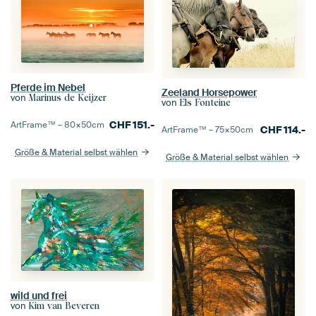
Pferde im Nebel
Zeeland Horsepower
von
Marinus de Keijzer
von
Els Fonteine
CHF
151.-
ArtFrame™ –
80×50
cm
CHF
114.-
ArtFrame™ –
75×50
cm
Größe & Material selbst wählen
Größe & Material selbst wählen
wild und frei
von
Kim van Beveren