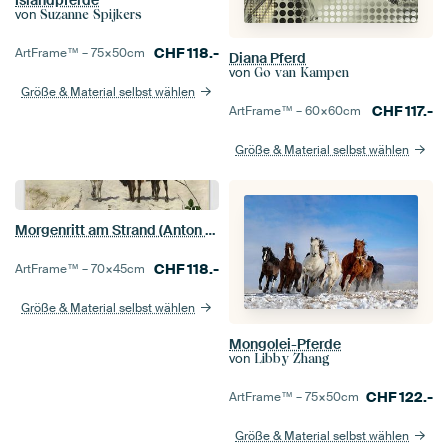
Islandpferde
von
Suzanne Spijkers
CHF
118.-
ArtFrame™ –
75×50
cm
Diana Pferd
von
Go van Kampen
Größe & Material selbst wählen
CHF
117.-
ArtFrame™ –
60×60
cm
Größe & Material selbst wählen
Morgenritt am Strand (Anton Mauve)
CHF
118.-
ArtFrame™ –
70×45
cm
Größe & Material selbst wählen
Mongolei-Pferde
von
Libby Zhang
CHF
122.-
ArtFrame™ –
75×50
cm
Größe & Material selbst wählen