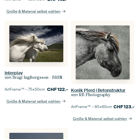
Größe & Material selbst wählen
Interplay
von
Bragi Ingibergsson - BRIN
CHF
122.-
ArtFrame™ –
75×50
cm
Konik Pferd | Betonstruktur
von
RB-Photography
Größe & Material selbst wählen
CHF
123.-
ArtFrame™ –
60×60
cm
Größe & Material selbst wählen