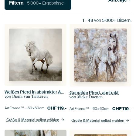
Filtern
5'000+ Ergebnisse
1
-
48
von
5'000+
Bildern.
Weißes Pferd in abstrakter Aquarell-Landschaftsmalerei
Gemälde Pferd, abstrakt
von
Diana van Tankeren
von
Mieke Daenen
CHF
119.-
ArtFrame™ –
60×60
cm
CHF
119.-
ArtFrame™ –
60×60
cm
Größe & Material selbst wählen
Größe & Material selbst wählen