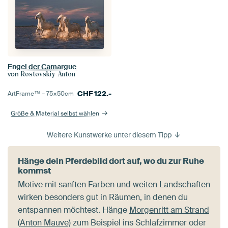
Engel der Camargue
von
Rostovskiy Anton
CHF
122.-
ArtFrame™ –
75×50
cm
Größe & Material selbst wählen
Weitere Kunstwerke unter diesem Tipp
Hänge dein Pferdebild dort auf, wo du zur Ruhe
kommst
Motive mit sanften Farben und weiten Landschaften
wirken besonders gut in Räumen, in denen du
entspannen möchtest. Hänge
Morgenritt am Strand
(Anton Mauve)
zum Beispiel ins Schlafzimmer oder