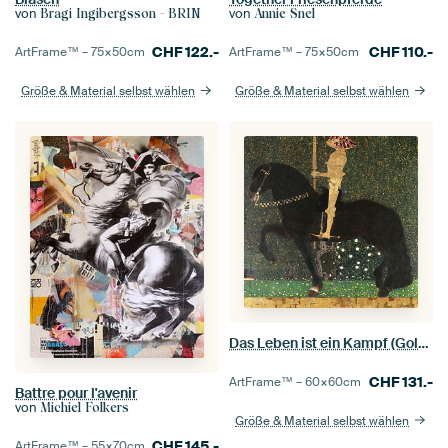
von
von
Bragi Ingibergsson - BRIN
Annie Snel
CHF
122.-
CHF
110.-
ArtFrame™ –
75×50
cm
ArtFrame™ –
75×50
cm
Größe & Material selbst wählen
Größe & Material selbst wählen
Das Leben ist ein Kampf (Goldener Reiter), Gustav Klimt
CHF
131.-
ArtFrame™ –
60×60
cm
Battre pour l'avenir
von
Michiel Folkers
Größe & Material selbst wählen
CHF
145.-
ArtFrame™ –
55×70
cm