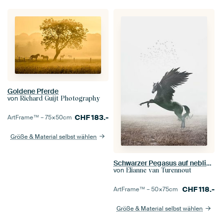
Goldene Pferde
von
Richard Guijt Photography
CHF
183.-
ArtFrame™ –
75×50
cm
Größe & Material selbst wählen
Schwarzer Pegasus auf nebliger Heide – mystische Fantasy-Kunst
von
Elianne van Turennout
CHF
118.-
ArtFrame™ –
50×75
cm
Größe & Material selbst wählen