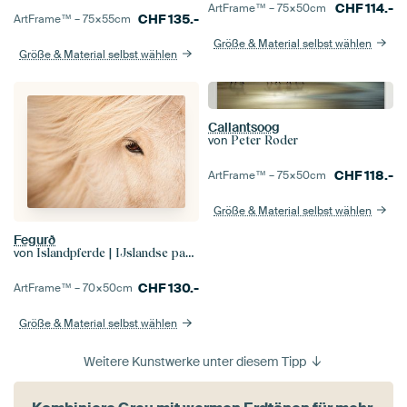
CHF
114.-
ArtFrame™ –
75×50
cm
CHF
135.-
ArtFrame™ –
75×55
cm
Größe & Material selbst wählen
Größe & Material selbst wählen
Callantsoog
von
Peter Roder
CHF
118.-
ArtFrame™ –
75×50
cm
Größe & Material selbst wählen
Fegurð
von
Islandpferde | IJslandse paarden | Icelandic horses
CHF
130.-
ArtFrame™ –
70×50
cm
Größe & Material selbst wählen
Weitere Kunstwerke unter diesem Tipp