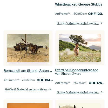
Whistlejacket, George Stubbs
CHF
123.-
ArtFrame™ –
50×60
cm
Größe & Material selbst wählen
Pferd bei Sonnenuntergang
Bomschuit am Strand, Anton Mauve
von
Sharon Zwart
CHF
134.-
ArtFrame™ –
75×50
cm
CHF
175.-
ArtFrame™ –
75×50
cm
Größe & Material selbst wählen
Größe & Material selbst wählen