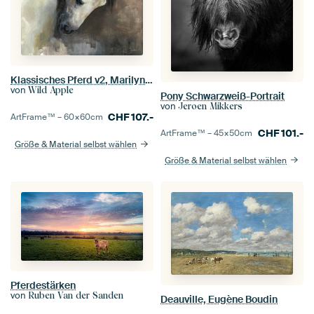
Klassisches Pferd v2, Marilyn Hageman
von
Wild Apple
Pony Schwarzweiß-Portrait
von
Jeroen Mikkers
CHF
107.-
ArtFrame™ –
60×60
cm
CHF
101.-
ArtFrame™ –
45×50
cm
Größe & Material selbst wählen
Größe & Material selbst wählen
Pferdestärken
von
Ruben Van der Sanden
Deauville, Eugène Boudin