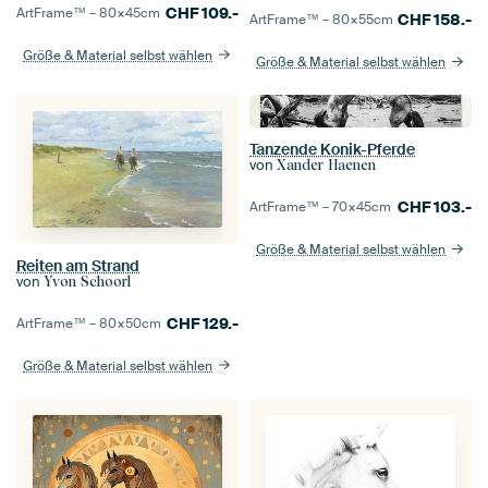
CHF
109.-
ArtFrame™ –
80×45
cm
CHF
158.-
ArtFrame™ –
80×55
cm
Größe & Material selbst wählen
Größe & Material selbst wählen
Tanzende Konik-Pferde
von
Xander Haenen
CHF
103.-
ArtFrame™ –
70×45
cm
Größe & Material selbst wählen
Reiten am Strand
von
Yvon Schoorl
CHF
129.-
ArtFrame™ –
80×50
cm
Größe & Material selbst wählen