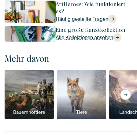
ArtHeroes: Wie funktioniert
es?
Häufig gestellte Fragen
Eine große Kunstkollektion
Alle Kollektionen ansehen
Mehr davon
Bauernhoftiere
Tiere
Landsch