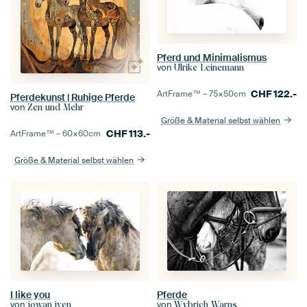
Pferd und Minimalismus
von
Ulrike Leinemann
CHF
122.-
ArtFrame™ –
75×50
cm
Pferdekunst | Ruhige Pferde
von
Zen und Mehr
Größe & Material selbst wählen
CHF
113.-
ArtFrame™ –
60×60
cm
Größe & Material selbst wählen
I like you
Pferde
von
von
jowan iven
Wybrich Warns