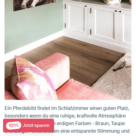
Ein Pferdebild findet im Schlafzimmer einen guten Platz,
besonders wenn du eine ruhige, kraftvolle Atmosphäre
schaffen möchtest. Die erdigen Farben - Braun, Taupe
10%
Jetzt sparen
und Beige - unterstützen eine entspannte Stimmung und