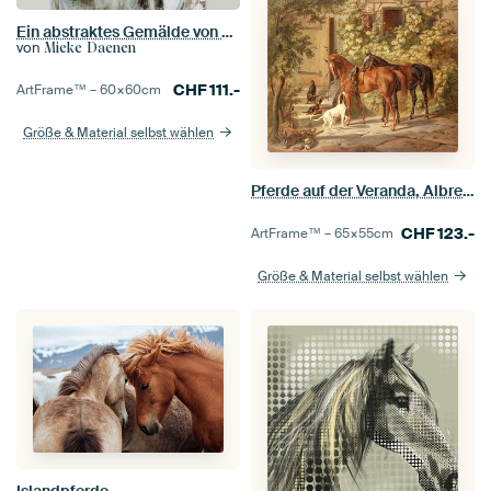
Ein abstraktes Gemälde von einem weißen Pferd
von
Mieke Daenen
CHF
111.-
ArtFrame™ –
60×60
cm
Größe & Material selbst wählen
Pferde auf der Veranda, Albrecht Adam
CHF
123.-
ArtFrame™ –
65×55
cm
Größe & Material selbst wählen