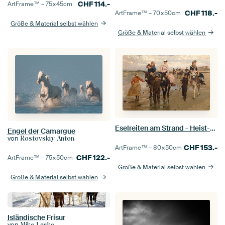
CHF
114.-
ArtFrame™ –
75×45
cm
CHF
118.-
ArtFrame™ –
70×50
cm
Größe & Material selbst wählen
Größe & Material selbst wählen
Eselreiten am Strand - Heist-aan-Zee, Jan Verhas
Engel der Camargue
von
Rostovskiy Anton
CHF
153.-
ArtFrame™ –
80×50
cm
CHF
122.-
ArtFrame™ –
75×50
cm
Größe & Material selbst wählen
Größe & Material selbst wählen
Isländische Frisur
von
Mike Leske