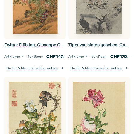
Ewiger Frühling, Giuseppe Castiglione
Tiger von hinten gesehen, Gao Qipei, um 1700
CHF
147.-
CHF
179.-
ArtFrame™ –
45×95
cm
ArtFrame™ –
55×115
cm
Größe & Material selbst wählen
Größe & Material selbst wählen