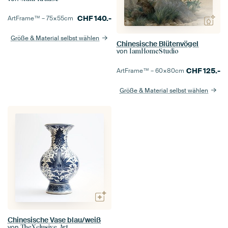
CHF
140.-
ArtFrame™ –
75×55
cm
Größe & Material selbst wählen
Chinesische Blütenvögel
von
IamHomeStudio
CHF
125.-
ArtFrame™ –
60×80
cm
Größe & Material selbst wählen
Chinesische Vase blau/weiß
von
TheXclusive Art