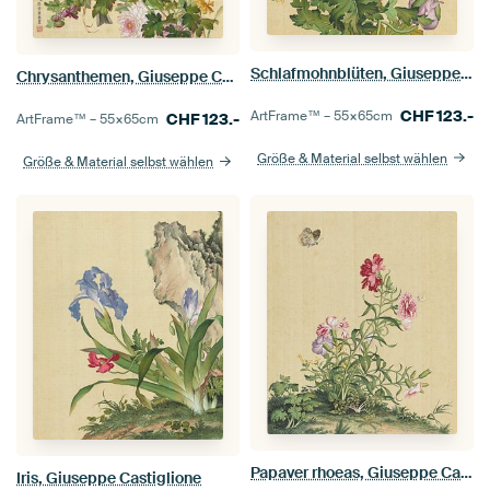
Schlafmohnblüten, Giuseppe Castiglione
Chrysanthemen, Giuseppe Castiglione
CHF
123.-
ArtFrame™ –
55×65
cm
CHF
123.-
ArtFrame™ –
55×65
cm
Größe & Material selbst wählen
Größe & Material selbst wählen
Papaver rhoeas, Giuseppe Castiglione
Iris, Giuseppe Castiglione