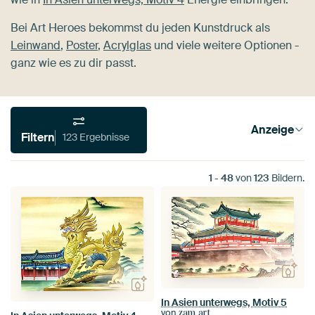
Bei Art Heroes bekommst du jeden Kunstdruck als
Leinwand
,
Poster
,
Acrylglas
und viele weitere Optionen -
ganz wie es zu dir passt.
Anzeige
Filtern
123 Ergebnisse
1
-
48
von
123
Bildern.
In Asien unterwegs, Motiv 5
von
zam art