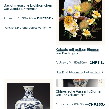
Das chinesische Eichhörnchen
von
Claudia Rotermund
CHF
132.-
ArtFrame™ –
105×40
cm
Größe & Material selbst wählen
Kakadu mit gelben Blumen
von
Postergirls
CHF
118.-
ArtFrame™ –
50×70
cm
Größe & Material selbst wählen
Chinesische Vase mit Blumen
von
TheXclusive Art
CHF
250.-
ArtFrame™ –
60×60
cm