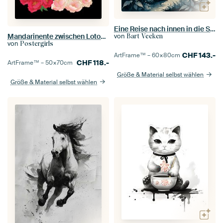
Eine Reise nach innen in die Stille des Waldes
Mandarinente zwischen Lotosblumen
von
Bart Veeken
von
Postergirls
CHF
143.-
ArtFrame™ –
60×80
cm
CHF
118.-
ArtFrame™ –
50×70
cm
Größe & Material selbst wählen
Größe & Material selbst wählen