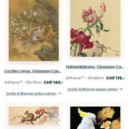
Hahnenkämme, Giuseppe Castiglione
Cochin Lemur, Giuseppe Castiglione
CHF
115.-
ArtFrame™ –
50×60
cm
CHF
140.-
ArtFrame™ –
55×70
cm
Größe & Material selbst wählen
Größe & Material selbst wählen