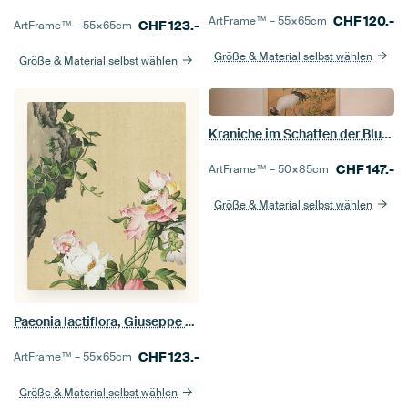
CHF
120.-
ArtFrame™ –
55×65
cm
CHF
123.-
ArtFrame™ –
55×65
cm
Größe & Material selbst wählen
Größe & Material selbst wählen
Kraniche im Schatten der Blumen, Giuseppe Castiglione
CHF
147.-
ArtFrame™ –
50×85
cm
Größe & Material selbst wählen
Paeonia lactiflora, Giuseppe Castiglione
CHF
123.-
ArtFrame™ –
55×65
cm
Größe & Material selbst wählen