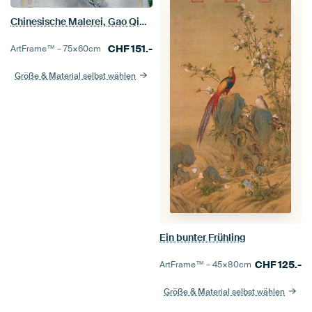
Chinesische Malerei, Gao Qipei, 1700 - 1750
CHF
151.-
ArtFrame™ –
75×60
cm
Größe & Material selbst wählen
Ein bunter Frühling
CHF
125.-
ArtFrame™ –
45×80
cm
Größe & Material selbst wählen