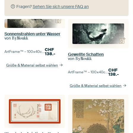
Fragen?
Sehen Sie sich unsere FAQ an
Sonnenstrahlen unter Wasser
von
ByNoukk
CHF
ArtFrame™ –
100×40
cm
138.-
Gewellte Schatten
von
ByNoukk
Größe & Material selbst wählen
CHF
ArtFrame™ –
100×40
cm
138.-
Größe & Material selbst wählen