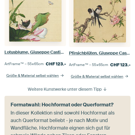
Lotusblume, Giuseppe Castiglione
Pfirsichblüten, Giuseppe Castiglione
CHF
123.-
ArtFrame™ –
55×65
cm
CHF
123.-
ArtFrame™ –
55×65
cm
Größe & Material selbst wählen
Größe & Material selbst wählen
Weitere Kunstwerke unter diesem Tipp
Formatwahl: Hochformat oder Querformat?
In dieser Kollektion sind sowohl Hochformat als
auch Querformat beliebt - je nach Motiv und
Wandfläche. Hochformate eignen sich gut für