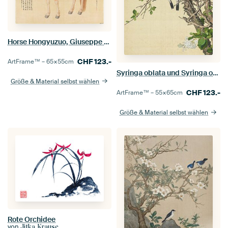
Horse Hongyuzuo, Giuseppe Castiglione
CHF
123.-
ArtFrame™ –
65×55
cm
Syringa oblata und Syringa oblata var. alba, Giuseppe Castiglione
Größe & Material selbst wählen
CHF
123.-
ArtFrame™ –
55×65
cm
Größe & Material selbst wählen
Rote Orchidee
von
Jitka Krause