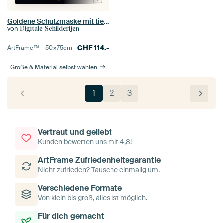
Goldene Schutzmaske mit tiefblauen Cloisonné-Akzenten
von
Digitale Schilderijen
CHF
114.-
ArtFrame™ –
50×75
cm
Größe & Material selbst wählen
1
2
3
Vertraut und geliebt
Kunden bewerten uns mit 4,8!
ArtFrame Zufriedenheitsgarantie
Nicht zufrieden? Tausche einmalig um.
Verschiedene Formate
Von klein bis groß, alles ist möglich.
Für dich gemacht