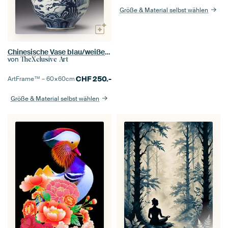
Größe & Material selbst wählen
Chinesische Vase blau/weißer dunkler Hintergrund
von
TheXclusive Art
CHF
250.-
ArtFrame™ –
60×60
cm
Größe & Material selbst wählen