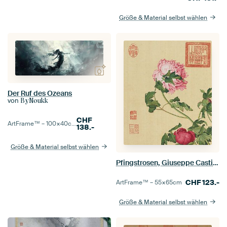
Größe & Material selbst wählen
Der Ruf des Ozeans
von
ByNoukk
CHF
ArtFrame™ –
100×40
cm
138.-
Größe & Material selbst wählen
Pfingstrosen, Giuseppe Castiglione
CHF
123.-
ArtFrame™ –
55×65
cm
Größe & Material selbst wählen