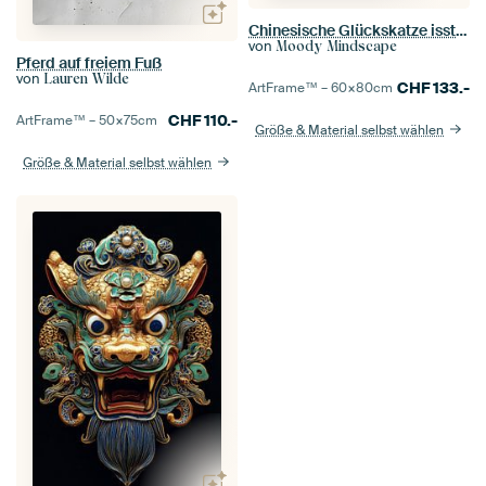
Chinesische Glückskatze isst Nudeln
von
Moody Mindscape
Pferd auf freiem Fuß
von
Lauren Wilde
CHF
133.-
ArtFrame™ –
60×80
cm
CHF
110.-
ArtFrame™ –
50×75
cm
Größe & Material selbst wählen
Größe & Material selbst wählen