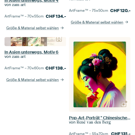
In Asien unterwegs, Motiv 4
von
zam art
CHF
120.-
ArtFrame™ –
75×50
cm
CHF
134.-
ArtFrame™ –
70×55
cm
Größe & Material selbst wählen
Größe & Material selbst wählen
In Asien unterwegs, Motiv 6
von
zam art
CHF
138.-
ArtFrame™ –
70×60
cm
Größe & Material selbst wählen
Pop-Art-Porträt " Chinesische Frau "
von
René van den Berg
CHF
131.-
ArtFrame™ –
55×70
cm