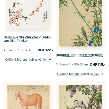
Seite aus Shi Zhu Zhai (1644-1911), Druck von Hu Zhengyan.
von
Dina Dankers
CHF
172.-
ArtFrame™ –
70×55
cm
Bambus und Efeu Morgenlilien, Giuseppe Castiglione
Größe & Material selbst wählen
CHF
115.-
ArtFrame™ –
50×60
cm
Größe & Material selbst wählen