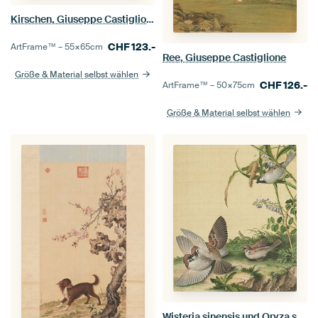
Kirschen, Giuseppe Castiglione
CHF
123.-
ArtFrame™ –
55×65
cm
Ree, Giuseppe Castiglione
Größe & Material selbst wählen
CHF
126.-
ArtFrame™ –
50×75
cm
Größe & Material selbst wählen
Wisteria sinensis und Oryza sativa, Giuseppe Castiglione