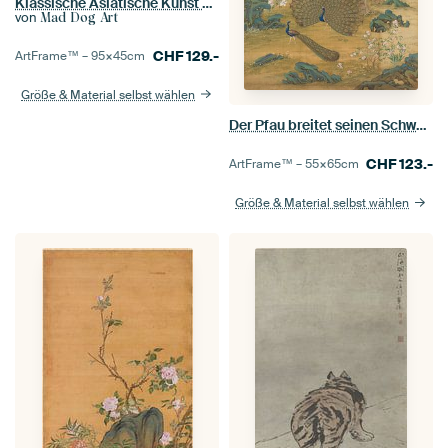
Klassische Asiatische Kunst des Qianlong Kaisers
von
Mad Dog Art
CHF
129.-
ArtFrame™ –
95×45
cm
Größe & Material selbst wählen
Der Pfau breitet seinen Schwanz aus, Giuseppe Castiglione
CHF
123.-
ArtFrame™ –
55×65
cm
Größe & Material selbst wählen