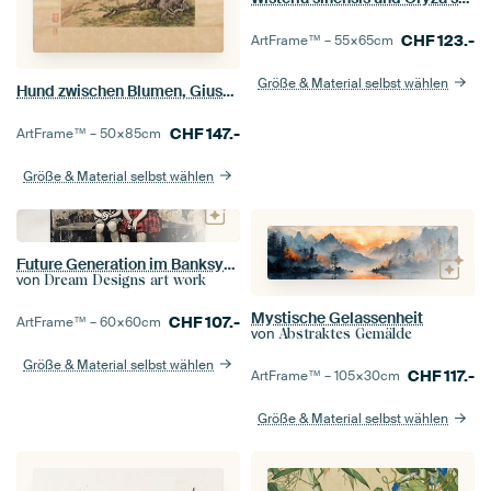
CHF
123.-
ArtFrame™ –
55×65
cm
Größe & Material selbst wählen
Hund zwischen Blumen, Giuseppe Castiglione
CHF
147.-
ArtFrame™ –
50×85
cm
Größe & Material selbst wählen
Future Generation im Banksy-Stil
von
Dream Designs art work
Mystische Gelassenheit
CHF
107.-
ArtFrame™ –
60×60
cm
von
Abstraktes Gemälde
Größe & Material selbst wählen
CHF
117.-
ArtFrame™ –
105×30
cm
Größe & Material selbst wählen