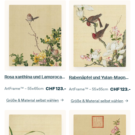
Rosa xanthina und Lamprocapnos spectabilis
Rabenäpfel und Yulan-Magnolien, Giuseppe Castiglione
CHF
123.-
ArtFrame™ –
55×65
cm
CHF
123.-
ArtFrame™ –
55×65
cm
Größe & Material selbst wählen
Größe & Material selbst wählen