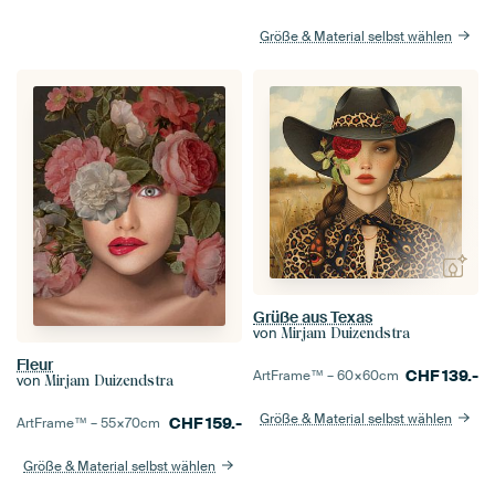
Größe & Material selbst wählen
Grüße aus Texas
von
Mirjam Duizendstra
Fleur
CHF
139.-
ArtFrame™ –
60×60
cm
von
Mirjam Duizendstra
Größe & Material selbst wählen
CHF
159.-
ArtFrame™ –
55×70
cm
Größe & Material selbst wählen