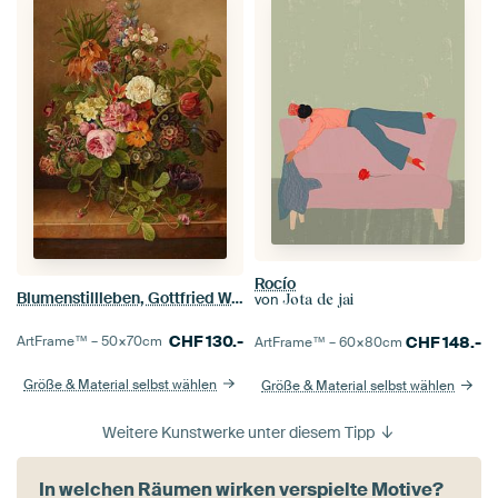
Rocío
Blumenstillleben, Gottfried Wilhelm Voelcker
von
Jota de jai
CHF
130.-
ArtFrame™ –
50×70
cm
CHF
148.-
ArtFrame™ –
60×80
cm
Größe & Material selbst wählen
Größe & Material selbst wählen
Weitere Kunstwerke unter diesem Tipp
In welchen Räumen wirken verspielte Motive?