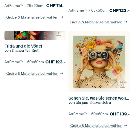
CHF
114.-
ArtFrame™ –
75×50
cm
CHF
123.-
ArtFrame™ –
65×50
cm
Größe & Material selbst wählen
Größe & Material selbst wählen
Frida und die Vögel
von
Bianca ter Riet
CHF
123.-
ArtFrame™ –
60×60
cm
Größe & Material selbst wählen
Sehen Sie, was Sie sehen wollen
von
Mirjam Duizendstra
CHF
139.-
ArtFrame™ –
60×60
cm
Größe & Material selbst wählen