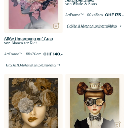
von
Whale & Sons
CHF
175.-
ArtFrame™ –
90×45
cm
Größe & Material selbst wählen
Süße Umarmung auf Grau
von
Bianca ter Riet
CHF
140.-
ArtFrame™ –
55×70
cm
Größe & Material selbst wählen