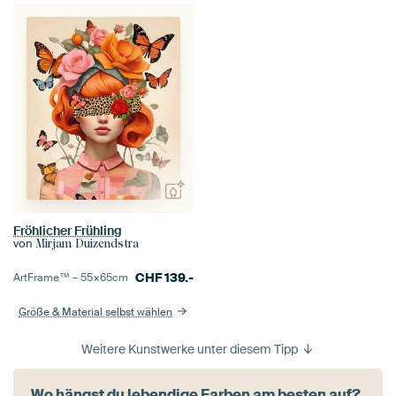
Fröhlicher Frühling
von
Mirjam Duizendstra
CHF
139.-
ArtFrame™ –
55×65
cm
Größe & Material selbst wählen
Weitere Kunstwerke unter diesem Tipp
Wo hängst du lebendige Farben am besten auf?