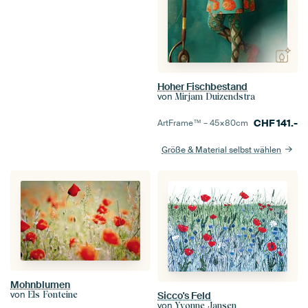
Hoher Fischbestand
von
Mirjam Duizendstra
CHF
141.-
ArtFrame™ –
45×80
cm
Größe & Material selbst wählen
Mohnblumen
von
Els Fonteine
Sicco's Feld
von
Yvonne Jansen