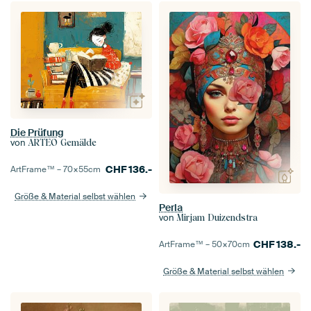
Die Prüfung
von
ARTEO Gemälde
CHF
136.-
ArtFrame™ –
70×55
cm
Größe & Material selbst wählen
Perla
von
Mirjam Duizendstra
CHF
138.-
ArtFrame™ –
50×70
cm
Größe & Material selbst wählen