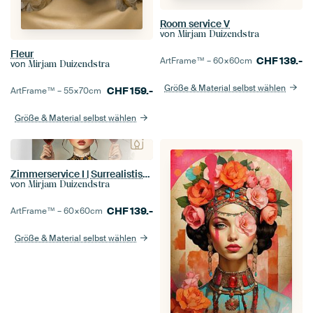
Room service V
von
Mirjam Duizendstra
Fleur
CHF
139.-
ArtFrame™ –
60×60
cm
von
Mirjam Duizendstra
Größe & Material selbst wählen
CHF
159.-
ArtFrame™ –
55×70
cm
Größe & Material selbst wählen
Zimmerservice I | Surrealistisches Frauenporträt
von
Mirjam Duizendstra
CHF
139.-
ArtFrame™ –
60×60
cm
Größe & Material selbst wählen