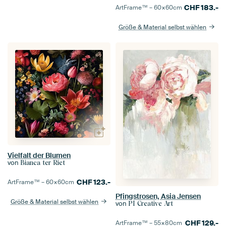
CHF
183.-
ArtFrame™ –
60×60
cm
Größe & Material selbst wählen
Vielfalt der Blumen
von
Bianca ter Riet
CHF
123.-
ArtFrame™ –
60×60
cm
Pfingstrosen, Asia Jensen
Größe & Material selbst wählen
von
PI Creative Art
CHF
129.-
ArtFrame™ –
55×80
cm