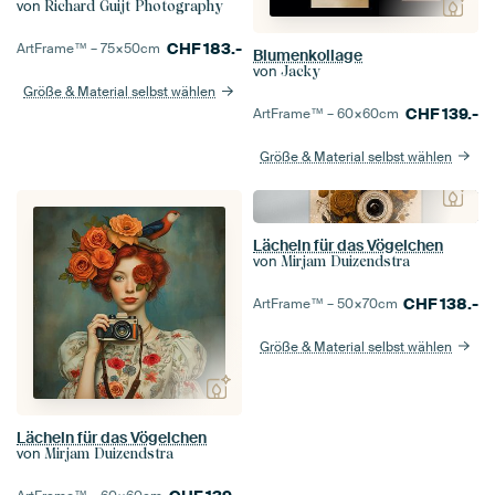
von
Richard Guijt Photography
CHF
183.-
ArtFrame™ –
75×50
cm
Blumenkollage
von
Jacky
Größe & Material selbst wählen
CHF
139.-
ArtFrame™ –
60×60
cm
Größe & Material selbst wählen
Lächeln für das Vögelchen
von
Mirjam Duizendstra
CHF
138.-
ArtFrame™ –
50×70
cm
Größe & Material selbst wählen
Lächeln für das Vögelchen
von
Mirjam Duizendstra