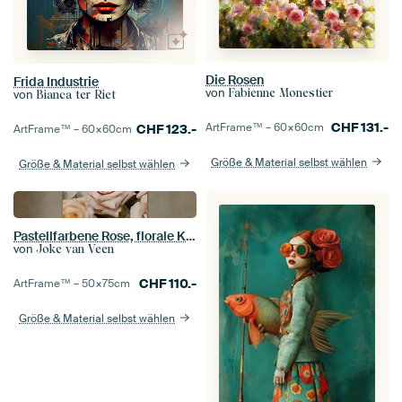
Die Rosen
Frida Industrie
von
Fabienne Monestier
von
Bianca ter Riet
CHF
131.-
ArtFrame™ –
60×60
cm
CHF
123.-
ArtFrame™ –
60×60
cm
Größe & Material selbst wählen
Größe & Material selbst wählen
Pastellfarbene Rose, florale Kunst
von
Joke van Veen
CHF
110.-
ArtFrame™ –
50×75
cm
Größe & Material selbst wählen