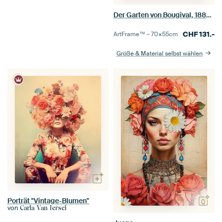
Der Garten von Bougival, 1884 (Öl auf Leinwand)
CHF
131.-
ArtFrame™ –
70×55
cm
Größe & Material selbst wählen
Porträt "Vintage-Blumen"
von
Carla Van Iersel