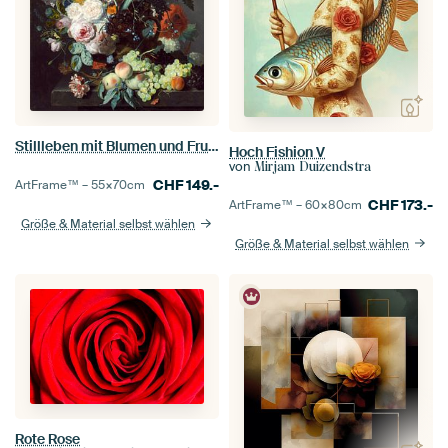
Stillleben mit Blumen und Frucht, Jan van Huysum
Hoch Fishion V
von
Mirjam Duizendstra
CHF
149.-
ArtFrame™ –
55×70
cm
CHF
173.-
ArtFrame™ –
60×80
cm
Größe & Material selbst wählen
Größe & Material selbst wählen
Rote Rose