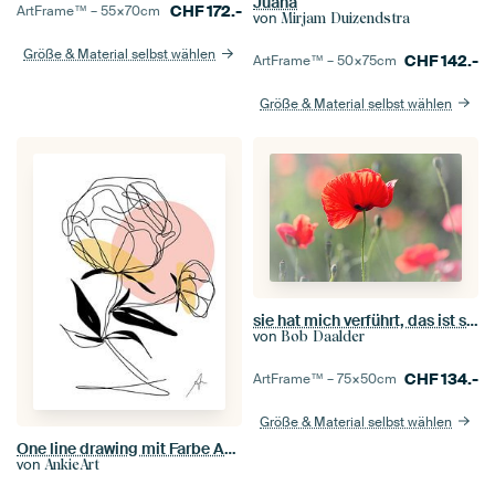
Juana
CHF
172.-
ArtFrame™ –
55×70
cm
von
Mirjam Duizendstra
Größe & Material selbst wählen
CHF
142.-
ArtFrame™ –
50×75
cm
Größe & Material selbst wählen
sie hat mich verführt, das ist sicher
von
Bob Daalder
CHF
134.-
ArtFrame™ –
75×50
cm
Größe & Material selbst wählen
One line drawing mit Farbe Akzenten 'Pfingstrose',
von
AnkieArt