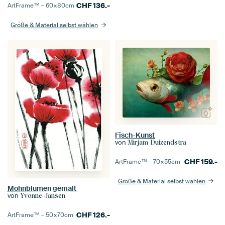
CHF
136.-
ArtFrame™ –
60×80
cm
Größe & Material selbst wählen
Fisch-Kunst
von
Mirjam Duizendstra
CHF
159.-
ArtFrame™ –
70×55
cm
Größe & Material selbst wählen
Mohnblumen gemalt
von
Yvonne Jansen
CHF
126.-
ArtFrame™ –
50×70
cm