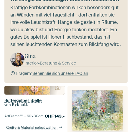
Kräftige Farbkombinationen wirken besonders gut
an Wänden mit viel Tageslicht - dort entfalten sie
ihre volle Leuchtkraft. Hänge sie gezielt in Räume,
wo du aktiv bist und Energie tanken möchtest. Ein
gutes Beispiel ist
Hoher Fischbestand
, das mit
seinen leuchtenden Kontrasten zum Blickfang wird.
Gina
Interior-Beratung & Service
Fragen?
Sehen Sie sich unsere FAQ an
Buttergelbe Libelle
von
ByNoukk
CHF
143.-
ArtFrame™ –
60×80
cm
Größe & Material selbst wählen