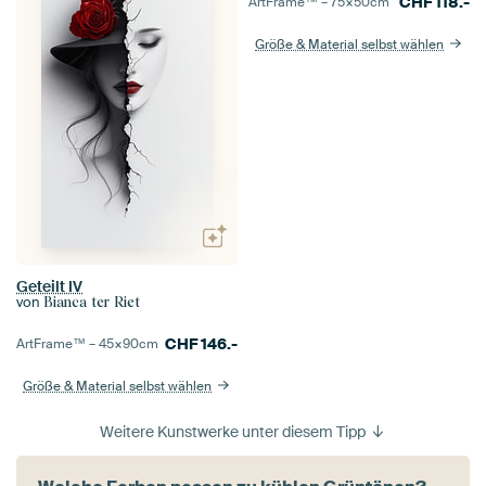
CHF
118.-
ArtFrame™ –
75×50
cm
Größe & Material selbst wählen
Geteilt IV
von
Bianca ter Riet
CHF
146.-
ArtFrame™ –
45×90
cm
Größe & Material selbst wählen
Weitere Kunstwerke unter diesem Tipp