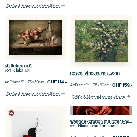
Größe & Material selbst wählen
stillleben nr.5
von
jejaka art
Rosen, Vincent van Gogh
CHF
114.-
ArtFrame™ –
75×50
cm
CHF
159.-
ArtFrame™ –
75×60
cm
Größe & Material selbst wählen
Größe & Material selbst wählen
Wanddekoration mit roter Rose – Makroaufnahme mit Tautropfen
von
Elianne van Turennout