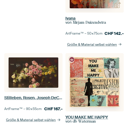
Ivana
von
Mirjam Duizendstra
CHF
142.-
ArtFrame™ –
50×75
cm
Größe & Material selbst wählen
Stilleben, Rosen, Joseph DeCamp
CHF
167.-
ArtFrame™ –
90×55
cm
YOU MAKE ME HAPPY
Größe & Material selbst wählen
von
db Waterman