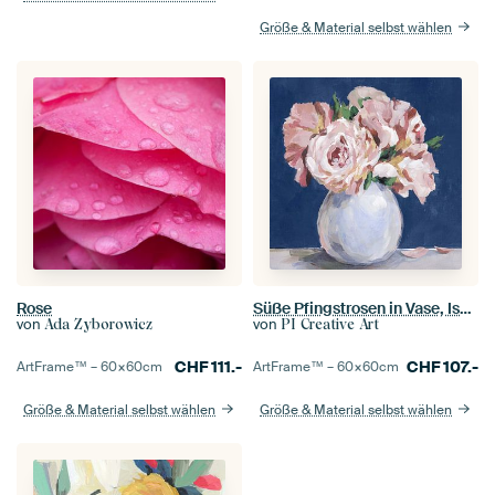
Größe & Material selbst wählen
Rose
Süße Pfingstrosen in Vase, Isabelle Z
von
von
Ada Zyborowicz
PI Creative Art
CHF
111.-
CHF
107.-
ArtFrame™ –
60×60
cm
ArtFrame™ –
60×60
cm
Größe & Material selbst wählen
Größe & Material selbst wählen