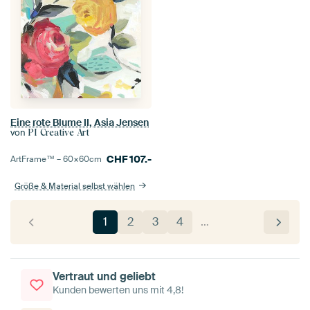
Eine rote Blume II, Asia Jensen
von
PI Creative Art
CHF
107.-
ArtFrame™ –
60×60
cm
Größe & Material selbst wählen
1
2
3
4
…
Vertraut und geliebt
Kunden bewerten uns mit 4,8!