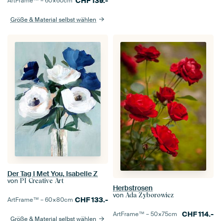
CHF
139.-
ArtFrame™ –
60×60
cm
Größe & Material selbst wählen
Der Tag I Met You, Isabelle Z
von
PI Creative Art
Herbstrosen
von
Ada Zyborowicz
CHF
133.-
ArtFrame™ –
60×80
cm
CHF
114.-
ArtFrame™ –
50×75
cm
Größe & Material selbst wählen