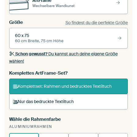
ArtFrame™
Wechselbare Wandkunst
Größe
So findest du die perfekte Größe
60 x 75
60 cm Breite, 75 cm Höhe
Schon gewusst?
Du kannst auch deine eigene Größe
wählen!
Komplettes ArtFrame-Set?
Komplettset: Rahmen und bedrucktes Textiltuch
Nur das bedruckte Textiltuch
Wähle die Rahmenfarbe
Du spannst einen wechselbaren Textiltuch in
ALUMINIUMRAHMEN
deinen vorhandenen ArtFrame™.
So
funktioniert es.