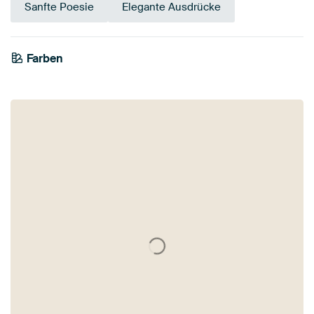
Sanfte Poesie
Elegante Ausdrücke
Farben
Mauve
Violett
Lila
Braun
Rosa
Taupe
Grau
Bordeaux
Flieder