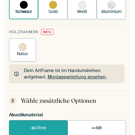
Schwarz
Gold
Weiß
Aluminium
HOLZRAHMEN
NEU
Natur
Dein ArtFrame ist im Handumdrehen
aufgebaut.
Montageanleitung ansehen
.
Dein ArtFrame ist im Handumdrehen
aufgebaut.
Montageanleitung ansehen
.
Wähle zusätzliche Optionen
2
Akustikmaterial
Ohne
Mit