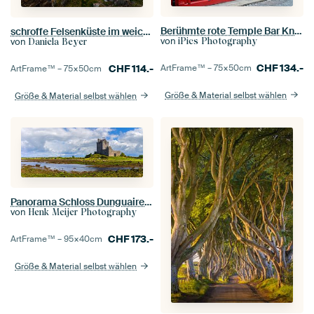
Berühmte rote Temple Bar Kneipe in Dublin
schroffe Felsenküste im weichen Abendlicht
von
von
iPics Photography
Daniela Beyer
CHF
134.-
CHF
114.-
ArtFrame™ –
75×50
cm
ArtFrame™ –
75×50
cm
Größe & Material selbst wählen
Größe & Material selbst wählen
Panorama Schloss Dunguaire, Irland
von
Henk Meijer Photography
CHF
173.-
ArtFrame™ –
95×40
cm
Größe & Material selbst wählen