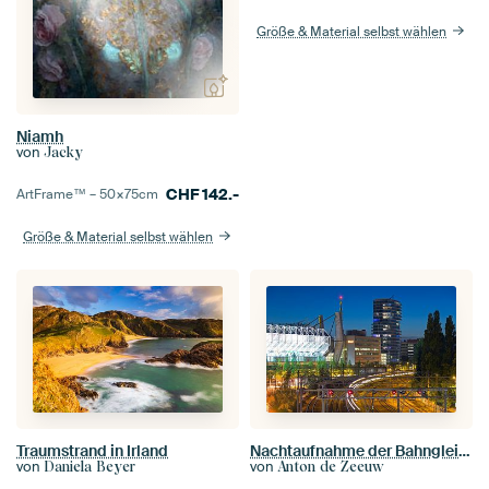
Größe & Material selbst wählen
Niamh
von
Jacky
CHF
142.-
ArtFrame™ –
50×75
cm
Größe & Material selbst wählen
Traumstrand in Irland
Nachtaufnahme der Bahngleise, des PSV-Stadions und des Hartje New York-Gebäudes in Eindhoven
von
von
Daniela Beyer
Anton de Zeeuw