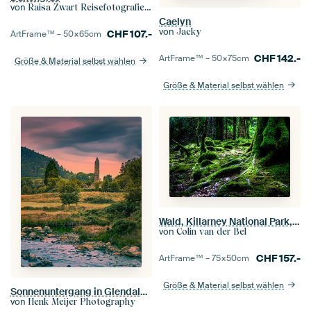
von
Raisa Zwart Reisefotografiedrucke
Caelyn
von
Jacky
CHF
107.-
ArtFrame™ –
50×65
cm
CHF
142.-
ArtFrame™ –
50×75
cm
Größe & Material selbst wählen
Größe & Material selbst wählen
Wald, Killarney National Park, Irland
von
Colin van der Bel
CHF
157.-
ArtFrame™ –
75×50
cm
Größe & Material selbst wählen
Sonnenuntergang in Glendalough, Wicklow Mountains, Irland
von
Henk Meijer Photography