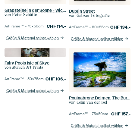
Grabsteine ​​in der Sonne - Wicklow Mountains
Dublin Street
von
Peter Schütte
von
Gabsor Fotografie
CHF
114.-
ArtFrame™ –
75×50
cm
CHF
134.-
ArtFrame™ –
80×55
cm
Größe & Material selbst wählen
Größe & Material selbst wählen
Fairy Pools Isle of Skye
von
Munich Art Prints
CHF
106.-
ArtFrame™ –
50×75
cm
Größe & Material selbst wählen
Poulnabrone Dolmen, The Burren, Irland
von
Colin van der Bel
CHF
157.-
ArtFrame™ –
75×50
cm
Größe & Material selbst wählen