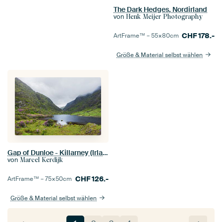
The Dark Hedges, Nordirland
von
Henk Meijer Photography
CHF
178.-
ArtFrame™ –
55×80
cm
Größe & Material selbst wählen
Gap of Dunloe - Killarney (Irland)
von
Marcel Kerdijk
CHF
126.-
ArtFrame™ –
75×50
cm
Größe & Material selbst wählen