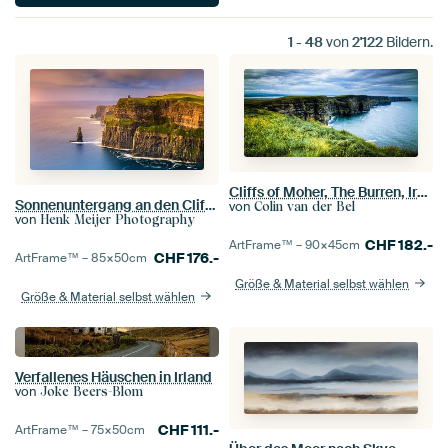
1
-
48
von
2'122
Bildern.
Cliffs of Moher, The Burren, Ireland
Sonnenuntergang an den Cliffs of Moher, Irland
von
Colin van der Bel
von
Henk Meijer Photography
CHF
182.-
ArtFrame™ –
90×45
cm
CHF
176.-
ArtFrame™ –
85×50
cm
Größe & Material selbst wählen
Größe & Material selbst wählen
Verfallenes Häuschen in Irland
von
Joke Beers-Blom
CHF
111.-
ArtFrame™ –
75×50
cm