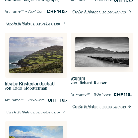
CHF
157.-
ArtFrame™ –
105×35
cm
CHF
140.-
ArtFrame™ –
75×40
cm
Größe & Material selbst wählen
Größe & Material selbst wählen
Stumm
von
Richard Reuser
Irische Küstenlandschaft
von
Eddo Kloosterman
CHF
113.-
ArtFrame™ –
80×45
cm
CHF
110.-
ArtFrame™ –
75×50
cm
Größe & Material selbst wählen
Größe & Material selbst wählen