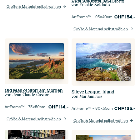
Über das Meer nach Skye
von
Frankie Soldado
Größe & Material selbst wählen
CHF
154.-
ArtFrame™ –
95×40
cm
Größe & Material selbst wählen
Old Man of Storr am Morgen
Slieve League, Irland
von
Jean Claude Castor
von
MarJamJars
CHF
114.-
ArtFrame™ –
75×50
cm
CHF
135.-
ArtFrame™ –
80×55
cm
Größe & Material selbst wählen
Größe & Material selbst wählen