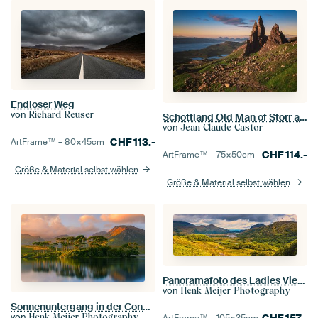
Endloser Weg
von
Richard Reuser
Schottland Old Man of Storr auf der Skye
von
Jean Claude Castor
CHF
113.-
ArtFrame™ –
80×45
cm
CHF
114.-
ArtFrame™ –
75×50
cm
Größe & Material selbst wählen
Größe & Material selbst wählen
Panoramafoto des Ladies View im Killarney National Park
von
Henk Meijer Photography
Sonnenuntergang in der Connemara am Derryclare Lough, Irland
von
Henk Meijer Photography