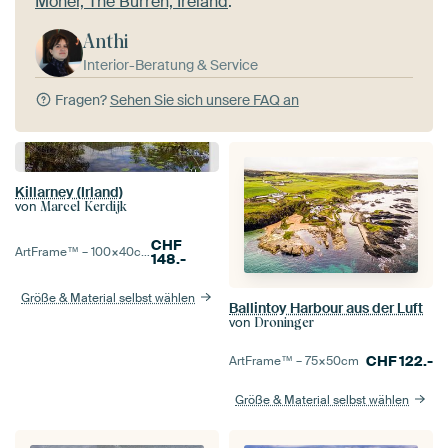
Moher, The Burren, Ireland
.
Anthi
Interior-Beratung & Service
Fragen?
Sehen Sie sich unsere FAQ an
Killarney (Irland)
von
Marcel Kerdijk
CHF
ArtFrame™ –
100×40
cm
148.-
Größe & Material selbst wählen
Ballintoy Harbour aus der Luft
von
Droninger
CHF
122.-
ArtFrame™ –
75×50
cm
Größe & Material selbst wählen