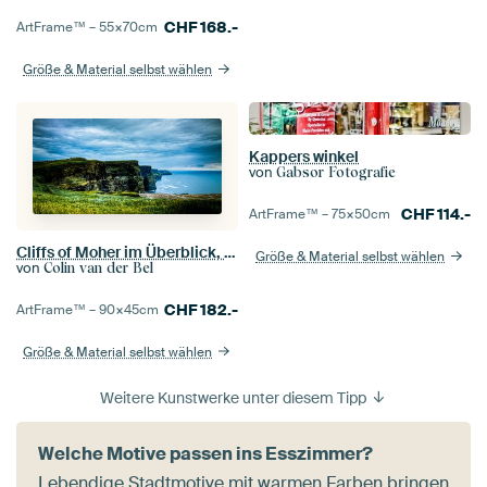
CHF
168.-
ArtFrame™ –
55×70
cm
Größe & Material selbst wählen
Kappers winkel
von
Gabsor Fotografie
CHF
114.-
ArtFrame™ –
75×50
cm
Cliffs of Moher im Überblick, The Burren, Irland
Größe & Material selbst wählen
von
Colin van der Bel
CHF
182.-
ArtFrame™ –
90×45
cm
Größe & Material selbst wählen
Weitere Kunstwerke unter diesem Tipp
Welche Motive passen ins Esszimmer?
Lebendige Stadtmotive mit warmen Farben bringen