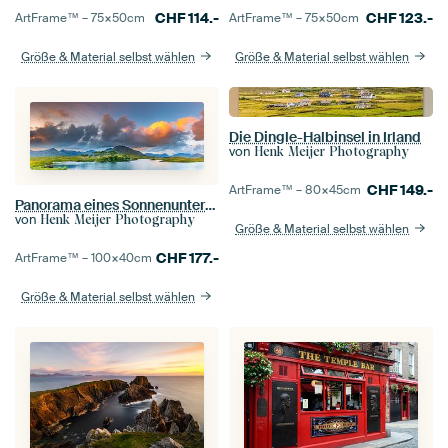
CHF
114.-
CHF
123.-
ArtFrame™ –
75×50
cm
ArtFrame™ –
75×50
cm
Größe & Material selbst wählen
Größe & Material selbst wählen
Die Dingle-Halbinsel in Irland
von
Henk Meijer Photography
CHF
149.-
ArtFrame™ –
80×45
cm
Panorama eines Sonnenuntergangs in der Connemara
von
Henk Meijer Photography
Größe & Material selbst wählen
CHF
177.-
ArtFrame™ –
100×40
cm
Größe & Material selbst wählen