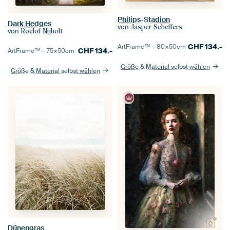
Philips-Stadion
Dark Hedges
von
Jasper Scheffers
von
Roelof Nijholt
CHF
134.-
ArtFrame™ –
80×50
cm
CHF
134.-
ArtFrame™ –
75×50
cm
Größe & Material selbst wählen
Größe & Material selbst wählen
Dünengras