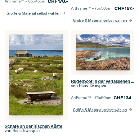
CHF
170.-
ArtFrame™ –
85×45
cm
CHF
157.-
ArtFrame™ –
75×50
cm
Größe & Material selbst wählen
Größe & Material selbst wählen
Ruderboot in der verlassenen Gurteen Bay an Irlands Westküste
von
Hans Kwaspen
CHF
134.-
ArtFrame™ –
75×50
cm
Größe & Material selbst wählen
Schafe an der irischen Küste
von
Hans Kwaspen