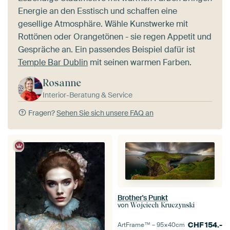
Energie an den Esstisch und schaffen eine
gesellige Atmosphäre. Wähle Kunstwerke mit
Rottönen oder Orangetönen - sie regen Appetit und
Gespräche an. Ein passendes Beispiel dafür ist
Temple Bar Dublin
mit seinen warmen Farben.
Rosanne
Interior-Beratung & Service
Fragen?
Sehen Sie sich unsere FAQ an
Brother's Punkt
von
Wojciech Kruczynski
CHF
154.-
ArtFrame™ –
95×40
cm