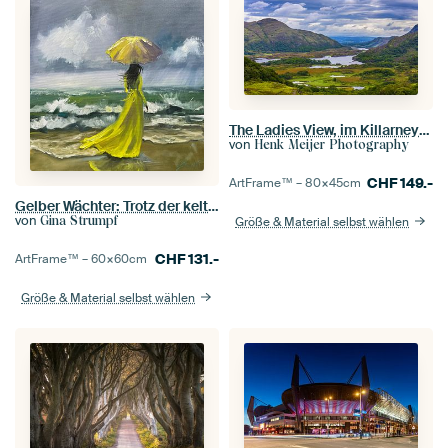
The Ladies View, im Killarney-Nationalpark, Irland
von
Henk Meijer Photography
CHF
149.-
ArtFrame™ –
80×45
cm
Gelber Wächter: Trotz der keltischen Sande
von
Gina Strumpf
Größe & Material selbst wählen
CHF
131.-
ArtFrame™ –
60×60
cm
Größe & Material selbst wählen