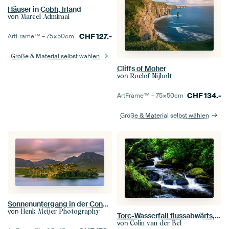
Häuser in Cobh, Irland
von
Marcel Admiraal
CHF
127.-
ArtFrame™ –
75×50
cm
Größe & Material selbst wählen
Cliffs of Moher
von
Roelof Nijholt
CHF
134.-
ArtFrame™ –
75×50
cm
Größe & Material selbst wählen
Sonnenuntergang in der Connemara am Derryclare Lough, Irland
von
Henk Meijer Photography
Torc-Wasserfall flussabwärts, Killarney National Park, Irland
von
Colin van der Bel