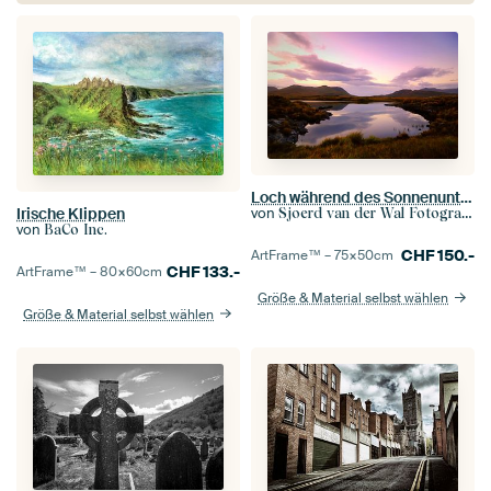
Loch während des Sonnenuntergangs in Connemara, Irland
Irische Klippen
von
Sjoerd van der Wal Fotografie
von
BaCo Inc.
CHF
150.-
ArtFrame™ –
75×50
cm
CHF
133.-
ArtFrame™ –
80×60
cm
Größe & Material selbst wählen
Größe & Material selbst wählen