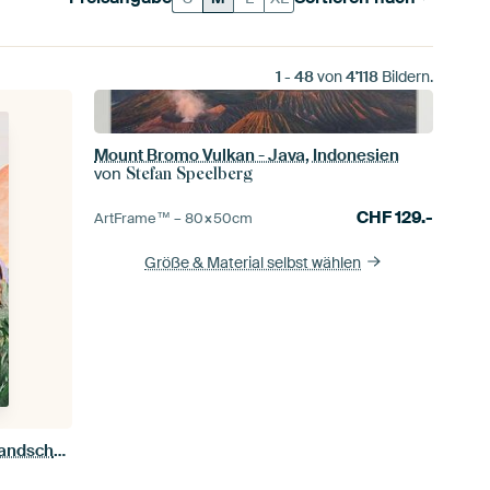
1
-
48
von
4'118
Bildern.
Mount Bromo Vulkan - Java, Indonesien
von
Stefan Speelberg
CHF
129.-
ArtFrame™ –
80×50
cm
Größe & Material selbst wählen
'Sunkissed Mountain' | Abstrakte Landschaft