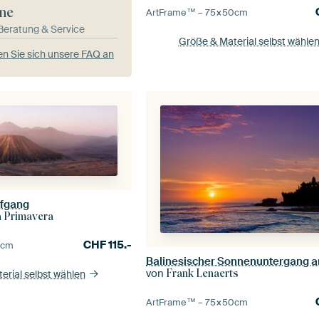
ne
ArtFrame™ –
75×50
cm
-Beratung & Service
Größe & Material selbst wähle
n Sie sich unsere FAQ an
fgang
a Primavera
CHF
115.-
5
cm
von
Frank Lenaerts
erial selbst wählen
ArtFrame™ –
75×50
cm