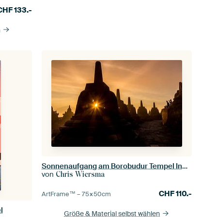
CHF
133.-
n
Sonnenaufgang am Borobudur Tempel Indonesien
von
Chris Wiersma
CHF
110.-
ArtFrame™ –
75×50
cm
l
Größe & Material selbst wählen