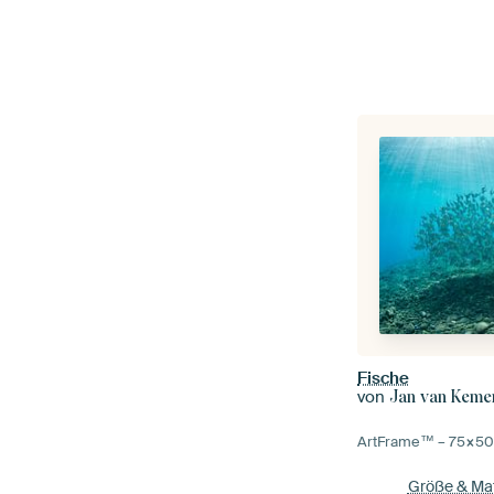
Fische
von
Jan van Keme
ArtFrame™ –
75×5
Größe & Mat