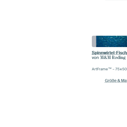
Spinnwirtel-Fisc
von
M&M Roding
ArtFrame™ –
75×5
Größe & Mat