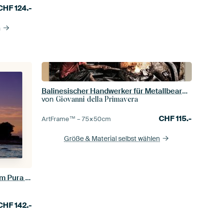
CHF
124.-
n
Balinesischer Handwerker für Metallbearbeitung
von
Giovanni della Primavera
CHF
115.-
ArtFrame™ –
75×50
cm
Größe & Material selbst wählen
Balinesischer Sonnenuntergang am Pura Tanah Lot
CHF
142.-