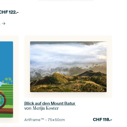
CHF
122.-
n
Blick auf den Mount Batur
von
Merijn Koster
CHF
118.-
ArtFrame™ –
75×50
cm