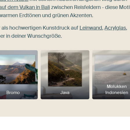
f dem Vulkan in Bali
zwischen Reisfeldern - diese Mot
it warmen Erdtönen und grünen Akzenten.
 als hochwertigen Kunstdruck auf
Leinwand
,
Acrylglas
,
mer in deiner Wunschgröße.
Molukken
Bromo
Java
Indonesien