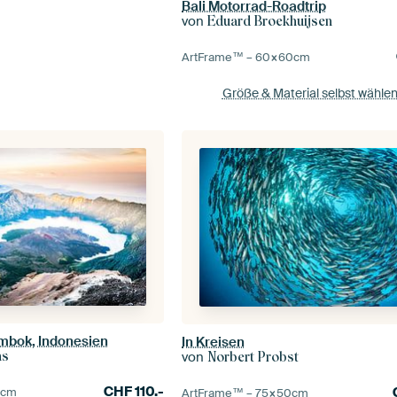
Bali Motorrad-Roadtrip
von
Eduard Broekhuijsen
ArtFrame™ –
60×60
cm
Größe & Material selbst wähle
ombok, Indonesien
In Kreisen
ns
von
Norbert Probst
CHF
110.-
0
cm
ArtFrame™ –
75×50
cm