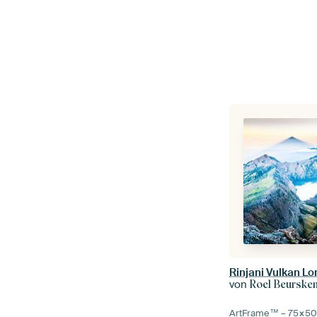
Rinjani Vulkan L
von
Roel Beurske
ArtFrame™ –
75×5