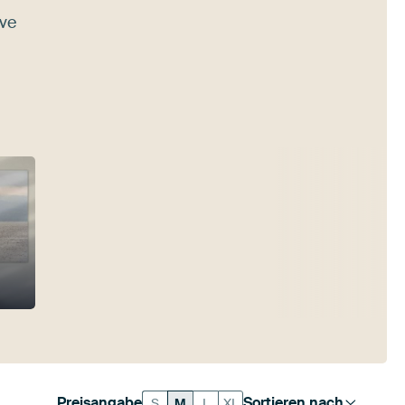
ive
Preisangabe
Sortieren nach
S
M
L
XL