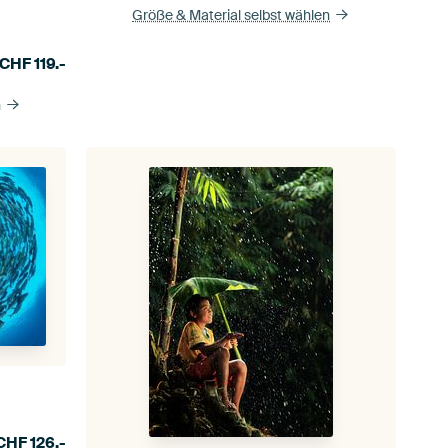
Größe & Material selbst wählen
CHF
119.-
n
CHF
126.-