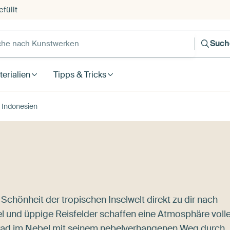
füllt
e nach Kunstwerken
Such
erialien
Tipps & Tricks
Indonesien
Schönheit der tropischen Inselwelt direkt zu dir nach
l und üppige Reisfelder schaffen eine Atmosphäre volle
rad im Nebel
mit seinem nebelverhangenen Weg durch