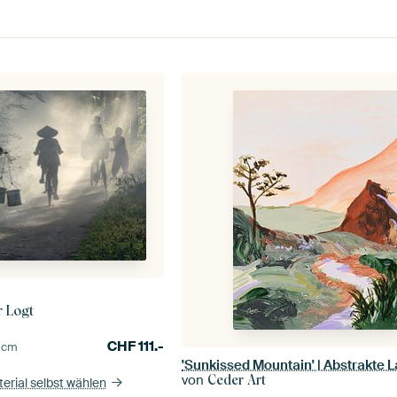
r Logt
CHF
111.-
0
cm
von
Ceder Art
erial selbst wählen