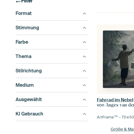
Filter
Format
Stimmung
Farbe
Thema
Stilrichtung
Medium
Ausgewählt
Fahrrad im Nebel
von
Anges van de
KI Gebrauch
ArtFrame™ –
70×5
Größe & Mat