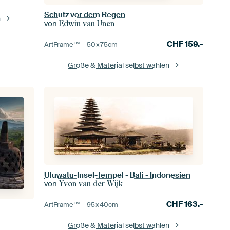
Schutz vor dem Regen
n
von
Edwin van Unen
CHF
159.-
ArtFrame™ –
50×75
cm
Größe & Material selbst wählen
Uluwatu-Insel-Tempel - Bali - Indonesien
von
Yvon van der Wijk
CHF
163.-
ArtFrame™ –
95×40
cm
Größe & Material selbst wählen