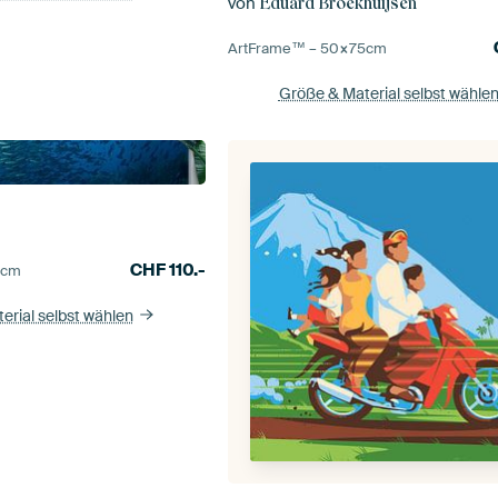
von
Eduard Broekhuijsen
ArtFrame™ –
50×75
cm
Größe & Material selbst wähle
h
CHF
110.-
0
cm
erial selbst wählen