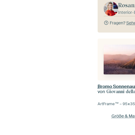
Rosan
Interior
Fragen?
Sehe
Bromo Sonnenau
von
Giovanni dell
ArtFrame™ –
95×3
Größe & Mat