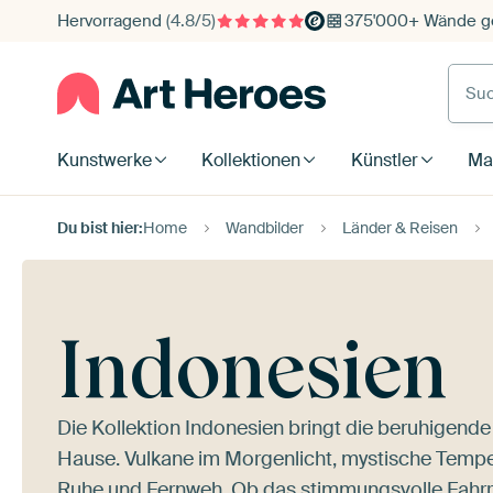
Hervorragend
(4.8/5)
375'000+ Wände ge
Such
Kunstwerke
Kollektionen
Künstler
Mat
Du bist hier:
Home
Wandbilder
Länder & Reisen
Indonesien
Die Kollektion Indonesien bringt die beruhigende 
Hause. Vulkane im Morgenlicht, mystische Tempe
Ruhe und Fernweh. Ob das stimmungsvolle
Fahr