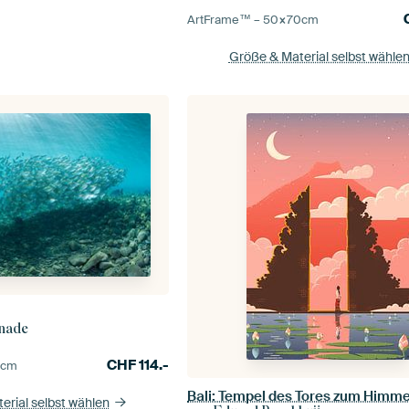
ArtFrame™ –
50×70
cm
Größe & Material selbst wähle
nade
CHF
114.-
0
cm
Bali: Tempel des Tores zum Himme
erial selbst wählen