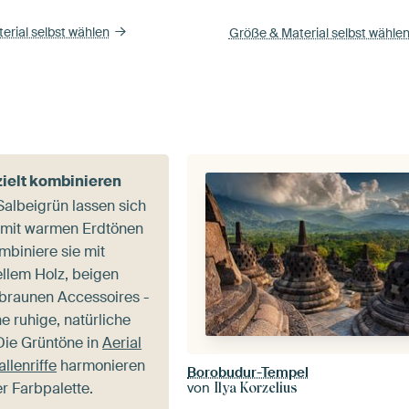
erial selbst wählen
Größe & Material selbst wähle
ielt kombinieren
Salbeigrün lassen sich
 mit warmen Erdtönen
mbiniere sie mit
llem Holz, beigen
 braunen Accessoires -
ne ruhige, natürliche
Die Grüntöne in
Aerial
llenriffe
harmonieren
Borobudur-Tempel
er Farbpalette.
von
Ilya Korzelius