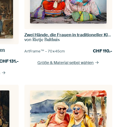
Zwei Hände, die Frauen in traditioneller Kleidung bei Chivay, Peru
von
Rietje Bulthuis
een
CHF
110.-
ArtFrame™ –
70×45
cm
CHF
131.-
Größe & Material selbst wählen
n