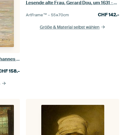
Lesende alte Frau, Gerard Dou, um 1631 - um 1632
CHF
142.-
ArtFrame™ –
55×70
cm
Größe & Material selbst wählen
Spielzeit am Strand, Bernardus Johannes Blommers
CHF
158.-
n