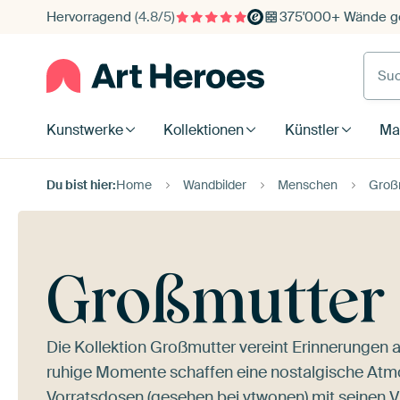
Hervorragend
(4.8/5)
375'000+ Wände ge
Such
Kunstwerke
Kollektionen
Künstler
Mat
Du bist hier:
Home
Wandbilder
Menschen
Groß
Großmutter
Die Kollektion Großmutter vereint Erinnerungen 
ruhige Momente schaffen eine nostalgische Atmo
Vorratsdosen (gesehen bei vtwonen)
mit seinen V