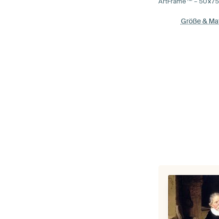
ArtFrame™ –
50×7
Größe & Mat