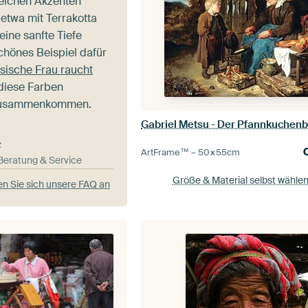
weichen Akzenten
 etwa mit Terrakotta
 eine sanfte Tiefe
chönes Beispiel dafür
sische Frau raucht
 diese Farben
zusammenkommen.
Gabriel Metsu - Der Pfannkuchen
e
ArtFrame™ –
50×55
cm
-Beratung & Service
Größe & Material selbst wähle
n Sie sich unsere FAQ an