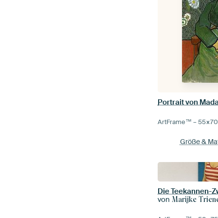
ArtFrame™ –
55×7
Größe & Mat
Die Teekannen-Zw
von
Marijke Trien