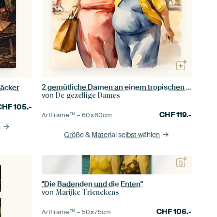
2 gemütliche Damen an einem tropischen Strand
bäcker
von
De gezellige Dames
CHF
105.-
CHF
119.-
ArtFrame™ –
60×60
cm
n
Größe & Material selbst wählen
"Die Badenden und die Enten"
von
Marijke Trienekens
CHF
106.-
ArtFrame™ –
50×75
cm