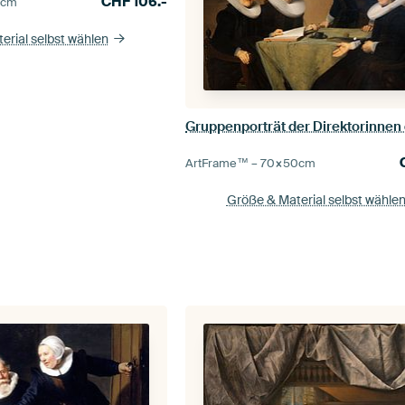
CHF
106.-
5
cm
erial selbst wählen
ArtFrame™ –
70×50
cm
Größe & Material selbst wähle