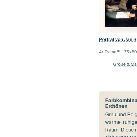
ArtFrame™ –
75×5
Größe & Mat
Farbkombinat
Erdtönen
Grau und Beig
warme, ruhige
Raum. Diese n