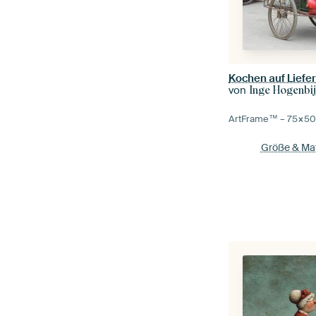
Kochen auf Liefer
von
Inge Hogenbij
ArtFrame™ –
75×5
Größe & Mat