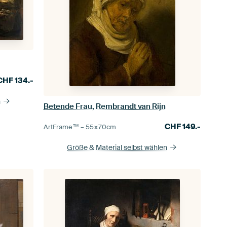
CHF
134.-
n
Betende Frau, Rembrandt van Rijn
CHF
149.-
ArtFrame™ –
55×70
cm
Größe & Material selbst wählen