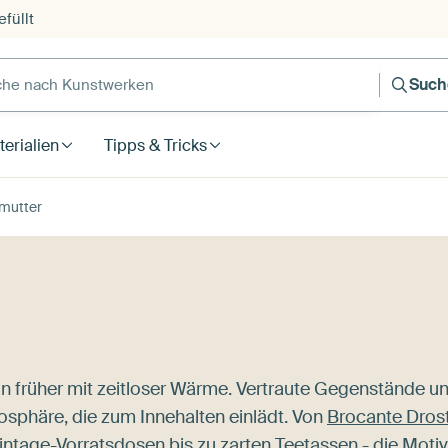
füllt
e nach Kunstwerken
Such
erialien
Tipps & Tricks
mutter
an früher mit zeitloser Wärme. Vertraute Gegenstände u
sphäre, die zum Innehalten einlädt. Von
Brocante Dros
intage-Vorratsdosen bis zu zarten Teetassen - die Moti