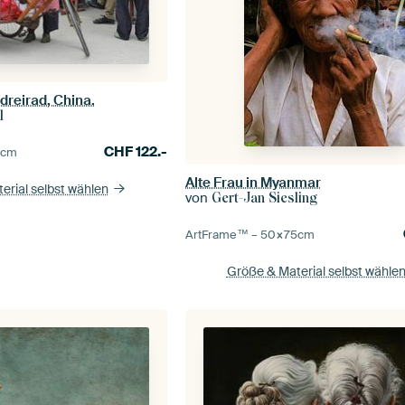
dreirad, China.
l
CHF
122.-
0
cm
Alte Frau in Myanmar
erial selbst wählen
von
Gert-Jan Siesling
ArtFrame™ –
50×75
cm
Größe & Material selbst wähle