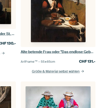
Gruppenporträt der Direktorinnen der St. Elisabeths von Groote Gasthuis in Haarlem, Johannes Corneli
CHF
130.-
Alte betende Frau oder "Das endlose Gebet", Nicolaes Maes
n
CHF
131.-
ArtFrame™ –
55×65
cm
Größe & Material selbst wählen