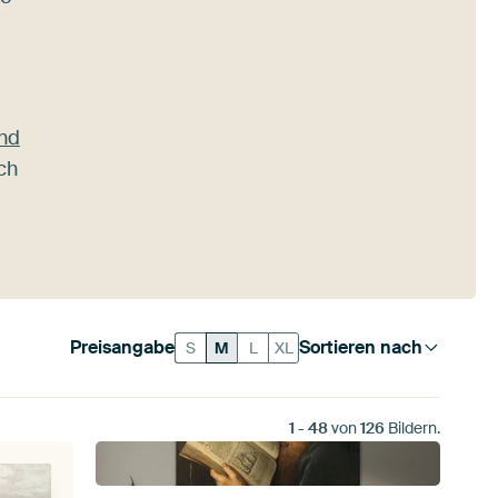
nd
ch
Preisangabe
Sortieren nach
S
M
L
XL
1
-
48
von
126
Bildern.