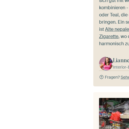
sich gut mit 
kombinieren -
oder Teal, die
bringen. Ein s
ist
Alte nepale
Zigarette
, wo
harmonisch 
Liann
Interior
Fragen?
Sehe