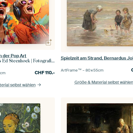
 der Pop Art
enhoek | Fotografie und künstliche Bilder
ArtFrame™ –
80×55
cm
CHF
110.-
0
cm
Größe & Material selbst wähle
erial selbst wählen