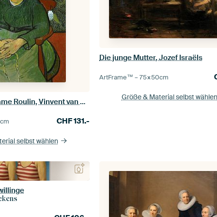
Die junge Mutter, Jozef Israëls
ArtFrame™ –
75×50
cm
Größe & Material selbst wähle
Portrait von Madame Roulin, Vinvent van Gogh
CHF
131.-
0
cm
erial selbst wählen
illinge
ekens