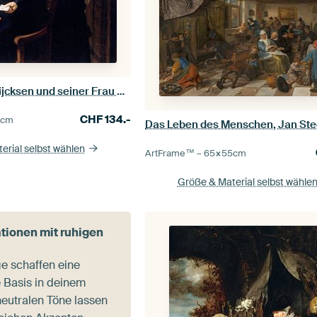
Porträt von Jan Rijcksen und seiner Frau Griet Jans, Rembrandt
CHF
134.-
0
cm
Das Leben des Menschen, Jan St
erial selbst wählen
ArtFrame™ –
65×55
cm
Größe & Material selbst wähle
ionen mit ruhigen
e schaffen eine
 Basis in deinem
eutralen Töne lassen