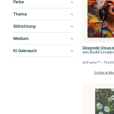
Farbe
Thema
Stilrichtung
Medium
Singende Omas in
KI Gebrauch
von
Beeld Creaties Ed Ste
ArtFrame™ –
75×5
Größe & Mat