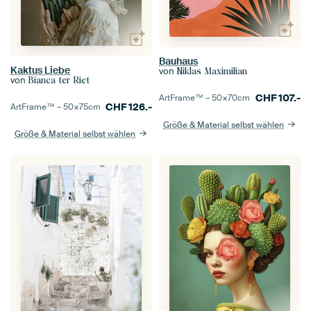
Bauhaus
Kaktus Liebe
von
Niklas Maximilian
von
Bianca ter Riet
CHF
107.-
ArtFrame™ –
50×70
cm
CHF
126.-
ArtFrame™ –
50×75
cm
Größe & Material selbst wählen
Größe & Material selbst wählen