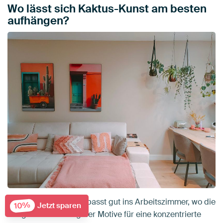
Wo lässt sich Kaktus-Kunst am besten
aufhängen?
Die Kollektion Kaktus passt gut ins Arbeitszimmer, wo die
10%
Jetzt sparen
ruhige Ausstrahlung der Motive für eine konzentrierte