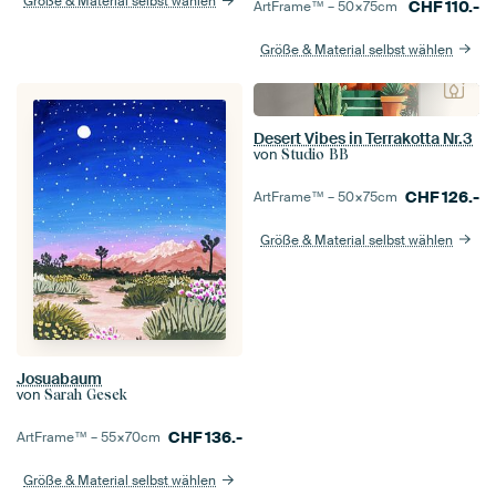
Größe & Material selbst wählen
CHF
110.-
ArtFrame™ –
50×75
cm
Größe & Material selbst wählen
Desert Vibes in Terrakotta Nr.3
von
Studio BB
CHF
126.-
ArtFrame™ –
50×75
cm
Größe & Material selbst wählen
Josuabaum
von
Sarah Gesek
CHF
136.-
ArtFrame™ –
55×70
cm
Größe & Material selbst wählen