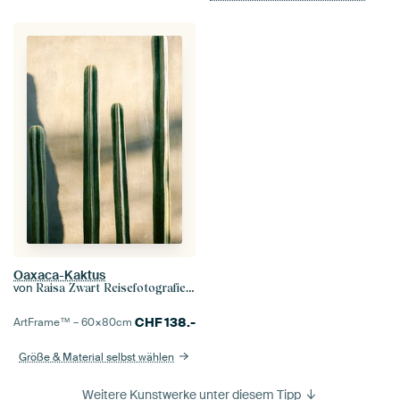
Oaxaca-Kaktus
von
Raisa Zwart Reisefotografiedrucke
CHF
138.-
ArtFrame™ –
60×80
cm
Größe & Material selbst wählen
Weitere Kunstwerke unter diesem Tipp