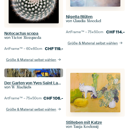
Nigella Blüten
von
Claudia Moeckel
CHF
114.-
ArtFrame™ –
75×50
cm
Notocactus scopa
von
Victor Mozqueda
Größe & Material selbst wählen
CHF
119.-
ArtFrame™ –
60×60
cm
Größe & Material selbst wählen
Der Garten von Yves Saint Laurent, Jardin Majorelle, in Marrakesch, Marokko.
von
W Machiels
CHF
106.-
ArtFrame™ –
75×50
cm
Größe & Material selbst wählen
Stilleben mit Katze
von
Tanja Koelemij