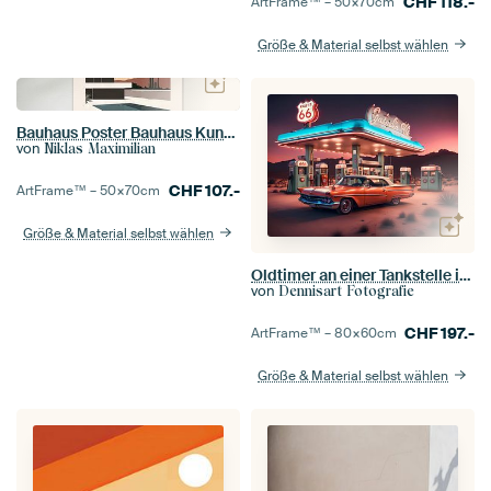
CHF
118.-
ArtFrame™ –
50×70
cm
Größe & Material selbst wählen
Bauhaus Poster Bauhaus Kunstdruck
von
Niklas Maximilian
CHF
107.-
ArtFrame™ –
50×70
cm
Größe & Material selbst wählen
Oldtimer an einer Tankstelle in der Wüste entlang der Route 66 retro
von
Dennisart Fotografie
CHF
197.-
ArtFrame™ –
80×60
cm
Größe & Material selbst wählen