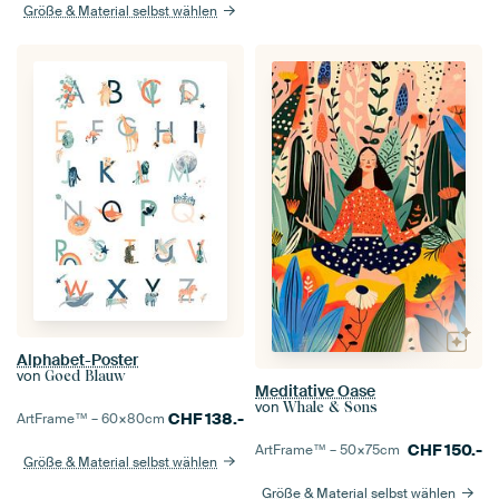
Größe & Material selbst wählen
Alphabet-Poster
von
Goed Blauw
Meditative Oase
von
Whale & Sons
CHF
138.-
ArtFrame™ –
60×80
cm
CHF
150.-
ArtFrame™ –
50×75
cm
Größe & Material selbst wählen
Größe & Material selbst wählen