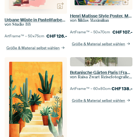
Henri Matisse Style Poster, Mittelmeer, Open Window, Pastell
Urbane Wüste in Pastellfarben Nr. 2
von
Niklas Maximilian
von
Studio BB
CHF
107.-
ArtFrame™ –
50×70
cm
CHF
126.-
ArtFrame™ –
50×75
cm
Größe & Material selbst wählen
Größe & Material selbst wählen
Botanische Gärten Paris | Frankreich Reisefotografie
von
Raisa Zwart Reisefotografiedrucke
CHF
138.-
ArtFrame™ –
60×80
cm
Größe & Material selbst wählen