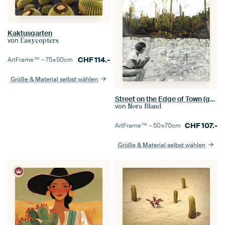
Kaktusgarten
von
Easycopters
CHF
114.-
ArtFrame™ –
75×50
cm
Größe & Material selbst wählen
Street on the Edge of Town (gezien bij vtwonen)
von
Nora Bland
CHF
107.-
ArtFrame™ –
50×70
cm
Größe & Material selbst wählen