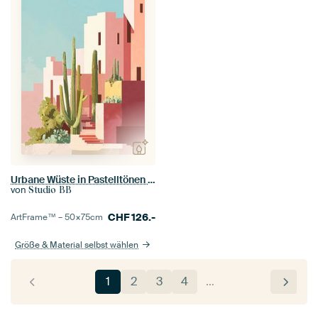
Urbane Wüste in Pastelltönen Nr. 1
von
Studio BB
CHF
126.-
ArtFrame™ –
50×75
cm
Größe & Material selbst wählen
1
2
3
4
…