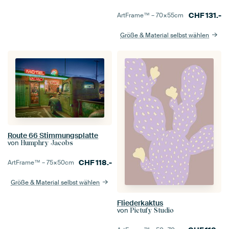
CHF
131.-
ArtFrame™ –
70×55
cm
Größe & Material selbst wählen
Route 66 Stimmungsplatte
von
Humphry Jacobs
CHF
118.-
ArtFrame™ –
75×50
cm
Größe & Material selbst wählen
Fliederkaktus
von
Pictufy Studio