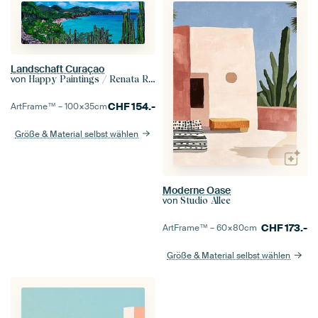
Landschaft Curaçao
von
Happy Paintings / Renata Rolefes Art
CHF
154.-
ArtFrame™ –
100×35
cm
Größe & Material selbst wählen
Moderne Oase
von
Studio Allee
CHF
173.-
ArtFrame™ –
60×80
cm
Größe & Material selbst wählen