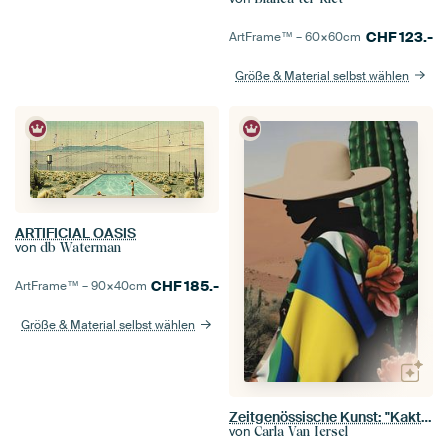
CHF
123.-
ArtFrame™ –
60×60
cm
Größe & Material selbst wählen
ARTIFICIAL OASIS
von
db Waterman
CHF
185.-
ArtFrame™ –
90×40
cm
Größe & Material selbst wählen
Zeitgenössische Kunst: "Kaktus"
von
Carla Van Iersel