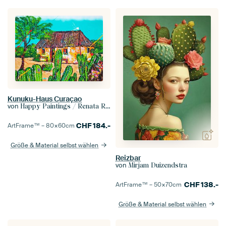
Kunuku-Haus Curaçao
von
Happy Paintings / Renata Rolefes Art
CHF
184.-
ArtFrame™ –
80×60
cm
Größe & Material selbst wählen
Reizbar
von
Mirjam Duizendstra
CHF
138.-
ArtFrame™ –
50×70
cm
Größe & Material selbst wählen