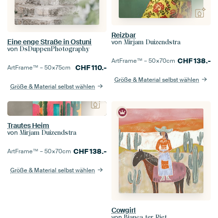
Reizbar
Eine enge Straße in Ostuni
von
Mirjam Duizendstra
von
DsDuppenPhotography
CHF
138.-
ArtFrame™ –
50×70
cm
CHF
110.-
ArtFrame™ –
50×75
cm
Größe & Material selbst wählen
Größe & Material selbst wählen
Trautes Heim
von
Mirjam Duizendstra
CHF
138.-
ArtFrame™ –
50×70
cm
Größe & Material selbst wählen
Cowgirl
von
Bianca ter Riet