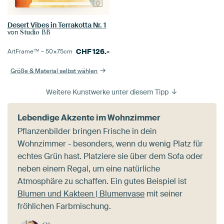
Desert Vibes in Terrakotta Nr. 1
von
Studio BB
CHF
126.-
ArtFrame™ –
50×75
cm
Größe & Material selbst wählen
Weitere Kunstwerke unter diesem Tipp
Lebendige Akzente im Wohnzimmer
Pflanzenbilder bringen Frische in dein
Wohnzimmer - besonders, wenn du wenig Platz für
echtes Grün hast. Platziere sie über dem Sofa oder
neben einem Regal, um eine natürliche
Atmosphäre zu schaffen. Ein gutes Beispiel ist
Blumen und Kakteen | Blumenvase
mit seiner
fröhlichen Farbmischung.