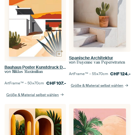
Spanische Architektur
von
Dayenne van Peperstraten
Bauhaus Poster Kunstdruck Design Architektur
von
Niklas Maximilian
CHF
124.-
ArtFrame™ –
55×70
cm
CHF
107.-
ArtFrame™ –
50×70
cm
Größe & Material selbst wählen
Größe & Material selbst wählen