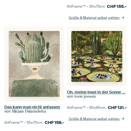
CHF
155.-
ArtFrame™ –
50×75
cm
Größe & Material selbst wählen
Oh, meine Insel in der Sonne ...
von
toon joosen
Das kann man nicht anfassen
CHF
131.-
ArtFrame™ –
60×60
cm
von
Mirjam Duizendstra
Größe & Material selbst wählen
CHF
159.-
ArtFrame™ –
55×70
cm