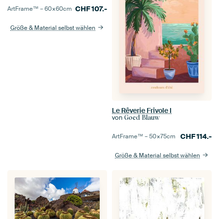
CHF
107.-
ArtFrame™ –
60×60
cm
Größe & Material selbst wählen
Le Rêverie Frivole I
von
Goed Blauw
CHF
114.-
ArtFrame™ –
50×75
cm
Größe & Material selbst wählen