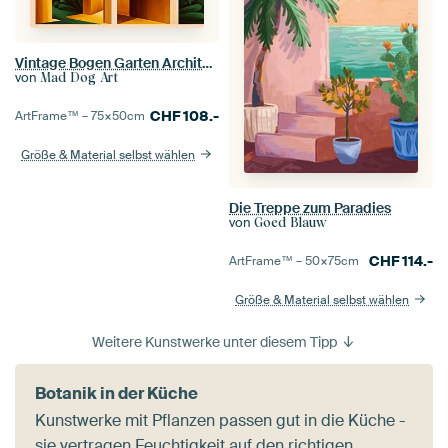
Vintage Bogen Garten Architektur Landschaft Mid-Century Modern Bauhaus
von
Mad Dog Art
CHF
108.-
ArtFrame™ –
75×50
cm
Größe & Material selbst wählen
Die Treppe zum Paradies
von
Goed Blauw
CHF
114.-
ArtFrame™ –
50×75
cm
Größe & Material selbst wählen
Weitere Kunstwerke unter diesem Tipp
Botanik in der Küche
Kunstwerke mit Pflanzen passen gut in die Küche -
sie vertragen Feuchtigkeit auf den richtigen