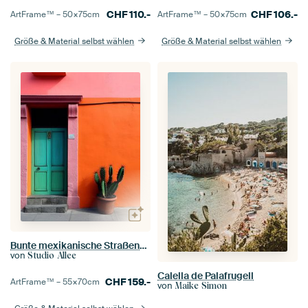
CHF
110.-
CHF
106.-
ArtFrame™ –
50×75
cm
ArtFrame™ –
50×75
cm
Größe & Material selbst wählen
Größe & Material selbst wählen
Bunte mexikanische Straßenszene
von
Studio Allee
Calella de Palafrugell
CHF
159.-
ArtFrame™ –
55×70
cm
von
Maike Simon