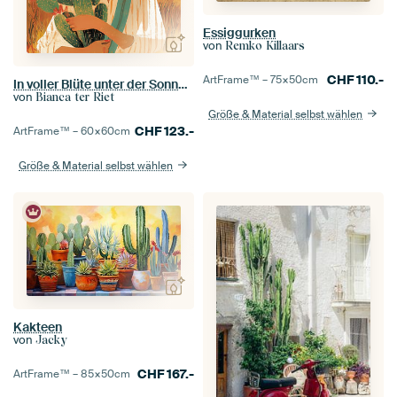
Essiggurken
von
Remko Killaars
CHF
110.-
ArtFrame™ –
75×50
cm
In voller Blüte unter der Sonne – Frau mit schwarzem Hut und Kaktus in warmen Erdtönen
von
Bianca ter Riet
Größe & Material selbst wählen
CHF
123.-
ArtFrame™ –
60×60
cm
Größe & Material selbst wählen
Kakteen
von
Jacky
CHF
167.-
ArtFrame™ –
85×50
cm