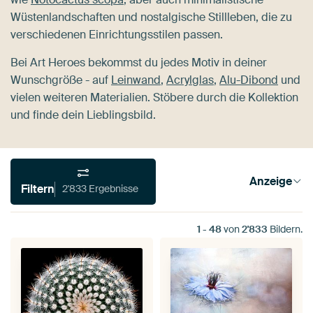
Wüstenlandschaften und nostalgische Stillleben, die zu
verschiedenen Einrichtungsstilen passen.
Bei Art Heroes bekommst du jedes Motiv in deiner
Wunschgröße - auf
Leinwand
,
Acrylglas
,
Alu-Dibond
und
vielen weiteren Materialien. Stöbere durch die Kollektion
und finde dein Lieblingsbild.
Anzeige
Filtern
2'833 Ergebnisse
1
-
48
von
2'833
Bildern.