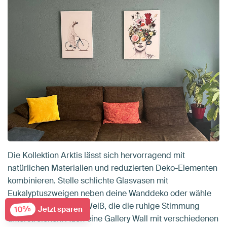
Die Kollektion Arktis lässt sich hervorragend mit
natürlichen Materialien und reduzierten Deko-Elementen
kombinieren. Stelle schlichte Glasvasen mit
Eukalyptuszweigen neben deine Wanddeko oder wähle
Textilien in Grau und Weiß, die die ruhige Stimmung
10%
Jetzt sparen
unterstreichen. Auch eine Gallery Wall mit verschiedenen