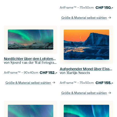
CHF
150.-
ArtFrame™ –
75×50
cm
Größe & Material selbst wählen
Nordlichter über den Lofoten-Inseln in Nord-Norwegen
von
Sjoerd van der Wal Fotografie
Aufgehender Mond über Eisscholle bei orangefarbenem Sonnenuntergang
CHF
152.-
ArtFrame™ –
90×40
cm
von
Martijn Smeets
CHF
155.-
Größe & Material selbst wählen
ArtFrame™ –
75×50
cm
Größe & Material selbst wählen