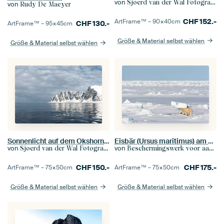
von
Sjoerd van der Wal Fotografie
von
Rudy De Maeyer
CHF
152.-
ArtFrame™ –
90×40
cm
CHF
130.-
ArtFrame™ –
95×45
cm
Größe & Material selbst wählen
Größe & Material selbst wählen
Sonnenlicht auf dem Okshornan-Gebirge auf der Insel Senja in Nordnorwegen
Eisbär (Ursus maritimus) am Nordpol
von
von
Sjoerd van der Wal Fotografie
Beschermingswerk voor aan uw muur
CHF
150.-
CHF
175.-
ArtFrame™ –
75×50
cm
ArtFrame™ –
75×50
cm
Größe & Material selbst wählen
Größe & Material selbst wählen