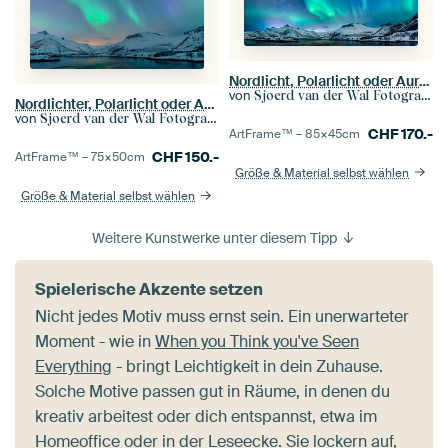
Nordlicht, Polarlicht oder Aurora Borealis am Nachthimmel über den Lofoten in Nordnorwegen. Breites
von
Sjoerd van der Wal Fotografie
Nordlichter, Polarlicht oder Aurora Borealis
von
Sjoerd van der Wal Fotografie
CHF
170.-
ArtFrame™ –
85×45
cm
CHF
150.-
ArtFrame™ –
75×50
cm
Größe & Material selbst wählen
Größe & Material selbst wählen
Weitere Kunstwerke unter diesem Tipp
Spielerische Akzente setzen
Nicht jedes Motiv muss ernst sein. Ein unerwarteter
Moment - wie in
When you Think you've Seen
Everything
- bringt Leichtigkeit in dein Zuhause.
Solche Motive passen gut in Räume, in denen du
kreativ arbeitest oder dich entspannst, etwa im
Homeoffice oder in der Leseecke. Sie lockern auf,