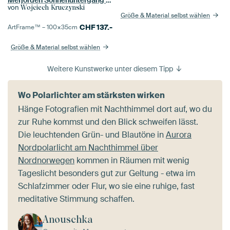
Mefjorden Sonnenuntergang Panorama
von
Wojciech Kruczynski
Größe & Material selbst wählen
CHF
137.-
ArtFrame™ –
100×35
cm
Größe & Material selbst wählen
Weitere Kunstwerke unter diesem Tipp
Wo Polarlichter am stärksten wirken
Hänge Fotografien mit Nachthimmel dort auf, wo du
zur Ruhe kommst und den Blick schweifen lässt.
Die leuchtenden Grün- und Blautöne in
Aurora
Nordpolarlicht am Nachthimmel über
Nordnorwegen
kommen in Räumen mit wenig
Tageslicht besonders gut zur Geltung - etwa im
Schlafzimmer oder Flur, wo sie eine ruhige, fast
meditative Stimmung schaffen.
Anouschka