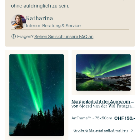
ohne aufdringlich zu sein.
Katharina
Interior-Beratung & Service
Fragen?
Sehen Sie sich unsere FAQ an
Nordpolarlicht der Aurora im nächtlichen Himmel über Nordnorwegen
von
Sjoerd van der Wal Fotografie
CHF
150.-
ArtFrame™ –
75×50
cm
Größe & Material selbst wählen