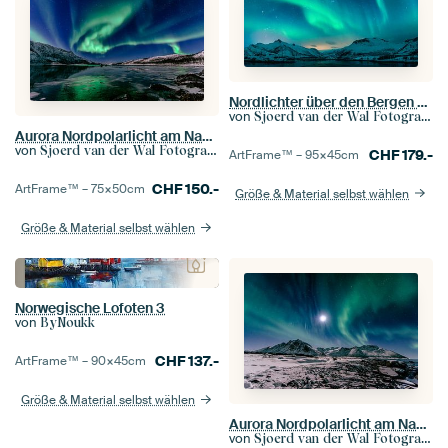
Nordlichter über den Bergen auf den Lofoten in Norwegen
von
Sjoerd van der Wal Fotografie
Aurora Nordpolarlicht am Nachthimmel über Nordnorwegen
von
Sjoerd van der Wal Fotografie
CHF
179.-
ArtFrame™ –
95×45
cm
CHF
150.-
ArtFrame™ –
75×50
cm
Größe & Material selbst wählen
Größe & Material selbst wählen
Norwegische Lofoten 3
von
ByNoukk
CHF
137.-
ArtFrame™ –
90×45
cm
Größe & Material selbst wählen
Aurora Nordpolarlicht am Nachthimmel über Nordnorwegen
von
Sjoerd van der Wal Fotografie