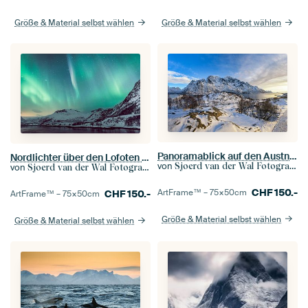
Größe & Material selbst wählen
Größe & Material selbst wählen
Panoramablick auf den Austnesfjorden im Winter auf den Lofoten
Nordlichter über den Lofoten im Winter in Norwegen
von
Sjoerd van der Wal Fotografie
von
Sjoerd van der Wal Fotografie
CHF
150.-
ArtFrame™ –
75×50
cm
CHF
150.-
ArtFrame™ –
75×50
cm
Größe & Material selbst wählen
Größe & Material selbst wählen