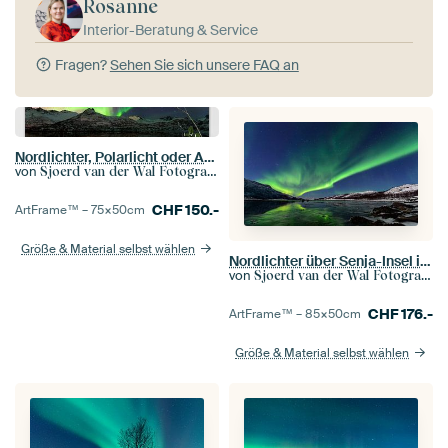
Rosanne
Interior-Beratung & Service
Fragen?
Sehen Sie sich unsere FAQ an
Nordlichter, Polarlicht oder Aurora Borealis im nächtlichen Himmel über den Lofoten Inseln in Nord-N
von
Sjoerd van der Wal Fotografie
CHF
150.-
ArtFrame™ –
75×50
cm
Größe & Material selbst wählen
Nordlichter über Senja-Insel in Nord-Norwegen
von
Sjoerd van der Wal Fotografie
CHF
176.-
ArtFrame™ –
85×50
cm
Größe & Material selbst wählen