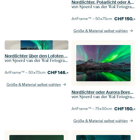
Nordlichter, Polarlicht oder Aurora Borealis im Nachthimmel über den Lofoten-Inseln
von
Sjoerd van der Wal Fotografie
CHF
150.-
ArtFrame™ –
50×75
cm
Größe & Material selbst wählen
Nordlichter über den Lofoten in Norwegen
von
Sjoerd van der Wal Fotografie
CHF
146.-
ArtFrame™ –
50×70
cm
Größe & Material selbst wählen
Nordlichter oder Aurora Borealis über einem See mit verschneiten Winterbergen
von
Sjoerd van der Wal Fotografie
CHF
150.-
ArtFrame™ –
75×50
cm
Größe & Material selbst wählen