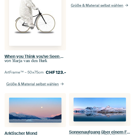
Größe & Material selbst wählen
When you Think you've Seen Everything
von
Marja van den Hurk
CHF
123.-
ArtFrame™ –
50×75
cm
Größe & Material selbst wählen
Sonnenaufgang über einem Fjord in den Lofoten
Arktischer Mond