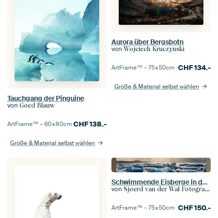
Aurora über Bergsbotn
von
Wojciech Kruczynski
CHF
134.-
ArtFrame™ –
75×50
cm
Größe & Material selbst wählen
Tauchgang der Pinguine
von
Goed Blauw
CHF
138.-
ArtFrame™ –
60×80
cm
Größe & Material selbst wählen
Schwimmende Eisberge in der Gletscherlagune Jokulsalon in Island
von
Sjoerd van der Wal Fotografie
CHF
150.-
ArtFrame™ –
75×50
cm