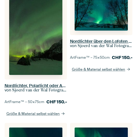
Nordlichter über den Lofoten Inseln in Norwegen
von
Sjoerd van der Wal Fotografie
CHF
150.-
ArtFrame™ –
75×50
cm
Größe & Material selbst wählen
Nordlichter, Polarlicht oder Aurora Borealis im nächtlichen Himmel über den Lofoten Inseln in Nord-N
von
Sjoerd van der Wal Fotografie
CHF
150.-
ArtFrame™ –
50×75
cm
Größe & Material selbst wählen