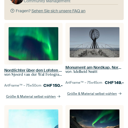
Community Management
Fragen?
Sehen Sie sich unsere FAQ an
Monument am Nordkap, Norwegen
Nordlichter über den Lofoten Inseln in Norwegen
von
Adelheid Smitt
von
Sjoerd van der Wal Fotografie
CHF
149.-
ArtFrame™ –
75×45
cm
CHF
150.-
ArtFrame™ –
75×50
cm
Größe & Material selbst wählen
Größe & Material selbst wählen