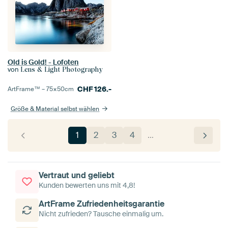
Old is Gold! - Lofoten
von
Lens & Light Photography
CHF
126.-
ArtFrame™ –
75×50
cm
Größe & Material selbst wählen
1
2
3
4
…
Vertraut und geliebt
Kunden bewerten uns mit 4,8!
ArtFrame Zufriedenheitsgarantie
Nicht zufrieden? Tausche einmalig um.