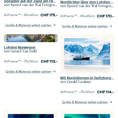
Seeadler auf der Jagd am Himmel
Nordlichter über den Lofoten in Norwegen
von
Sjoerd van der Wal Fotografie
von
Sjoerd van der Wal Fotografie
CHF
175.-
ArtFrame™ –
90×45
cm
CHF
170.-
ArtFrame™ –
85×45
cm
Größe & Material selbst wählen
Größe & Material selbst wählen
Lofoten Norwegen
von
Gerard Van Delft
CHF
110.-
ArtFrame™ –
75×50
cm
Größe & Material selbst wählen
MS Nordstjernen in Spitzbergen
von
Gerald Lechner
CHF
114.-
ArtFrame™ –
75×50
cm
Größe & Material selbst wählen