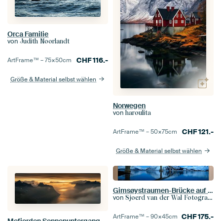
Orca Familie
von
Judith Noorlandt
CHF
116.-
ArtFrame™ –
75×50
cm
Größe & Material selbst wählen
Norwegen
von
haroulita
CHF
121.-
ArtFrame™ –
50×75
cm
Größe & Material selbst wählen
Gimsøystraumen-Brücke auf den Lofoten bei Sonnenuntergang
von
Sjoerd van der Wal Fotografie
CHF
175.-
ArtFrame™ –
90×45
cm