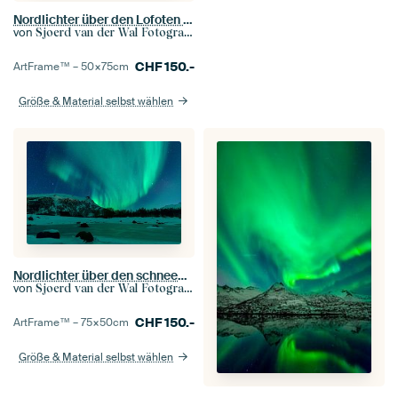
Nordlichter über den Lofoten Inseln in Norwegen
von
Sjoerd van der Wal Fotografie
CHF
150.-
ArtFrame™ –
50×75
cm
Größe & Material selbst wählen
Nordlichter über den schneebedeckten Gipfeln der Lofoten in Norwegen
von
Sjoerd van der Wal Fotografie
CHF
150.-
ArtFrame™ –
75×50
cm
Größe & Material selbst wählen