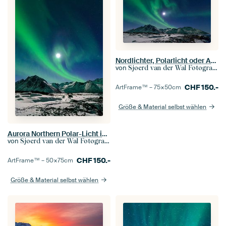
Nordlichter, Polarlicht oder Aurora Borealis im nächtlichen Himmel über Senja
von
Sjoerd van der Wal Fotografie
CHF
150.-
ArtFrame™ –
75×50
cm
Größe & Material selbst wählen
Aurora Northern Polar-Licht im nächtlichen Himmel über Nord-Norwegen
von
Sjoerd van der Wal Fotografie
CHF
150.-
ArtFrame™ –
50×75
cm
Größe & Material selbst wählen