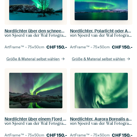
Nordlichter über den schneebedeckten Gipfeln der Lofoten in Norwegen
Nordlichter, Polarlicht oder Aurora Borealis im nächtlichen Himmel über Senja
von
von
Sjoerd van der Wal Fotografie
Sjoerd van der Wal Fotografie
CHF
150.-
CHF
150.-
ArtFrame™ –
75×50
cm
ArtFrame™ –
75×50
cm
Größe & Material selbst wählen
Größe & Material selbst wählen
Nordlichter über einem Fjord auf den Lofoten in Norwegen
Nordlichter, Aurora Borealis am Nachthimmel
von
von
Sjoerd van der Wal Fotografie
Sjoerd van der Wal Fotografie
CHF
150.-
CHF
150.-
ArtFrame™ –
75×50
cm
ArtFrame™ –
75×50
cm