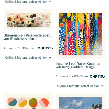
Größe & Material selbst wählen
Blumenspiel | Verspielte abstrakte Blumen
von
Wunderbare Kunst
CHF
127.-
ArtFrame™ –
105×35
cm
Größe & Material selbst wählen
Inspiriert von Yayoi Kusama
von
Harry Hadders Design
CHF
115.-
ArtFrame™ –
60×60
cm
Größe & Material selbst wählen