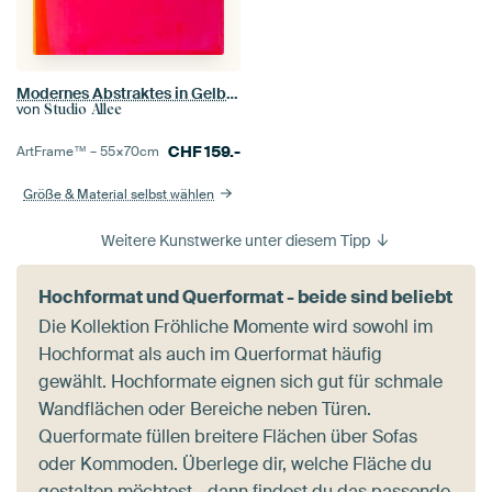
Modernes Abstraktes in Gelb, Rosa und Orange
von
Studio Allee
CHF
159.-
ArtFrame™ –
55×70
cm
Größe & Material selbst wählen
Weitere Kunstwerke unter diesem Tipp
Hochformat und Querformat - beide sind beliebt
Die Kollektion Fröhliche Momente wird sowohl im
Hochformat als auch im Querformat häufig
gewählt. Hochformate eignen sich gut für schmale
Wandflächen oder Bereiche neben Türen.
Querformate füllen breitere Flächen über Sofas
oder Kommoden. Überlege dir, welche Fläche du
gestalten möchtest - dann findest du das passende