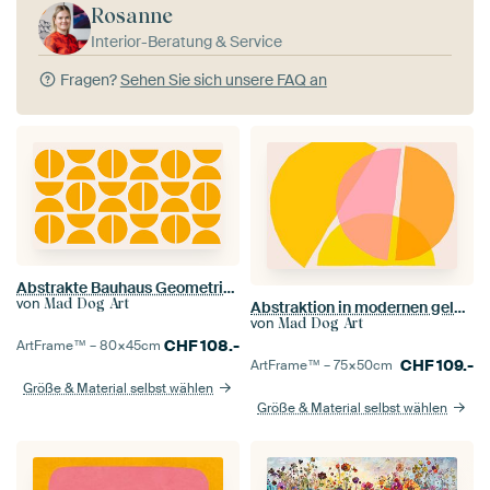
Rosanne
Interior-Beratung & Service
Fragen?
Sehen Sie sich unsere FAQ an
Abstrakte Bauhaus Geometrie in Gelb
von
Mad Dog Art
Abstraktion in modernen gelben Farben
von
Mad Dog Art
CHF
108.-
ArtFrame™ –
80×45
cm
CHF
109.-
ArtFrame™ –
75×50
cm
Größe & Material selbst wählen
Größe & Material selbst wählen