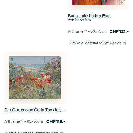
Bunter niedlicher Esel
von
haroulita
CHF
121.-
ArtFrame™ –
50×75
cm
Größe & Material selbst wählen
Der Garten von Celia Thaxter, Shoals Islands, Maine
CHF
119.-
ArtFrame™ –
65×55
cm