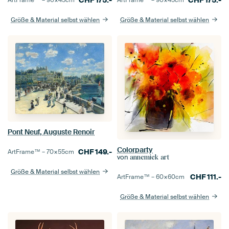
Größe & Material selbst wählen
Größe & Material selbst wählen
Pont Neuf, Auguste Renoir
Colorparty
CHF
149.-
ArtFrame™ –
70×55
cm
von
annemiek art
Größe & Material selbst wählen
CHF
111.-
ArtFrame™ –
60×60
cm
Größe & Material selbst wählen