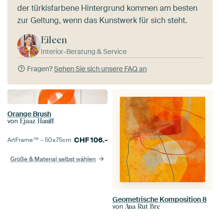
der türkisfarbene Hintergrund kommen am besten
zur Geltung, wenn das Kunstwerk für sich steht.
Eileen
Interior-Beratung & Service
Fragen?
Sehen Sie sich unsere FAQ an
Orange Brush
von
Ejaaz Haniff
CHF
106.-
ArtFrame™ –
50×75
cm
Größe & Material selbst wählen
Geometrische Komposition 8
von
Ana Rut Bre