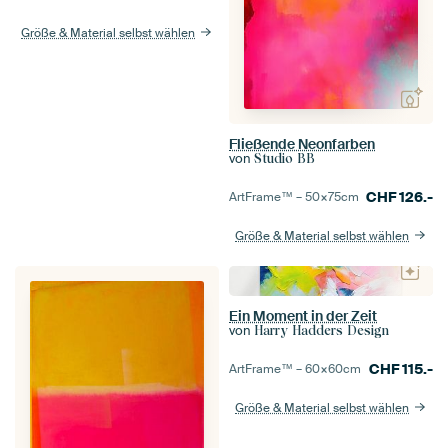
Größe & Material selbst wählen
Fließende Neonfarben
von
Studio BB
CHF
126.-
ArtFrame™ –
50×75
cm
Größe & Material selbst wählen
Ein Moment in der Zeit
von
Harry Hadders Design
CHF
115.-
ArtFrame™ –
60×60
cm
Größe & Material selbst wählen