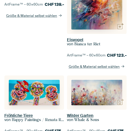
CHF
139.-
ArtFrame™ –
60×60
cm
Größe & Material selbst wählen
Eisvogel
von
Bianca ter Riet
CHF
123.-
ArtFrame™ –
60×60
cm
Größe & Material selbst wählen
Fröhliche Tiere
Wilder Garten
von
von
Happy Paintings / Renata Rolefes Art
Whale & Sons
CHF
175.-
CHF
175.-
ArtFrame™ –
90×45
cm
ArtFrame™ –
90×45
cm