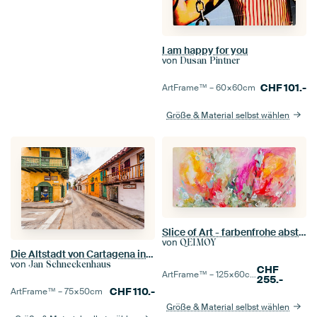
I am happy for you
von
Dusan Pintner
CHF
101.-
ArtFrame™ –
60×60
cm
Größe & Material selbst wählen
Slice of Art - farbenfrohe abstrakte Malerei
von
QEIMOY
Die Altstadt von Cartagena in Kolumbien
von
Jan Schneckenhaus
CHF
ArtFrame™ –
125×60
cm
255.-
CHF
110.-
ArtFrame™ –
75×50
cm
Größe & Material selbst wählen