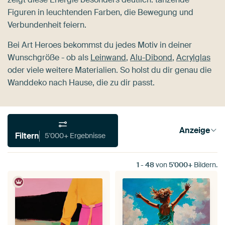
Figuren in leuchtenden Farben, die Bewegung und
Verbundenheit feiern.
Bei Art Heroes bekommst du jedes Motiv in deiner
Wunschgröße - ob als
Leinwand
,
Alu-Dibond
,
Acrylglas
oder viele weitere Materialien. So holst du dir genau die
Wanddeko nach Hause, die zu dir passt.
Anzeige
Filtern
5'000+ Ergebnisse
1
-
48
von
5'000+
Bildern.