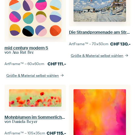
Die Strandpromenade am Strand von Trouville, Claude Monet
CHF
130.-
ArtFrame™ –
70×50
cm
mid century modern 5
von
Ana Rut Bre
Größe & Material selbst wählen
CHF
111.-
ArtFrame™ –
60×60
cm
Größe & Material selbst wählen
Mohnblumen im Sommerlicht III
von
Daniela Beyer
CHF
115.-
ArtFrame™ –
105×35
cm