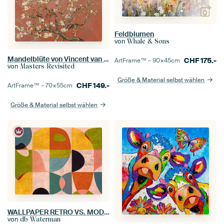
Feldblumen
von
Whale & Sons
Mandelblüte von Vincent van Gogh (Koralle, Farbe des Jahres 2019)
CHF
175.-
ArtFrame™ –
90×45
cm
von
Masters Revisited
Größe & Material selbst wählen
CHF
149.-
ArtFrame™ –
70×55
cm
Größe & Material selbst wählen
WALLPAPER RETRO VS. MODERN
von
db Waterman