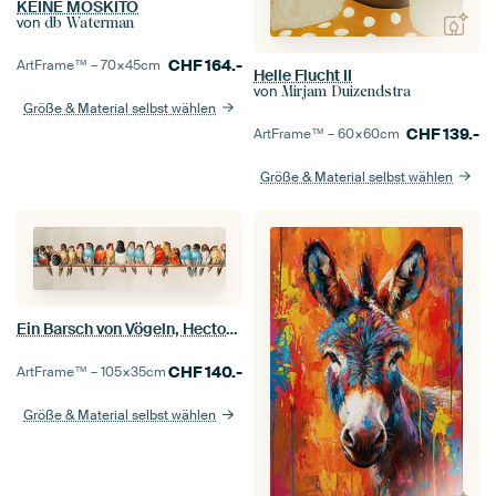
KEINE MOSKITO
von
db Waterman
CHF
164.-
ArtFrame™ –
70×45
cm
Helle Flucht II
von
Mirjam Duizendstra
Größe & Material selbst wählen
CHF
139.-
ArtFrame™ –
60×60
cm
Größe & Material selbst wählen
Ein Barsch von Vögeln, Hector Giacomelli (Digitalisiert)
CHF
140.-
ArtFrame™ –
105×35
cm
Größe & Material selbst wählen