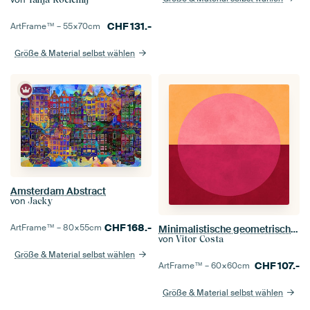
CHF
131.-
ArtFrame™ –
55×70
cm
Größe & Material selbst wählen
Amsterdam Abstract
von
Jacky
CHF
168.-
ArtFrame™ –
80×55
cm
Minimalistische geometrische Formen 6
von
Vitor Costa
Größe & Material selbst wählen
CHF
107.-
ArtFrame™ –
60×60
cm
Größe & Material selbst wählen