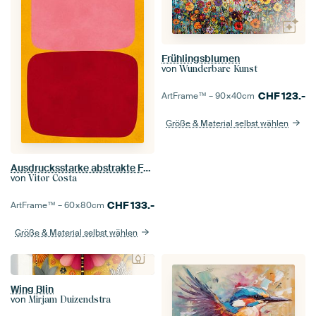
Frühlingsblumen
von
Wunderbare Kunst
CHF
123.-
ArtFrame™ –
90×40
cm
Größe & Material selbst wählen
Ausdrucksstarke abstrakte Formen 2
von
Vitor Costa
CHF
133.-
ArtFrame™ –
60×80
cm
Größe & Material selbst wählen
Wing Blin
von
Mirjam Duizendstra