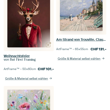
Am Strand von Trouville, Claude Monet
CHF
131.-
ArtFrame™ –
65×55
cm
Weihnachtsfeier
Größe & Material selbst wählen
von
But First Framing
CHF
101.-
ArtFrame™ –
50×60
cm
Größe & Material selbst wählen