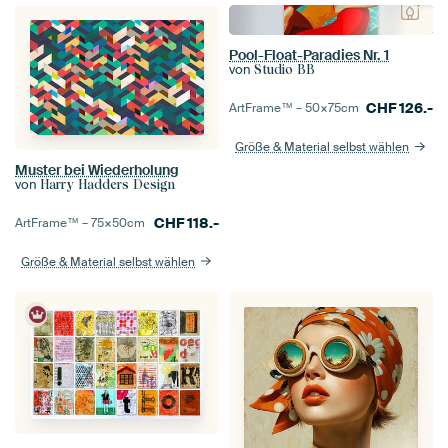
Pool-Float-Paradies Nr. 1
von
Studio BB
CHF
126.-
ArtFrame™ –
50×75
cm
Größe & Material selbst wählen
Muster bei Wiederholung
von
Harry Hadders Design
CHF
118.-
ArtFrame™ –
75×50
cm
Größe & Material selbst wählen