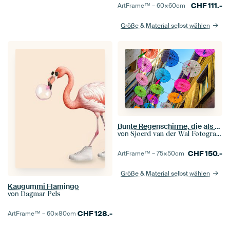
CHF
111.-
ArtFrame™ –
60×60
cm
Größe & Material selbst wählen
Bunte Regenschirme, die als farbenfrohe Dekoration über einer Straße hängen
von
Sjoerd van der Wal Fotografie
CHF
150.-
ArtFrame™ –
75×50
cm
Größe & Material selbst wählen
Kaugummi Flamingo
von
Dagmar Pels
CHF
128.-
ArtFrame™ –
60×80
cm