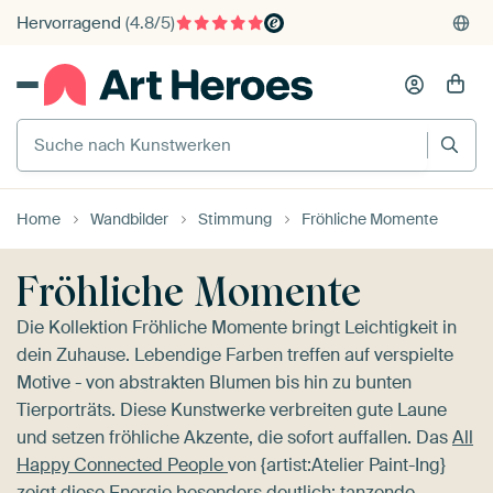
375'000+ Wände gefüllt
Kauf auf Rechnung
Individueller Druck auf Bestellung
Suche nach Kunstwerken
Home
Wandbilder
Stimmung
Fröhliche Momente
Fröhliche Momente
Die Kollektion Fröhliche Momente bringt Leichtigkeit in
dein Zuhause. Lebendige Farben treffen auf verspielte
Motive - von abstrakten Blumen bis hin zu bunten
Tierporträts. Diese Kunstwerke verbreiten gute Laune
und setzen fröhliche Akzente, die sofort auffallen. Das
All
Happy Connected People
von {artist:Atelier Paint-Ing}
zeigt diese Energie besonders deutlich: tanzende