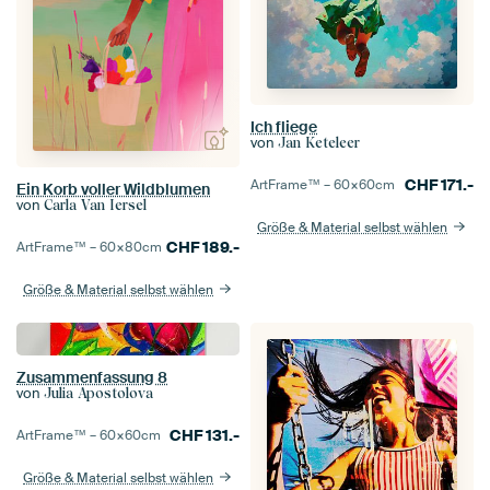
Ich fliege
von
Jan Keteleer
CHF
171.-
ArtFrame™ –
60×60
cm
Ein Korb voller Wildblumen
von
Carla Van Iersel
Größe & Material selbst wählen
CHF
189.-
ArtFrame™ –
60×80
cm
Größe & Material selbst wählen
Zusammenfassung 8
von
Julia Apostolova
CHF
131.-
ArtFrame™ –
60×60
cm
Größe & Material selbst wählen