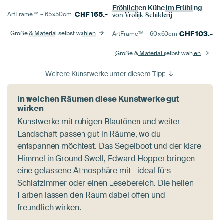
Fröhlichen Kühe im Frühling
CHF
165.-
ArtFrame™ –
65×50
cm
von
Vrolijk Schilderij
Größe & Material selbst wählen
CHF
103.-
ArtFrame™ –
60×60
cm
Größe & Material selbst wählen
Weitere Kunstwerke unter diesem Tipp
In welchen Räumen diese Kunstwerke gut
wirken
Kunstwerke mit ruhigen Blautönen und weiter
Landschaft passen gut in Räume, wo du
entspannen möchtest. Das Segelboot und der klare
Himmel in
Ground Swell, Edward Hopper
bringen
eine gelassene Atmosphäre mit - ideal fürs
Schlafzimmer oder einen Lesebereich. Die hellen
Farben lassen den Raum dabei offen und
freundlich wirken.