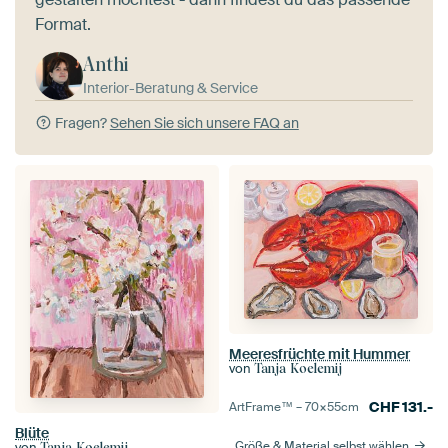
Format.
Anthi
Interior-Beratung & Service
Fragen?
Sehen Sie sich unsere FAQ an
Meeresfrüchte mit Hummer
von
Tanja Koelemij
CHF
131.-
ArtFrame™ –
70×55
cm
Blüte
Größe & Material selbst wählen
von
Tanja Koelemij