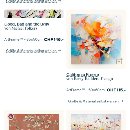
Größe & Material selbst wählen
Good, Bad and the Ugly
von
Michiel Folkers
CHF
146.-
ArtFrame™ –
85×50
cm
Größe & Material selbst wählen
California Breeze
von
Harry Hadders Design
CHF
115.-
ArtFrame™ –
60×60
cm
Größe & Material selbst wählen