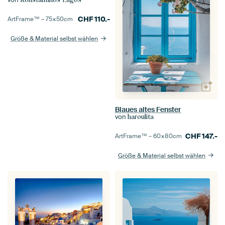
CHF
110.-
ArtFrame™ –
75×50
cm
Größe & Material selbst wählen
Blaues altes Fenster
von
haroulita
CHF
147.-
ArtFrame™ –
60×80
cm
Größe & Material selbst wählen