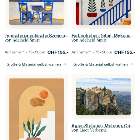
Typische griechische Szene auf der Insel Santorin
Farbenfrohes Detail, Mykonos, Griechenland
von
von
Adelheid Smitt
Adelheid Smitt
CHF
155.-
CHF
155.-
ArtFrame™ –
75×50
cm
ArtFrame™ –
75×50
cm
Größe & Material selbst wählen
Größe & Material selbst wählen
Agios Stefanos, Meteora, Griechenland
von
Liset Verberne