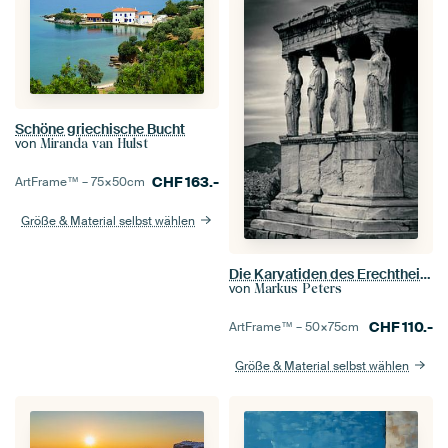
Schöne griechische Bucht
von
Miranda van Hulst
CHF
163.-
ArtFrame™ –
75×50
cm
Größe & Material selbst wählen
Die Karyatiden des Erechtheion (Hochformat)
von
Markus Peters
CHF
110.-
ArtFrame™ –
50×75
cm
Größe & Material selbst wählen