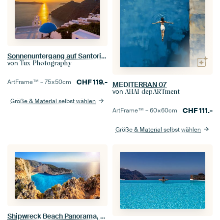
Sonnenuntergang auf Santorin (Griechenland)
von
Tux Photography
CHF
119.-
ArtFrame™ –
75×50
cm
MEDITERRAN 07
von
AHAI depARTment
Größe & Material selbst wählen
CHF
111.-
ArtFrame™ –
60×60
cm
Größe & Material selbst wählen
Shipwreck Beach Panorama, Griechenland