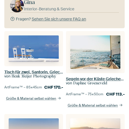
Gina
Interior-Beratung & Service
Fragen?
Sehen Sie sich unsere FAQ an
Tisch für zwei, Santorin, Griechenland
von
Henk Meijer Photography
Segeln vor der Küste Griechenlands
von
Daphne Groeneveld
CHF
170.-
ArtFrame™ –
85×45
cm
CHF
113.-
ArtFrame™ –
75×50
cm
Größe & Material selbst wählen
Größe & Material selbst wählen