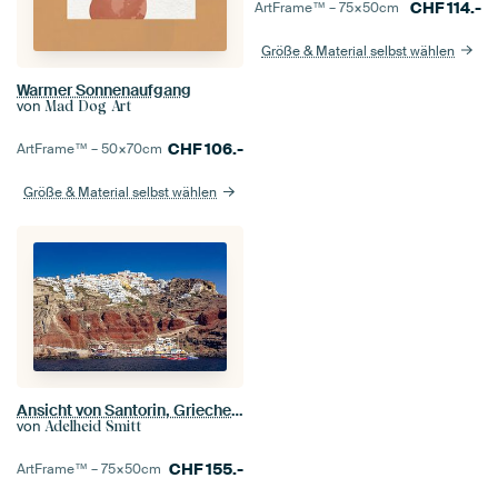
CHF
114.-
ArtFrame™ –
75×50
cm
Größe & Material selbst wählen
Warmer Sonnenaufgang
von
Mad Dog Art
CHF
106.-
ArtFrame™ –
50×70
cm
Größe & Material selbst wählen
Ansicht von Santorin, Griechenland
von
Adelheid Smitt
CHF
155.-
ArtFrame™ –
75×50
cm