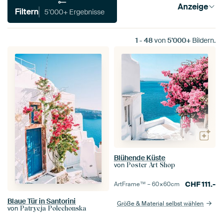
Anzeige
Filtern
5'000+ Ergebnisse
1
-
48
von
5'000+
Bildern.
Blühende Küste
von
Poster Art Shop
CHF
111.-
ArtFrame™ –
60×60
cm
Blaue Tür in Santorini
Größe & Material selbst wählen
von
Patrycja Polechonska