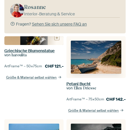
Rosanne
Interior-Beratung & Service
Fragen?
Sehen Sie sich unsere FAQ an
Griechische Blumenstatue
von
haroulita
CHF
121.-
ArtFrame™ –
50×75
cm
Größe & Material selbst wählen
Petani Bucht
von
Ellen Driesse
CHF
142.-
ArtFrame™ –
75×50
cm
Größe & Material selbst wählen