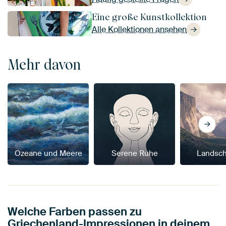
Eine große Kunstkollektion
Alle Kollektionen ansehen
Mehr davon
Ozeane und Meere
Serene Ruhe
Landsch
Welche Farben passen zu
Griechenland-Impressionen in deinem