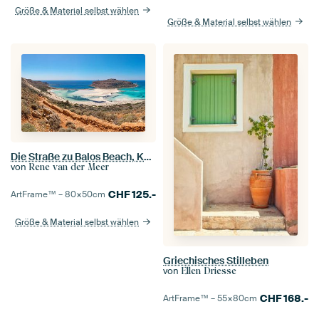
Größe & Material selbst wählen
Größe & Material selbst wählen
Die Straße zu Balos Beach, Kaliviani, Kreta, Griechenland
von
Rene van der Meer
CHF
125.-
ArtFrame™ –
80×50
cm
Größe & Material selbst wählen
Griechisches Stilleben
von
Ellen Driesse
CHF
168.-
ArtFrame™ –
55×80
cm