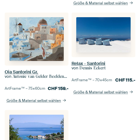
Größe & Material selbst wählen
Relax - Santorini
von
Dennis Eckert
Oia Santorini Gr.
von
Antonie van Gelder Beeldend kunstenaar
CHF
115.-
ArtFrame™ –
70×45
cm
CHF
159.-
ArtFrame™ –
75×60
cm
Größe & Material selbst wählen
Größe & Material selbst wählen