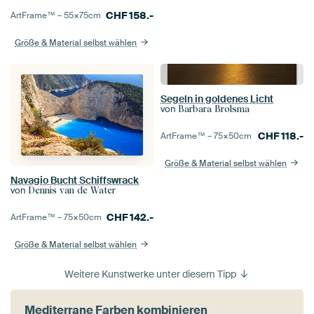
CHF
158.-
ArtFrame™ –
55×75
cm
Größe & Material selbst wählen
Segeln in goldenes Licht
von
Barbara Brolsma
CHF
118.-
ArtFrame™ –
75×50
cm
Größe & Material selbst wählen
Navagio Bucht Schiffswrack
von
Dennis van de Water
CHF
142.-
ArtFrame™ –
75×50
cm
Größe & Material selbst wählen
Weitere Kunstwerke unter diesem Tipp
Mediterrane Farben kombinieren