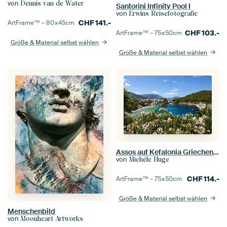
von
Dennis van de Water
Santorini Infinity Pool I
von
Erwins Reisefotografie
CHF
141.-
ArtFrame™ –
80×45
cm
CHF
103.-
ArtFrame™ –
75×50
cm
Größe & Material selbst wählen
Größe & Material selbst wählen
Assos auf Kefalonia Griechenland
von
Michèle Huge
CHF
114.-
ArtFrame™ –
75×50
cm
Größe & Material selbst wählen
Menschenbild
von
Moonheart Artworks