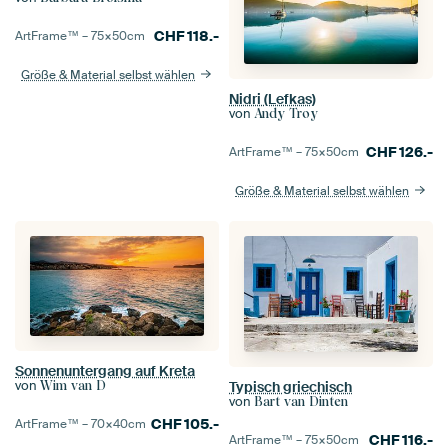
CHF
118.-
ArtFrame™ –
75×50
cm
Größe & Material selbst wählen
Nidri (Lefkas)
von
Andy Troy
CHF
126.-
ArtFrame™ –
75×50
cm
Größe & Material selbst wählen
Sonnenuntergang auf Kreta
von
Wim van D
Typisch griechisch
von
Bart van Dinten
CHF
105.-
ArtFrame™ –
70×40
cm
CHF
116.-
ArtFrame™ –
75×50
cm