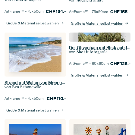
von
Adelheid Smitt
CHF
134.-
CHF
155.-
ArtFrame™ –
75×50
cm
ArtFrame™ –
75×50
cm
Größe & Material selbst wählen
Größe & Material selbst wählen
Der Olivenhain mit Blick auf das Ionische Meer
von
Shot it fotografie
CHF
126.-
ArtFrame™ –
60×60
cm
Größe & Material selbst wählen
Strand mit Wellen von Meer und Bergen vor der griechischen Küste
von
Ben Schonewille
CHF
110.-
ArtFrame™ –
75×50
cm
Größe & Material selbst wählen