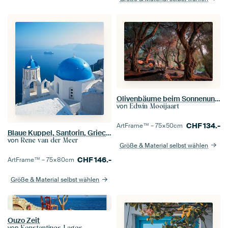
Olivenbäume beim Sonnenuntergang
von
Edwin Mooijaart
CHF
134.-
ArtFrame™ –
75×50
cm
Blaue Kuppel, Santorin, Griechenland
von
Rene van der Meer
Größe & Material selbst wählen
CHF
146.-
ArtFrame™ –
75×80
cm
Größe & Material selbst wählen
Ouzo Zeit
von
Konstantinos Lagos