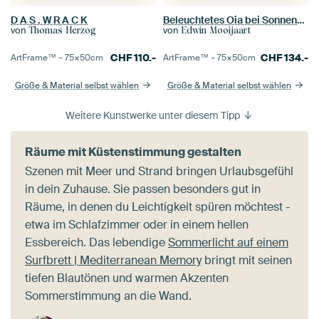
D A S . W R A C K
Beleuchtetes Oia bei Sonnenuntergang auf Santorini
von
von
Thomas Herzog
Edwin Mooijaart
CHF
110.-
CHF
134.-
ArtFrame™ –
75×50
cm
ArtFrame™ –
75×50
cm
Größe & Material selbst wählen
Größe & Material selbst wählen
Weitere Kunstwerke unter diesem Tipp
Räume mit Küstenstimmung gestalten
Szenen mit Meer und Strand bringen Urlaubsgefühl
in dein Zuhause. Sie passen besonders gut in
Räume, in denen du Leichtigkeit spüren möchtest -
etwa im Schlafzimmer oder in einem hellen
Essbereich. Das lebendige
Sommerlicht auf einem
Surfbrett | Mediterranean Memory
bringt mit seinen
tiefen Blautönen und warmen Akzenten
Sommerstimmung an die Wand.