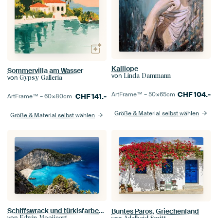
Kalliope
Sommervilla am Wasser
von
Linda Dammann
von
Gypsy Galleria
CHF
104.-
ArtFrame™ –
50×65
cm
CHF
141.-
ArtFrame™ –
60×80
cm
Größe & Material selbst wählen
Größe & Material selbst wählen
Schiffswrack und türkisfarbenes Wasser auf Zakynthos
Buntes Paros, Griechenland
von
Edwin Mooijaart