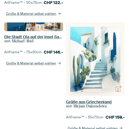
CHF
122.-
ArtFrame™ –
50×75
cm
Größe & Material selbst wählen
Die Stadt Oia auf der Insel Santorin in Griechenland
von
Michael Abid
CHF
146.-
ArtFrame™ –
75×50
cm
Größe & Material selbst wählen
Grüße aus Griechenland
von
Mirjam Duizendstra
CHF
159.-
ArtFrame™ –
55×70
cm
Größe & Material selbst wählen