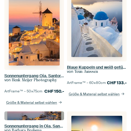
Blaue Kuppeln und weiß getünchte Häuser auf der Insel Santorin | Reisefotografie Griechenland
von
Teun Janssen
Sonnenuntergang Oia, Santorin, Griechenland
von
Henk Meijer Photography
CHF
133.-
ArtFrame™ –
60×80
cm
CHF
150.-
ArtFrame™ –
50×75
cm
Größe & Material selbst wählen
Größe & Material selbst wählen
Sonnenuntergang in Oia, Santorini
von
Barbara Brolsma