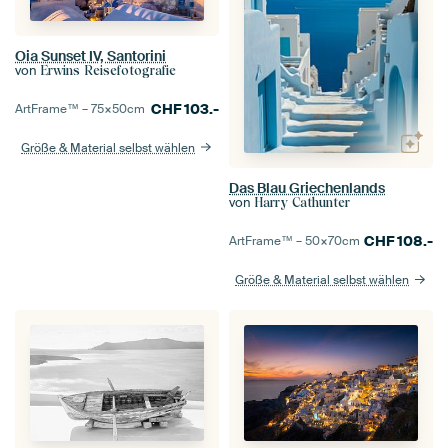
Oia Sunset IV, Santorini
von
Erwins Reisefotografie
CHF
103.-
ArtFrame™ –
75×50
cm
Größe & Material selbst wählen
Das Blau Griechenlands
von
Harry Cathunter
CHF
108.-
ArtFrame™ –
50×70
cm
Größe & Material selbst wählen