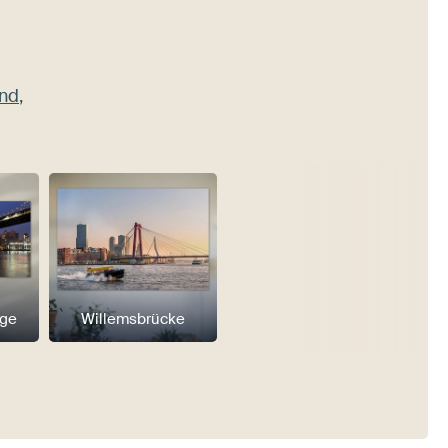
ond
,
dge
Willemsbrücke