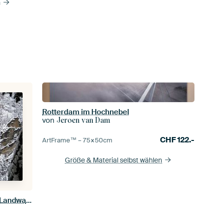
n
Rotterdam im Hochnebel
von
Jeroen van Dam
CHF
122.-
ArtFrame™ –
75×50
cm
Größe & Material selbst wählen
Zug der Rhätischen Bahn auf dem Landwasserviadukt