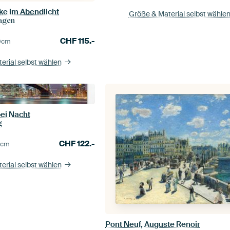
e im Abendlicht
Größe & Material selbst wähle
agen
CHF
115.-
0
cm
erial selbst wählen
bei Nacht
g
CHF
122.-
0
cm
erial selbst wählen
Pont Neuf, Auguste Renoir