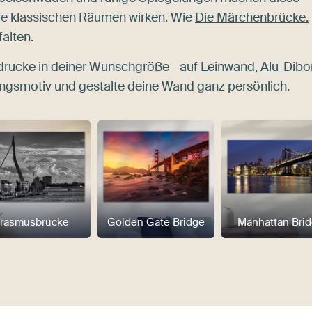
ie klassischen Räumen wirken. Wie
Die Märchenbrücke.
alten.
rucke in deiner Wunschgröße - auf
Leinwand
,
Alu-Dib
lingsmotiv und gestalte deine Wand ganz persönlich.
rasmusbrücke
Golden Gate Bridge
Manhattan Bri