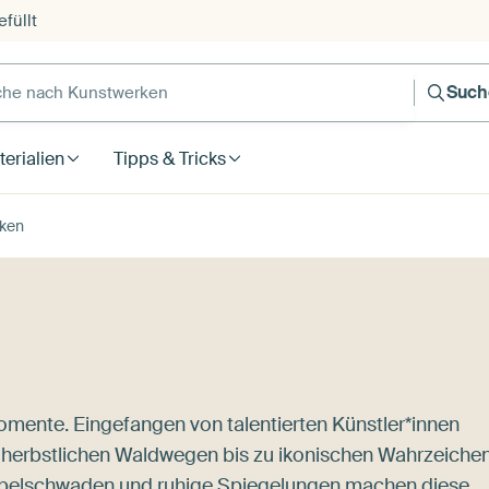
füllt
e nach Kunstwerken
Such
erialien
Tipps & Tricks
ken
Momente. Eingefangen von talentierten Künstler*innen
n herbstlichen Waldwegen bis zu ikonischen Wahrzeiche
ebelschwaden und ruhige Spiegelungen machen diese