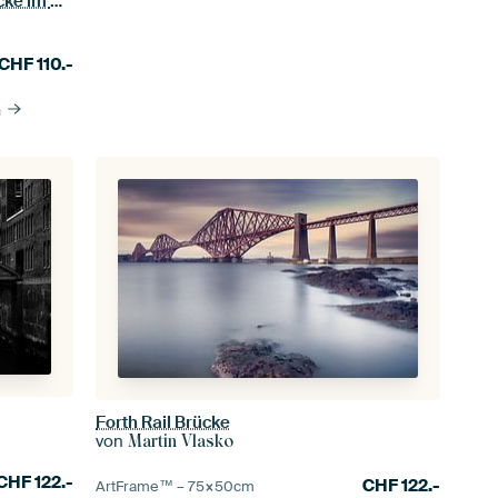
Radfahrer auf der Magdalena-Brücke im Herbst.
CHF
110.-
n
Forth Rail Brücke
von
Martin Vlasko
CHF
122.-
CHF
122.-
ArtFrame™ –
75×50
cm