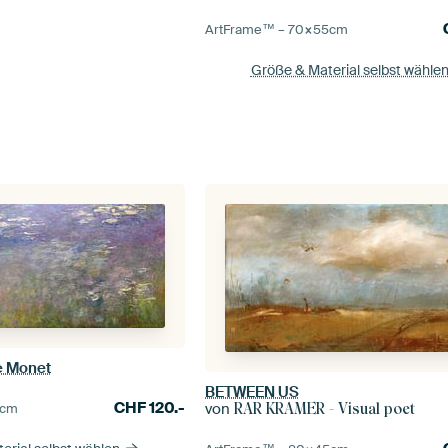
ArtFrame™ –
70×55
cm
Größe & Material selbst wähle
e Monet
BETWEEN US
CHF
120.-
von
cm
RAR KRAMER - Visual poet