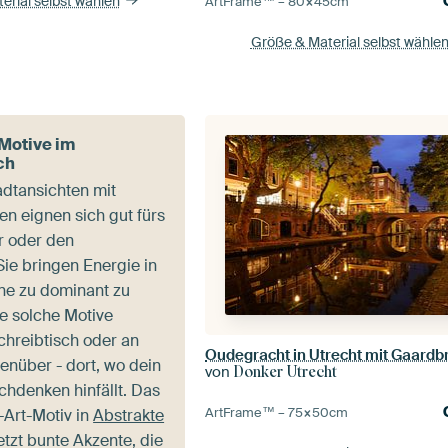
erial selbst wählen
ArtFrame™ –
80×45
cm
Größe & Material selbst wähle
Motive im
ch
dtansichten mit
en eignen sich gut fürs
r oder den
Sie bringen Energie in
ne zu dominant zu
e solche Motive
chreibtisch oder an
Oudegracht in Utrecht mit Gaardb
nüber - dort, wo dein
von
Donker Utrecht
chdenken hinfällt. Das
ArtFrame™ –
75×50
cm
-Art-Motiv in
Abstrakte
tzt bunte Akzente, die