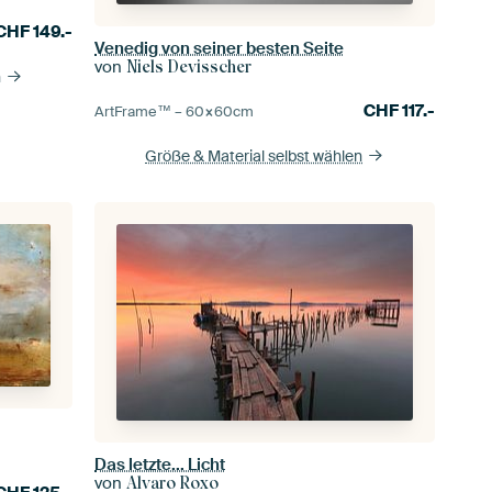
CHF
149.-
Venedig von seiner besten Seite
von
Niels Devisscher
n
CHF
117.-
ArtFrame™ –
60×60
cm
Größe & Material selbst wählen
Das letzte... Licht
von
Alvaro Roxo