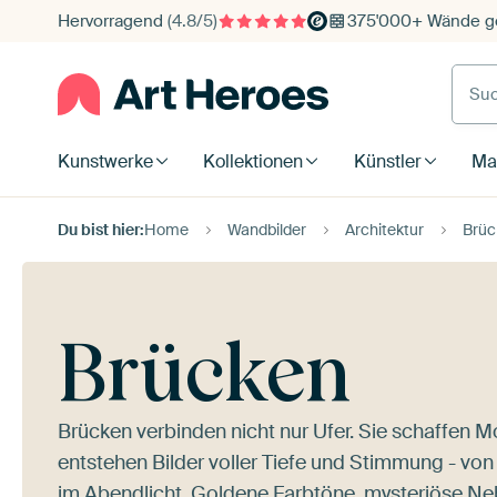
Hervorragend
(4.8/5)
375'000+ Wände ge
Such
Kunstwerke
Kollektionen
Künstler
Mat
Du bist hier:
Home
Wandbilder
Architektur
Brüc
Brücken
Brücken verbinden nicht nur Ufer. Sie schaffen 
entstehen Bilder voller Tiefe und Stimmung - vo
im Abendlicht. Goldene Farbtöne, mysteriöse N