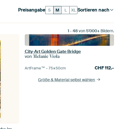
Preisangabe
Sortieren nach
S
M
L
XL
1
-
48
von
5'000+
Bildern.
City-Art Golden Gate Bridge
von
Melanie Viola
CHF
112.-
ArtFrame™ –
75×50
cm
Größe & Material selbst wählen