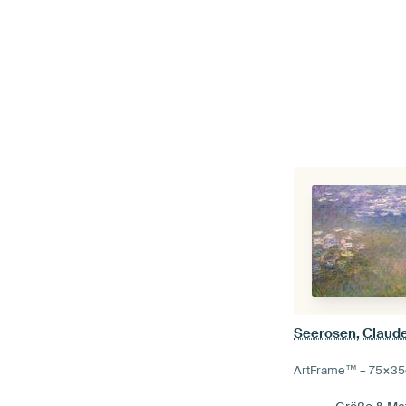
Seerosen, Claud
ArtFrame™ –
75×35