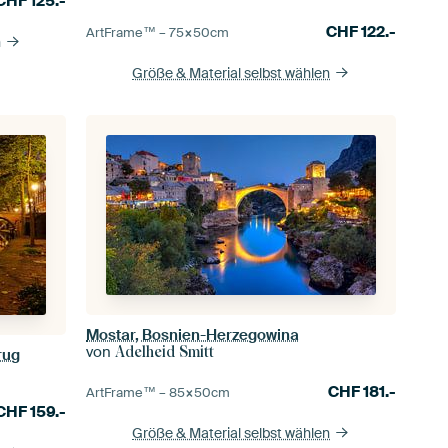
CHF
125.-
CHF
122.-
ArtFrame™ –
75×50
cm
n
Größe & Material selbst wählen
Mostar, Bosnien-Herzegowina
von
Adelheid Smitt
rug
CHF
181.-
ArtFrame™ –
85×50
cm
CHF
159.-
Größe & Material selbst wählen