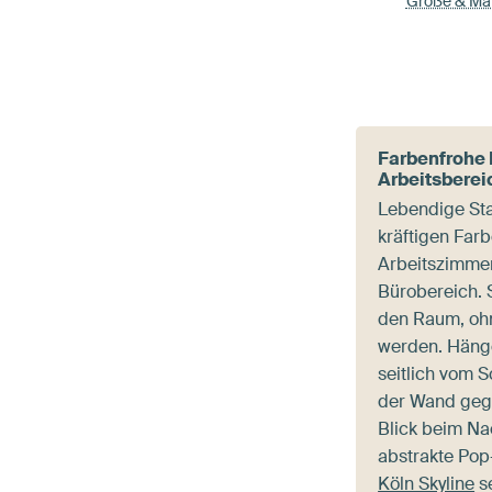
Größe & Mat
Farbenfrohe 
Arbeitsberei
Lebendige Sta
kräftigen Farb
Arbeitszimme
Bürobereich. 
den Raum, oh
werden. Häng
seitlich vom S
der Wand gege
Blick beim Na
abstrakte Pop
Köln Skyline
se