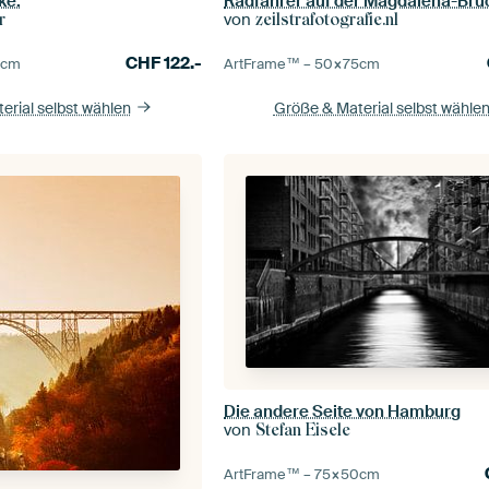
ke.
von
r
zeilstrafotografie.nl
CHF
122.-
0
cm
ArtFrame™ –
50×75
cm
erial selbst wählen
Größe & Material selbst wähle
Die andere Seite von Hamburg
von
Stefan Eisele
ArtFrame™ –
75×50
cm