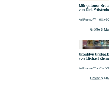
Müngstener Brück
von
Dirk Wüstenh
ArtFrame™ –
60×6
Größe & Mat
Brooklyn Bridge 
von
Michael Zhen
ArtFrame™ –
75×5
Größe & Mat