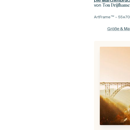
Die Märchenbrüc
von
Ton Drijfhame
ArtFrame™ –
55×7
Größe & Mat