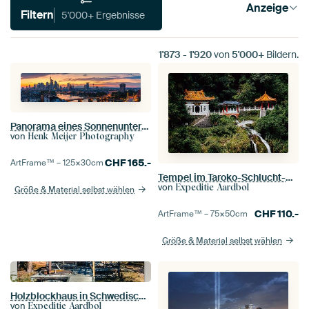
Anzeige
Filtern
5'000+ Ergebnisse
1'873
-
1'920
von
5'000+
Bildern.
Panorama eines Sonnenuntergangs in Frankfurt am Main
von
Henk Meijer Photography
CHF
165.-
ArtFrame™ –
125×30
cm
Tempel im Taroko-Schlucht-Nationalpark in Taiwan
von
Expeditie Aardbol
Größe & Material selbst wählen
CHF
110.-
ArtFrame™ –
75×50
cm
Größe & Material selbst wählen
Holzblockhaus in Schwedisch-Lappland
von
Expeditie Aardbol