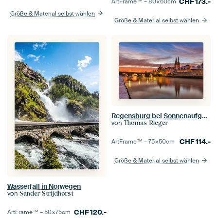
CHF
173.-
ArtFrame™ –
80×60
cm
Größe & Material selbst wählen
Größe & Material selbst wählen
Regensburg bei Sonnenaufgang
von
Thomas Rieger
CHF
114.-
ArtFrame™ –
75×50
cm
Größe & Material selbst wählen
Wasserfall in Norwegen
von
Sander Strijdhorst
CHF
120.-
ArtFrame™ –
50×75
cm