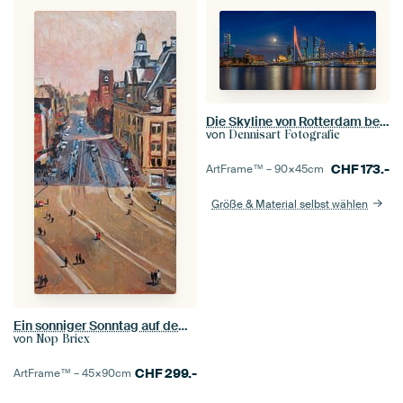
Die Skyline von Rotterdam bei Vollmond
von
Dennisart Fotografie
CHF
173.-
ArtFrame™ –
90×45
cm
Größe & Material selbst wählen
Ein sonniger Sonntag auf dem Damrak
von
Nop Briex
CHF
299.-
ArtFrame™ –
45×90
cm