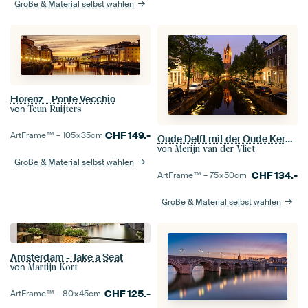
Größe & Material selbst wählen
Florenz - Ponte Vecchio
von
Teun Ruijters
CHF
149.-
ArtFrame™ –
105×35
cm
Oude Delft mit der Oude Kerk in Delft am Abend
von
Merijn van der Vliet
Größe & Material selbst wählen
CHF
134.-
ArtFrame™ –
75×50
cm
Größe & Material selbst wählen
Amsterdam - Take a Seat
von
Martijn Kort
CHF
125.-
ArtFrame™ –
80×45
cm