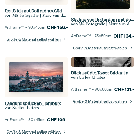
Der Blick auf Rotterdam Süd mit dem beleuchteten De Kuip
von
MS Fotografie | Marc van der Stelt
Skyline von Rotterdam mit dem beleuchteten Feijenoord-Stadion De Kuip während des klassischen Spiels
von
MS Fotografie | Marc van der Stelt
CHF
156.-
ArtFrame™ –
90×45
cm
CHF
134.-
ArtFrame™ –
75×50
cm
Größe & Material selbst wählen
Größe & Material selbst wählen
Blick auf die Tower Bridge in London, an einem dramatisch bewölkten Tag.
von
Carlos Charlez
CHF
131.-
ArtFrame™ –
80×60
cm
Größe & Material selbst wählen
Landungsbrücken Hamburg
von
Steffen Peters
CHF
109.-
ArtFrame™ –
80×45
cm
Größe & Material selbst wählen