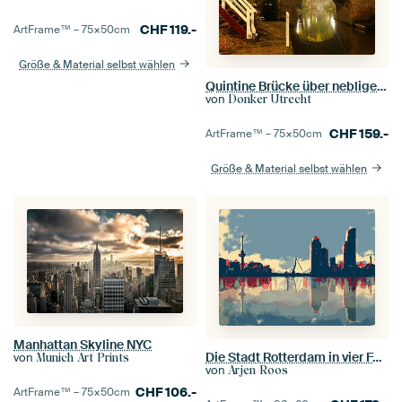
CHF
119.-
ArtFrame™ –
75×50
cm
Größe & Material selbst wählen
Quintine Brücke über nebligen Nieuwegracht Utrecht
von
Donker Utrecht
CHF
159.-
ArtFrame™ –
75×50
cm
Größe & Material selbst wählen
Manhattan Skyline NYC
Die Stadt Rotterdam in vier Farben
von
Munich Art Prints
von
Arjen Roos
CHF
106.-
ArtFrame™ –
75×50
cm