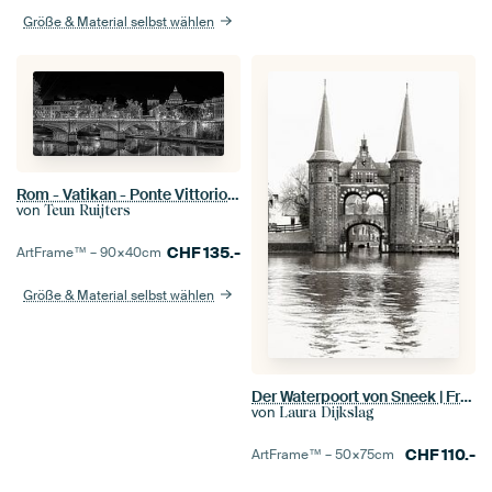
Größe & Material selbst wählen
Rom - Vatikan - Ponte Vittorio Emanuele II bei Nacht in Schwarz und Weiß
von
Teun Ruijters
CHF
135.-
ArtFrame™ –
90×40
cm
Größe & Material selbst wählen
Der Waterpoort von Sneek | Friesland | Schwarz und Weiß | Fototapete
von
Laura Dijkslag
CHF
110.-
ArtFrame™ –
50×75
cm