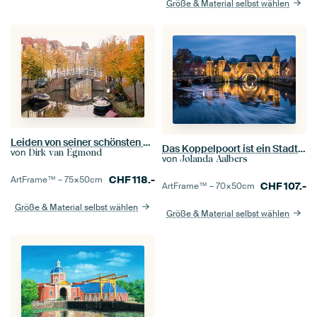
Größe & Material selbst wählen
Leiden von seiner schönsten Seite
Das Koppelpoort ist ein Stadttor in Amersfoort - Niederlande
von
Dirk van Egmond
von
Jolanda Aalbers
CHF
118.-
ArtFrame™ –
75×50
cm
CHF
107.-
ArtFrame™ –
70×50
cm
Größe & Material selbst wählen
Größe & Material selbst wählen