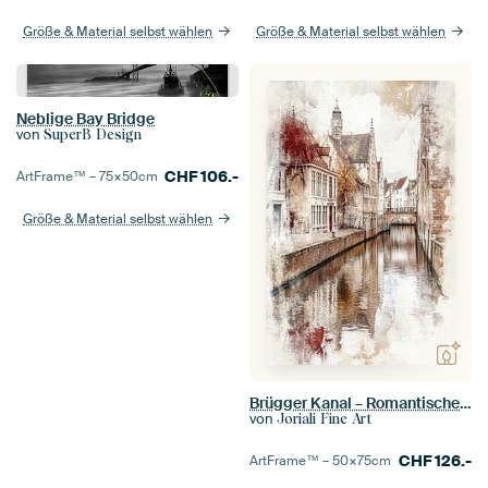
Größe & Material selbst wählen
Größe & Material selbst wählen
Neblige Bay Bridge
von
SuperB Design
CHF
106.-
ArtFrame™ –
75×50
cm
Größe & Material selbst wählen
Brügger Kanal – Romantisches Stadtbild
von
Joriali Fine Art
CHF
126.-
ArtFrame™ –
50×75
cm