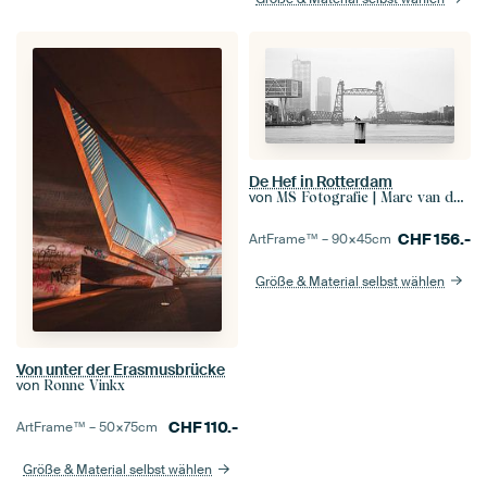
De Hef in Rotterdam
von
MS Fotografie | Marc van der Stelt
CHF
156.-
ArtFrame™ –
90×45
cm
Größe & Material selbst wählen
Von unter der Erasmusbrücke
von
Ronne Vinkx
CHF
110.-
ArtFrame™ –
50×75
cm
Größe & Material selbst wählen