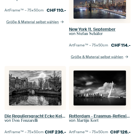
CHF
110.-
ArtFrame™ –
75×50
cm
Größe & Material selbst wählen
New York 11. September
von
Stefan Schäfer
CHF
114.-
ArtFrame™ –
75×50
cm
Größe & Material selbst wählen
Die Reguliersgracht Ecke Keizersgracht in Amsterdam.
Rotterdam - Erasmus-Reflexionen
von
von
Don Fonzarelli
Martijn Kort
CHF
236.-
CHF
126.-
ArtFrame™ –
75×50
cm
ArtFrame™ –
75×50
cm