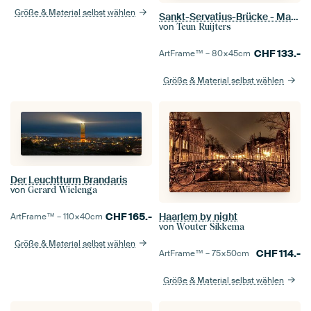
Größe & Material selbst wählen
Sankt-Servatius-Brücke - Maastricht in der blauen Stunde
von
Teun Ruijters
CHF
133.-
ArtFrame™ –
80×45
cm
Größe & Material selbst wählen
Der Leuchtturm Brandaris
von
Gerard Wielenga
CHF
165.-
Haarlem by night
ArtFrame™ –
110×40
cm
von
Wouter Sikkema
Größe & Material selbst wählen
CHF
114.-
ArtFrame™ –
75×50
cm
Größe & Material selbst wählen