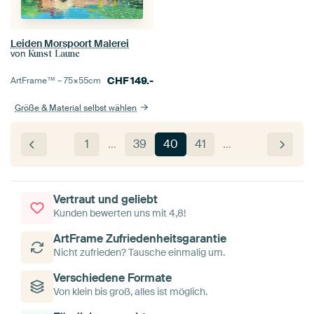
Leiden Morspoort Malerei
von
Kunst Laune
CHF
149.-
ArtFrame™ –
75×55
cm
Größe & Material selbst wählen
1
…
39
40
41
…
Vertraut und geliebt
Kunden bewerten uns mit 4,8!
ArtFrame Zufriedenheitsgarantie
Nicht zufrieden? Tausche einmalig um.
Verschiedene Formate
Von klein bis groß, alles ist möglich.