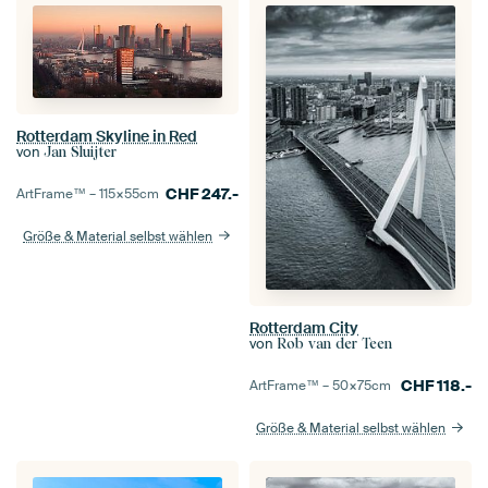
Rotterdam Skyline in Red
von
Jan Sluijter
CHF
247.-
ArtFrame™ –
115×55
cm
Größe & Material selbst wählen
Rotterdam City
von
Rob van der Teen
CHF
118.-
ArtFrame™ –
50×75
cm
Größe & Material selbst wählen