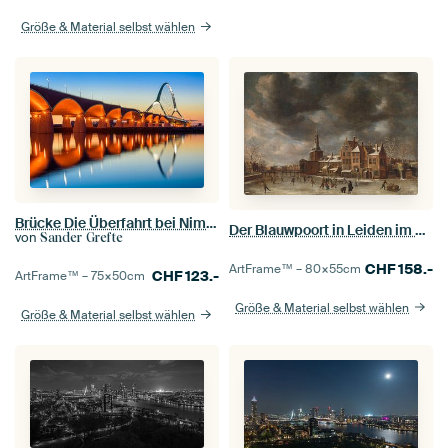
Größe & Material selbst wählen
Brücke Die Überfahrt bei Nimwegen
Der Blauwpoort in Leiden im Winter, Abraham Beerstraten (1635)
von
Sander Grefte
CHF
158.-
ArtFrame™ –
80×55
cm
CHF
123.-
ArtFrame™ –
75×50
cm
Größe & Material selbst wählen
Größe & Material selbst wählen