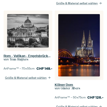
Größe & Material selbst wählen
Rom - Vatikan - Engelsbrücke - Castel Sant'Angelo in Schwarz-Weiß
von
Teun Ruijters
CHF
149.-
ArtFrame™ –
70×55
cm
Größe & Material selbst wählen
Kölner Dom
von
Günter Albers
CHF
126.-
ArtFrame™ –
50×75
cm
Größe & Material selbst wählen