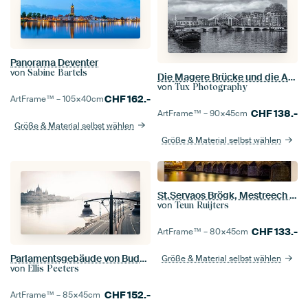
Panorama Deventer
von
Sabine Bartels
Die Magere Brücke und die Amstel in Amsterdam in schwarz-weiß
von
Tux Photography
CHF
162.-
ArtFrame™ –
105×40
cm
CHF
138.-
ArtFrame™ –
90×45
cm
Größe & Material selbst wählen
Größe & Material selbst wählen
St.Servaos Brögk, Mestreech - Sint Servaas Brücke, Maastricht - Blaue Stunde
von
Teun Ruijters
CHF
133.-
ArtFrame™ –
80×45
cm
Parlamentsgebäude von Budapest an der Donau
Größe & Material selbst wählen
von
Ellis Peeters
CHF
152.-
ArtFrame™ –
85×45
cm