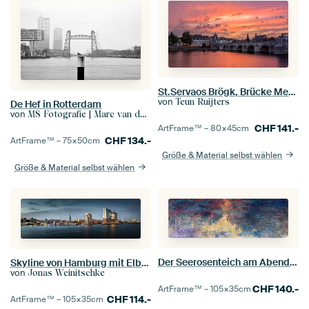
St.Servaos Brögk, Brücke Mestreech - Sint Servaas, Maastricht
von
Teun Ruijters
De Hef in Rotterdam
von
MS Fotografie | Marc van der Stelt
CHF
141.-
ArtFrame™ –
80×45
cm
CHF
134.-
ArtFrame™ –
75×50
cm
Größe & Material selbst wählen
Größe & Material selbst wählen
Der Seerosenteich am Abend, Claude Monet
Skyline von Hamburg mit Elbphilharmonie bei Dämmerung
von
Jonas Weinitschke
CHF
140.-
ArtFrame™ –
105×35
cm
CHF
114.-
ArtFrame™ –
105×35
cm