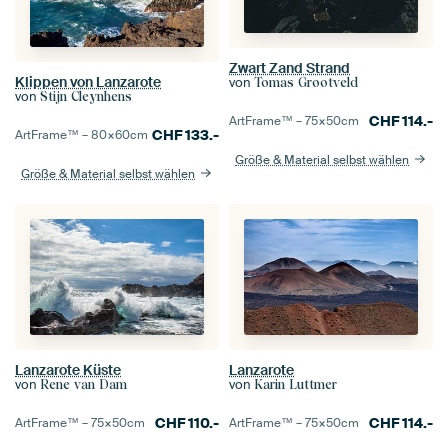
Zwart Zand Strand
Klippen von Lanzarote
von
Tomas Grootveld
von
Stijn Cleynhens
CHF
114.-
ArtFrame™ –
75×50
cm
CHF
133.-
ArtFrame™ –
80×60
cm
Größe & Material selbst wählen
Größe & Material selbst wählen
Lanzarote Küste
Lanzarote
von
von
Rene van Dam
Karin Luttmer
CHF
110.-
CHF
114.-
ArtFrame™ –
75×50
cm
ArtFrame™ –
75×50
cm