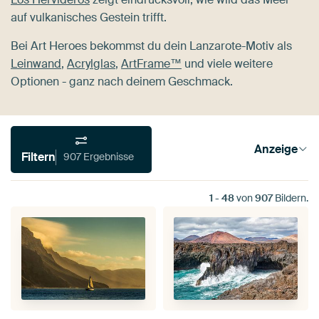
auf vulkanisches Gestein trifft.
Bei Art Heroes bekommst du dein Lanzarote-Motiv als
Leinwand
,
Acrylglas
,
ArtFrame™
und viele weitere
Optionen - ganz nach deinem Geschmack.
Anzeige
Filtern
907 Ergebnisse
1
-
48
von
907
Bildern.