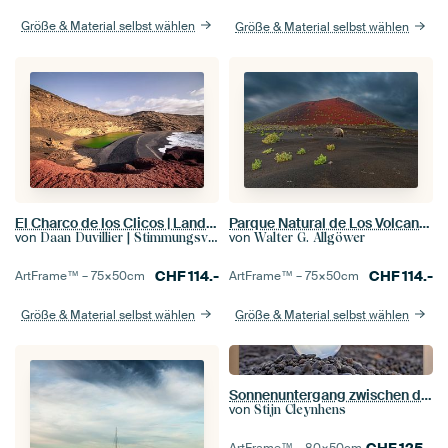
Größe & Material selbst wählen
Größe & Material selbst wählen
El Charco de los Clicos | Landschaft | Reisefotografie
Parque Natural de Los Volcanes
von
von
Daan Duvillier | Stimmungsvolle Stadt- und Landschaftsfotos
Walter G. Allgöwer
CHF
114.-
CHF
114.-
ArtFrame™ –
75×50
cm
ArtFrame™ –
75×50
cm
Größe & Material selbst wählen
Größe & Material selbst wählen
Sonnenuntergang zwischen den Vulkanen
von
Stijn Cleynhens
CHF
125.-
ArtFrame™ –
80×50
cm