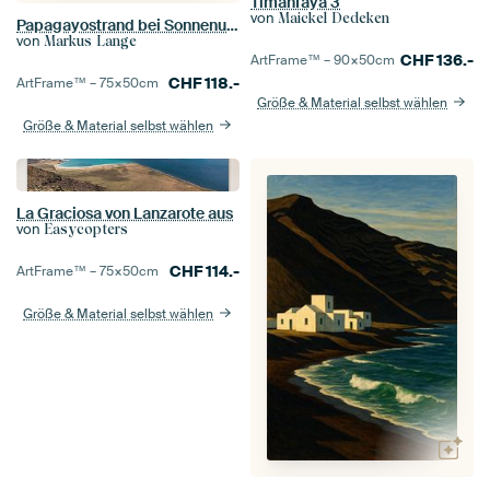
Timanfaya 3
von
Maickel Dedeken
Papagayostrand bei Sonnenuntergang, Lanzarote
von
Markus Lange
CHF
136.-
ArtFrame™ –
90×50
cm
CHF
118.-
ArtFrame™ –
75×50
cm
Größe & Material selbst wählen
Größe & Material selbst wählen
La Graciosa von Lanzarote aus
von
Easycopters
CHF
114.-
ArtFrame™ –
75×50
cm
Größe & Material selbst wählen