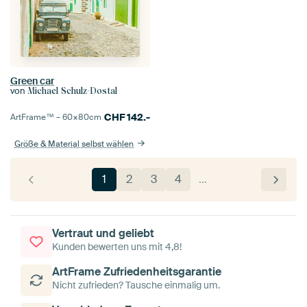
Green car
von
Michael Schulz-Dostal
CHF
142.-
ArtFrame™ –
60×80
cm
Größe & Material selbst wählen
1
2
3
4
…
Vertraut und geliebt
Kunden bewerten uns mit 4,8!
ArtFrame Zufriedenheitsgarantie
Nicht zufrieden? Tausche einmalig um.