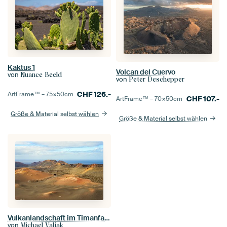
Kaktus 1
Volcan del Cuervo
von
Nuance Beeld
von
Peter Deschepper
CHF
126.-
ArtFrame™ –
75×50
cm
CHF
107.-
ArtFrame™ –
70×50
cm
Größe & Material selbst wählen
Größe & Material selbst wählen
Vulkanlandschaft im Timanfaya Nationalpark auf Lanzarote
von
Michael Valjak