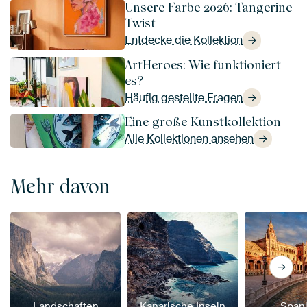
Unsere Farbe 2026: Tangerine
Twist
Entdecke die Kollektion
ArtHeroes: Wie funktioniert
es?
Häufig gestellte Fragen
Eine große Kunstkollektion
Alle Kollektionen ansehen
Mehr davon
Landschaften
Kanarische Inseln
Span