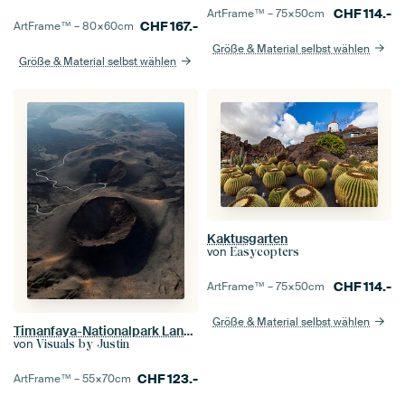
CHF
114.-
ArtFrame™ –
75×50
cm
CHF
167.-
ArtFrame™ –
80×60
cm
Größe & Material selbst wählen
Größe & Material selbst wählen
Kaktusgarten
von
Easycopters
CHF
114.-
ArtFrame™ –
75×50
cm
Größe & Material selbst wählen
Timanfaya-Nationalpark Lanzarote
von
Visuals by Justin
CHF
123.-
ArtFrame™ –
55×70
cm