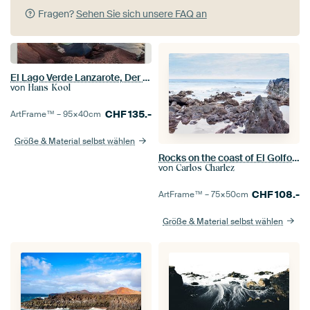
Fragen?
Sehen Sie sich unsere FAQ an
El Lago Verde Lanzarote, Der Grüne See!
von
Hans Kool
CHF
135.-
ArtFrame™ –
95×40
cm
Größe & Material selbst wählen
Rocks on the coast of El Golfo, Lanzarote island. Spain.
von
Carlos Charlez
CHF
108.-
ArtFrame™ –
75×50
cm
Größe & Material selbst wählen