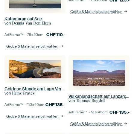
Größe & Material selbst wählen
Katamaran auf See
von
Dennis Van Den Elzen
CHF
110.-
ArtFrame™ –
75×50
cm
Größe & Material selbst wählen
Goldene Stunde am Lago Verde
von
Heinz Grates
Vulkanlandschaft auf Lanzarote
von
Thomas Bugdoll
CHF
135.-
ArtFrame™ –
110×40
cm
CHF
135.-
ArtFrame™ –
90×45
cm
Größe & Material selbst wählen
Größe & Material selbst wählen