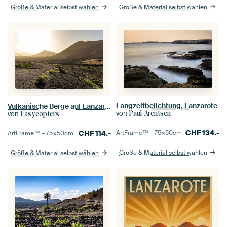
Größe & Material selbst wählen
Größe & Material selbst wählen
Langzeitbelichtung, Lanzarote
Vulkanische Berge auf Lanzarote
von
von
Paul Arentsen
Easycopters
CHF
134.-
CHF
114.-
ArtFrame™ –
75×50
cm
ArtFrame™ –
75×50
cm
Größe & Material selbst wählen
Größe & Material selbst wählen