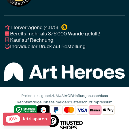
Leinwand für draußen
Individuelle Einrichtungsberatung
Awards und Preise
Poster
Geschäftskunden
Gerahmtes Poster
Interior Designer Programm
Hervorragend
(4.8/5)
Art Heroes App
Bereits mehr als
375'000
Wände gefüllt!
Kauf auf Rechnung
Individueller Druck auf Bestellung
Preise inkl. gesetzl. MwSt
AGB
Haftungsausschluss
Rechtswidrige Inhalte melden?
Datenschutz
Impressum
10%
Jetzt sparen