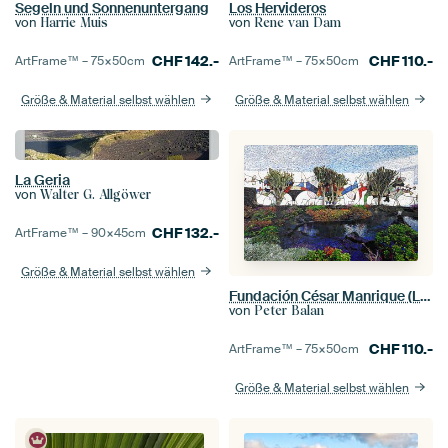
Segeln und Sonnenuntergang
Los Hervideros
von
von
Harrie Muis
Rene van Dam
CHF
142.-
CHF
110.-
ArtFrame™ –
75×50
cm
ArtFrame™ –
75×50
cm
Größe & Material selbst wählen
Größe & Material selbst wählen
La Geria
von
Walter G. Allgöwer
CHF
132.-
ArtFrame™ –
90×45
cm
Größe & Material selbst wählen
Fundación César Manrique (Lanzarote) | Van-Gogh-Stil
von
Peter Balan
CHF
110.-
ArtFrame™ –
75×50
cm
Größe & Material selbst wählen