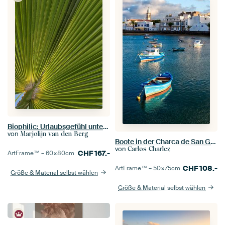
Biophilic: Urlaubsgefühl unter einem Palmblatt auf Lanzarote
von
Marjolijn van den Berg
Boote in der Charca de San Ginés, Arrecife, Insel Lanzarote
von
Carlos Charlez
CHF
167.-
ArtFrame™ –
60×80
cm
CHF
108.-
ArtFrame™ –
50×75
cm
Größe & Material selbst wählen
Größe & Material selbst wählen