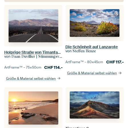
Die Schönheit auf Lanzarote
von
Steffen Henze
Holprige Straße von Timanfaya nach Yaiza | Landschaft | Reisefotografie
von
Daan Duvillier | Stimmungsvolle Stadt- und Landschaftsfotos
CHF
117.-
ArtFrame™ –
80×45
cm
CHF
114.-
ArtFrame™ –
75×50
cm
Größe & Material selbst wählen
Größe & Material selbst wählen