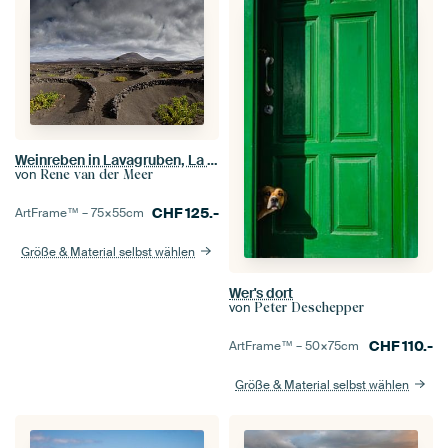
Weinreben in Lavagruben, La Geria, Lanzarote , Spanien
von
Rene van der Meer
CHF
125.-
ArtFrame™ –
75×55
cm
Größe & Material selbst wählen
Wer's dort
von
Peter Deschepper
CHF
110.-
ArtFrame™ –
50×75
cm
Größe & Material selbst wählen