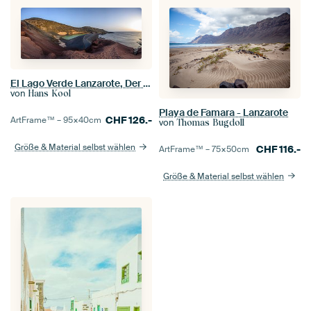
El Lago Verde Lanzarote, Der Grüne See !
von
Hans Kool
Playa de Famara - Lanzarote
CHF
126.-
ArtFrame™ –
95×40
cm
von
Thomas Bugdoll
Größe & Material selbst wählen
CHF
116.-
ArtFrame™ –
75×50
cm
Größe & Material selbst wählen