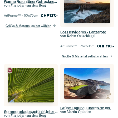
Warme Brauntöne: Getrocknete Blütenblätter
von
Marjolijn van den Berg
CHF
137.-
ArtFrame™ –
50×75
cm
Größe & Material selbst wählen
Los Hervideros - Lanzarote
von
Robin Oelschlegel
CHF
110.-
ArtFrame™ –
75×50
cm
Größe & Material selbst wählen
Grüne Lagune, Charco de los Clicos, Lanzarote
Sommerurlaubsgefühl: Unter Palmenblättern auf Lanzarote
von
Martin Opladen
von
Marjolijn van den Berg