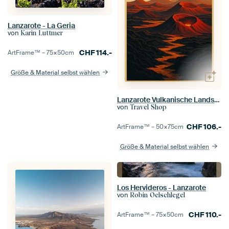
Lanzarote - La Geria
von
Karin Luttmer
CHF
114.-
ArtFrame™ –
75×50
cm
Größe & Material selbst wählen
Lanzarote Vulkanische Landschaft Art Deco Poster
von
Travel Shop
CHF
106.-
ArtFrame™ –
50×75
cm
Größe & Material selbst wählen
Los Hervideros - Lanzarote
von
Robin Oelschlegel
CHF
110.-
ArtFrame™ –
75×50
cm