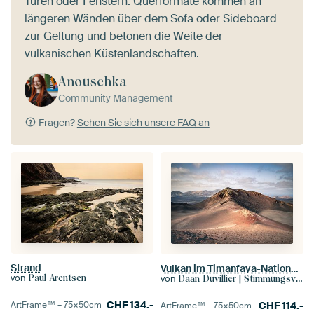
Türen oder Fenstern. Querformate kommen an
längeren Wänden über dem Sofa oder Sideboard
zur Geltung und betonen die Weite der
vulkanischen Küstenlandschaften.
Anouschka
Community Management
Fragen?
Sehen Sie sich unsere FAQ an
Strand
Vulkan im Timanfaya-Nationalpark Lanzarote | Landschaft | Reisefotografie
von
von
Paul Arentsen
Daan Duvillier | Stimmungsvolle Stadt- und Landschaftsfotos
CHF
134.-
CHF
114.-
ArtFrame™ –
75×50
cm
ArtFrame™ –
75×50
cm