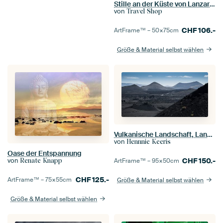
Stille an der Küste von Lanzarote - Hopper-inspirierte Meeresszenen
von
Travel Shop
CHF
106.-
ArtFrame™ –
50×75
cm
Größe & Material selbst wählen
Vulkanische Landschaft, Lanzarote.
von
Hennnie Keeris
Oase der Entspannung
CHF
150.-
von
ArtFrame™ –
95×50
cm
Renate Knapp
CHF
125.-
ArtFrame™ –
75×55
cm
Größe & Material selbst wählen
Größe & Material selbst wählen