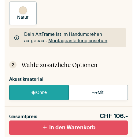
Natur
Dein ArtFrame ist im Handumdrehen
aufgebaut.
Montageanleitung ansehen
.
Dein ArtFrame ist im Handumdrehen
aufgebaut.
Montageanleitung ansehen
.
Wähle zusätzliche Optionen
2
Akustikmaterial
Ohne
Mit
CHF
106.-
Gesamtpreis
In den Warenkorb