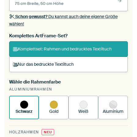
75 cm Breite, 50 cm Höhe
Schon gewusst?
Du kannst auch deine eigene Größe
wählen!
Komplettes ArtFrame-Set?
Komplettset: Rahmen und bedrucktes Textiltuch
Nur das bedruckte Textiltuch
Wähle die Rahmenfarbe
Du spannst einen wechselbaren Textiltuch in
ALUMINIUMRAHMEN
deinen vorhandenen ArtFrame™.
So
funktioniert es.
Schwarz
Gold
Weiß
Aluminium
HOLZRAHMEN
NEU