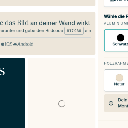
Wähle die
Du s
e das Bild
an deiner Wand wirkt
ALUMINIUM
vorh
herunter und gebe den Bildcode
ein
817
986
iOS
Android
Schwar
HOLZRAHM
s
Natur
Dein
Mont
Dein
Mont