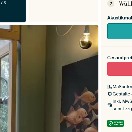
Wähl
 / 5
2
Akustikmat
Gesamtprei
Maßanfer
Gestalte
Inkl. MwS
sonst zzg