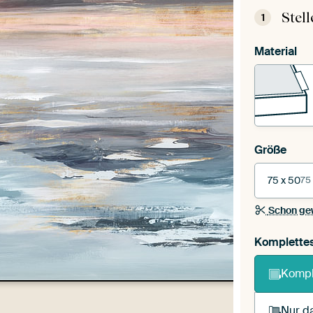
Stel
1
Material
Größe
75 x 50
75
Schon ge
Komplette
Kompl
Nur da