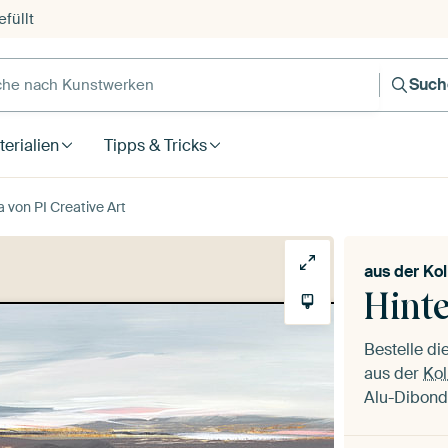
füllt
e nach Kunstwerken
Such
erialien
Tipps & Tricks
 von PI Creative Art
aus der
Kol
Hint
Bestelle d
aus der
Kol
Alu-Dibond,