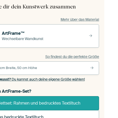
le dir dein Kunstwerk zusammen
Mehr über das Material
ArtFrame™
Wechselbare Wandkunst
So findest du die perfekte Größe
 cm Breite, 50 cm Höhe
wusst?
Du kannst auch deine eigene Größe wählen!
s ArtFrame-Set?
ettset: Rahmen und bedrucktes Textiltuch
s bedruckte Textiltuch