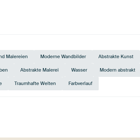
nd Malereien
Moderne Wandbilder
Abstrakte Kunst
rben
Abstrakte Malerei
Wasser
Modern abstrakt
e
Traumhafte Welten
Farbverlauf
Beige
Türkis
Mauve