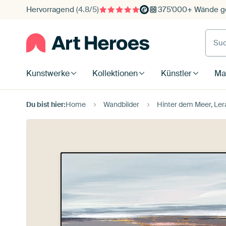
Hervorragend
(4.8/5)
375'000+ Wände ge
Such
Kunstwerke
Kollektionen
Künstler
Mat
Du bist hier:
Home
Wandbilder
Hinter dem Meer, Lera