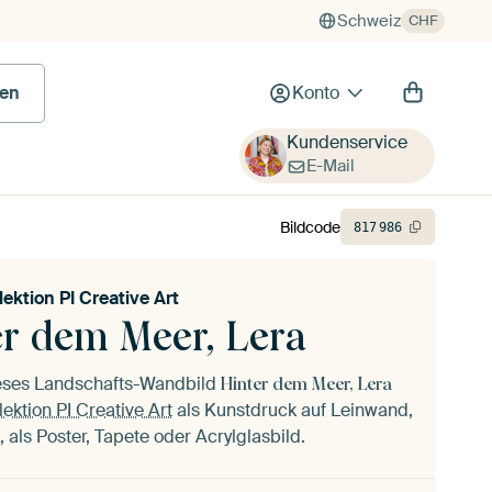
Schweiz
CHF
en
Konto
Kundenservice
E-Mail
Bildcode
817
986
lektion PI Creative Art
er dem Meer, Lera
ieses Landschafts-Wandbild
Hinter dem Meer, Lera
lektion PI Creative Art
als Kunstdruck auf Leinwand,
 als Poster, Tapete oder Acrylglasbild.