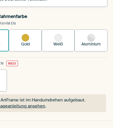
 Rahmenfarbe
pannst einen wechselbaren Textiltuch in deinen
RAHMEN
andenen ArtFrame™.
So funktioniert es.
z
Gold
Weiß
Aluminium
EN
NEU
 ArtFrame ist im Handumdrehen aufgebaut.
ageanleitung ansehen
.
 ArtFrame ist im Handumdrehen aufgebaut.
ageanleitung ansehen
.