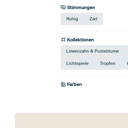
Stimmungen
Ruhig
Zart
Kollektionen
Löwenzahn & Pusteblume
Lichtspiele
Tropfen
Farben
Taupe
Teal
Bei