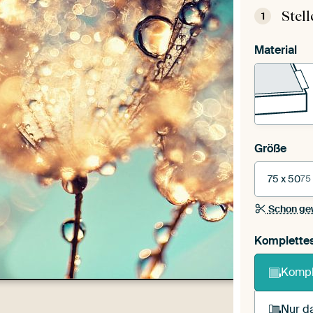
Stel
1
Material
Größe
75 x 50
75
Schon ge
Komplette
Kompl
Nur da