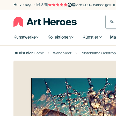
Hervorragend
(4.8/5)
375'000+ Wände gefüllt
Kunstwerke
Kollektionen
Künstler
Mat
Du bist hier:
Home
Wandbilder
Pusteblume Goldtropf