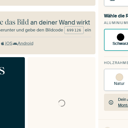
Wähle die
Du sp
e das Bild
an deiner Wand wirkt
ALUMINIUM
vorh
herunter und gebe den Bildcode
ein
699
126
iOS
Android
Schwar
HOLZRAHM
s
Natur
Dein 
Mont
Dein 
Mont