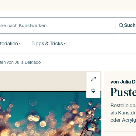
Such
erialien
Tipps & Tricks
en von Julia Delgado
von
Julia 
Pust
Bestelle d
als Kunstdr
oder Acrylg