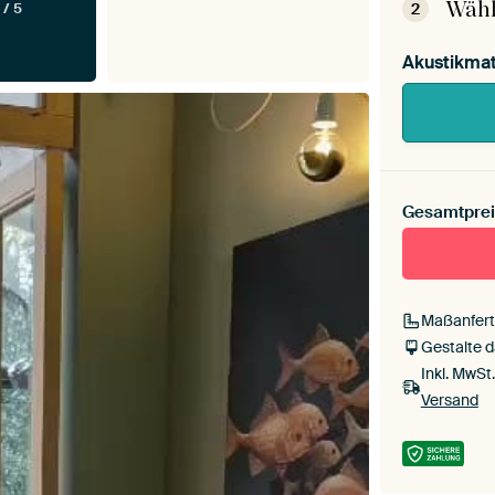
Wähl
2
 / 5
Akustikmat
Gesamtprei
Maßanfert
Gestalte 
Inkl. MwSt
Versand