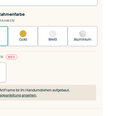
 Rahmenfarbe
annst einen wechselbaren Textiltuch in deinen
RAHMEN
andenen ArtFrame™.
So funktioniert es.
z
Gold
Weiß
Aluminium
EN
NEU
ArtFrame ist im Handumdrehen aufgebaut.
ageanleitung ansehen
.
ArtFrame ist im Handumdrehen aufgebaut.
ageanleitung ansehen
.