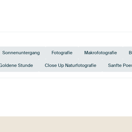
Sonnenuntergang
Fotografie
Makrofotografie
B
Goldene Stunde
Close Up Naturfotografie
Sanfte Poe
ge
Bronze
Early Dew
Salbeigrün
Mauve
B