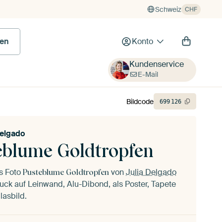
Schweiz
CHF
en
Konto
Kundenservice
E-Mail
Bildcode
699
126
Delgado
eblume Goldtropfen
as Foto
von
Julia Delgado
Pusteblume Goldtropfen
uck auf Leinwand, Alu-Dibond, als Poster, Tapete
lasbild.