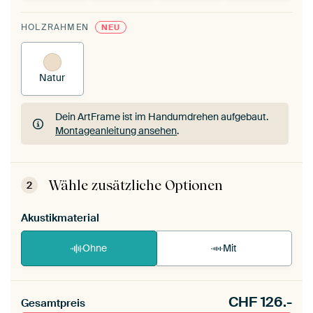
HOLZRAHMEN
NEU
Natur
Dein ArtFrame ist im Handumdrehen aufgebaut.
Montageanleitung ansehen
.
Dein ArtFrame ist im Handumdrehen aufgebaut.
Montageanleitung ansehen
.
Wähle zusätzliche Optionen
2
Akustikmaterial
Ohne
Mit
CHF
126.-
Gesamtpreis