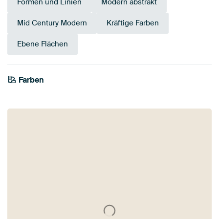
Formen und Linien
Modern abstrakt
Mid Century Modern
Kräftige Farben
Ebene Flächen
Tangerine
Farben
Terrakotta
Bronze
Beige
Orange
Braun
Gelb
Gold
Smaragdgrün
Twist