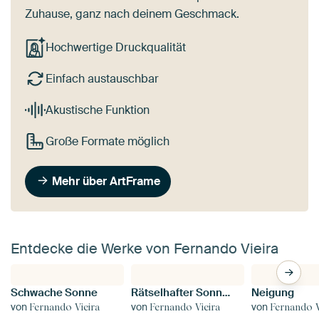
Zuhause, ganz nach deinem Geschmack.
Hochwertige Druckqualität
Einfach austauschbar
Akustische Funktion
Große Formate möglich
Mehr über ArtFrame
Entdecke die Werke von Fernando Vieira
Schwache Sonne
Rätselhafter Sonnenuntergang 02
Neigung
von
von
von
Fernando Vieira
Fernando Vieira
Fernando V