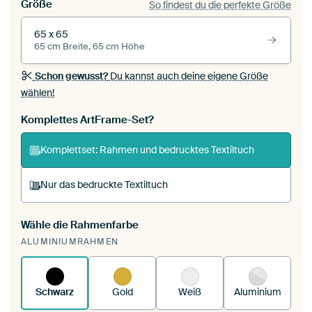
Größe
So findest du die perfekte Größe
65 x 65
65 cm Breite, 65 cm Höhe
Schon gewusst?
Du kannst auch deine eigene Größe
wählen!
Komplettes ArtFrame-Set?
Komplettset: Rahmen und bedrucktes Textiltuch
Nur das bedruckte Textiltuch
Wähle die Rahmenfarbe
Du spannst einen wechselbaren Textiltuch in
ALUMINIUMRAHMEN
deinen vorhandenen ArtFrame™.
So funktioniert
es.
Schwarz
Gold
Weiß
Aluminium