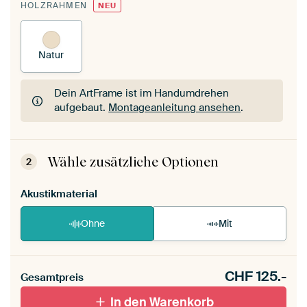
HOLZRAHMEN
NEU
Natur
Dein ArtFrame ist im Handumdrehen
aufgebaut.
Montageanleitung ansehen
.
Dein ArtFrame ist im Handumdrehen
aufgebaut.
Montageanleitung ansehen
.
Wähle zusätzliche Optionen
2
Akustikmaterial
Ohne
Mit
CHF
125.-
Gesamtpreis
In den Warenkorb