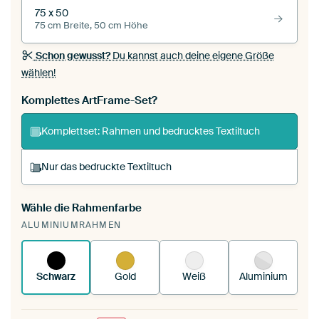
75 x 50
75 cm Breite, 50 cm Höhe
Schon gewusst?
Du kannst auch deine eigene Größe
wählen!
Komplettes ArtFrame-Set?
Komplettset: Rahmen und bedrucktes Textiltuch
Nur das bedruckte Textiltuch
Wähle die Rahmenfarbe
Du spannst einen wechselbaren Textiltuch in
ALUMINIUMRAHMEN
deinen vorhandenen ArtFrame™.
So
funktioniert es.
Schwarz
Gold
Weiß
Aluminium