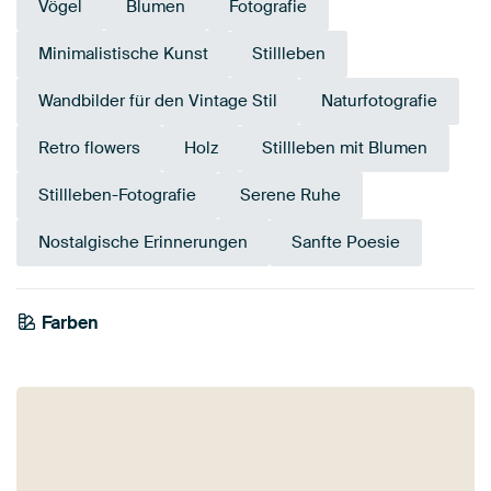
Vögel
Blumen
Fotografie
Minimalistische Kunst
Stillleben
Wandbilder für den Vintage Stil
Naturfotografie
Retro flowers
Holz
Stillleben mit Blumen
Stillleben-Fotografie
Serene Ruhe
Nostalgische Erinnerungen
Sanfte Poesie
Farben
Braun
Beige
Taupe
Rosa
Aubergine
Bronze
Anthrazit
Mauve