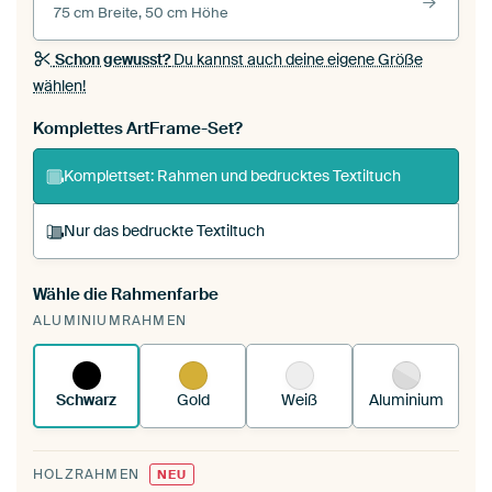
75 cm Breite, 50 cm Höhe
Schon gewusst?
Du kannst auch deine eigene Größe
wählen!
Komplettes ArtFrame-Set?
Komplettset: Rahmen und bedrucktes Textiltuch
Nur das bedruckte Textiltuch
Wähle die Rahmenfarbe
Du spannst einen wechselbaren Textiltuch in
ALUMINIUMRAHMEN
deinen vorhandenen ArtFrame™.
So
funktioniert es.
Schwarz
Gold
Weiß
Aluminium
HOLZRAHMEN
NEU