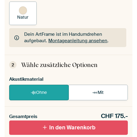
Natur
Dein ArtFrame ist im Handumdrehen
aufgebaut.
Montageanleitung ansehen
.
Dein ArtFrame ist im Handumdrehen
aufgebaut.
Montageanleitung ansehen
.
Wähle zusätzliche Optionen
2
Akustikmaterial
Ohne
Mit
CHF
175.-
Gesamtpreis
In den Warenkorb