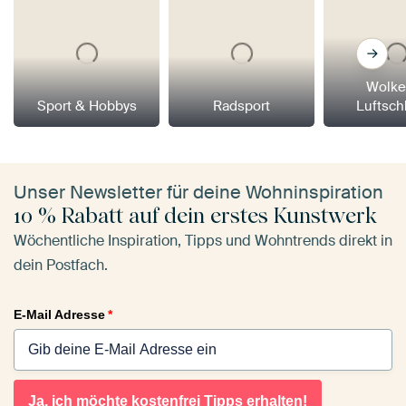
Wolke
Sport & Hobbys
Radsport
Luftsch
Unser Newsletter für deine Wohninspiration
10 % Rabatt auf dein erstes Kunstwerk
Wöchentliche Inspiration, Tipps und Wohntrends direkt in
dein Postfach.
E-Mail Adresse
*
Ja, ich möchte kostenfrei Tipps erhalten!