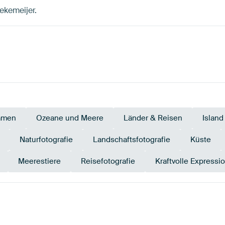
oekemeijer.
amen
Ozeane und Meere
Länder & Reisen
Island
Naturfotografie
Landschaftsfotografie
Küste
Meerestiere
Reisefotografie
Kraftvolle Expressi
Beige
Salbeigrün
Early Dew