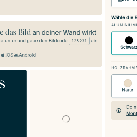
Wähle die
Du s
ALUMINIUM
vorh
e das Bild
an deiner Wand wirkt
herunter und gebe den Bildcode
ein
125
231
Schwar
iOS
Android
HOLZRAHM
s
Natur
Dein
Mont
Dein
Mont