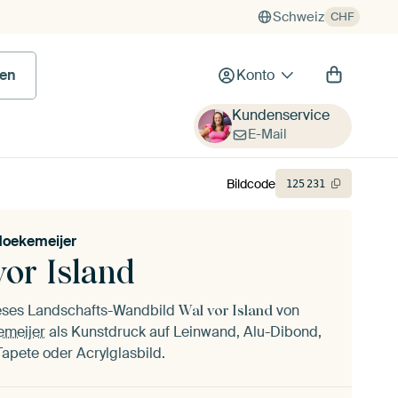
Schweiz
CHF
en
Konto
Kundenservice
E-Mail
Bildcode
125
231
oekemeijer
vor Island
ieses Landschafts-Wandbild
von
Wal vor Island
emeijer
als Kunstdruck auf Leinwand, Alu-Dibond,
 Tapete oder Acrylglasbild.