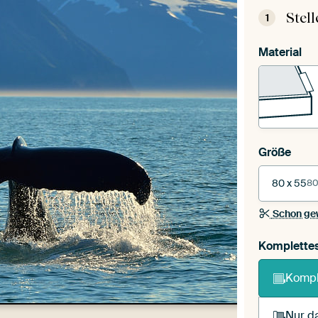
Stel
1
Material
Größe
80 x 55
80
Schon ge
Komplette
Kompl
Nur da