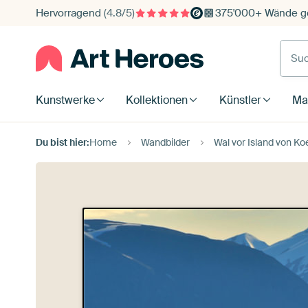
Hervorragend
(4.8/5)
375'000+ Wände ge
Such
Kunstwerke
Kollektionen
Künstler
Mat
Du bist hier:
Home
Wandbilder
Wal vor Island von K