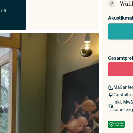
Wähl
2
 / 5
Akustikmat
Gesamtprei
Maßanfer
Gestalte
Inkl. MwS
sonst zzg