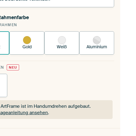
 Rahmenfarbe
pannst einen wechselbaren Textiltuch in deinen
RAHMEN
andenen ArtFrame™.
So funktioniert es.
z
Gold
Weiß
Aluminium
EN
NEU
 ArtFrame ist im Handumdrehen aufgebaut.
ageanleitung ansehen
.
 ArtFrame ist im Handumdrehen aufgebaut.
ageanleitung ansehen
.