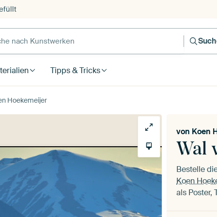
füllt
e nach Kunstwerken
Such
erialien
Tipps & Tricks
oen Hoekemeijer
von
Koen H
Wal 
Bestelle d
Koen Hoek
als Poster,