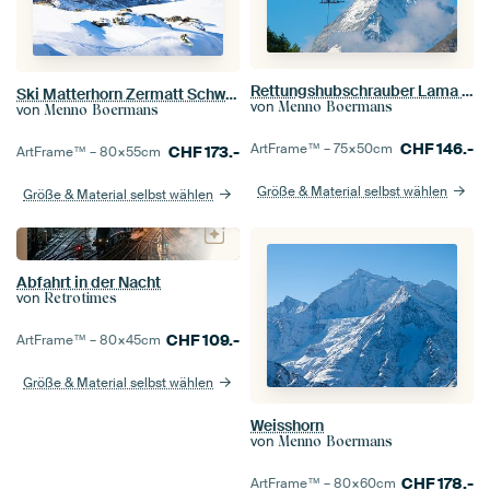
Rettungshubschrauber Lama und Matterhorn
Ski Matterhorn Zermatt Schweiz
von
Menno Boermans
von
Menno Boermans
CHF
146.-
ArtFrame™ –
75×50
cm
CHF
173.-
ArtFrame™ –
80×55
cm
Größe & Material selbst wählen
Größe & Material selbst wählen
Abfahrt in der Nacht
von
Retrotimes
CHF
109.-
ArtFrame™ –
80×45
cm
Größe & Material selbst wählen
Weisshorn
von
Menno Boermans
CHF
178.-
ArtFrame™ –
80×60
cm