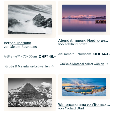
Abendstimmung Nordnorwegen
Berner Oberland
von
Adelheid Smitt
von
Menno Boermans
CHF
149.-
ArtFrame™ –
75×45
cm
CHF
146.-
ArtFrame™ –
75×50
cm
Größe & Material selbst wählen
Größe & Material selbst wählen
Winterpanorama von Tromso, Norwegen
von
Michael Abid