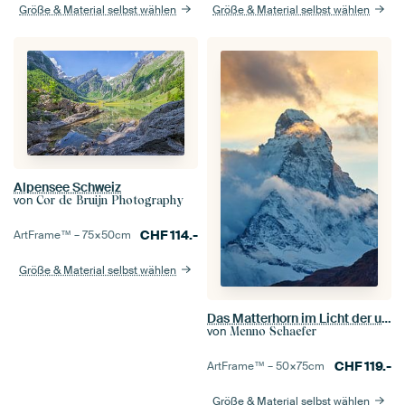
Größe & Material selbst wählen
Größe & Material selbst wählen
Alpensee Schweiz
von
Cor de Bruijn Photography
CHF
114.-
ArtFrame™ –
75×50
cm
Größe & Material selbst wählen
Das Matterhorn im Licht der untergehenden Sonne
von
Menno Schaefer
CHF
119.-
ArtFrame™ –
50×75
cm
Größe & Material selbst wählen