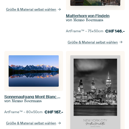
Größe & Material selbst wählen
Matterhorn von Findeln
von
Menno Boermans
CHF
146.-
ArtFrame™ –
75×50
cm
Größe & Material selbst wählen
Sonnenaufgang Mont Blanc Massiv
von
Menno Boermans
CHF
167.-
ArtFrame™ –
80×50
cm
Größe & Material selbst wählen