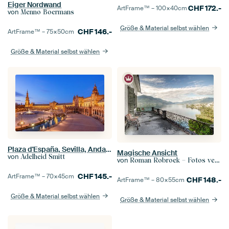
Eiger Nordwand
CHF
172.-
ArtFrame™ –
100×40
cm
von
Menno Boermans
Größe & Material selbst wählen
CHF
146.-
ArtFrame™ –
75×50
cm
Größe & Material selbst wählen
Plaza d'España, Sevilla, Andalusien, Spanien
Magische Ansicht
von
Adelheid Smitt
von
Roman Robroek – Fotos verlassener Gebäude
CHF
145.-
ArtFrame™ –
70×45
cm
CHF
148.-
ArtFrame™ –
80×55
cm
Größe & Material selbst wählen
Größe & Material selbst wählen