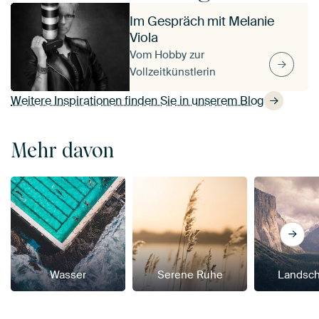
Im Gespräch mit Melanie
Viola
Vom Hobby zur
Vollzeitkünstlerin
Weitere Inspirationen finden Sie in unserem Blog
Mehr davon
Wasser
Serene Ruhe
Landsch