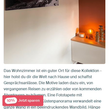
Das Wohnzimmer ist ein guter Ort für diese Kollektion -
hier holst du dir die Welt nach Hause und schaffst
Gesprächsanlässe. Die Motive laden dazu ein, von
vergangenen Reisen zu erzählen oder von kommenden
Abenteuern zu träumen. Eine Fototapete mit
10%
Jetzt sparen
Berglandschaft oder Küstenpanorama verwandelt eine
ganze Wand in ein beeindruckendes Wandbild. Hänge