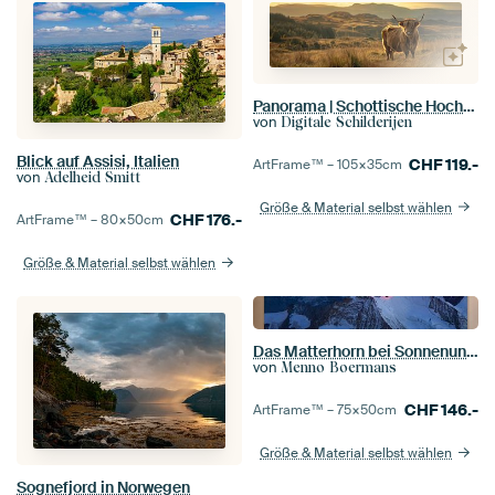
Panorama | Schottische Hochlandbewohner in einer weiten Landschaft
von
Digitale Schilderijen
Blick auf Assisi, Italien
CHF
119.-
ArtFrame™ –
105×35
cm
von
Adelheid Smitt
Größe & Material selbst wählen
CHF
176.-
ArtFrame™ –
80×50
cm
Größe & Material selbst wählen
Das Matterhorn bei Sonnenuntergang
von
Menno Boermans
CHF
146.-
ArtFrame™ –
75×50
cm
Größe & Material selbst wählen
Sognefjord in Norwegen