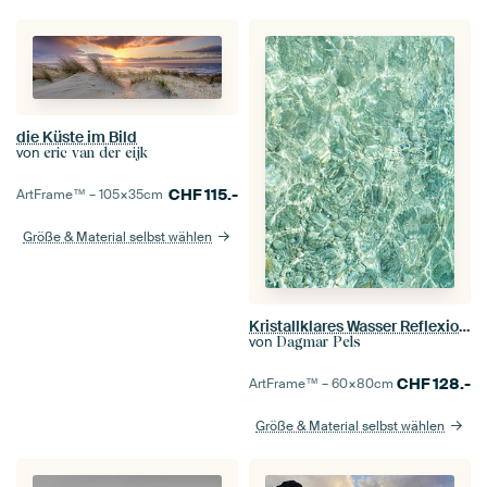
die Küste im Bild
von
eric van der eijk
CHF
115.-
ArtFrame™ –
105×35
cm
Größe & Material selbst wählen
Kristallklares Wasser Reflexion - Türkis Ozean Fotografie Kunstdruck
von
Dagmar Pels
CHF
128.-
ArtFrame™ –
60×80
cm
Größe & Material selbst wählen