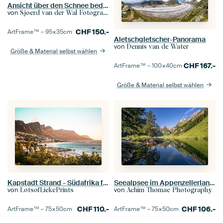
Ansicht über den Schnee bedeckte Berge in den Tiroler Alpen in Österreich
von
Sjoerd van der Wal Fotografie
CHF
150.-
ArtFrame™ –
95×35
cm
Aletschgletscher-Panorama
von
Dennis van de Water
Größe & Material selbst wählen
CHF
167.-
ArtFrame™ –
100×40
cm
Größe & Material selbst wählen
Kapstadt Strand - Südafrika farbenfroher Sonnenaufgang Fotodruck - Reisefotografie
Seealpsee im Appenzellerland in der Schweiz
von
von
LotsofLiekePrints
Achim Thomae Photography
CHF
110.-
CHF
106.-
ArtFrame™ –
75×50
cm
ArtFrame™ –
75×50
cm