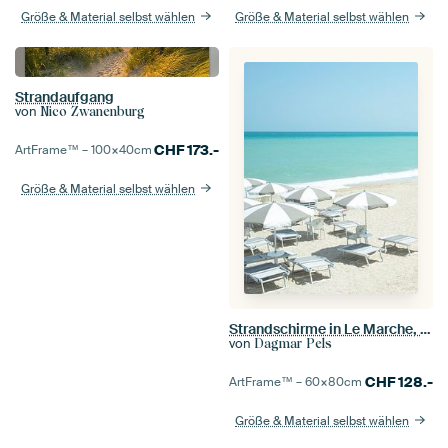
Größe & Material selbst wählen
Größe & Material selbst wählen
Strandaufgang
von
Nico Zwanenburg
CHF
173.-
ArtFrame™ –
100×40
cm
Größe & Material selbst wählen
Strandschirme in Le Marche, Italien - Reisefotografie
von
Dagmar Pels
CHF
128.-
ArtFrame™ –
60×80
cm
Größe & Material selbst wählen