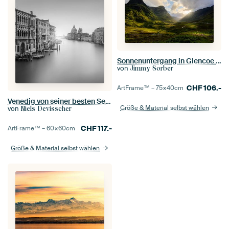
Sonnenuntergang in Glencoe (Schottland)
von
Jimmy Sorber
CHF
106.-
ArtFrame™ –
75×40
cm
Venedig von seiner besten Seite
Größe & Material selbst wählen
von
Niels Devisscher
CHF
117.-
ArtFrame™ –
60×60
cm
Größe & Material selbst wählen