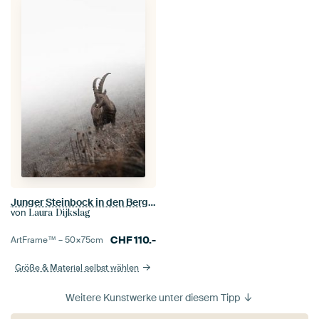
Junger Steinbock in den Bergen | Wildlife Fotografie | Schweiz
von
Laura Dijkslag
CHF
110.-
ArtFrame™ –
50×75
cm
Größe & Material selbst wählen
Weitere Kunstwerke unter diesem Tipp