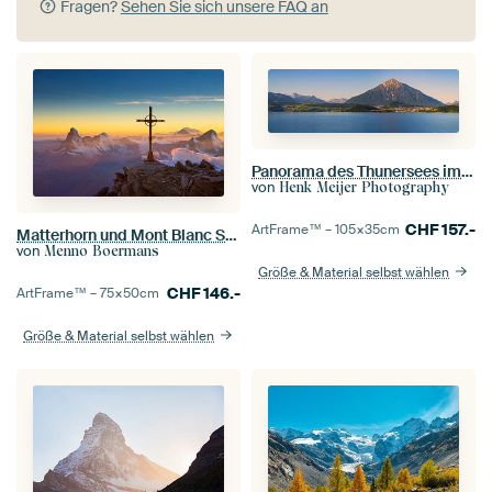
Fragen?
Sehen Sie sich unsere FAQ an
Panorama des Thunersees im Berner Oberland
von
Henk Meijer Photography
CHF
157.-
ArtFrame™ –
105×35
cm
Matterhorn und Mont Blanc Sonnenuntergang
von
Menno Boermans
Größe & Material selbst wählen
CHF
146.-
ArtFrame™ –
75×50
cm
Größe & Material selbst wählen