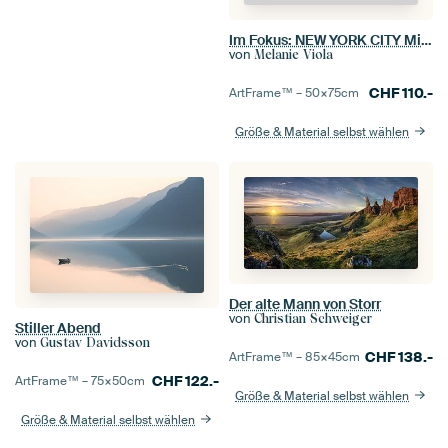
Im Fokus: NEW YORK CITY Midtown Manhattan Skyline mit Little Island
von
Melanie Viola
CHF
110.-
ArtFrame™ –
50×75
cm
Größe & Material selbst wählen
Der alte Mann von Storr
von
Christian Schweiger
Stiller Abend
von
Gustav Davidsson
CHF
138.-
ArtFrame™ –
85×45
cm
CHF
122.-
ArtFrame™ –
75×50
cm
Größe & Material selbst wählen
Größe & Material selbst wählen