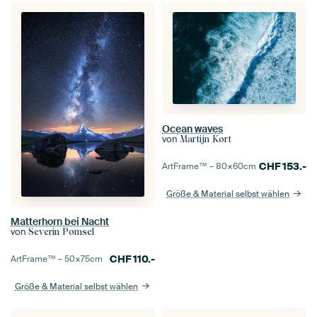
Ocean waves
von
Martijn Kort
CHF
153.-
ArtFrame™ –
80×60
cm
Größe & Material selbst wählen
Matterhorn bei Nacht
von
Severin Pomsel
CHF
110.-
ArtFrame™ –
50×75
cm
Größe & Material selbst wählen