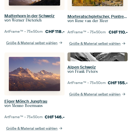
Matterhorn in der Schweiz
Morteratschgletscher, Pontresina, Graubünden, Engadin, Schweiz,
von
Werner Dieterich
von
Rene van der Meer
CHF
118.-
ArtFrame™ –
75×50
cm
CHF
110.-
ArtFrame™ –
75×50
cm
Größe & Material selbst wählen
Größe & Material selbst wählen
Alpen Schweiz
von
Frank Peters
CHF
155.-
ArtFrame™ –
75×50
cm
Größe & Material selbst wählen
Eiger Mönch Jungfrau
von
Menno Boermans
CHF
146.-
ArtFrame™ –
75×50
cm
Größe & Material selbst wählen