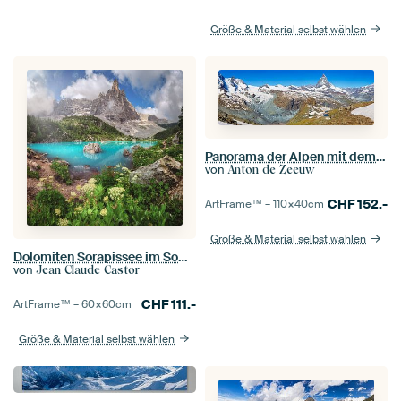
Größe & Material selbst wählen
Panorama der Alpen mit dem Matterhorn
von
Anton de Zeeuw
CHF
152.-
ArtFrame™ –
110×40
cm
Größe & Material selbst wählen
Dolomiten Sorapissee im Sommer
von
Jean Claude Castor
CHF
111.-
ArtFrame™ –
60×60
cm
Größe & Material selbst wählen