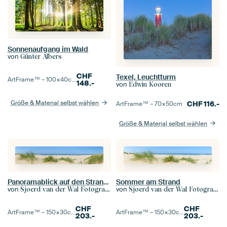
Sonnenaufgang im Wald
von
Günter Albers
CHF
Texel, Leuchtturm
ArtFrame™ –
100×40
cm
148.-
von
Edwin Kooren
Größe & Material selbst wählen
CHF
116.-
ArtFrame™ –
70×50
cm
Größe & Material selbst wählen
Panoramablick auf den Strand im Sommer an der Nordsee
Sommer am Strand
von
von
Sjoerd van der Wal Fotografie
Sjoerd van der Wal Fotografie
CHF
CHF
ArtFrame™ –
150×30
cm
ArtFrame™ –
150×30
cm
203.-
203.-