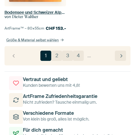
Bodensee und Schweizer Alpen im Herbst
von
Dieter Walther
CHF
153.-
ArtFrame™ –
80×55
cm
Größe & Material selbst wählen
1
2
3
4
…
Vertraut und geliebt
Kunden bewerten uns mit 4,8!
ArtFrame Zufriedenheitsgarantie
Nicht zufrieden? Tausche einmalig um.
Verschiedene Formate
Von klein bis groß, alles ist möglich.
Für dich gemacht