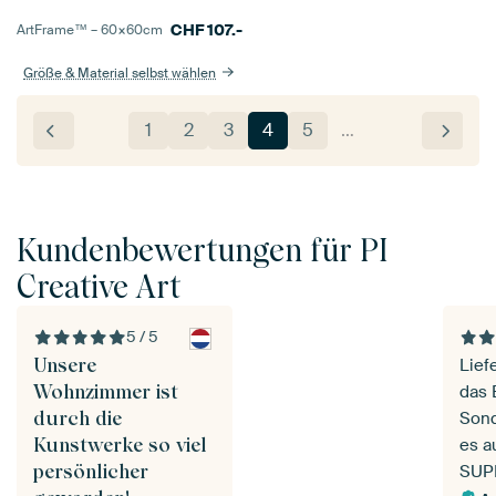
CHF
107.-
ArtFrame™ –
60×60
cm
Größe & Material selbst wählen
1
2
3
4
5
…
Kundenbewertungen für PI
Creative Art
5 / 5
Unsere
Lief
Wohnzimmer ist
das 
durch die
Sond
Kunstwerke so viel
es ausgewä
persönlicher
SUP