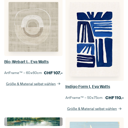
Bio-Webart I., Eva Watts
CHF
107.-
ArtFrame™ –
60×60
cm
Größe & Material selbst wählen
Indigo Form I, Eva Watts
CHF
110.-
ArtFrame™ –
50×75
cm
Größe & Material selbst wählen