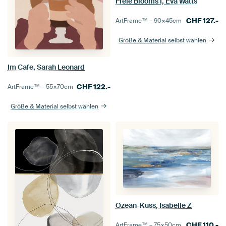
Freie Blooms I, Eva Watts
CHF
127.-
ArtFrame™ –
90×45
cm
Größe & Material selbst wählen
Im Cafe, Sarah Leonard
CHF
122.-
ArtFrame™ –
55×70
cm
Größe & Material selbst wählen
Ozean-Kuss, Isabelle Z
CHF
110.-
ArtFrame™ –
75×50
cm