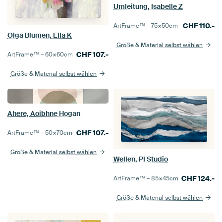
Umleitung, Isabelle Z
CHF
110.-
ArtFrame™ –
75×50
cm
Olga Blumen, Ella K
Größe & Material selbst wählen
CHF
107.-
ArtFrame™ –
60×60
cm
Größe & Material selbst wählen
Ahere, Aoibhne Hogan
CHF
107.-
ArtFrame™ –
50×70
cm
Größe & Material selbst wählen
Wellen, PI Studio
CHF
124.-
ArtFrame™ –
85×45
cm
Größe & Material selbst wählen