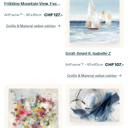
Frühling Mountain View, Eva Watts
CHF
127.-
ArtFrame™ –
90×45
cm
Größe & Material selbst wählen
Groß-Segel II, Isabelle Z
CHF
107.-
ArtFrame™ –
60×60
cm
Größe & Material selbst wählen