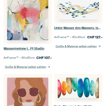
Unter Wasser des Wassers, Isabelle Z
CHF
127.-
ArtFrame™ –
90×45
cm
Größe & Material selbst wählen
Wassermelone I., PI Studio
CHF
107.-
ArtFrame™ –
60×60
cm
Größe & Material selbst wählen