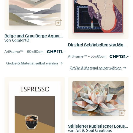
Beige und Grau Berge Aquarell Naturmalerei
von
ComfortQ
Die drei Schönheiten von Mnasidika, George Barbier
CHF
111.-
ArtFrame™ –
60×60
cm
CHF
131.-
ArtFrame™ –
55×65
cm
Größe & Material selbst wählen
Größe & Material selbst wählen
Stilisierter kubistischer Lotus in warmen Farbtönen
von
Art & Soul Creations