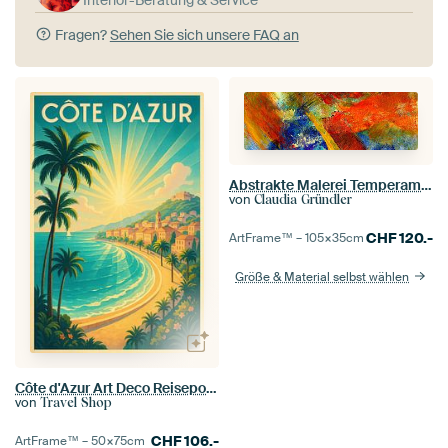
Fragen?
Sehen Sie sich unsere FAQ an
Abstrakte Malerei Temperamentvoll 11
von
Claudia Gründler
CHF
120.-
ArtFrame™ –
105×35
cm
Größe & Material selbst wählen
Côte d'Azur Art Deco Reiseposter - Französische Riviera Eleganz
von
Travel Shop
CHF
106.-
ArtFrame™ –
50×75
cm