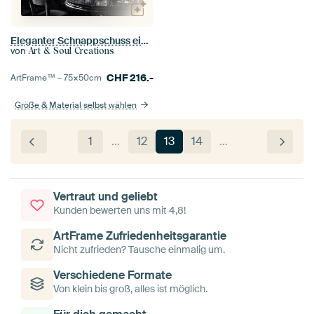
Eleganter Schnappschuss einer Cocktailbar in Schwarz-Weiß
von
Art & Soul Creations
CHF
216.-
ArtFrame™ –
75×50
cm
Größe & Material selbst wählen
1
…
12
13
14
…
Vertraut und geliebt
Kunden bewerten uns mit 4,8!
ArtFrame Zufriedenheitsgarantie
Nicht zufrieden? Tausche einmalig um.
Verschiedene Formate
Von klein bis groß, alles ist möglich.