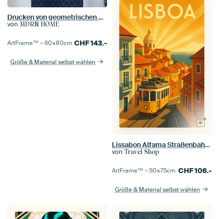
Drucken von geometrischen Mustern
von
MDRN HOME
CHF
143.-
ArtFrame™ –
60×80
cm
Größe & Material selbst wählen
Lissabon Alfama Straßenbahn Reise Wandkunst
von
Travel Shop
CHF
106.-
ArtFrame™ –
50×75
cm
Größe & Material selbst wählen