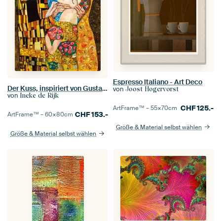
Espresso Italiano - Art Deco
Der Kuss, inspiriert von Gustav Klimt (1)
von
Joost Hogervorst
von
Ineke de Rijk
CHF
125.-
ArtFrame™ –
55×70
cm
CHF
153.-
ArtFrame™ –
60×80
cm
Größe & Material selbst wählen
Größe & Material selbst wählen