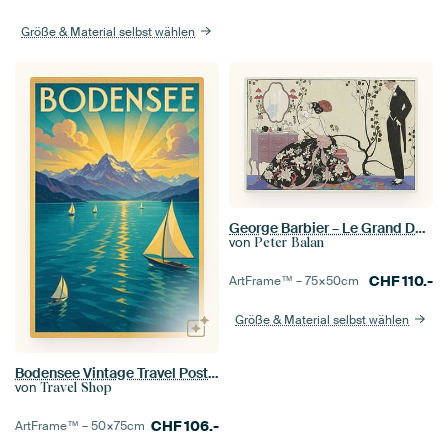
Größe & Material selbst wählen
George Barbier – Le Grand Decolletage (1921)
von
Peter Balan
CHF
110.-
ArtFrame™ –
75×50
cm
Größe & Material selbst wählen
Bodensee Vintage Travel Poster - Alpen-See-Landschaft
von
Travel Shop
CHF
106.-
ArtFrame™ –
50×75
cm