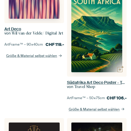
Art Deco
von
Wil van der Velde/ Digital Art
CHF
119.-
ArtFrame™ –
90×40
cm
Größe & Material selbst wählen
Südafrika Art Deco Poster - Tafelberg und Küstenweinberge
von
Travel Shop
CHF
106.-
ArtFrame™ –
50×75
cm
Größe & Material selbst wählen