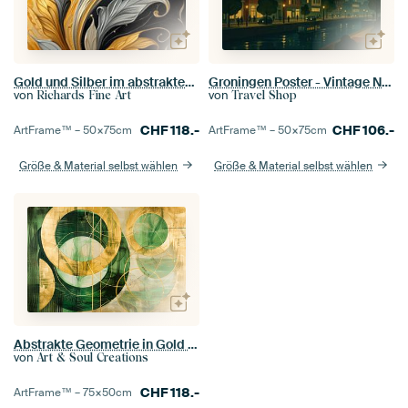
Gold und Silber im abstrakten Jugendstil
Groningen Poster - Vintage Niederlande Wandkunst
von
von
Richards Fine Art
Travel Shop
CHF
118.-
CHF
106.-
ArtFrame™ –
50×75
cm
ArtFrame™ –
50×75
cm
Größe & Material selbst wählen
Größe & Material selbst wählen
Abstrakte Geometrie in Gold und Grün
von
Art & Soul Creations
CHF
118.-
ArtFrame™ –
75×50
cm