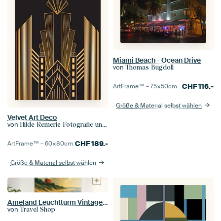
Miami Beach - Ocean Drive
von
Thomas Bugdoll
CHF
116.-
ArtFrame™ –
75×50
cm
Größe & Material selbst wählen
Velvet Art Deco
von
Hilde Remerie Fotografie und digitale Kunst
CHF
189.-
ArtFrame™ –
60×80
cm
Größe & Material selbst wählen
Ameland Leuchtturm Vintage Travel Poster
von
Travel Shop