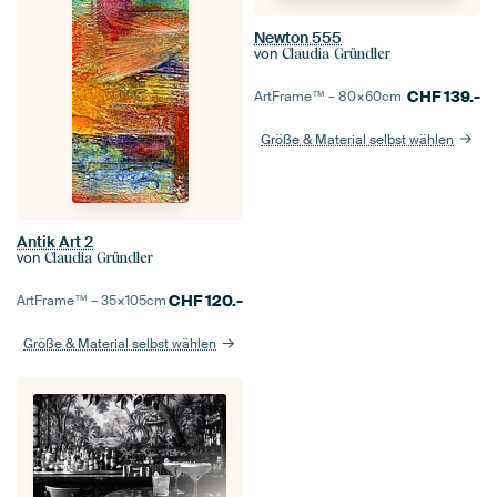
Newton 555
von
Claudia Gründler
CHF
139.-
ArtFrame™ –
80×60
cm
Größe & Material selbst wählen
Antik Art 2
von
Claudia Gründler
CHF
120.-
ArtFrame™ –
35×105
cm
Größe & Material selbst wählen