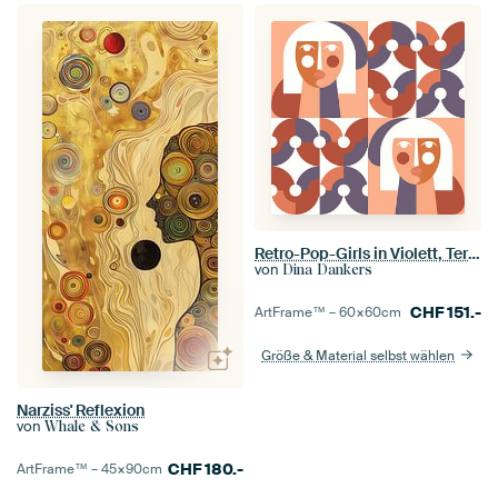
Retro-Pop-Girls in Violett, Terra und Pfirsich. Moderne Geometrien
von
Dina Dankers
CHF
151.-
ArtFrame™ –
60×60
cm
Größe & Material selbst wählen
Narziss' Reflexion
von
Whale & Sons
CHF
180.-
ArtFrame™ –
45×90
cm