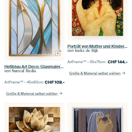
Porträt von Mutter und Kindern, inspiriert von Gustav Klimt.
von
Ineke de Rijk
CHF
144.-
ArtFrame™ –
55×75
cm
Hellblau Art Deco: Glasmalerei mit Gold
von
Surreal Media
Größe & Material selbst wählen
CHF
109.-
ArtFrame™ –
45×80
cm
Größe & Material selbst wählen