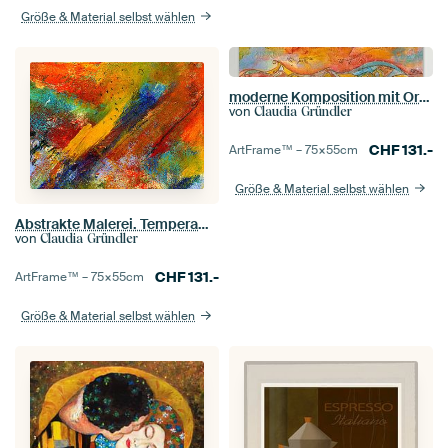
Größe & Material selbst wählen
moderne Komposition mit Ornamenten
von
Claudia Gründler
CHF
131.-
ArtFrame™ –
75×55
cm
Größe & Material selbst wählen
Abstrakte Malerei. Temperamentvoll in Rot
von
Claudia Gründler
CHF
131.-
ArtFrame™ –
75×55
cm
Größe & Material selbst wählen