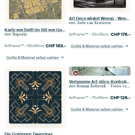
Art Deco winkel Weesp - Weesp in Beeld
von
Joris van Kesteren
Karte von Delft im Stil von Gustav Klimt
von
CHF
176.-
Maporia
ArtFrame™ –
50×55
cm
CHF
163.-
ArtFrame™ –
60×80
cm
Größe & Material selbst wählen
Größe & Material selbst wählen
Verlassene Art-déco-Kontrollraum.
von
Roman Robroek – Fotos verlassener Gebäude
CHF
126.-
ArtFrame™ –
75×50
cm
Größe & Material selbst wählen
Die Goldenen Zwanziger