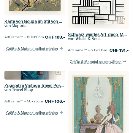
Karte von Gouda im Stil von Gustav Klimt
von
Maporia
Schwarz-weißes Art-déco-Muster #II
CHF
163.-
ArtFrame™ –
80×60
cm
von
Whale & Sons
Größe & Material selbst wählen
CHF
131.-
ArtFrame™ –
60×60
cm
Größe & Material selbst wählen
Zugspitze Vintage Travel Poster - Art Deco Alpen Wanddruck
von
Travel Shop
CHF
106.-
ArtFrame™ –
50×75
cm
Größe & Material selbst wählen