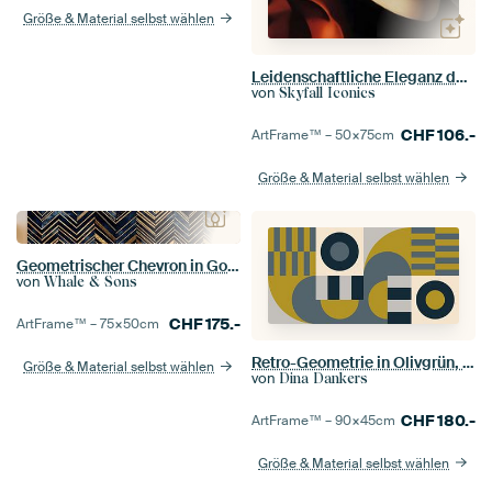
Größe & Material selbst wählen
Leidenschaftliche Eleganz der 1920er
von
Skyfall Iconics
CHF
106.-
ArtFrame™ –
50×75
cm
Größe & Material selbst wählen
Geometrischer Chevron in Gold
von
Whale & Sons
CHF
175.-
ArtFrame™ –
75×50
cm
Retro-Geometrie in Olivgrün, Grau, Weiß und Schwarz
Größe & Material selbst wählen
von
Dina Dankers
CHF
180.-
ArtFrame™ –
90×45
cm
Größe & Material selbst wählen