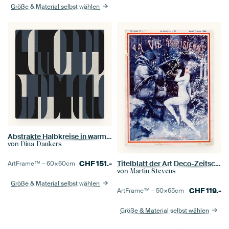
Größe & Material selbst wählen
Abstrakte Halbkreise in warmem Blaugrau, Schwarz und Off-White. Moderne geometrische Illustration.
von
Dina Dankers
CHF
151.-
Titelblatt der Art Deco-Zeitschrift La Vie Parisienne, 7. Januar 1922
ArtFrame™ –
60×60
cm
von
Martin Stevens
Größe & Material selbst wählen
CHF
119.-
ArtFrame™ –
50×65
cm
Größe & Material selbst wählen