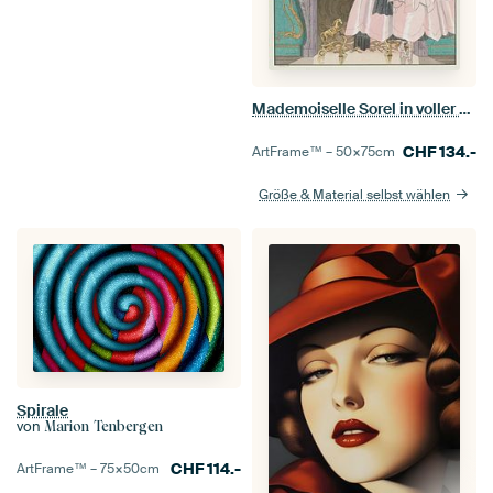
Mademoiselle Sorel in voller Montur, George Barbier
CHF
134.-
ArtFrame™ –
50×75
cm
Größe & Material selbst wählen
Spirale
von
Marion Tenbergen
CHF
114.-
ArtFrame™ –
75×50
cm