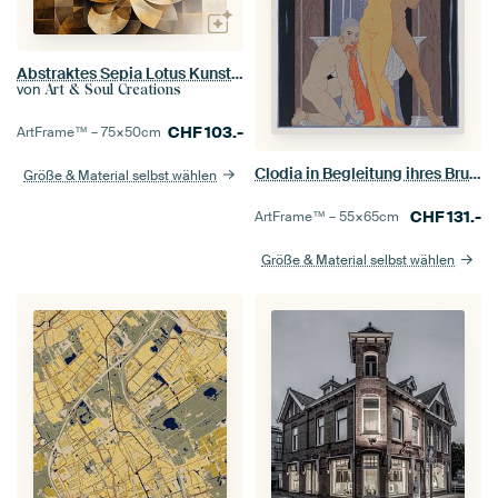
Abstraktes Sepia Lotus Kunstwerk
von
Art & Soul Creations
CHF
103.-
ArtFrame™ –
75×50
cm
Clodia in Begleitung ihres Bruders, George Barbier
Größe & Material selbst wählen
CHF
131.-
ArtFrame™ –
55×65
cm
Größe & Material selbst wählen