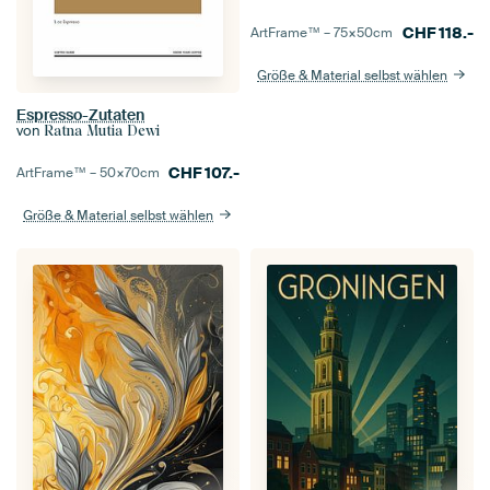
CHF
118.-
ArtFrame™ –
75×50
cm
Größe & Material selbst wählen
Espresso-Zutaten
von
Ratna Mutia Dewi
CHF
107.-
ArtFrame™ –
50×70
cm
Größe & Material selbst wählen