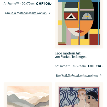
CHF
106.-
ArtFrame™ –
50×75
cm
Größe & Material selbst wählen
Face modern Art
von
Marion Tenbergen
CHF
114.-
ArtFrame™ –
50×75
cm
Größe & Material selbst wählen