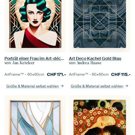
Porträt einer Frau im Art-déco-Stil
Art Deco Kachel Gold Blau
von
von
Jan Keteleer
Andrea Haase
CHF
171.-
CHF
115.-
ArtFrame™ –
60×60
cm
ArtFrame™ –
60×60
cm
Größe & Material selbst wählen
Größe & Material selbst wählen