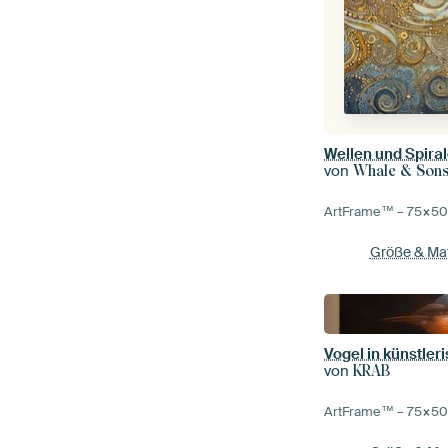
Wellen und Spiral
von
Whale & Son
ArtFrame™ –
75×5
Größe & Mat
Vogel in künstle
von
KRAB
ArtFrame™ –
75×5