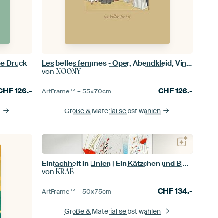
de Druck
Les belles femmes - Oper, Abendkleid, Vintage Art Deco Mode Druck
von
NOONY
CHF
126.-
CHF
126.-
ArtFrame™ –
55×70
cm
n
Größe & Material selbst wählen
Einfachheit in Linien | Ein Kätzchen und Blumen in Harmonie
von
KRAB
CHF
134.-
ArtFrame™ –
50×75
cm
Größe & Material selbst wählen