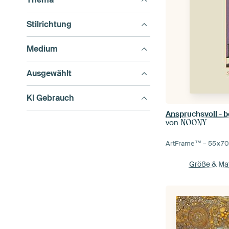
Stilrichtung
Medium
Ausgewählt
KI Gebrauch
Anspruchsvoll - b
von
NOONY
ArtFrame™ –
55×7
Größe & Mat