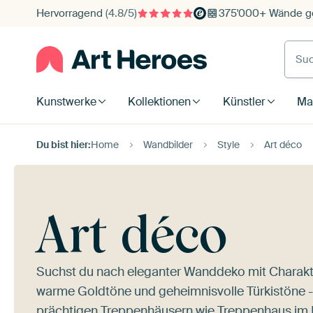
Hervorragend
(4.8/5)
375'000+ Wände ge
Such
Kunstwerke
Kollektionen
Künstler
Mat
Du bist hier:
Home
Wandbilder
Style
Art déco
Art déco
Suchst du nach eleganter Wanddeko mit Charakte
warme Goldtöne und geheimnisvolle Türkistöne - ei
prächtigen Treppenhäusern wie
Treppenhaus im 