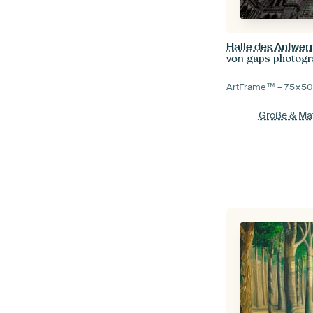
von
gaps photogr
ArtFrame™ –
75×5
Größe & Mat