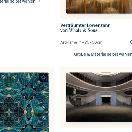
erial selbst wählen
Verträumter Löwenzahn
von
Whale & Sons
ArtFrame™ –
75×50
cm
Größe & Material selbst wähle