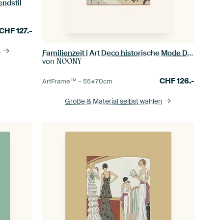
ndstil
CHF
127.-
n
Familienzeit | Art Deco historische Mode Druck | Vintage Mode
von
NOONY
CHF
126.-
ArtFrame™ –
55×70
cm
Größe & Material selbst wählen