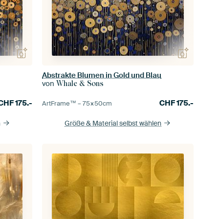
Abstrakte Blumen in Gold und Blau
von
Whale & Sons
CHF
175.-
CHF
175.-
ArtFrame™ –
75×50
cm
n
Größe & Material selbst wählen