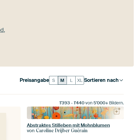
nd
,
Preisangabe
Sortieren nach
S
M
L
XL
1'393
-
1'440
von
5'000+
Bildern.
Abstraktes Stilleben mit Mohnblumen
von
Caroline Drijber Guérain