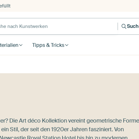
füllt
e nach Kunstwerken
Such
erialien
Tipps & Tricks
r? Die Art déco Kollektion vereint geometrische Forme
n Stil, der seit den 1920er Jahren fasziniert. Von
Newcastle Royal Station Hotel
bis hin zu modernen