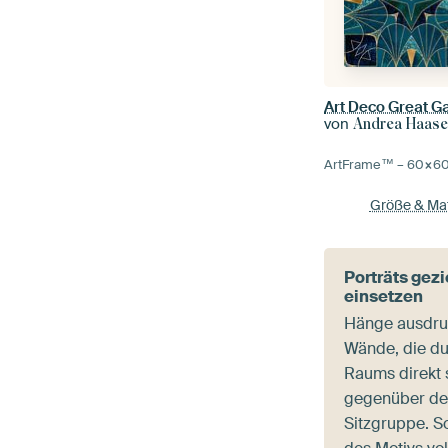
Art Deco Great G
von
Andrea Haas
ArtFrame™ –
60×6
Größe & Mat
Porträts gezi
einsetzen
Hänge ausdruc
Wände, die du
Raums direkt 
gegenüber der
Sitzgruppe. S