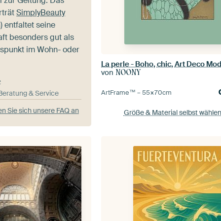
l zur Geltung. Das
rträt
SimplyBeauty
)
entfaltet seine
ft besonders gut als
uspunkt im Wohn- oder
La perle - Boho, chic, Art Deco Mo
von
NOONY
e
ArtFrame™ –
55×70
cm
-Beratung & Service
n Sie sich unsere FAQ an
Größe & Material selbst wähle