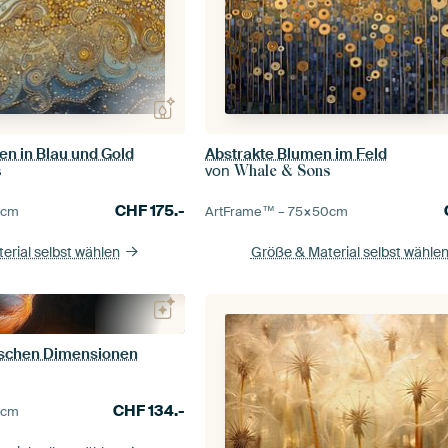
en in Blau und Gold
Abstrakte Blumen im Feld
von
s
Whale & Sons
CHF
175.-
0
cm
ArtFrame™ –
75×50
cm
erial selbst wählen
Größe & Material selbst wähle
rischen Dimensionen
CHF
134.-
0
cm