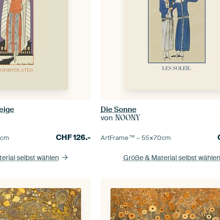
eige
Die Sonne
von
NOONY
CHF
126.-
0
cm
ArtFrame™ –
55×70
cm
erial selbst wählen
Größe & Material selbst wähle