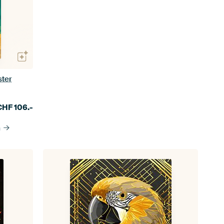
ster
CHF
106.-
n