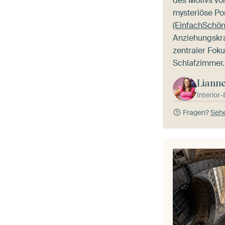
des Motivs vol
mysteriöse Po
(EinfachSchön
Anziehungskra
zentraler Fok
Schlafzimmer.
Liann
Interior
Fragen?
Sehe