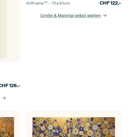
CHF
122.-
ArtFrame™ –
75×50
cm
Größe & Material selbst wählen
CHF
126.-
n