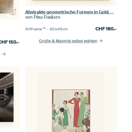
Abstrakte geometrische Formen in Gold. Retro-Geometrie Nr. 5
von
Dina Dankers
CHF
180.-
ArtFrame™ –
90×45
cm
Größe & Material selbst wählen
CHF
150.-
n