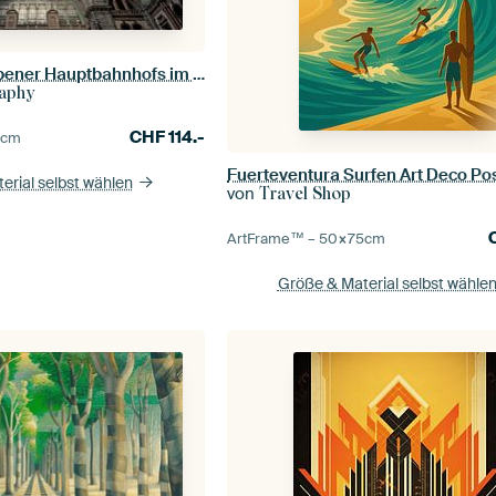
Halle des Antwerpener Hauptbahnhofs im Art-Deco-Stil
aphy
CHF
114.-
0
cm
Fuerteventura Surfen Art Deco Po
erial selbst wählen
von
Travel Shop
ArtFrame™ –
50×75
cm
Größe & Material selbst wähle