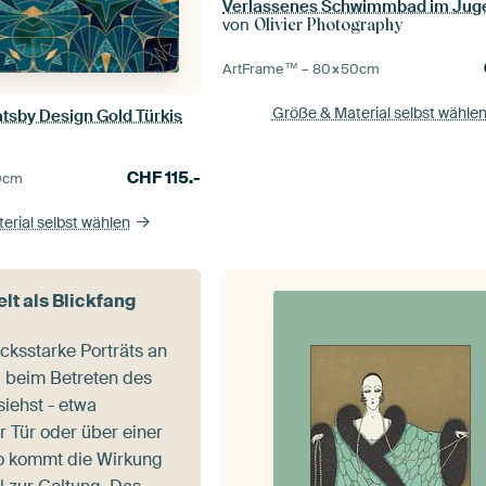
Verlassenes Schwimmbad im Juge
von
Olivier Photography
ArtFrame™ –
80×50
cm
Größe & Material selbst wähle
atsby Design Gold Türkis
e
CHF
115.-
0
cm
erial selbst wählen
elt als Blickfang
ksstarke Porträts an
 beim Betreten des
siehst - etwa
 Tür oder über einer
o kommt die Wirkung