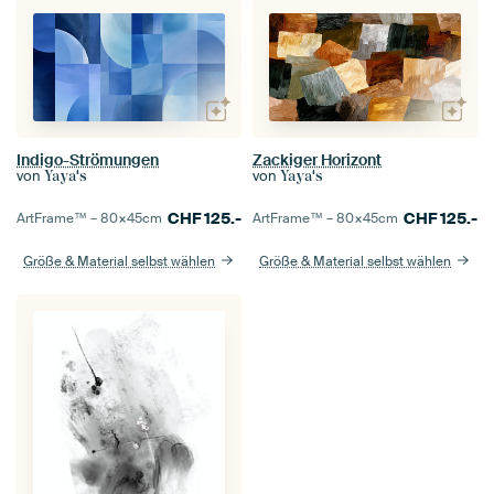
Indigo-Strömungen
Zackiger Horizont
von
von
Yaya's
Yaya's
CHF
125.-
CHF
125.-
ArtFrame™ –
80×45
cm
ArtFrame™ –
80×45
cm
Größe & Material selbst wählen
Größe & Material selbst wählen