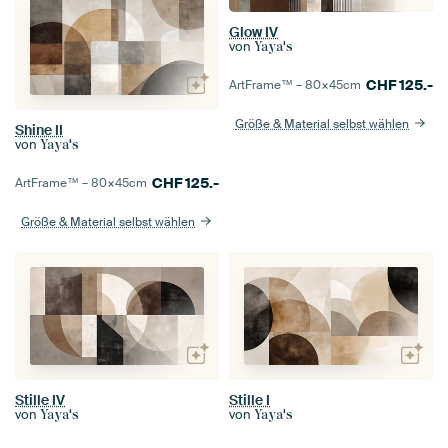
Glow IV
von
Yaya's
CHF
125.-
ArtFrame™ –
80×45
cm
Größe & Material selbst wählen
Shine II
von
Yaya's
CHF
125.-
ArtFrame™ –
80×45
cm
Größe & Material selbst wählen
Stille IV
Stille I
von
von
Yaya's
Yaya's