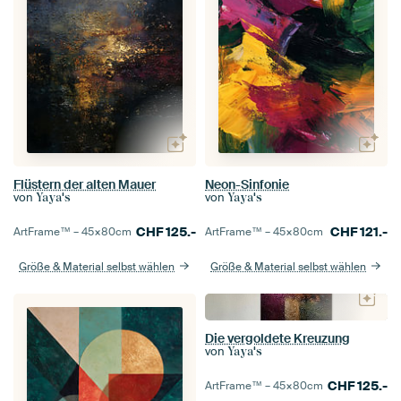
Flüstern der alten Mauer
Neon-Sinfonie
von
von
Yaya's
Yaya's
CHF
125.-
CHF
121.-
ArtFrame™ –
45×80
cm
ArtFrame™ –
45×80
cm
Größe & Material selbst wählen
Größe & Material selbst wählen
Die vergoldete Kreuzung
von
Yaya's
CHF
125.-
ArtFrame™ –
45×80
cm