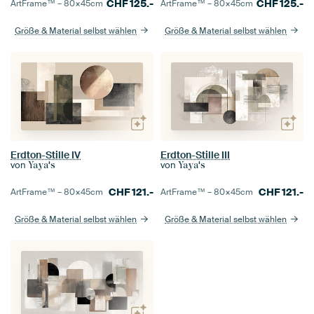
CHF
125.-
CHF
125.-
ArtFrame™ –
80×45
cm
ArtFrame™ –
80×45
cm
Größe & Material selbst wählen
Größe & Material selbst wählen
Erdton-Stille IV
Erdton-Stille III
von
von
Yaya's
Yaya's
CHF
121.-
CHF
121.-
ArtFrame™ –
80×45
cm
ArtFrame™ –
80×45
cm
Größe & Material selbst wählen
Größe & Material selbst wählen