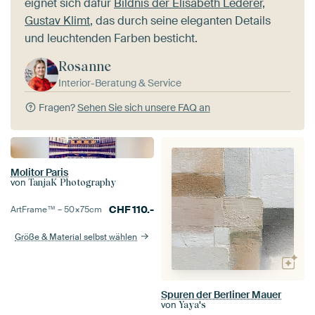
eignet sich dafür
Bildnis der Elisabeth Lederer,
Gustav Klimt
, das durch seine eleganten Details
und leuchtenden Farben besticht.
Rosanne
Interior-Beratung & Service
Fragen?
Sehen Sie sich unsere FAQ an
Molitor Paris
von
TanjaK Photography
CHF
110.-
ArtFrame™ –
50×75
cm
Größe & Material selbst wählen
Spuren der Berliner Mauer
von
Yaya's