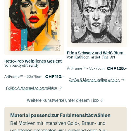
Frida Schwarz und Weiß Blumen
von
Kathleen Artist Fine Art
Retro-Pop Weibliches Gesicht
von
rendyokt rendy
CHF
125.-
ArtFrame™ –
55×75
cm
CHF
110.-
ArtFrame™ –
50×75
cm
Größe & Material selbst wählen
Größe & Material selbst wählen
Weitere Kunstwerke unter diesem Tipp
Material passend zur Farbintensität wählen
Bei Motiven mit intensiven Gold-, Braun- und
Gelbtönen empfehlen wir Leinwand oder Alu-