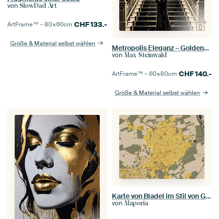
von
SlowDad Art
CHF
133.-
ArtFrame™ –
80×60
cm
Größe & Material selbst wählen
Metropolis Eleganz – Goldenes Zeitalter
von
Max Steinwald
CHF
140.-
ArtFrame™ –
60×80
cm
Größe & Material selbst wählen
Karte von Bladel im Stil von Gustav Klimt
von
Maporia