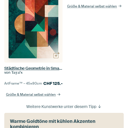
Größe & Material selbst wählen
Städtische Geometrie in Smaragd
von
Yaya's
CHF
125.-
ArtFrame™ –
45×80
cm
Größe & Material selbst wählen
Weitere Kunstwerke unter diesem Tipp
Warme Goldtöne mit kühlen Akzenten
kombinieren