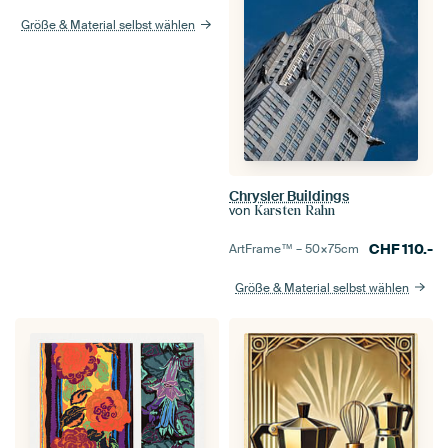
Größe & Material selbst wählen
Chrysler Buildings
von
Karsten Rahn
CHF
110.-
ArtFrame™ –
50×75
cm
Größe & Material selbst wählen