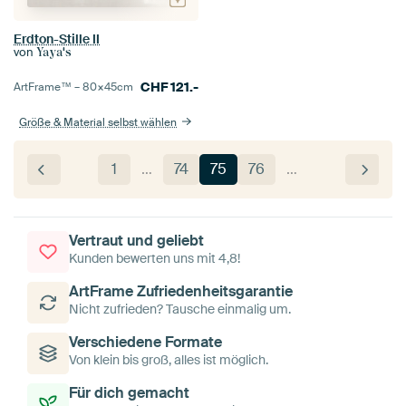
Erdton-Stille II
von
Yaya's
CHF
121.-
ArtFrame™ –
80×45
cm
Größe & Material selbst wählen
1
…
74
75
76
…
Vertraut und geliebt
Kunden bewerten uns mit 4,8!
ArtFrame Zufriedenheitsgarantie
Nicht zufrieden? Tausche einmalig um.
Verschiedene Formate
Von klein bis groß, alles ist möglich.
Für dich gemacht