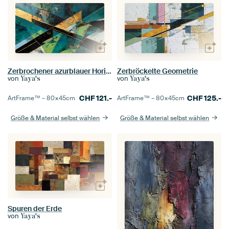
Zerbrochener azurblauer Horizont
Zerbröckelte Geometrie
von
von
Yaya's
Yaya's
CHF
121.-
CHF
125.-
ArtFrame™ –
80×45
cm
ArtFrame™ –
80×45
cm
Größe & Material selbst wählen
Größe & Material selbst wählen
Spuren der Erde
von
Yaya's