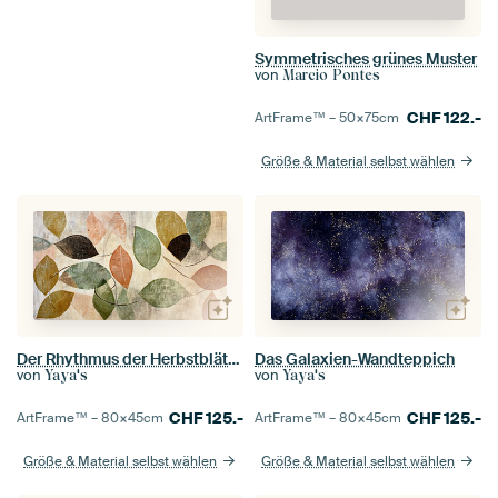
Symmetrisches grünes Muster
von
Marcio Pontes
CHF
122.-
ArtFrame™ –
50×75
cm
Größe & Material selbst wählen
Der Rhythmus der Herbstblätter
Das Galaxien-Wandteppich
von
von
Yaya's
Yaya's
CHF
125.-
CHF
125.-
ArtFrame™ –
80×45
cm
ArtFrame™ –
80×45
cm
Größe & Material selbst wählen
Größe & Material selbst wählen