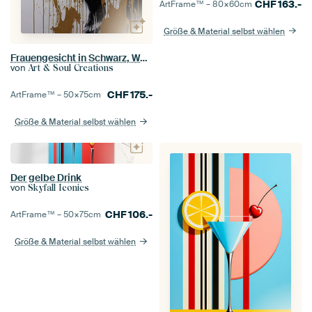
CHF
163.-
ArtFrame™ –
80×60
cm
Größe & Material selbst wählen
Frauengesicht in Schwarz, Weiß und Gold
von
Art & Soul Creations
CHF
175.-
ArtFrame™ –
50×75
cm
Größe & Material selbst wählen
Der gelbe Drink
von
Skyfall Iconics
CHF
106.-
ArtFrame™ –
50×75
cm
Größe & Material selbst wählen