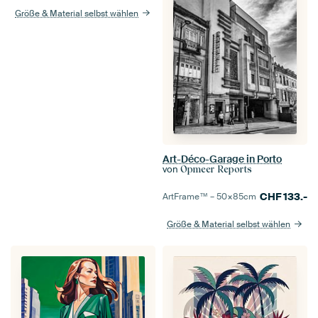
Größe & Material selbst wählen
Art-Déco-Garage in Porto
von
Opmeer Reports
CHF
133.-
ArtFrame™ –
50×85
cm
Größe & Material selbst wählen