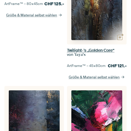
CHF
125.-
ArtFrame™ –
80×45
cm
Größe & Material selbst wählen
Twilight-'s „Golden Core“
von
Yaya's
CHF
121.-
ArtFrame™ –
45×80
cm
Größe & Material selbst wählen