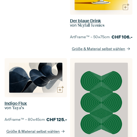
Der blaue Drink
von
Skyfall Iconics
CHF
106.-
ArtFrame™ –
50×75
cm
Größe & Material selbst wählen
Indigo Flux
von
Yaya's
CHF
125.-
ArtFrame™ –
80×45
cm
Größe & Material selbst wählen