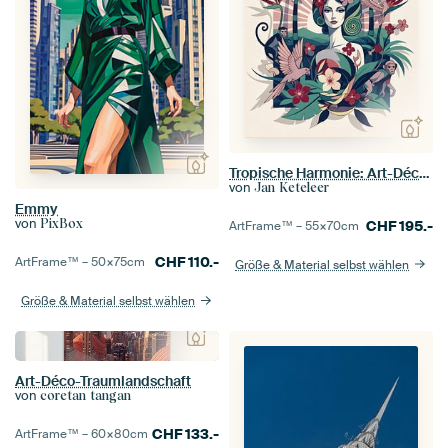
Tropische Harmonie: Art-Déco-Naturporträt
von
Jan Keteleer
Emmy
von
PixBox
CHF
195.-
ArtFrame™ –
55×70
cm
CHF
110.-
ArtFrame™ –
50×75
cm
Größe & Material selbst wählen
Größe & Material selbst wählen
Art-Déco-Traumlandschaft
von
coretan tangan
CHF
133.-
ArtFrame™ –
60×80
cm