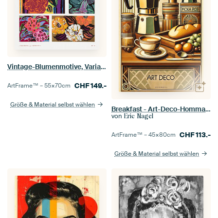
Vintage-Blumenmotive, Variationen 16
CHF
149.-
ArtFrame™ –
55×70
cm
Größe & Material selbst wählen
Breakfast - Art-Deco-Hommage an die Kaffeekultur
von
Eric Nagel
CHF
113.-
ArtFrame™ –
45×80
cm
Größe & Material selbst wählen