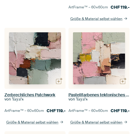
CHF
119.-
ArtFrame™ –
60×60
cm
Größe & Material selbst wählen
Zerbrechliches Patchwork
Pastellfarbenes tektonisches Raster
von
von
Yaya's
Yaya's
CHF
119.-
CHF
119.-
ArtFrame™ –
60×60
cm
ArtFrame™ –
60×60
cm
Größe & Material selbst wählen
Größe & Material selbst wählen