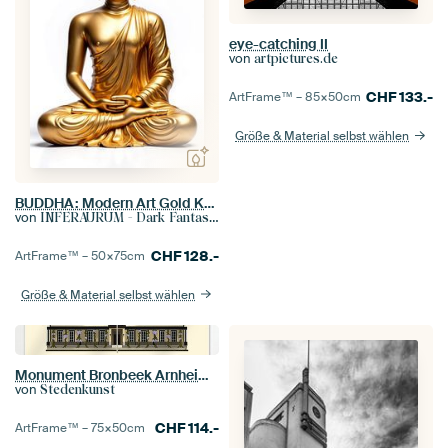
eye-catching II
von
artpictures.de
CHF
133.-
ArtFrame™ –
85×50
cm
Größe & Material selbst wählen
BUDDHA: Modern Art Gold Kunstdruck Wandbild
von
INFERAURUM - Dark Fantasy Wall Art
CHF
128.-
ArtFrame™ –
50×75
cm
Größe & Material selbst wählen
Monument Bronbeek Arnheim – Retro-Art-Déco-Wanddekoration eines ikonischen Gebäudes Ein warmes und handgefertigtes Kunstwerk des Denkmals Bronbeek in Arnheim. Mit seinem stilvollen Retro-Look und Art-Déco-Einflüssen ist dieses Werk eine zeitlose Wanddekoration für Liebhaber von Architektur, Kulturerbe und Design mit Charakter.
von
Stedenkunst
CHF
114.-
ArtFrame™ –
75×50
cm