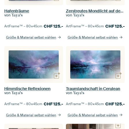
Hafenträume
Zerstreutes Mondlicht auf dem Wasser
von
von
Yaya's
Yaya's
CHF
125.-
CHF
125.-
ArtFrame™ –
80×45
cm
ArtFrame™ –
80×45
cm
Größe & Material selbst wählen
Größe & Material selbst wählen
Himmlische Reflexionen
Traumlandschaft in Cerulean
von
von
Yaya's
Yaya's
CHF
125.-
CHF
125.-
ArtFrame™ –
80×45
cm
ArtFrame™ –
80×45
cm
Größe & Material selbst wählen
Größe & Material selbst wählen