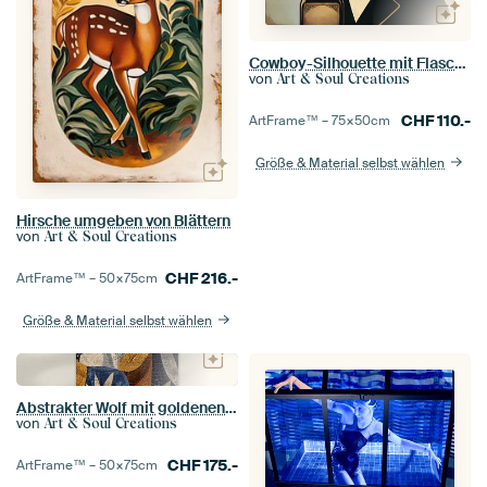
Cowboy-Silhouette mit Flasche
von
Art & Soul Creations
CHF
110.-
ArtFrame™ –
75×50
cm
Größe & Material selbst wählen
Hirsche umgeben von Blättern
von
Art & Soul Creations
CHF
216.-
ArtFrame™ –
50×75
cm
Größe & Material selbst wählen
Abstrakter Wolf mit goldenen und blauen Akzenten
von
Art & Soul Creations
CHF
175.-
ArtFrame™ –
50×75
cm