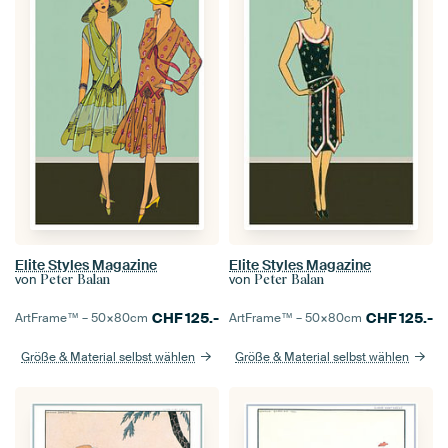
Elite Styles Magazine
Elite Styles Magazine
von
von
Peter Balan
Peter Balan
CHF
125.-
CHF
125.-
ArtFrame™ –
50×80
cm
ArtFrame™ –
50×80
cm
Größe & Material selbst wählen
Größe & Material selbst wählen