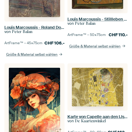
Louis Marcoussis - Stillleben (um 1912)
von
Peter Balan
Louis Marcoussis - Roland Dorgelès (1886–1973), Schriftsteller (1900)
von
Peter Balan
CHF
110.-
ArtFrame™ –
50×75
cm
CHF
106.-
ArtFrame™ –
45×75
cm
Größe & Material selbst wählen
Größe & Material selbst wählen
Karte von Capelle aan den IJssel dem Kuss von Gustav Klimt
von
De Kaartenwinkel