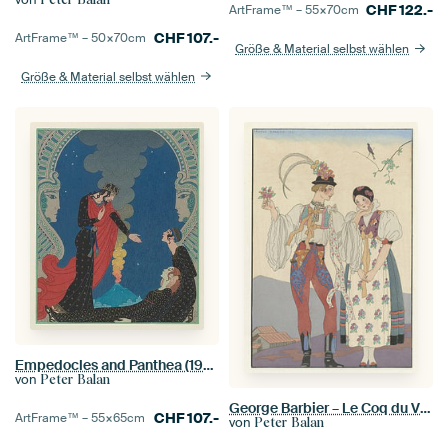
CHF
122.-
ArtFrame™ –
55×70
cm
CHF
107.-
ArtFrame™ –
50×70
cm
Größe & Material selbst wählen
Größe & Material selbst wählen
Empedocles and Panthea (1929)
von
Peter Balan
George Barbier – Le Coq du Village (1921)
CHF
107.-
ArtFrame™ –
55×65
cm
von
Peter Balan