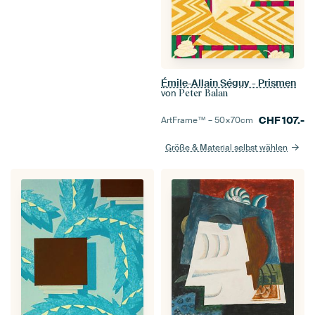
Émile-Allain Séguy - Prismen
von
Peter Balan
CHF
107.-
ArtFrame™ –
50×70
cm
Größe & Material selbst wählen