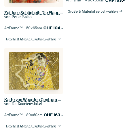
CHF
163.-
ArtFrame™ –
80×60
cm
Größe & Material selbst wählen
Zeitlose Schönheit: Die Flapper der Goldenen Zwanziger
von
Peter Balan
CHF
104.-
ArtFrame™ –
50×65
cm
Größe & Material selbst wählen
Karte von Woerden Centrum dem Kuss von Gustav Klimt
von
De Kaartenwinkel
CHF
163.-
ArtFrame™ –
80×60
cm
Größe & Material selbst wählen