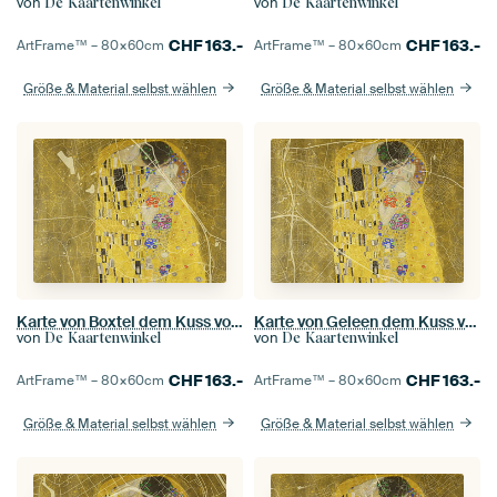
von
von
De Kaartenwinkel
De Kaartenwinkel
CHF
163.-
CHF
163.-
ArtFrame™ –
80×60
cm
ArtFrame™ –
80×60
cm
Größe & Material selbst wählen
Größe & Material selbst wählen
Karte von Boxtel dem Kuss von Gustav Klimt
Karte von Geleen dem Kuss von Gustav Klimt
von
von
De Kaartenwinkel
De Kaartenwinkel
CHF
163.-
CHF
163.-
ArtFrame™ –
80×60
cm
ArtFrame™ –
80×60
cm
Größe & Material selbst wählen
Größe & Material selbst wählen