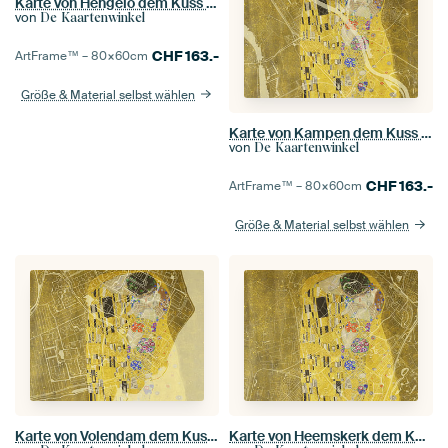
Karte von Hengelo dem Kuss von Gustav Klimt
von
De Kaartenwinkel
CHF
163.-
ArtFrame™ –
80×60
cm
Größe & Material selbst wählen
Karte von Kampen dem Kuss von Gustav Klimt
von
De Kaartenwinkel
CHF
163.-
ArtFrame™ –
80×60
cm
Größe & Material selbst wählen
Karte von Volendam dem Kuss von Gustav Klimt
Karte von Heemskerk dem Kuss von Gustav Klimt