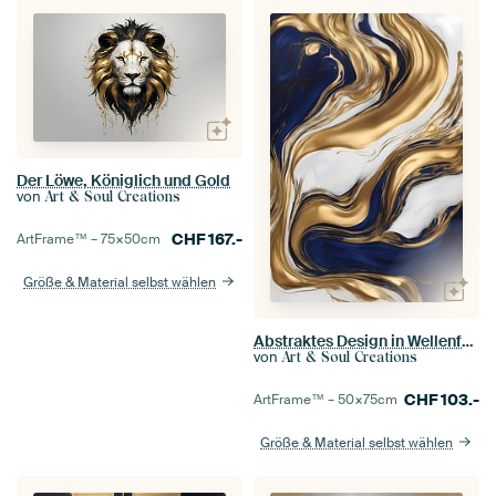
Der Löwe, Königlich und Gold
von
Art & Soul Creations
CHF
167.-
ArtFrame™ –
75×50
cm
Größe & Material selbst wählen
Abstraktes Design in Wellenform in Gold und Marine
von
Art & Soul Creations
CHF
103.-
ArtFrame™ –
50×75
cm
Größe & Material selbst wählen