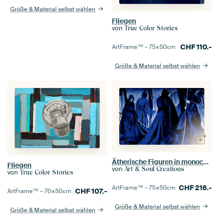
Größe & Material selbst wählen
Fliegen
von
True Color Stories
CHF
110.-
ArtFrame™ –
75×50
cm
Größe & Material selbst wählen
Ätherische Figuren in monochromem Blau
Fliegen
von
Art & Soul Creations
von
True Color Stories
CHF
216.-
ArtFrame™ –
75×50
cm
CHF
107.-
ArtFrame™ –
70×50
cm
Größe & Material selbst wählen
Größe & Material selbst wählen