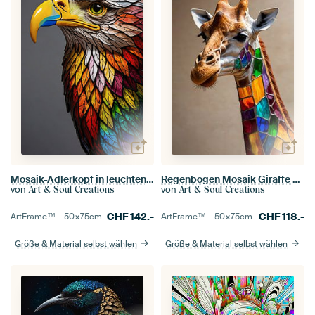
Mosaik-Adlerkopf in leuchtenden Farben
Regenbogen Mosaik Giraffe Kunstwerk
von
von
Art & Soul Creations
Art & Soul Creations
CHF
142.-
CHF
118.-
ArtFrame™ –
50×75
cm
ArtFrame™ –
50×75
cm
Größe & Material selbst wählen
Größe & Material selbst wählen