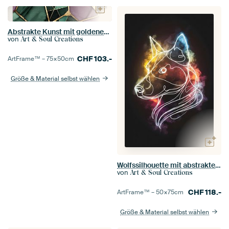
Abstrakte Kunst mit goldenen und grünen Akzenten
von
Art & Soul Creations
CHF
103.-
ArtFrame™ –
75×50
cm
Größe & Material selbst wählen
Wolfssilhouette mit abstraktem Farbspektrum
von
Art & Soul Creations
CHF
118.-
ArtFrame™ –
50×75
cm
Größe & Material selbst wählen