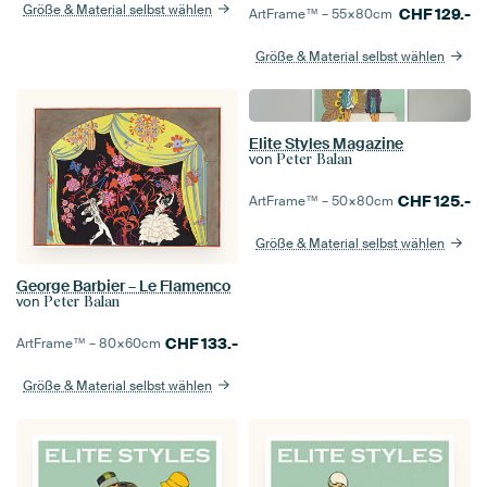
Größe & Material selbst wählen
CHF
129.-
ArtFrame™ –
55×80
cm
Größe & Material selbst wählen
Elite Styles Magazine
von
Peter Balan
CHF
125.-
ArtFrame™ –
50×80
cm
Größe & Material selbst wählen
George Barbier – Le Flamenco
von
Peter Balan
CHF
133.-
ArtFrame™ –
80×60
cm
Größe & Material selbst wählen