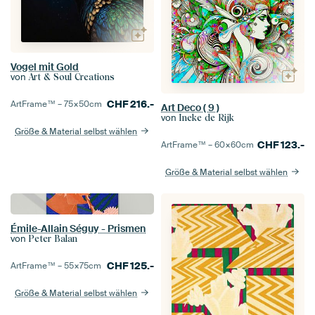
Vogel mit Gold
von
Art & Soul Creations
CHF
216.-
ArtFrame™ –
75×50
cm
Art Deco ( 9 )
von
Ineke de Rijk
Größe & Material selbst wählen
CHF
123.-
ArtFrame™ –
60×60
cm
Größe & Material selbst wählen
Émile-Allain Séguy - Prismen
von
Peter Balan
CHF
125.-
ArtFrame™ –
55×75
cm
Größe & Material selbst wählen