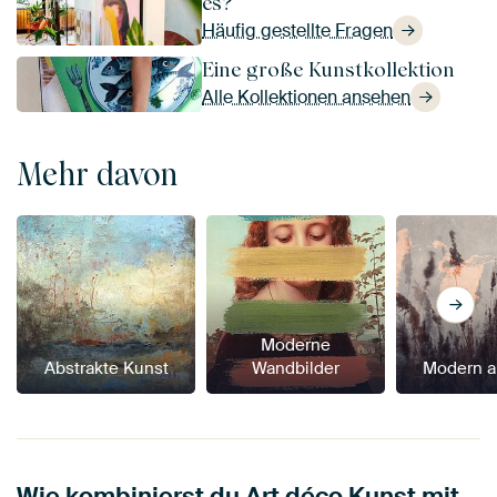
es?
Häufig gestellte Fragen
Eine große Kunstkollektion
Alle Kollektionen ansehen
Mehr davon
Moderne
Abstrakte Kunst
Wandbilder
Modern a
Wie kombinierst du Art déco Kunst mit