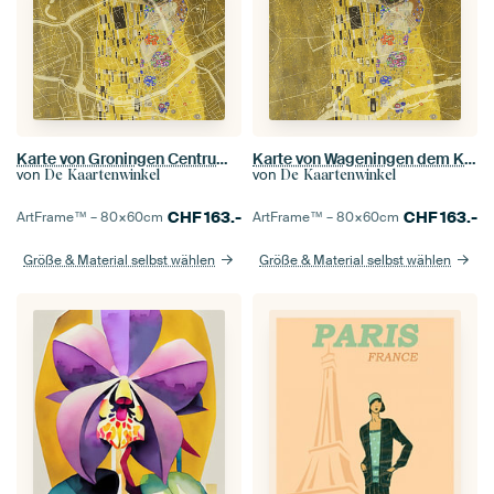
Karte von Groningen Centrum dem Kuss von Gustav Klimt
Karte von Wageningen dem Kuss von Gustav Klimt
von
von
De Kaartenwinkel
De Kaartenwinkel
CHF
163.-
CHF
163.-
ArtFrame™ –
80×60
cm
ArtFrame™ –
80×60
cm
Größe & Material selbst wählen
Größe & Material selbst wählen