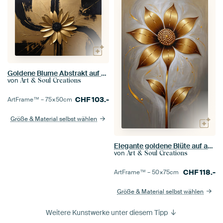
Goldene Blume Abstrakt auf schwarzer Leinwand
von
Art & Soul Creations
CHF
103.-
ArtFrame™ –
75×50
cm
Größe & Material selbst wählen
Elegante goldene Blüte auf abstraktem Hintergrund
von
Art & Soul Creations
CHF
118.-
ArtFrame™ –
50×75
cm
Größe & Material selbst wählen
Weitere Kunstwerke unter diesem Tipp