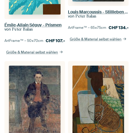
Louis Marcoussis - Stillleben mit Umschlag
von
Peter Balan
Émile-Allain Séguy - Prismen
CHF
134.-
ArtFrame™ –
65×75
cm
von
Peter Balan
Größe & Material selbst wählen
CHF
107.-
ArtFrame™ –
50×70
cm
Größe & Material selbst wählen