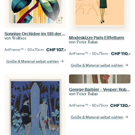
Sonnige Orchidee im Stil der 1920er
Modeskizze Paris Eiffelturm
von
Wolfsee
von
Peter Balan
CHF
107.-
ArtFrame™ –
50×70
cm
CHF
110.-
ArtFrame™ –
50×75
cm
Größe & Material selbst wählen
Größe & Material selbst wählen
George Barbier – Vesper; Robes du soir, de Worth (1922)
von
Peter Balan
CHF
130.-
ArtFrame™ –
60×75
cm
Größe & Material selbst wählen