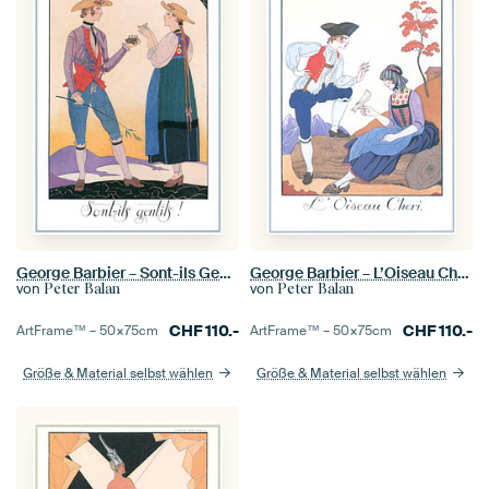
George Barbier – Sont-ils Gentils!
George Barbier – L’Oiseau Chéri
von
von
Peter Balan
Peter Balan
CHF
110.-
CHF
110.-
ArtFrame™ –
50×75
cm
ArtFrame™ –
50×75
cm
Größe & Material selbst wählen
Größe & Material selbst wählen