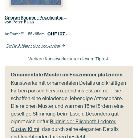
George Barbier – Pocohontas meeting John Smith (1929)
von
Peter Balan
CHF
107.-
ArtFrame™ –
55×65
cm
Größe & Material selbst wählen
Weitere Kunstwerke unter diesem Tipp
Ornamentale Muster im Esszimmer platzieren
Kunstwerke mit ornamentalen Details und kräftigen
Farben passen hervorragend ins Esszimmer - sie
schaffen eine einladende, lebendige Atmosphäre.
Die reichen Muster und warmen Töne fördern eine
gesellige Stimmung beim Essen. Besonders gut
eignet sich dafür
Bildnis der Elisabeth Lederer,
Gustav Klimt
, das durch seine eleganten Details
und leuchtenden Farben besticht.