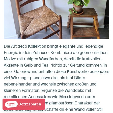
Die Art déco Kollektion bringt elegante und lebendige
Energie in dein Zuhause. Kombiniere die geometrischen
Motive mit ruhigen Wandfarben, damit die kraftvollen
Akzente in Gelb und Teal richtig zur Geltung kommen. In
einer Galeriewand entfalten diese Kunstwerke besonders
viel Wirkung - plane etwa drei bis fünf Bilder
nebeneinander und wechsle zwischen großen und
kleineren Formaten. Ergänze die Wanddeko mit
metallischen Accessoires wie Messingvasen oder
Kupferleuchten, um den glamourösen Charakter der
10%
Jetzt sparen
Epoche aufzugreifen. Schaffe dir eine Wand voller Stil