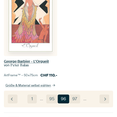
George Barbier – L’Orgueil
von
Peter Balan
CHF
110.-
ArtFrame™ –
50×75
cm
Größe & Material selbst wählen
1
…
95
96
97
…