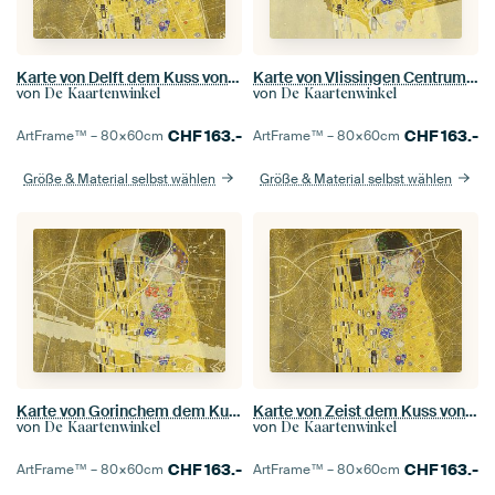
Karte von Delft dem Kuss von Gustav Klimt
Karte von Vlissingen Centrum dem Kuss von Gustav Klimt
von
von
De Kaartenwinkel
De Kaartenwinkel
CHF
163.-
CHF
163.-
ArtFrame™ –
80×60
cm
ArtFrame™ –
80×60
cm
Größe & Material selbst wählen
Größe & Material selbst wählen
Karte von Gorinchem dem Kuss von Gustav Klimt
Karte von Zeist dem Kuss von Gustav Klimt
von
von
De Kaartenwinkel
De Kaartenwinkel
CHF
163.-
CHF
163.-
ArtFrame™ –
80×60
cm
ArtFrame™ –
80×60
cm