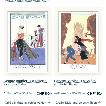
Größe & Material selbst wählen
George Barbier – La Toilette Délicieuse
George Barbier – La Colère
von
von
Peter Balan
Peter Balan
CHF
110.-
CHF
110.-
ArtFrame™ –
50×75
cm
ArtFrame™ –
50×75
cm
Größe & Material selbst wählen
Größe & Material selbst wählen