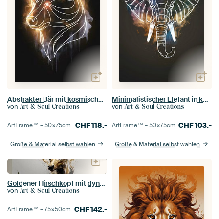
Abstrakter Bär mit kosmischem Hintergrund
Minimalistischer Elefant in kosmischem Nebel
von
von
Art & Soul Creations
Art & Soul Creations
CHF
118.-
CHF
103.-
ArtFrame™ –
50×75
cm
ArtFrame™ –
50×75
cm
Größe & Material selbst wählen
Größe & Material selbst wählen
Goldener Hirschkopf mit dynamischen Spritzern
von
Art & Soul Creations
CHF
142.-
ArtFrame™ –
75×50
cm