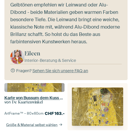
Gelbtönen empfehlen wir Leinwand oder Alu-
Dibond - beide Materialien geben warmen Farben
besondere Tiefe. Die Leinwand bringt eine weiche,
klassische Note mit, während Alu-Dibond moderne
Brillanz schafft. So holst du das Beste aus
farbintensiven Kunstwerken heraus.
Eileen
Interior-Beratung & Service
Fragen?
Sehen Sie sich unsere FAQ an
Karte von Bussum dem Kuss von Gustav Klimt
von
De Kaartenwinkel
CHF
163.-
ArtFrame™ –
80×60
cm
Größe & Material selbst wählen