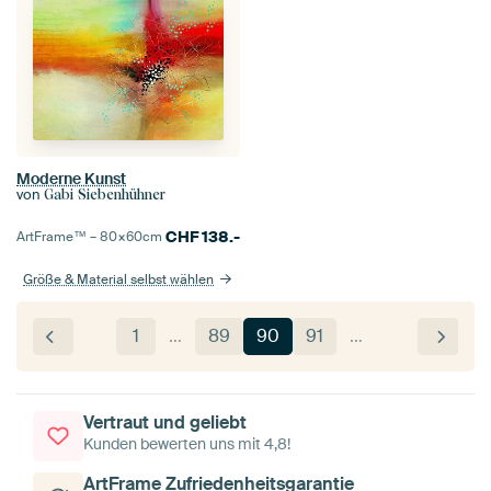
Moderne Kunst
von
Gabi Siebenhühner
CHF
138.-
ArtFrame™ –
80×60
cm
Größe & Material selbst wählen
1
…
89
90
91
…
Vertraut und geliebt
Kunden bewerten uns mit 4,8!
ArtFrame Zufriedenheitsgarantie