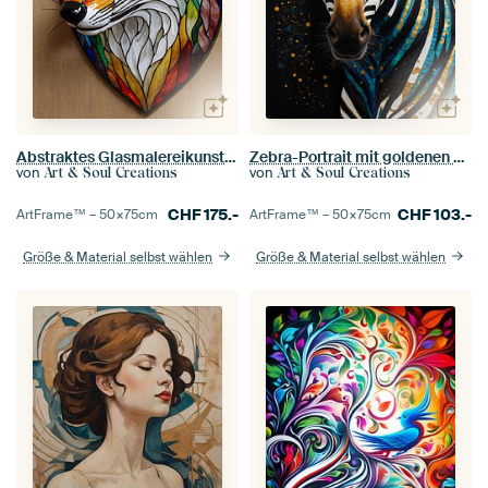
Abstraktes Glasmalereikunstwerk von Vos
Zebra-Portrait mit goldenen Sprenkeln auf Noir
von
von
Art & Soul Creations
Art & Soul Creations
CHF
175.-
CHF
103.-
ArtFrame™ –
50×75
cm
ArtFrame™ –
50×75
cm
Größe & Material selbst wählen
Größe & Material selbst wählen