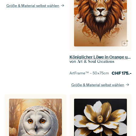
Größe & Material selbst wählen
Königlicher Löwe in Orange und Braun
von
Art & Soul Creations
CHF
175.-
ArtFrame™ –
50×75
cm
Größe & Material selbst wählen