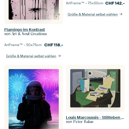
CHF
142.-
ArtFrame™ –
75×50
cm
Größe & Material selbst wählen
Flamingo im Kontrast
von
Art & Soul Creations
CHF
118.-
ArtFrame™ –
50×75
cm
Größe & Material selbst wählen
Louis Marcoussis - Stillleben mit Fisch oder Hyères Ii (um 1928)
von
Peter Balan