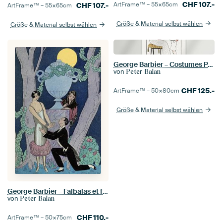
CHF
107.-
ArtFrame™ –
55×65
cm
CHF
107.-
ArtFrame™ –
55×65
cm
Größe & Material selbst wählen
Größe & Material selbst wählen
George Barbier – Costumes Parisiens (1913)
von
Peter Balan
CHF
125.-
ArtFrame™ –
50×80
cm
Größe & Material selbst wählen
George Barbier – Falbalas et fanfreluches, L’ Olsarice (1925)
von
Peter Balan
CHF
110.-
ArtFrame™ –
50×75
cm