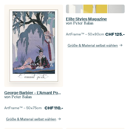
Elite Styles Magazine
von
Peter Balan
CHF
125.-
ArtFrame™ –
50×80
cm
Größe & Material selbst wählen
George Barbier – L’Amant Poète
von
Peter Balan
CHF
110.-
ArtFrame™ –
50×75
cm
Größe & Material selbst wählen