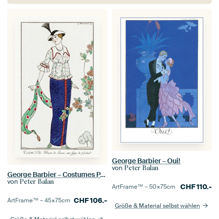
George Barbier – Oui!
von
Peter Balan
George Barbier – Costumes Parisiens, no. 3: Toilette d'Été, Toilett
von
Peter Balan
CHF
110.-
ArtFrame™ –
50×75
cm
CHF
106.-
ArtFrame™ –
45×75
cm
Größe & Material selbst wählen