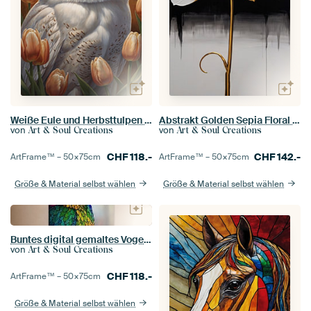
Weiße Eule und Herbsttulpen Portrait
Abstrakt Golden Sepia Floral Kunstwerk
von
von
Art & Soul Creations
Art & Soul Creations
CHF
118.-
CHF
142.-
ArtFrame™ –
50×75
cm
ArtFrame™ –
50×75
cm
Größe & Material selbst wählen
Größe & Material selbst wählen
Buntes digital gemaltes Vogelprofil
von
Art & Soul Creations
CHF
118.-
ArtFrame™ –
50×75
cm
Größe & Material selbst wählen