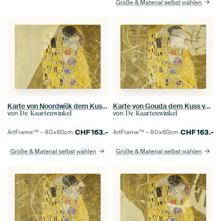
Größe & Material selbst wählen
Karte von Noordwijk dem Kuss von Gustav Klimt
Karte von Gouda dem Kuss von Gustav Klimt
von
von
De Kaartenwinkel
De Kaartenwinkel
CHF
163.-
CHF
163.-
ArtFrame™ –
80×60
cm
ArtFrame™ –
80×60
cm
Größe & Material selbst wählen
Größe & Material selbst wählen