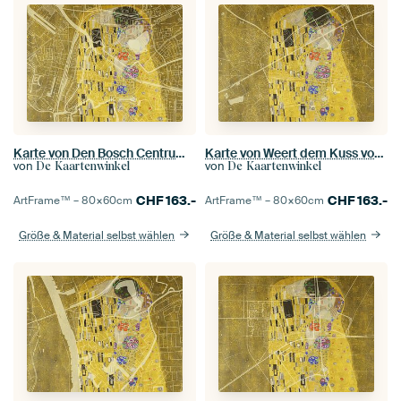
Karte von Den Bosch Centrum dem Kuss von Gustav Klimt
Karte von Weert dem Kuss von Gustav Klimt
von
von
De Kaartenwinkel
De Kaartenwinkel
CHF
163.-
CHF
163.-
ArtFrame™ –
80×60
cm
ArtFrame™ –
80×60
cm
Größe & Material selbst wählen
Größe & Material selbst wählen