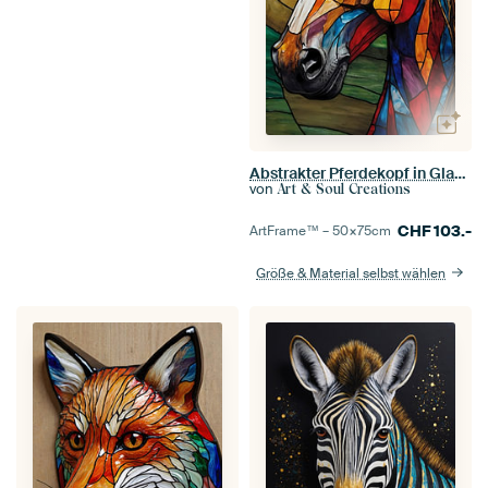
Abstrakter Pferdekopf in Glasmalerei
von
Art & Soul Creations
CHF
103.-
ArtFrame™ –
50×75
cm
Größe & Material selbst wählen