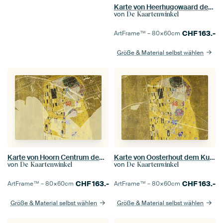
Karte von Heerhugowaard dem Kuss von Gustav Klimt
von
De Kaartenwinkel
CHF
163.-
ArtFrame™ –
80×60
cm
Größe & Material selbst wählen
Karte von Hoorn Centrum dem Kuss von Gustav Klimt
Karte von Oosterhout dem Kuss von Gustav Klimt
von
von
De Kaartenwinkel
De Kaartenwinkel
CHF
163.-
CHF
163.-
ArtFrame™ –
80×60
cm
ArtFrame™ –
80×60
cm
Größe & Material selbst wählen
Größe & Material selbst wählen