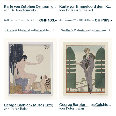
Karte von Zutphen Centrum dem Kuss von Gustav Klimt
Karte von Emmeloord dem Kuss von Gustav Klimt
von
von
De Kaartenwinkel
De Kaartenwinkel
CHF
163.-
CHF
163.-
ArtFrame™ –
80×60
cm
ArtFrame™ –
80×60
cm
Größe & Material selbst wählen
Größe & Material selbst wählen
George Barbier – Les Colchiques ; Manteau de voyage de Paquin (1914)
George Barbier – Muse (1929)
von
Peter Balan
von
Peter Balan