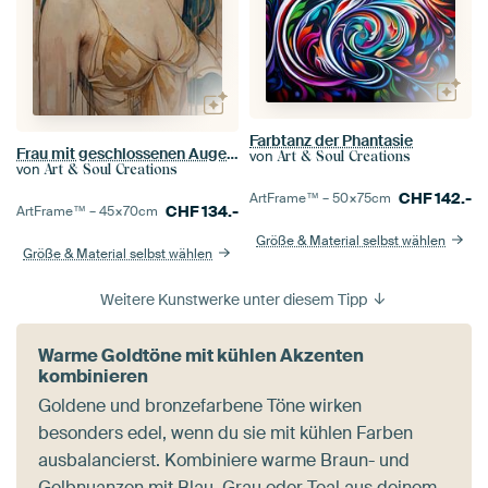
Farbtanz der Phantasie
Frau mit geschlossenen Augen abstrakt
von
Art & Soul Creations
von
Art & Soul Creations
CHF
142.-
ArtFrame™ –
50×75
cm
CHF
134.-
ArtFrame™ –
45×70
cm
Größe & Material selbst wählen
Größe & Material selbst wählen
Weitere Kunstwerke unter diesem Tipp
Warme Goldtöne mit kühlen Akzenten
kombinieren
Goldene und bronzefarbene Töne wirken
besonders edel, wenn du sie mit kühlen Farben
ausbalancierst. Kombiniere warme Braun- und
Gelbnuanzen mit Blau, Grau oder Teal aus deinem