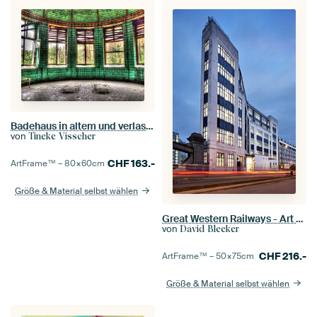
Badehaus in altem und verlassenem Sanatorium
von
Tineke Visscher
CHF
163.-
ArtFrame™ –
80×60
cm
Größe & Material selbst wählen
Great Western Railways - Art Deco London
von
David Bleeker
CHF
216.-
ArtFrame™ –
50×75
cm
Größe & Material selbst wählen