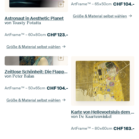
CHF
104.-
ArtFrame™ –
65×50
cm
Größe & Material selbst wählen
Astronaut in Aesthetic Planet
von
Toasty Potatta
CHF
123.-
ArtFrame™ –
60×80
cm
Größe & Material selbst wählen
Zeitlose Schönheit: Die Flapper der Goldenen Zwanziger
von
Peter Balan
CHF
104.-
ArtFrame™ –
50×65
cm
Größe & Material selbst wählen
Karte von Hellevoetsluis dem Kuss von Gustav Klimt
von
De Kaartenwinkel
CHF
163.-
ArtFrame™ –
80×60
cm