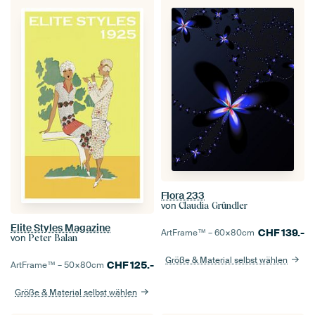
Flora 233
von
Claudia Gründler
Elite Styles Magazine
CHF
139.-
ArtFrame™ –
60×80
cm
von
Peter Balan
Größe & Material selbst wählen
CHF
125.-
ArtFrame™ –
50×80
cm
Größe & Material selbst wählen