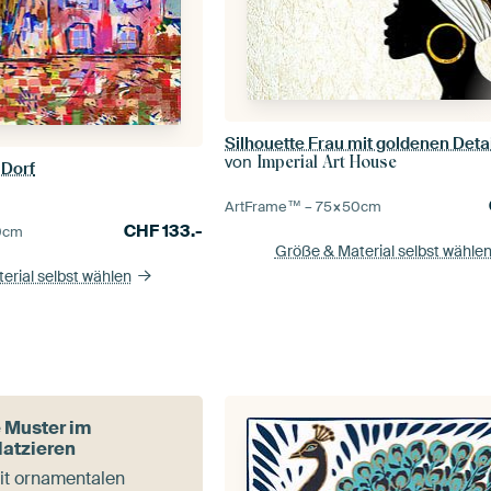
Silhouette Frau mit goldenen Deta
von
Imperial Art House
 Dorf
ArtFrame™ –
75×50
cm
CHF
133.-
0
cm
Größe & Material selbst wähle
erial selbst wählen
 Muster im
atzieren
it ornamentalen