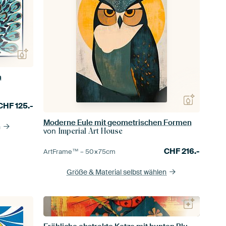
n
CHF
125.-
Moderne Eule mit geometrischen Formen
n
von
Imperial Art House
CHF
216.-
ArtFrame™ –
50×75
cm
Größe & Material selbst wählen