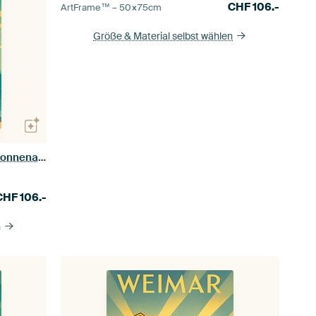
CHF
106.-
ArtFrame™ –
50×75
cm
Größe & Material selbst wählen
Montevideos Art-Déco-Eleganz - Sonnenaufgang auf der Rambla
CHF
106.-
n