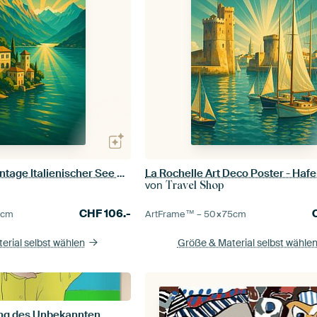
Lago di Como - Vintage Italienischer See Poster
von
Travel Shop
CHF
106.-
5
cm
ArtFrame™ –
50×75
cm
erial selbst wählen
Größe & Material selbst wähle
ung des Unbekannten