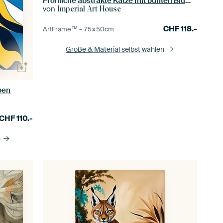
Fröhliche abstrakte Katze mit bunten Blumen
von
Imperial Art House
CHF
118.-
ArtFrame™ –
75×50
cm
Größe & Material selbst wählen
ben
CHF
110.-
n