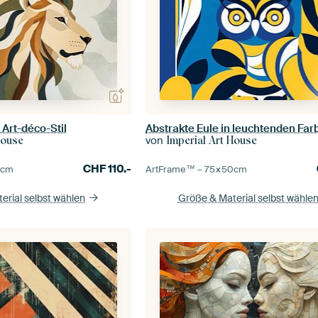
 Art-déco-Stil
Abstrakte Eule in leuchtenden Far
von
House
Imperial Art House
CHF
110.-
0
cm
ArtFrame™ –
75×50
cm
erial selbst wählen
Größe & Material selbst wähle