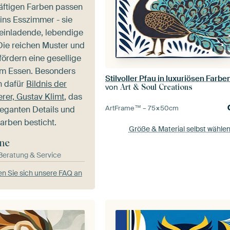
räftigen Farben passen
ins Esszimmer - sie
 einladende, lebendige
ie reichen Muster und
ördern eine gesellige
m Essen. Besonders
Stilvoller Pfau in luxuriösen Farbe
h dafür
Bildnis der
von
Art & Soul Creations
rer, Gustav Klimt
, das
ArtFrame™ –
75×50
cm
leganten Details und
arben besticht.
Größe & Material selbst wähle
ne
-Beratung & Service
n Sie sich unsere FAQ an