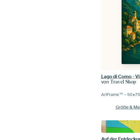
von
Travel Shop
ArtFrame™ –
50×7
Größe & Mat
Auf der Entdeck