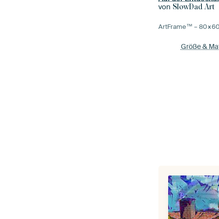
von
SlowDad Art
ArtFrame™ –
80×6
Größe & Mat