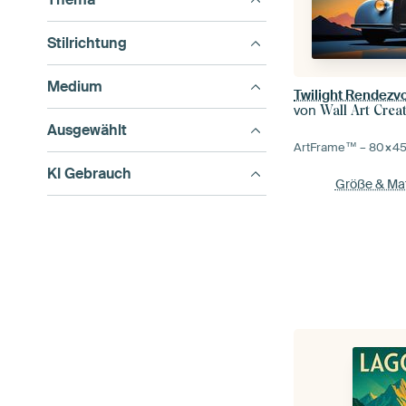
Stilrichtung
Medium
Twilight Rendezv
von
Wall Art Crea
Ausgewählt
ArtFrame™ –
80×4
KI Gebrauch
Größe & Mat