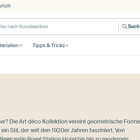
füllt
e nach Kunstwerken
Such
erialien
Tipps & Tricks
r? Die Art déco Kollektion vereint geometrische Forme
n Stil, der seit den 1920er Jahren fasziniert. Von
Newcastle Royal Station Hotel
bis hin zu modernen