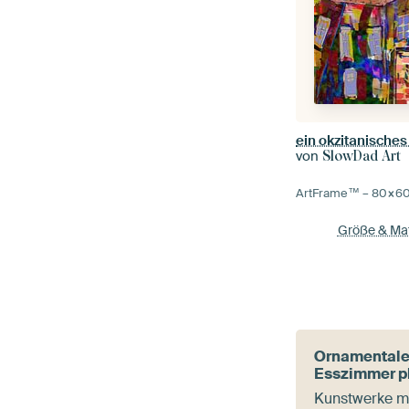
ein okzitanisches
von
SlowDad Art
ArtFrame™ –
80×6
Größe & Mat
Ornamentale
Esszimmer pl
Kunstwerke m