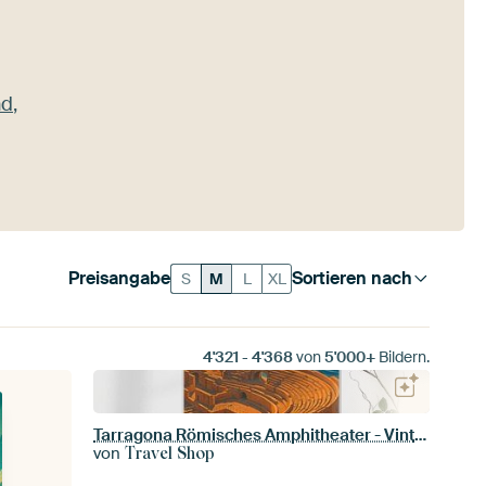
nd
,
Preisangabe
Sortieren nach
S
M
L
XL
4'321
-
4'368
von
5'000+
Bildern.
Tarragona Römisches Amphitheater - Vintage Reiseplakat
von
Travel Shop