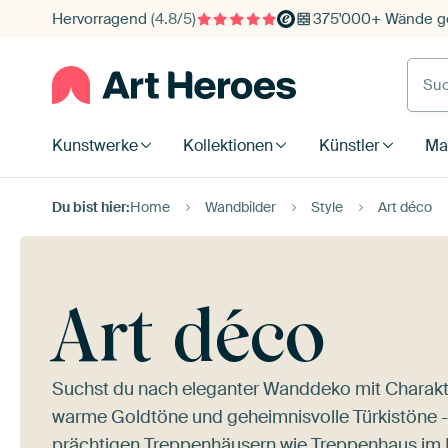
Hervorragend
(4.8/5)
375'000+ Wände ge
Such
Kunstwerke
Kollektionen
Künstler
Mat
Du bist hier:
Home
Wandbilder
Style
Art déco
Art déco
Suchst du nach eleganter Wanddeko mit Charakte
warme Goldtöne und geheimnisvolle Türkistöne - ei
prächtigen Treppenhäusern wie
Treppenhaus im 