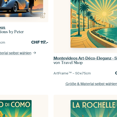
ous
tions by Peter
CHF
117.-
5
cm
erial selbst wählen
von
Travel Shop
ArtFrame™ –
50×75
cm
Größe & Material selbst wähle