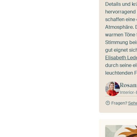
Details und k
hervorragend 
schaffen eine
Atmosphäre. D
warmen Töne f
Stimmung bei
gut eignet sic
Elisabeth Lede
durch seine e
leuchtenden F
Rosan
Interior
Fragen?
Sehe