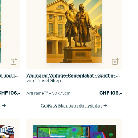
La Rochelle Art Deco Poster - Hafen und Türme
Weimarer Vintage-Reiseplakat - Goethe- und Schiller-Denkmal
von
Travel Shop
CHF
106.-
CHF
106.-
ArtFrame™ –
50×75
cm
n
Größe & Material selbst wählen