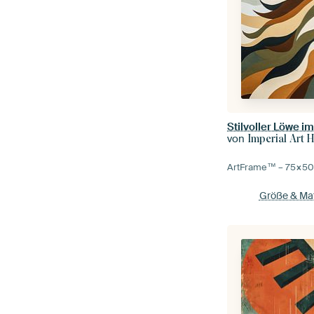
Stilvoller Löwe im
von
Imperial Art 
ArtFrame™ –
75×5
Größe & Mat