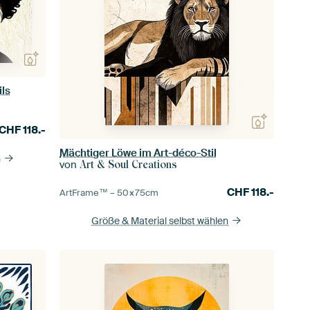
ils
CHF
118.-
Mächtiger Löwe im Art-déco-Stil
n
von
Art & Soul Creations
CHF
118.-
ArtFrame™ –
50×75
cm
Größe & Material selbst wählen