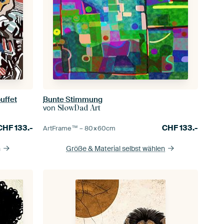
uffet
Bunte Stimmung
von
SlowDad Art
CHF
133.-
CHF
133.-
ArtFrame™ –
80×60
cm
n
Größe & Material selbst wählen