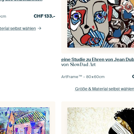
CHF
133.-
0
cm
erial selbst wählen
eine Studie zu Ehren von Jean Dub
von
SlowDad Art
ArtFrame™ –
80×60
cm
Größe & Material selbst wähle