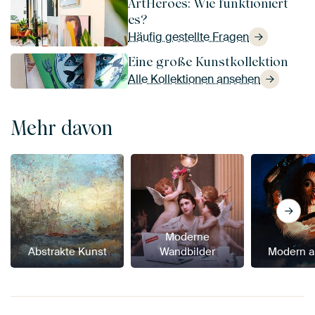
ArtHeroes: Wie funktioniert
es?
Häufig gestellte Fragen
Eine große Kunstkollektion
Alle Kollektionen ansehen
Mehr davon
Moderne
Abstrakte Kunst
Wandbilder
Modern a