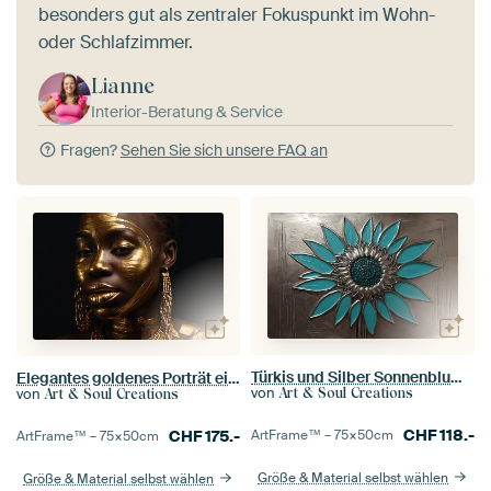
besonders gut als zentraler Fokuspunkt im Wohn-
oder Schlafzimmer.
Lianne
Interior-Beratung & Service
Fragen?
Sehen Sie sich unsere FAQ an
Türkis und Silber Sonnenblume Kunstwerk
Elegantes goldenes Porträt einer Frau
von
Art & Soul Creations
von
Art & Soul Creations
CHF
118.-
ArtFrame™ –
75×50
cm
CHF
175.-
ArtFrame™ –
75×50
cm
Größe & Material selbst wählen
Größe & Material selbst wählen