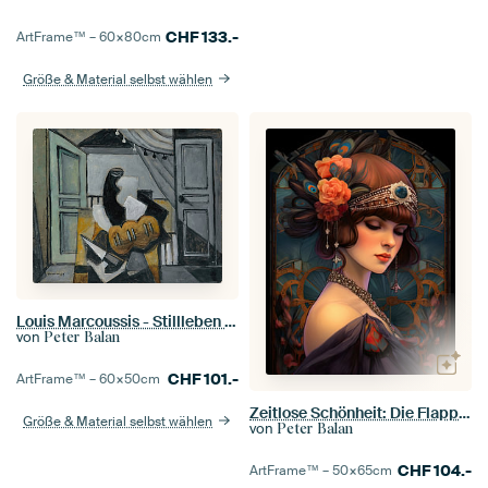
CHF
133.-
ArtFrame™ –
60×80
cm
Größe & Material selbst wählen
Louis Marcoussis - Stillleben mit Brot und Messer (ca. 1928-29)
von
Peter Balan
CHF
101.-
ArtFrame™ –
60×50
cm
Zeitlose Schönheit: Die Flapper der Goldenen Zwanziger
Größe & Material selbst wählen
von
Peter Balan
CHF
104.-
ArtFrame™ –
50×65
cm