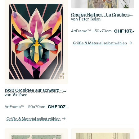
George Barbier – La Cruche caffée (1925)
von
Peter Balan
CHF
107.-
ArtFrame™ –
50×70
cm
Größe & Material selbst wählen
1920 Orchidee auf schwarz - Art Deco Aquarell
von
Wolfsee
CHF
107.-
ArtFrame™ –
50×70
cm
Größe & Material selbst wählen