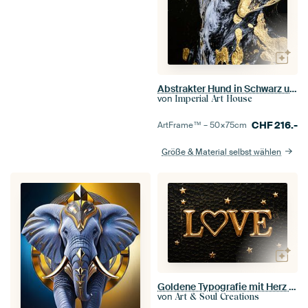
Abstrakter Hund in Schwarz und Gold
von
Imperial Art House
CHF
216.-
ArtFrame™ –
50×75
cm
Größe & Material selbst wählen
Goldene Typografie mit Herz und Sternen
von
Art & Soul Creations