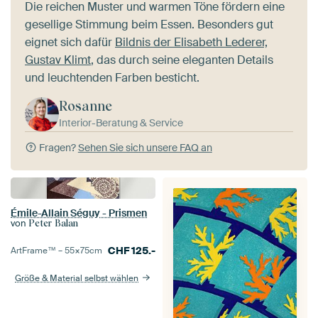
Die reichen Muster und warmen Töne fördern eine
gesellige Stimmung beim Essen. Besonders gut
eignet sich dafür
Bildnis der Elisabeth Lederer,
Gustav Klimt
, das durch seine eleganten Details
und leuchtenden Farben besticht.
Rosanne
Interior-Beratung & Service
Fragen?
Sehen Sie sich unsere FAQ an
Émile-Allain Séguy - Prismen
von
Peter Balan
CHF
125.-
ArtFrame™ –
55×75
cm
Größe & Material selbst wählen