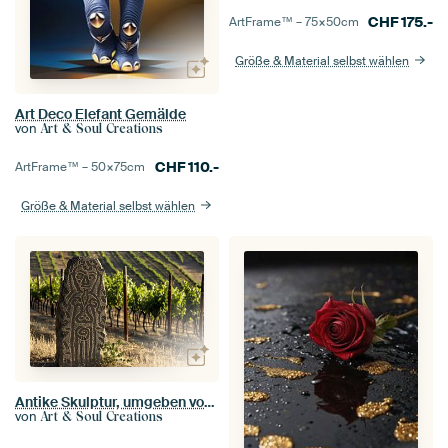
CHF
175.-
ArtFrame™ –
75×50
cm
Größe & Material selbst wählen
Art Deco Elefant Gemälde
von
Art & Soul Creations
CHF
110.-
ArtFrame™ –
50×75
cm
Größe & Material selbst wählen
Antike Skulptur, umgeben von Weinbergsgrün
von
Art & Soul Creations