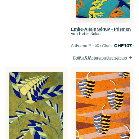
Émile-Allain Séguy - Prismen
von
Peter Balan
CHF
107.-
ArtFrame™ –
50×70
cm
Größe & Material selbst wählen