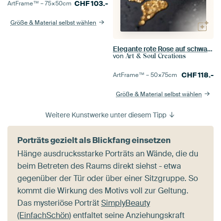
CHF
103.-
ArtFrame™ –
75×50
cm
Größe & Material selbst wählen
Elegante rote Rose auf schwarzem Marmor
von
Art & Soul Creations
CHF
118.-
ArtFrame™ –
50×75
cm
Größe & Material selbst wählen
Weitere Kunstwerke unter diesem Tipp
Porträts gezielt als Blickfang einsetzen
Hänge ausdrucksstarke Porträts an Wände, die du
beim Betreten des Raums direkt siehst - etwa
gegenüber der Tür oder über einer Sitzgruppe. So
kommt die Wirkung des Motivs voll zur Geltung.
Das mysteriöse Porträt
SimplyBeauty
(EinfachSchön)
entfaltet seine Anziehungskraft