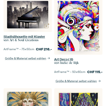
Stadtsilhouette mit Klavier
von
Art & Soul Creations
CHF
216.-
ArtFrame™ –
75×50
cm
Größe & Material selbst wählen
Art Deco ( 8)
von
Ineke de Rijk
CHF
115.-
ArtFrame™ –
50×60
cm
Größe & Material selbst wählen