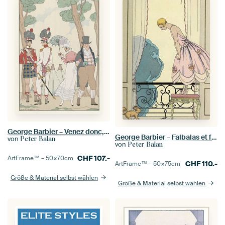
George Barbier – Venez donc, ma bonne amie ! (1922)
George Barbier – Falbalas et fanfreluches, La Souris (1925)
von
Peter Balan
von
Peter Balan
CHF
107.-
ArtFrame™ –
50×70
cm
CHF
110.-
ArtFrame™ –
50×75
cm
Größe & Material selbst wählen
Größe & Material selbst wählen