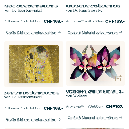
Karte von Veenendaal dem Kuss von Gustav Klimt
Karte von Beverwijk dem Kuss von Gustav Klimt
von
von
De Kaartenwinkel
De Kaartenwinkel
CHF
163.-
CHF
163.-
ArtFrame™ –
80×60
cm
ArtFrame™ –
80×60
cm
Größe & Material selbst wählen
Größe & Material selbst wählen
Orchideen-Zwillinge im Stil der 1920er Jahre
Karte von Doetinchem dem Kuss von Gustav Klimt
von
Wolfsee
von
De Kaartenwinkel
CHF
107.-
ArtFrame™ –
70×50
cm
CHF
163.-
ArtFrame™ –
80×60
cm
Größe & Material selbst wählen
Größe & Material selbst wählen