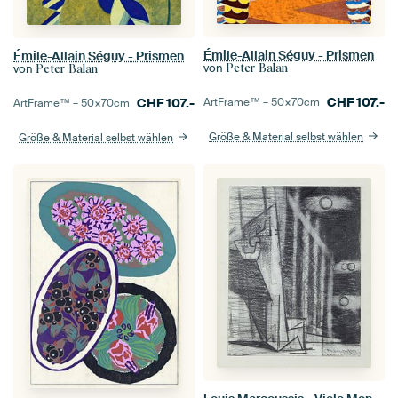
Émile-Allain Séguy - Prismen
Émile-Allain Séguy - Prismen
von
Peter Balan
von
Peter Balan
CHF
107.-
ArtFrame™ –
50×70
cm
CHF
107.-
ArtFrame™ –
50×70
cm
Größe & Material selbst wählen
Größe & Material selbst wählen