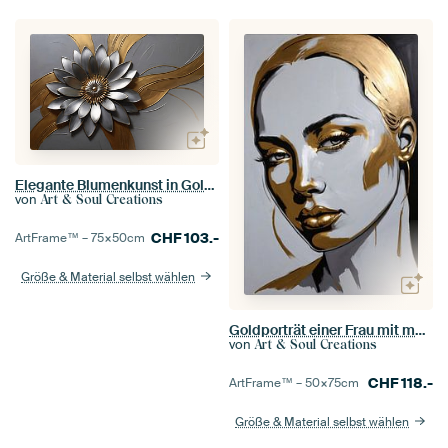
Elegante Blumenkunst in Gold und Silber
von
Art & Soul Creations
CHF
103.-
ArtFrame™ –
75×50
cm
Größe & Material selbst wählen
Goldporträt einer Frau mit moderner Kunst
von
Art & Soul Creations
CHF
118.-
ArtFrame™ –
50×75
cm
Größe & Material selbst wählen