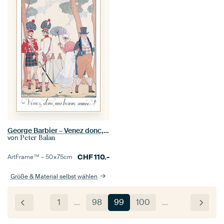
George Barbier – Venez donc, ma Bonne Amie!
von
Peter Balan
CHF
110.-
ArtFrame™ –
50×75
cm
Größe & Material selbst wählen
1
…
98
99
100
…