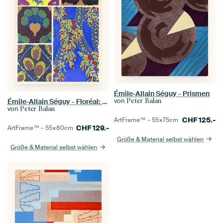
Émile-Allain Séguy - Prismen
von
Peter Balan
Émile-Allain Séguy - Floréal; neue Designs & Farben
von
Peter Balan
CHF
125.-
ArtFrame™ –
55×75
cm
CHF
129.-
ArtFrame™ –
55×80
cm
Größe & Material selbst wählen
Größe & Material selbst wählen