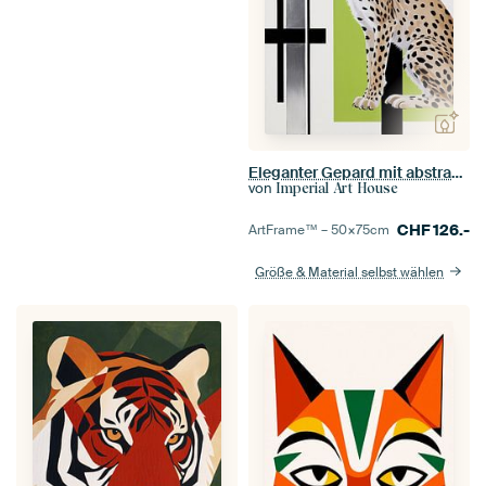
Eleganter Gepard mit abstraktem Muster
von
Imperial Art House
CHF
126.-
ArtFrame™ –
50×75
cm
Größe & Material selbst wählen