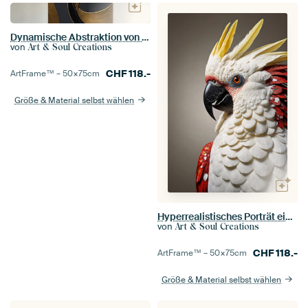
Dynamische Abstraktion von Gold und Schwarz
von
Art & Soul Creations
CHF
118.-
ArtFrame™ –
50×75
cm
Größe & Material selbst wählen
Hyperrealistisches Porträt eines rot-weißen Papageis
von
Art & Soul Creations
CHF
118.-
ArtFrame™ –
50×75
cm
Größe & Material selbst wählen