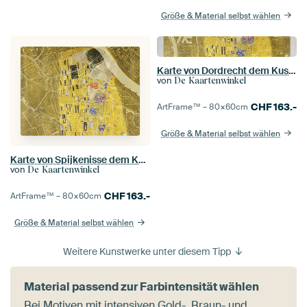
Größe & Material selbst wählen
Karte von Dordrecht dem Kuss von Gustav Klimt
von
De Kaartenwinkel
CHF
163.-
ArtFrame™ –
80×60
cm
Größe & Material selbst wählen
Karte von Spijkenisse dem Kuss von Gustav Klimt
von
De Kaartenwinkel
CHF
163.-
ArtFrame™ –
80×60
cm
Größe & Material selbst wählen
Weitere Kunstwerke unter diesem Tipp
Material passend zur Farbintensität wählen
Bei Motiven mit intensiven Gold-, Braun- und