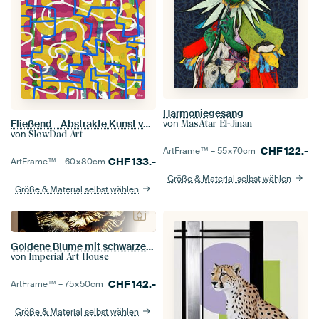
Harmoniegesang
Fließend - Abstrakte Kunst von SlowDad
von
MasAtar El-Jinan
von
SlowDad Art
CHF
122.-
ArtFrame™ –
55×70
cm
CHF
133.-
ArtFrame™ –
60×80
cm
Größe & Material selbst wählen
Größe & Material selbst wählen
Goldene Blume mit schwarzem Kontrast
von
Imperial Art House
CHF
142.-
ArtFrame™ –
75×50
cm
Größe & Material selbst wählen