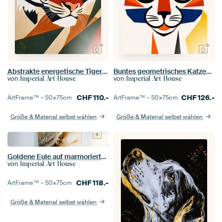
Abstrakte energetische Tigerkunst
Buntes geometrisches Katzenbild
von
von
Imperial Art House
Imperial Art House
CHF
110.-
CHF
126.-
ArtFrame™ –
50×75
cm
ArtFrame™ –
50×75
cm
Größe & Material selbst wählen
Größe & Material selbst wählen
Goldene Eule auf marmoriertem Hintergrund
von
Imperial Art House
CHF
118.-
ArtFrame™ –
50×75
cm
Größe & Material selbst wählen