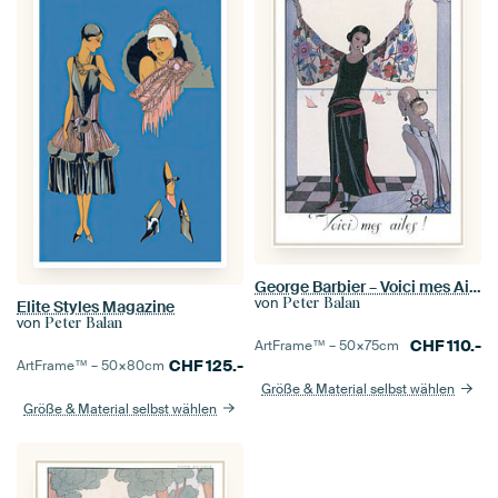
George Barbier – Voici mes Ailes!
von
Peter Balan
Elite Styles Magazine
von
Peter Balan
CHF
110.-
ArtFrame™ –
50×75
cm
CHF
125.-
ArtFrame™ –
50×80
cm
Größe & Material selbst wählen
Größe & Material selbst wählen