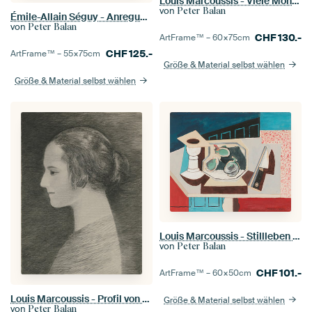
Louis Marcoussis - Viele Monde (1930)
von
Peter Balan
Émile-Allain Séguy - Anregungen für Stoffe und Teppiche
von
Peter Balan
CHF
130.-
ArtFrame™ –
60×75
cm
CHF
125.-
ArtFrame™ –
55×75
cm
Größe & Material selbst wählen
Größe & Material selbst wählen
Louis Marcoussis - Stillleben mit Granatäpfeln und Messer auf einem Sockeltisch (um 1925)
von
Peter Balan
CHF
101.-
ArtFrame™ –
60×50
cm
Louis Marcoussis - Profil von Helena Rubinstein
Größe & Material selbst wählen
von
Peter Balan