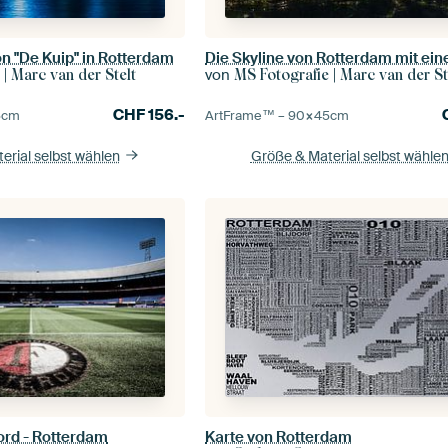
n "De Kuip" in Rotterdam
von
 | Marc van der Stelt
MS Fotografie | Marc van der St
CHF
156.-
5
cm
ArtFrame™ –
90×45
cm
erial selbst wählen
Größe & Material selbst wähle
ord - Rotterdam
Karte von Rotterdam