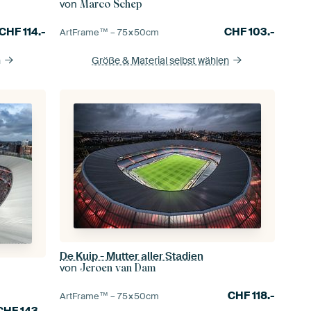
von
Marco Schep
CHF
114.-
CHF
103.-
ArtFrame™ –
75×50
cm
n
Größe & Material selbst wählen
De Kuip - Mutter aller Stadien
von
Jeroen van Dam
CHF
118.-
ArtFrame™ –
75×50
cm