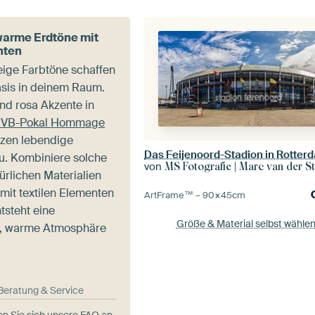
warme Erdtöne mit
nten
ige Farbtöne schaffen
asis in deinem Raum.
nd rosa Akzente in
KNVB-Pokal Hommage
zen lebendige
Das Feijenoord-Stadion in Rotter
u. Kombiniere solche
von
MS Fotografie | Marc van der St
ürlichen Materialien
mit textilen Elementen
ArtFrame™ –
90×45
cm
ntsteht eine
Größe & Material selbst wähle
, warme Atmosphäre
-Beratung & Service
n Sie sich unsere FAQ an