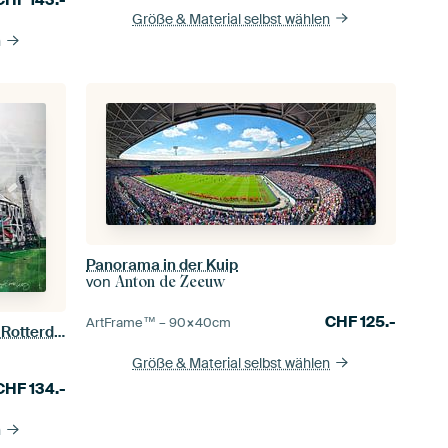
CHF
143.-
Größe & Material selbst wählen
n
Panorama in der Kuip
von
Anton de Zeeuw
CHF
125.-
ArtFrame™ –
90×40
cm
Gemälde des Fußballstadions Fey Rotterdam
Größe & Material selbst wählen
CHF
134.-
n