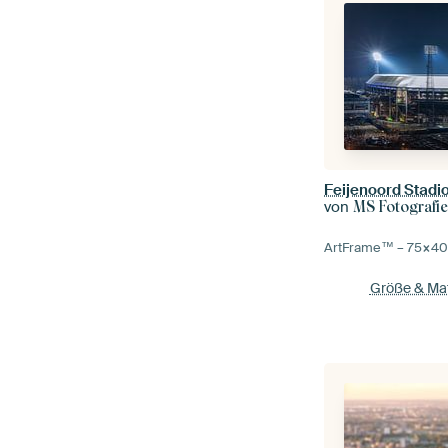
Feijenoord Stadio
von
MS Fotografie
ArtFrame™ –
75×4
Größe & Mat