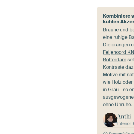
Kombiniere 
kühlen Akze
Braune und be
eine ruhige B
Die orangen u
Feijenoord 
Rotterdam
set
Kontraste daz
Motive mit nat
wie Holz oder 
in Grau - so e
ausgewogene
ohne Unruhe.
Anthi
Interior
Fragen?
Sehe