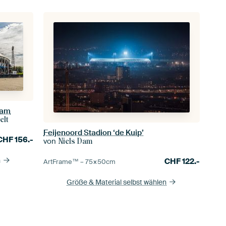
dam
elt
Feijenoord Stadion ‘de Kuip’
CHF
156.-
von
Niels Dam
n
CHF
122.-
ArtFrame™ –
75×50
cm
Größe & Material selbst wählen