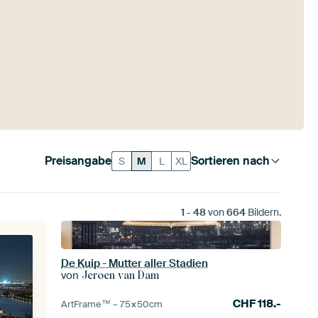
Preisangabe
Sortieren nach
S
M
L
XL
1
-
48
von
664
Bildern.
De Kuip - Mutter aller Stadien
von
Jeroen van Dam
CHF
118.-
ArtFrame™ –
75×50
cm