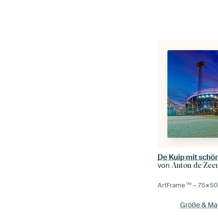
De Kuip mit sch
von
Anton de Zee
ArtFrame™ –
75×5
Größe & Mat