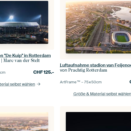
n "De Kuip" in Rotterdam
 | Marc van der Stelt
von
Prachtig Rotterdam
CHF
125.-
0
cm
ArtFrame™ –
75×50
cm
erial selbst wählen
Größe & Material selbst wähle