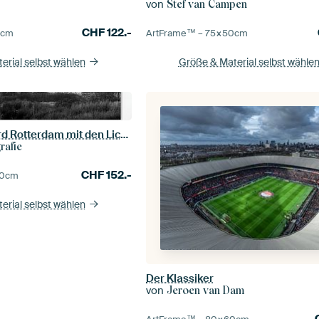
von
Stef van Campen
CHF
122.-
0
cm
ArtFrame™ –
75×50
cm
erial selbst wählen
Größe & Material selbst wähle
De Kuip Feijenoord Rotterdam mit den Lichtern Schwarzweiss
rafie
CHF
152.-
0
cm
erial selbst wählen
Der Klassiker
von
Jeroen van Dam