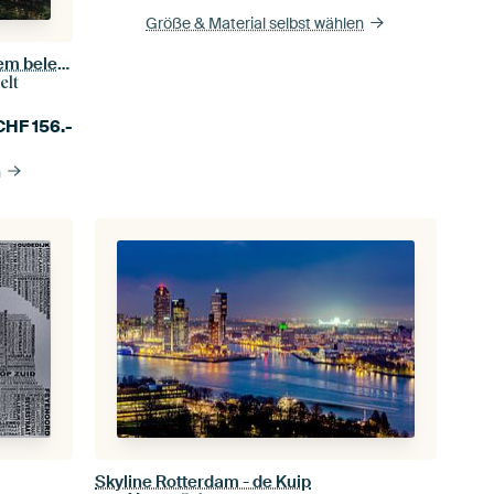
Größe & Material selbst wählen
Die Skyline von Rotterdam mit einem beleuchteten De Kuip
elt
CHF
156.-
n
Skyline Rotterdam - de Kuip