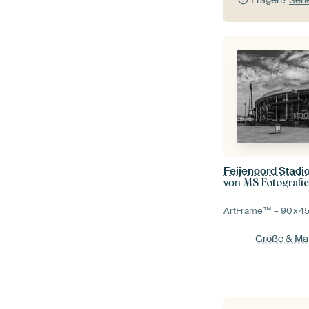
Feijenoord Stadio
von
MS Fotografie
ArtFrame™ –
90×4
Größe & Mat