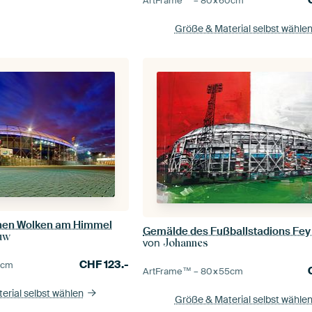
ArtFrame™ –
80×60
cm
Größe & Material selbst wähle
önen Wolken am Himmel
uw
von
Johannes
CHF
123.-
0
cm
ArtFrame™ –
80×55
cm
erial selbst wählen
Größe & Material selbst wähle