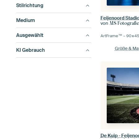
Stilrichtung
Feijenoord Stadio
Medium
von
MS Fotografie
Ausgewählt
ArtFrame™ –
90×4
Größe & Mat
KI Gebrauch
De Kuip - Feijeno