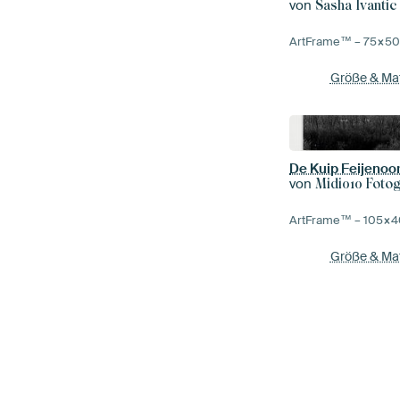
von
Sasha Ivantic
ArtFrame™ –
75×5
Größe & Mat
von
Midi010 Fotog
ArtFrame™ –
105×4
Größe & Mat