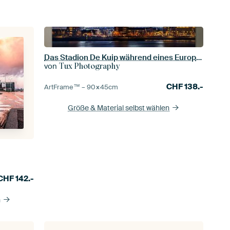
Das Stadion De Kuip während eines Europa-League-Abends
von
Tux Photography
CHF
138.-
ArtFrame™ –
90×45
cm
Größe & Material selbst wählen
CHF
142.-
n