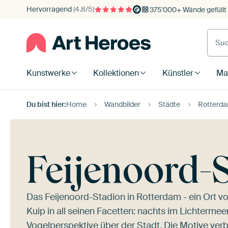
Hervorragend
(4.8/5)
375'000+ Wände gefüllt
Kunstwerke
Kollektionen
Künstler
Mat
Du bist hier:
Home
Wandbilder
Städte
Rotterd
Feijenoord-
Das Feijenoord-Stadion in Rotterdam - ein Ort vo
Kuip in all seinen Facetten: nachts im Lichterme
Vogelperspektive über der Stadt. Die Motive ve