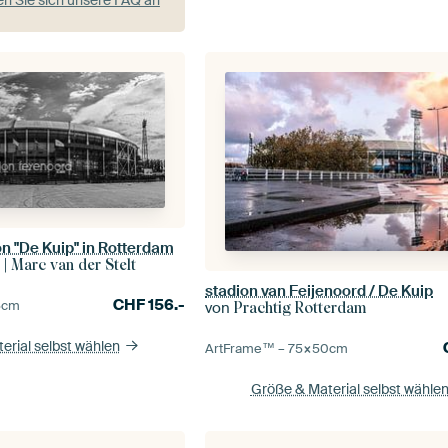
n "De Kuip" in Rotterdam
 | Marc van der Stelt
stadion van Feijenoord / De Kuip
CHF
156.-
5
cm
von
Prachtig Rotterdam
erial selbst wählen
ArtFrame™ –
75×50
cm
Größe & Material selbst wähle