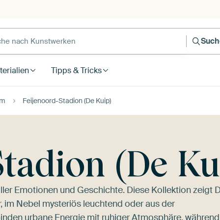
Such
erialien
Tipps & Tricks
am
Feijenoord-Stadion (De Kuip)
Stadion (De Ku
ller Emotionen und Geschichte. Diese Kollektion zeigt 
er, im Nebel mysteriös leuchtend oder aus der
rbinden urbane Energie mit ruhiger Atmosphäre, während