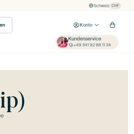
Schweiz
CHF
en
Konto
Kundenservice
+49 341 92 88 11 34
ip)
De