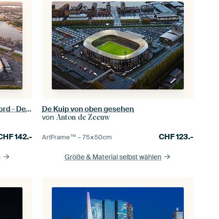
Luftaufnahme stadion van Feijenoord - De Kuip - Feijenoord
De Kuip von oben gesehen
von
Anton de Zeeuw
CHF
142.-
CHF
123.-
ArtFrame™ –
75×50
cm
n
Größe & Material selbst wählen