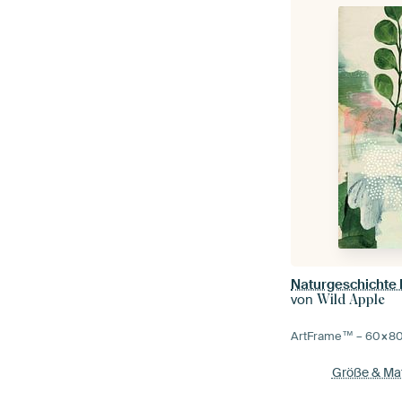
Naturgeschichte I
von
Wild Apple
ArtFrame™ –
60×8
Größe & Mat