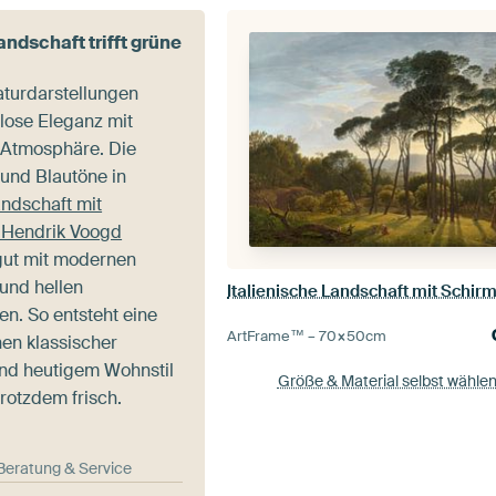
ndschaft trifft grüne
aturdarstellungen
tlose Eleganz mit
 Atmosphäre. Die
 und Blautöne in
andschaft mit
 Hendrik Voogd
gut mit modernen
und hellen
en. So entsteht eine
ArtFrame™ –
70×50
cm
en klassischer
nd heutigem Wohnstil
Größe & Material selbst wähle
rotzdem frisch.
-Beratung & Service