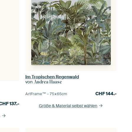
Im Tropischen Regenwald
von
Andrea Haase
CHF
144.-
ArtFrame™ –
75×65
cm
CHF
137.-
Größe & Material selbst wählen
n