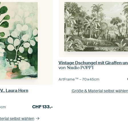
von
Studio POPPY
ArtFrame™ –
70×45
cm
V., Laura Horn
Größe & Material selbst wähle
CHF
133.-
0
cm
erial selbst wählen