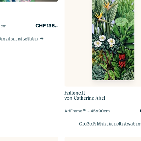
CHF
138.-
0
cm
erial selbst wählen
Foliage II
von
Catherine Abel
ArtFrame™ –
45×90
cm
Größe & Material selbst wähle