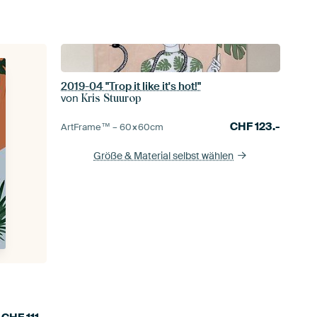
2019-04 "Trop it like it's hot!"
von
Kris Stuurop
CHF
123.-
ArtFrame™ –
60×60
cm
Größe & Material selbst wählen