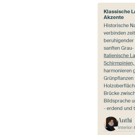
Klassische La
Akzente
Historische N
verbinden zei
beruhigender
sanften Grau-
Italienische L
Schirmpinien,
harmonieren 
Grünpflanzen 
Holzoberfläch
Brücke zwisch
Bildsprache u
- erdend und t
Anthi
Interior