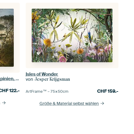
Isles of Wonder
Italienische Landschaft mit Schirmpinien, Hendrik Voogd
von
Jesper Krijgsman
CHF
122.-
CHF
159.-
ArtFrame™ –
75×50
cm
n
Größe & Material selbst wählen