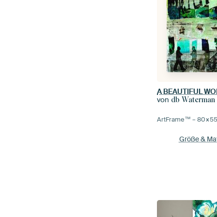
A BEAUTIFUL W
von
db Waterman
ArtFrame™ –
80×5
Größe & Mat