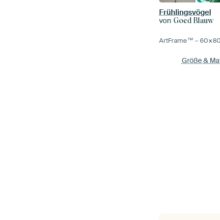
Frühlingsvögel
von
Goed Blauw
ArtFrame™ –
60×8
Größe & Mat