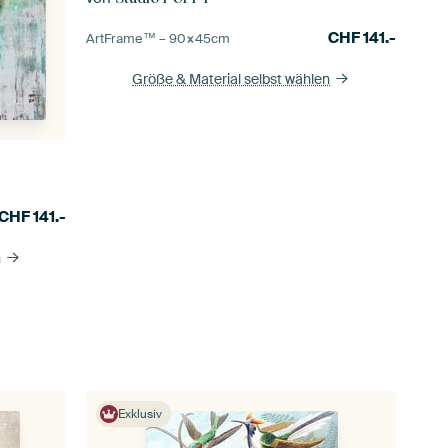
CHF
141.-
ArtFrame™ –
90×45
cm
Größe & Material selbst wählen
CHF
141.-
n
Exklusiv