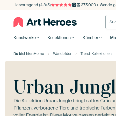
Hervorragend
(4.8/5)
375'000+ Wände ge
Such
Kunstwerke
Kollektionen
Künstler
Mat
Du bist hier:
Home
Wandbilder
Trend-Kollektionen
Urban Jungl
Die Kollektion Urban Jungle bringt sattes Grün u
Pflanzen, verborgene Tiere und tropische Farben
voller Energie ist. Diese Motive passen perfekt z