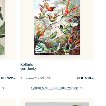
Kolibris
von
Jacky
CHF
122.-
CHF
138.-
ArtFrame™ –
50×70
cm
n
Größe & Material selbst wählen