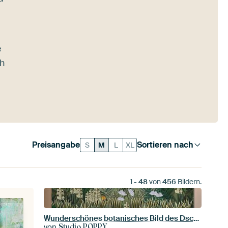
e
ch
Preisangabe
Sortieren nach
S
M
L
XL
1
-
48
von
456
Bildern.
Wunderschönes botanisches Bild des Dschungels mit Farnen und Blumen
von
Studio POPPY