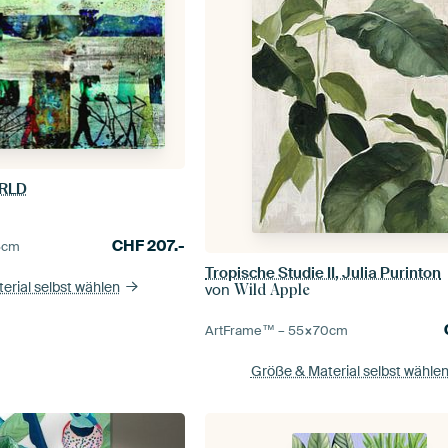
ORLD
CHF
207.-
5
cm
Tropische Studie II, Julia Purinton
erial selbst wählen
von
Wild Apple
ArtFrame™ –
55×70
cm
Größe & Material selbst wähle