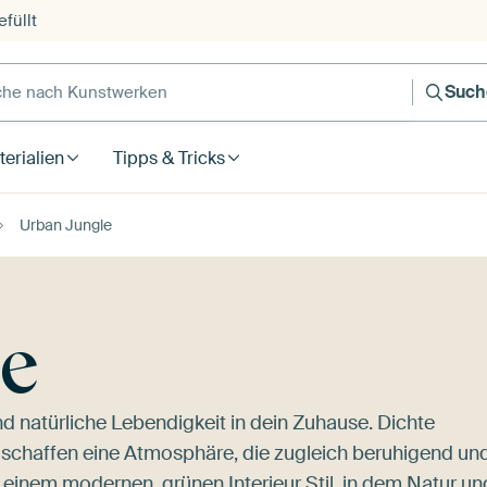
füllt
e nach Kunstwerken
Such
erialien
Tipps & Tricks
Urban Jungle
e
nd natürliche Lebendigkeit in dein Zuhause. Dichte
 schaffen eine Atmosphäre, die zugleich beruhigend un
u einem modernen, grünen Interieur Stil, in dem Natur un