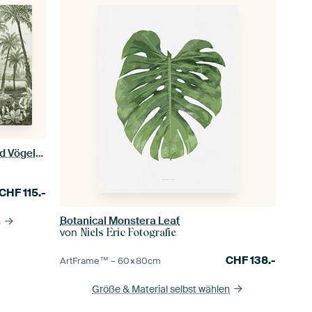
Vintage Dschungel mit Giraffen und Vögeln. Palmen und Farne.
CHF
115.-
Botanical Monstera Leaf
n
von
Niels Eric Fotografie
CHF
138.-
ArtFrame™ –
60×80
cm
Größe & Material selbst wählen