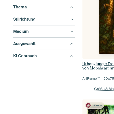
Thema
Stilrichtung
Medium
Ausgewählt
KI Gebrauch
Urban Jungle Tre
von
Moonheart Ar
ArtFrame™ –
50×7
Größe & Mat
Exklusiv