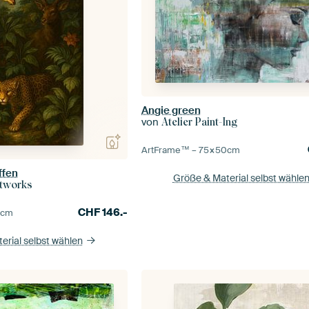
Angie green
von
Atelier Paint-Ing
ArtFrame™ –
75×50
cm
ffen
Größe & Material selbst wähle
tworks
CHF
146.-
5
cm
erial selbst wählen