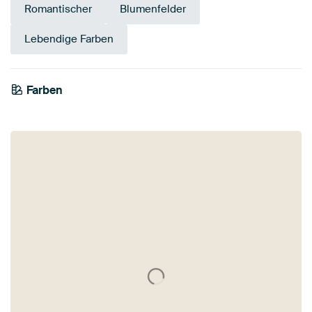
Romantischer
Blumenfelder
Lebendige Farben
Tangerine
Farben
Gelb
Gold
Rot
Olivgrün
Twist
Taupe
Grün
Early Dew
Orange