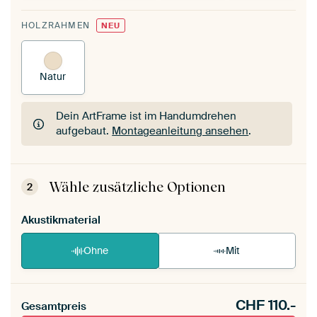
HOLZRAHMEN
NEU
Natur
Dein ArtFrame ist im Handumdrehen
aufgebaut.
Montageanleitung ansehen
.
Dein ArtFrame ist im Handumdrehen
aufgebaut.
Montageanleitung ansehen
.
Wähle zusätzliche Optionen
2
Akustikmaterial
Ohne
Mit
CHF
110.-
Gesamtpreis