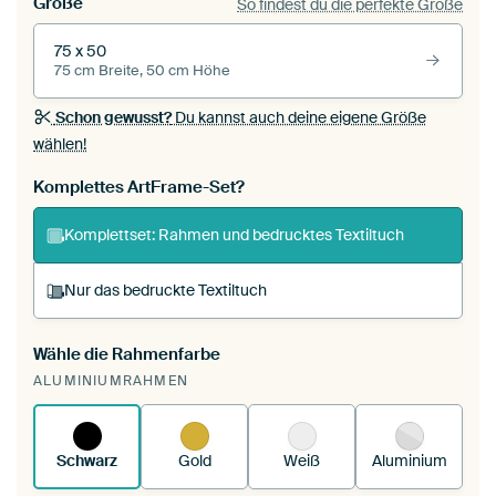
Größe
So findest du die perfekte Größe
75 x 50
75 cm Breite, 50 cm Höhe
Schon gewusst?
Du kannst auch deine eigene Größe
wählen!
Komplettes ArtFrame-Set?
Komplettset: Rahmen und bedrucktes Textiltuch
Nur das bedruckte Textiltuch
Wähle die Rahmenfarbe
Du spannst einen wechselbaren Textiltuch in
ALUMINIUMRAHMEN
deinen vorhandenen ArtFrame™.
So
funktioniert es.
Schwarz
Gold
Weiß
Aluminium