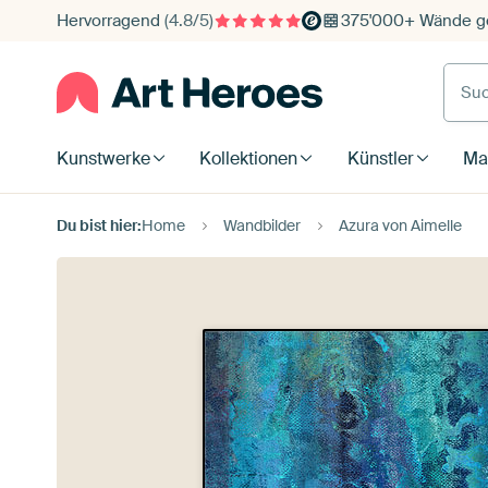
Hervorragend
(4.8/5)
375'000+ Wände ge
Such
Kunstwerke
Kollektionen
Künstler
Mat
Du bist hier:
Home
Wandbilder
Azura von Aimelle