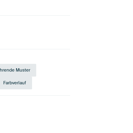
hrende Muster
Farbverlauf
t
Salbeigrün
Türkis