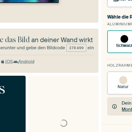
Wähle die
Du s
ALUMINIUM
vorh
e das Bild
an deiner Wand wirkt
Schwar
herunter und gebe den Bildcode
ein
370
499
iOS
Android
HOLZRAHM
s
Natur
Dein
Mont
Dein
Mont