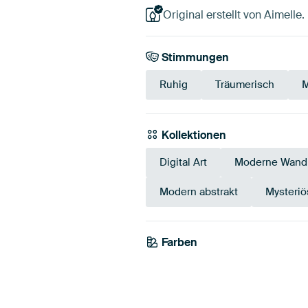
Original erstellt von Aimelle.
Stimmungen
Ruhig
Träumerisch
M
Kollektionen
Digital Art
Moderne Wandb
Modern abstrakt
Mysteri
Farben
Blau
Teal
M