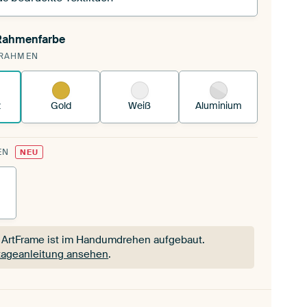
 Rahmenfarbe
pannst einen wechselbaren Textiltuch in deinen
RAHMEN
andenen ArtFrame™.
So funktioniert es.
z
Gold
Weiß
Aluminium
EN
NEU
 ArtFrame ist im Handumdrehen aufgebaut.
ageanleitung ansehen
.
 ArtFrame ist im Handumdrehen aufgebaut.
ageanleitung ansehen
.