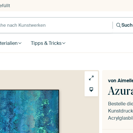
füllt
e nach Kunstwerken
Such
erialien
Tipps & Tricks
von
Aimell
Azur
Bestelle d
Kunstdruck 
Acrylglasbi