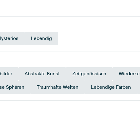
ysteriös
Lebendig
ilder
Abstrakte Kunst
Zeitgenössisch
Wiederke
öse Sphären
Traumhafte Welten
Lebendige Farben
arineblau
Early Dew
Violett
Lila
Anthrazi