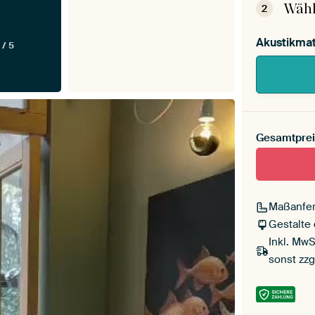
Wähl
2
Akustikmat
 / 5
Gesamtprei
Maßanfer
Gestalte
Inkl. MwS
sonst zzg