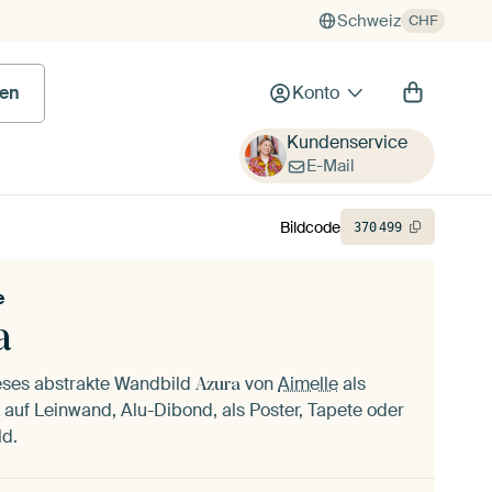
Schweiz
CHF
en
Konto
Kundenservice
E-Mail
Bildcode
370
499
e
a
ieses abstrakte Wandbild
von
Aimelle
als
Azura
auf Leinwand, Alu-Dibond, als Poster, Tapete oder
ld.