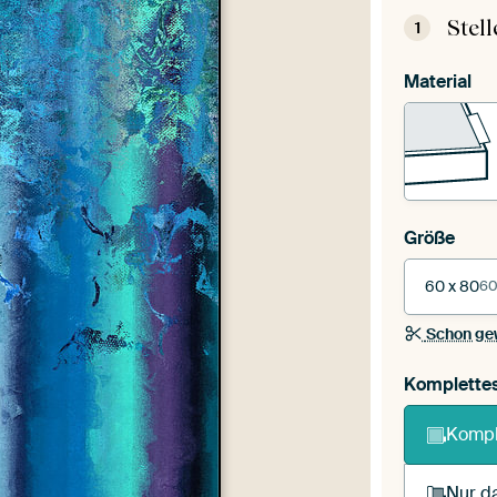
Stel
1
Material
Größe
60 x 80
60
Schon ge
Komplette
Kompl
Nur da