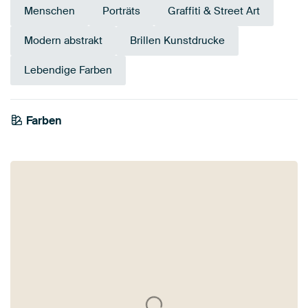
Menschen
Porträts
Graffiti & Street Art
Modern abstrakt
Brillen Kunstdrucke
Lebendige Farben
Farben
Bronze
Taupe
Rot
Bordeaux
Braun
Beige
Mauve
Gelb
Rosa
Gold