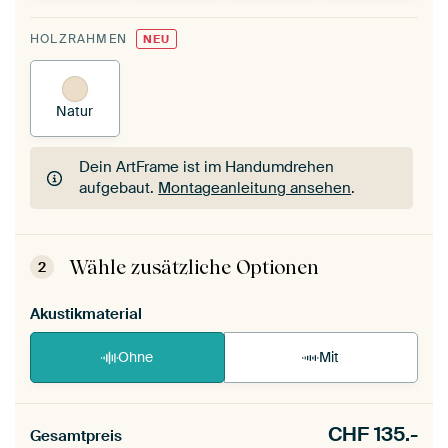
HOLZRAHMEN
NEU
Natur
Dein ArtFrame ist im Handumdrehen
aufgebaut.
Montageanleitung ansehen
.
Dein ArtFrame ist im Handumdrehen
aufgebaut.
Montageanleitung ansehen
.
Wähle zusätzliche Optionen
2
Akustikmaterial
Ohne
Mit
CHF
135.-
Gesamtpreis