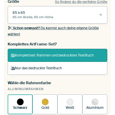
Größe
So findest du die perfekte Größe
65 x 65
65 cm Breite, 65 cm Höhe
Schon gewusst?
Du kannst auch deine eigene Größe
wählen!
Komplettes ArtFrame-Set?
Komplettset: Rahmen und bedrucktes Textiltuch
Nur das bedruckte Textiltuch
Wähle die Rahmenfarbe
Du spannst einen wechselbaren Textiltuch in
ALUMINIUMRAHMEN
deinen vorhandenen ArtFrame™.
So
funktioniert es.
Schwarz
Gold
Weiß
Aluminium