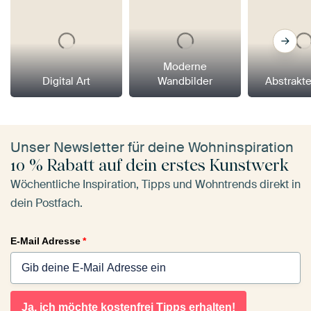
Moderne
Digital Art
Wandbilder
Abstrakt
Unser Newsletter für deine Wohninspiration
10 % Rabatt auf dein erstes Kunstwerk
Wöchentliche Inspiration, Tipps und Wohntrends direkt in
dein Postfach.
E-Mail Adresse
*
Ja, ich möchte kostenfrei Tipps erhalten!