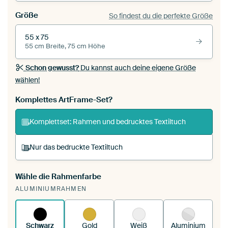
Größe
So findest du die perfekte Größe
55 x 75
55 cm Breite, 75 cm Höhe
Schon gewusst?
Du kannst auch deine eigene Größe
wählen!
Komplettes ArtFrame-Set?
Komplettset: Rahmen und bedrucktes Textiltuch
Nur das bedruckte Textiltuch
Wähle die Rahmenfarbe
Du spannst einen wechselbaren Textiltuch in
ALUMINIUMRAHMEN
deinen vorhandenen ArtFrame™.
So
funktioniert es.
Schwarz
Gold
Weiß
Aluminium