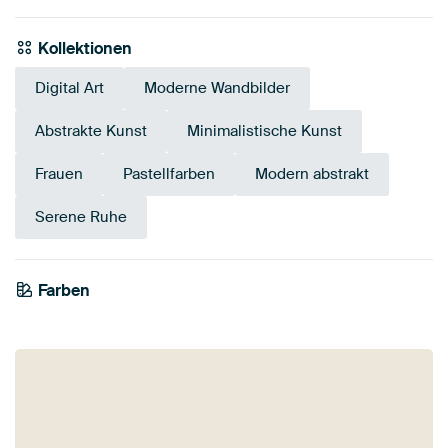
Kollektionen
Digital Art
Moderne Wandbilder
Abstrakte Kunst
Minimalistische Kunst
Frauen
Pastellfarben
Modern abstrakt
Serene Ruhe
Farben
Olivgrün
Taupe
Gold
Smaragdgrün
Anthrazit
Beige
Blau
Rot
Bronze
Braun