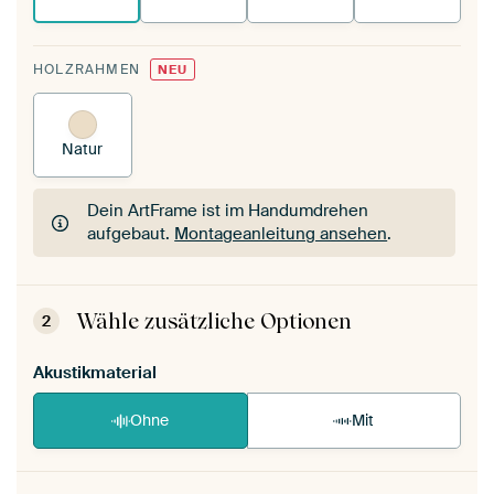
HOLZRAHMEN
NEU
Natur
Dein ArtFrame ist im Handumdrehen
aufgebaut.
Montageanleitung ansehen
.
Dein ArtFrame ist im Handumdrehen
aufgebaut.
Montageanleitung ansehen
.
Wähle zusätzliche Optionen
2
Akustikmaterial
Ohne
Mit