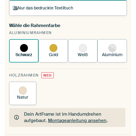
Nur das bedruckte Textiltuch
Wähle die Rahmenfarbe
Du spannst einen wechselbaren Textiltuch in
ALUMINIUMRAHMEN
deinen vorhandenen ArtFrame™.
So
funktioniert es.
Schwarz
Gold
Weiß
Aluminium
HOLZRAHMEN
NEU
Natur
Dein ArtFrame ist im Handumdrehen
aufgebaut.
Montageanleitung ansehen
.
Dein ArtFrame ist im Handumdrehen