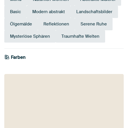
Basic
Modern abstrakt
Landschaftsbilder
Ölgemälde
Reflektionen
Serene Ruhe
Mysteriöse Sphären
Traumhafte Welten
Farben
Orange
Braun
Taupe
Gold
Bronze
Beige
Gelb