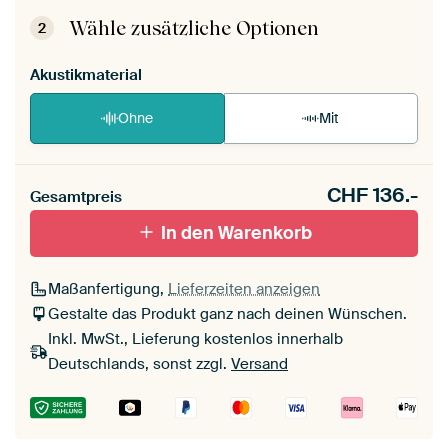
aufgebaut.
Montageanleitung ansehen
.
Wähle zusätzliche Optionen
2
Akustikmaterial
Ohne
Mit
CHF
136.-
Gesamtpreis
In den Warenkorb
Maßanfertigung,
Lieferzeiten anzeigen
Gestalte das Produkt ganz nach deinen Wünschen.
Inkl. MwSt., Lieferung kostenlos innerhalb
Deutschlands, sonst zzgl.
Versand