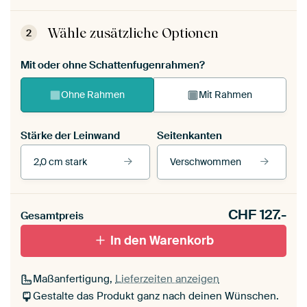
Wähle zusätzliche Optionen
2
Mit oder ohne Schattenfugenrahmen?
Ohne Rahmen
Mit Rahmen
Stärke der Leinwand
Seitenkanten
2,0 cm stark
Verschwommen
Unsere Rahmen ansehen
CHF
127.-
Gesamtpreis
Mit Schattenfugenrahmen,
Mit Schattenfugenrahmen,
In den Warenkorb
schwarz
weiß
Maßanfertigung,
Lieferzeiten anzeigen
Gestalte das Produkt ganz nach deinen Wünschen.