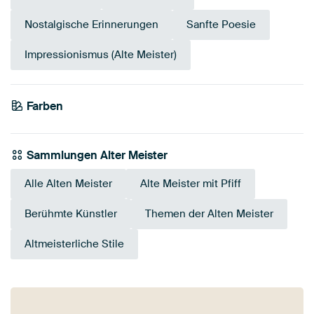
Nostalgische Erinnerungen
Sanfte Poesie
Impressionismus (Alte Meister)
Farben
Salbeigrün
Early Dew
Braun
Beige
Taupe
Blau
Türkis
Grau
Sammlungen Alter Meister
Alle Alten Meister
Alte Meister mit Pfiff
Berühmte Künstler
Themen der Alten Meister
Altmeisterliche Stile