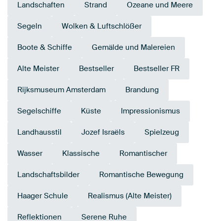
Landschaften
Strand
Ozeane und Meere
Segeln
Wolken & Luftschlößer
Boote & Schiffe
Gemälde und Malereien
Alte Meister
Bestseller
Bestseller FR
Rijksmuseum Amsterdam
Brandung
Segelschiffe
Küste
Impressionismus
Landhausstil
Jozef Israëls
Spielzeug
Wasser
Klassische
Romantischer
Landschaftsbilder
Romantische Bewegung
Haager Schule
Realismus (Alte Meister)
Reflektionen
Serene Ruhe