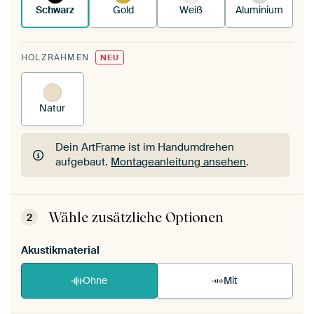
Schwarz
Gold
Weiß
Aluminium
HOLZRAHMEN
NEU
Natur
Dein ArtFrame ist im Handumdrehen
aufgebaut.
Montageanleitung ansehen
.
Dein ArtFrame ist im Handumdrehen
aufgebaut.
Montageanleitung ansehen
.
Wähle zusätzliche Optionen
2
Akustikmaterial
Ohne
Mit