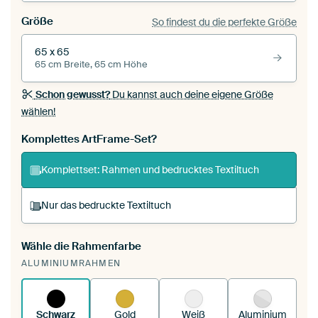
Größe
So findest du die perfekte Größe
65 x 65
65 cm Breite, 65 cm Höhe
Schon gewusst?
Du kannst auch deine eigene Größe
wählen!
Komplettes ArtFrame-Set?
Komplettset: Rahmen und bedrucktes Textiltuch
Nur das bedruckte Textiltuch
Wähle die Rahmenfarbe
Du spannst einen wechselbaren Textiltuch in
ALUMINIUMRAHMEN
deinen vorhandenen ArtFrame™.
So
funktioniert es.
Schwarz
Gold
Weiß
Aluminium