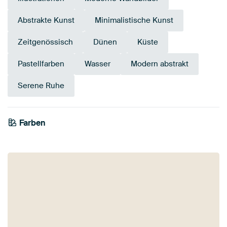
Abstrakte Kunst
Minimalistische Kunst
Zeitgenössisch
Dünen
Küste
Pastellfarben
Wasser
Modern abstrakt
Serene Ruhe
Farben
Grau
Teal
Early Dew
Blau
Smaragdgrün
Taupe
Beige