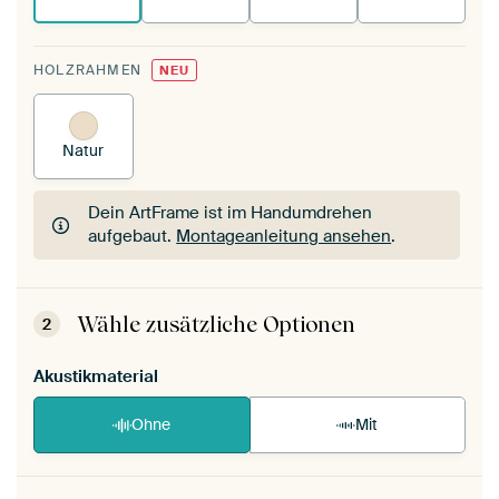
HOLZRAHMEN
NEU
Natur
Dein ArtFrame ist im Handumdrehen
aufgebaut.
Montageanleitung ansehen
.
Dein ArtFrame ist im Handumdrehen
aufgebaut.
Montageanleitung ansehen
.
Wähle zusätzliche Optionen
2
Akustikmaterial
Ohne
Mit