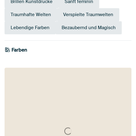
Brillen Kunstdrucke
Sanft feminin
Traumhafte Welten
Verspielte Traumwelten
Lebendige Farben
Bezaubernd und Magisch
Farben
Early Dew
Taupe
Gelb
Bronze
Beige
Salbeigrün
Gold
Orange
Braun