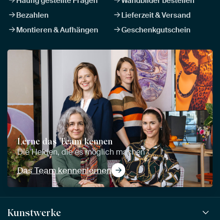
Häufig gestellte Fragen
Wandbilder bestellen
Bezahlen
Lieferzeit & Versand
Montieren & Aufhängen
Geschenkgutschein
Lerne das Team kennen
Die Helden, die es möglich machen
Das Team kennenlernen
Kunstwerke