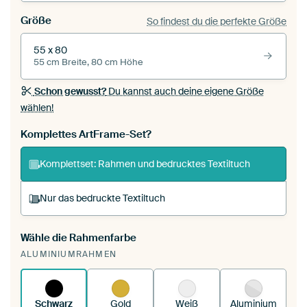
Größe
So findest du die perfekte Größe
55 x 80
55 cm Breite, 80 cm Höhe
Schon gewusst?
Du kannst auch deine eigene Größe
wählen!
Komplettes ArtFrame-Set?
Komplettset: Rahmen und bedrucktes Textiltuch
Nur das bedruckte Textiltuch
Wähle die Rahmenfarbe
Du spannst einen wechselbaren Textiltuch in
ALUMINIUMRAHMEN
deinen vorhandenen ArtFrame™.
So
funktioniert es.
Schwarz
Gold
Weiß
Aluminium