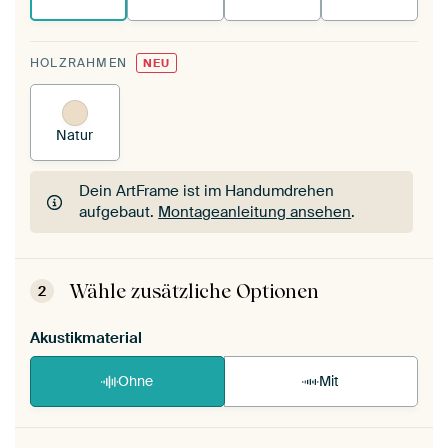
HOLZRAHMEN
NEU
Natur
Dein ArtFrame ist im Handumdrehen
aufgebaut.
Montageanleitung ansehen
.
Dein ArtFrame ist im Handumdrehen
aufgebaut.
Montageanleitung ansehen
.
Wähle zusätzliche Optionen
2
Akustikmaterial
Ohne
Mit