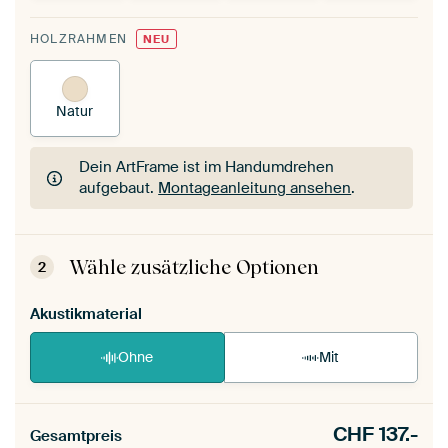
HOLZRAHMEN
NEU
Natur
Dein ArtFrame ist im Handumdrehen
aufgebaut.
Montageanleitung ansehen
.
Dein ArtFrame ist im Handumdrehen
aufgebaut.
Montageanleitung ansehen
.
Wähle zusätzliche Optionen
2
Akustikmaterial
Ohne
Mit
CHF
137.-
Gesamtpreis