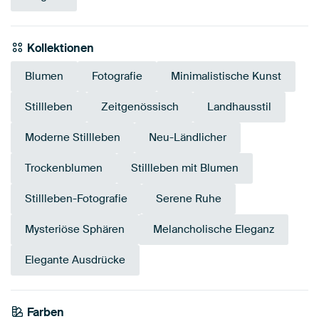
Kollektionen
Blumen
Fotografie
Minimalistische Kunst
Stillleben
Zeitgenössisch
Landhausstil
Moderne Stillleben
Neu-Ländlicher
Trockenblumen
Stillleben mit Blumen
Stillleben-Fotografie
Serene Ruhe
Mysteriöse Sphären
Melancholische Eleganz
Elegante Ausdrücke
Farben
Anthrazit
Braun
Bordeaux
Taupe
Aubergine
Grau
Mauve