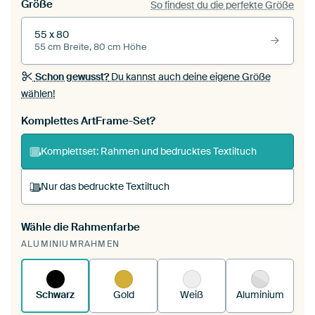
Größe
So findest du die perfekte Größe
55 x 80
55 cm Breite, 80 cm Höhe
Schon gewusst?
Du kannst auch deine eigene Größe
wählen!
Komplettes ArtFrame-Set?
Komplettset: Rahmen und bedrucktes Textiltuch
Nur das bedruckte Textiltuch
Wähle die Rahmenfarbe
Du spannst einen wechselbaren Textiltuch in
ALUMINIUMRAHMEN
deinen vorhandenen ArtFrame™.
So
funktioniert es.
Schwarz
Gold
Weiß
Aluminium