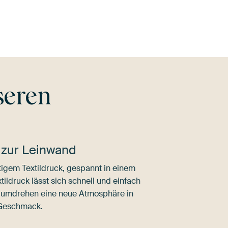
nze
Grün
Gold
Olivgrün
n
G
seren
 zur Leinwand
igem Textildruck, gespannt in einem
ldruck lässt sich schnell und einfach
dumdrehen eine neue Atmosphäre in
 Geschmack.