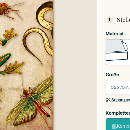
Stel
1
Material
Größe
55 x 75
55
Schon ge
Komplette
Kompl