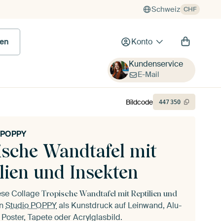
Schweiz
CHF
en
Konto
Kundenservice
E-Mail
Bildcode
447
350
o POPPY
ische Wandtafel mit
lien und Insekten
ese Collage
Tropische Wandtafel mit Reptilien und
n
Studio POPPY
als Kunstdruck auf Leinwand, Alu-
 Poster, Tapete oder Acrylglasbild.