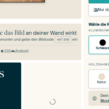
Nur da
Wähle die
Du s
ALUMINIUM
vorh
e das Bild
an deiner Wand wirkt
herunter und gebe den Bildcode
ein
447
350
Schwar
iOS
Android
HOLZRAHM
s
Natur
Dein
Mont