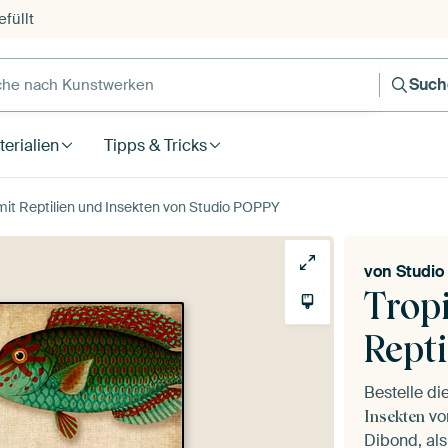
füllt
e nach Kunstwerken
Such
erialien
Tipps & Tricks
mit Reptilien und Insekten von Studio POPPY
von
Studi
Trop
Repti
Bestelle di
vo
Insekten
Dibond, als