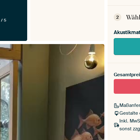
Dein
Mont
Wähl
2
 / 5
Akustikmat
Gesamtprei
Maßanfer
Gestalte
Inkl. MwS
sonst zzg