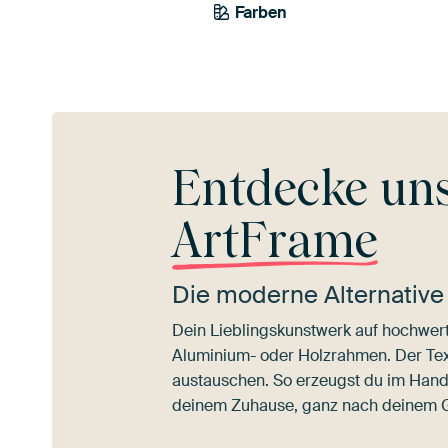
Farben
Taupe
Beige
Bro
Entdecke un
ArtFrame
Die moderne Alternative
Dein Lieblingskunstwerk auf hochwert
Aluminium- oder Holzrahmen. Der Texti
austauschen. So erzeugst du im Han
deinem Zuhause, ganz nach deinem