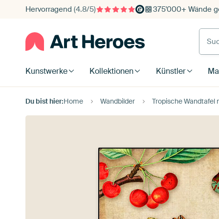
Hervorragend
(4.8/5)
375'000+ Wände ge
Such
Kunstwerke
Kollektionen
Künstler
Mat
Du bist hier:
Home
Wandbilder
Tropische Wandtafel 