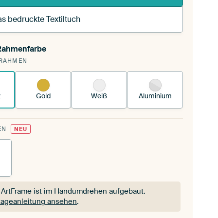
s bedruckte Textiltuch
 Rahmenfarbe
pannst einen wechselbaren Textiltuch in deinen
RAHMEN
andenen ArtFrame™.
So funktioniert es.
z
Gold
Weiß
Aluminium
EN
NEU
 ArtFrame ist im Handumdrehen aufgebaut.
ageanleitung ansehen
.