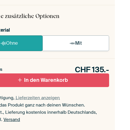
 ArtFrame ist im Handumdrehen aufgebaut.
ageanleitung ansehen
.
e zusätzliche Optionen
erial
Ohne
Mit
CHF
135.-
s
In den Warenkorb
tigung,
Lieferzeiten anzeigen
 das Produkt ganz nach deinen Wünschen.
t., Lieferung kostenlos innerhalb Deutschlands,
l.
Versand