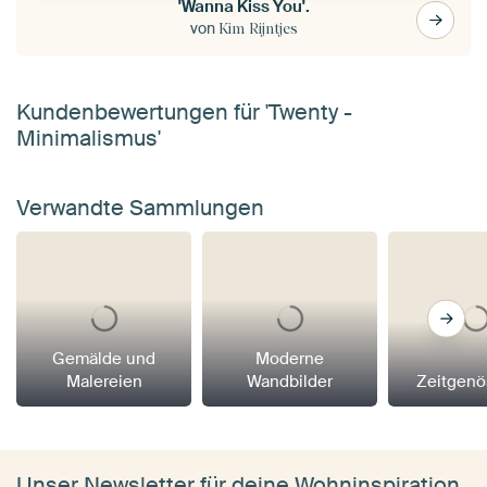
'Wanna Kiss You'.
von
Kim Rijntjes
Kundenbewertungen für 'Twenty -
Minimalismus'
Verwandte Sammlungen
Gemälde und
Moderne
Malereien
Wandbilder
Zeitgenö
Unser Newsletter für deine Wohninspiration