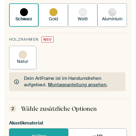
funktioniert es.
Schwarz
Gold
Weiß
Aluminium
HOLZRAHMEN
NEU
Natur
Dein ArtFrame ist im Handumdrehen
aufgebaut.
Montageanleitung ansehen
.
Dein ArtFrame ist im Handumdrehen
aufgebaut.
Montageanleitung ansehen
.
Wähle zusätzliche Optionen
2
Akustikmaterial