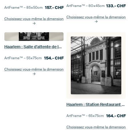
133.-
CHF
ArtFrame™ –
80×45
cm
157.-
CHF
ArtFrame™ –
85×50
cm
Choisissez vous-même la dimension
Choisissez vous-même la dimension
Haarlem : Salle d'attente de la gare première classe
154.-
CHF
ArtFrame™ –
55×75
cm
Choisissez vous-même la dimension
Haarlem : Station Restaurant entrée 1
164.-
CHF
ArtFrame™ –
65×75
cm
Choisissez vous-même la dimension