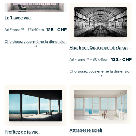
Loft avec vue.
125.-
CHF
ArtFrame™ –
75×40
cm
Choisissez vous-même la dimension
Haarlem : Quai ouest de la gare 1
133.-
CHF
ArtFrame™ –
80×45
cm
Choisissez vous-même la dimension
Attraper le soleil
Profitez de la vue.