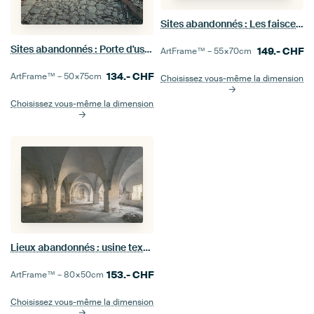
Sites abandonnés : Les faisceaux lumineux de l'usine Sphinx de Maastricht
Sites abandonnés : Porte d'usine espagnole.
149.-
CHF
ArtFrame™ –
55×70
cm
134.-
CHF
ArtFrame™ –
50×75
cm
Choisissez vous-même la dimension
Choisissez vous-même la dimension
Lieux abandonnés : usine textile 2
153.-
CHF
ArtFrame™ –
80×50
cm
Choisissez vous-même la dimension