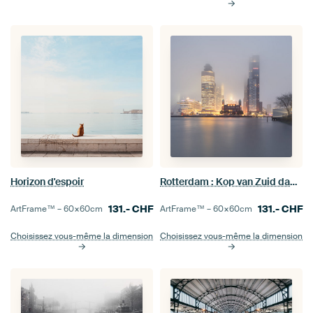
Horizon d'espoir
Rotterdam : Kop van Zuid dans le brouillard
131.-
CHF
131.-
CHF
ArtFrame™ –
60×60
cm
ArtFrame™ –
60×60
cm
Choisissez vous-même la dimension
Choisissez vous-même la dimension