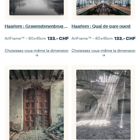
Haarlem : Gravenstenenbrug dans le brouillard.
Haarlem : Quai de gare ouest
133.-
CHF
133.-
CHF
ArtFrame™ –
80×45
cm
ArtFrame™ –
80×45
cm
Choisissez vous-même la dimension
Choisissez vous-même la dimension