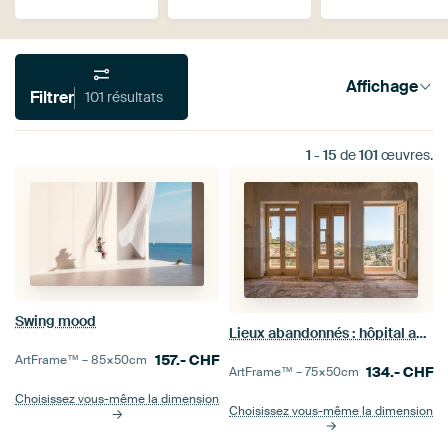
Affichage
Filtrer
101 résultats
1
-
15
de
101
œuvres.
Swing mood
Lieux abandonnés : hôpital avec vue.
157.-
CHF
ArtFrame™ –
85×50
cm
134.-
CHF
ArtFrame™ –
75×50
cm
Choisissez vous-même la dimension
Choisissez vous-même la dimension