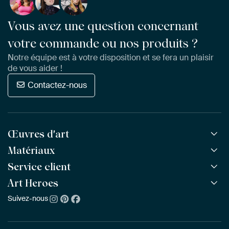
Vous avez une question concernant
votre commande ou nos produits ?
Notre équipe est à votre disposition et se fera un plaisir
de vous aider !
Contactez-nous
Œuvres d'art
Matériaux
Toutes les œuvres
Toutes les collections
Service client
ArtFrame™
POPULAIRE
Tous les artistes
ArtFrame™ en bois
Art Heroes
Questions fréquentes
NOUVEAU
Meilleures ventes
Toile
Commander
Suivez-nous
À propos de nous
Nouveautés
Poster
Paiement
Durabilité
Délai & Livraison
Notre équipe