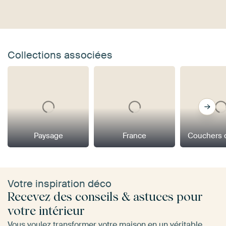
Collections associées
Paysage
France
Couchers d
Votre inspiration déco
Recevez des conseils & astuces pour
votre intérieur
Vous voulez transformer votre maison en un véritable