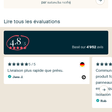
par
natascha verbij
Lire tous les évaluations
4.8
/5
Basé sur
4'952
avis
5 / 5
Livraison plus rapide que prévu.
Communic
produit f
Jens J.
panneaux 
esthétiqu
isolatio
Rob