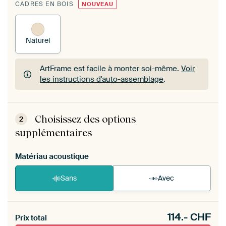
CADRES EN BOIS
NOUVEAU
Naturel
ArtFrame est facile à monter soi-même.
Voir
les instructions d'auto-assemblage
.
ArtFrame est facile à monter soi-même.
Voir
les instructions d'auto-assemblage
.
Choisissez des options
2
supplémentaires
Matériau acoustique
Sans
Avec
Heb je een akoestiek probleem? Voeg akoestisch
114.-
CHF
materiaal toe aan je ArtFrame set.
Prix total