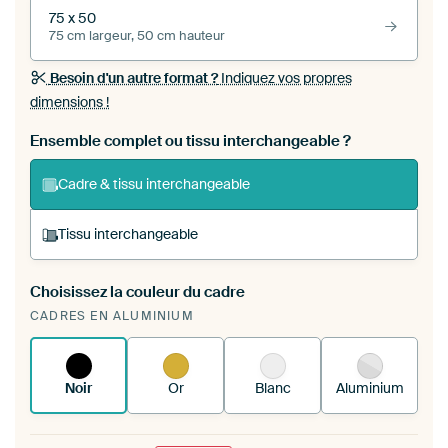
75 x 50
75 cm largeur, 50 cm hauteur
Besoin d'un autre format ?
Indiquez vos propres
dimensions !
Ensemble complet ou tissu interchangeable ?
Cadre & tissu interchangeable
Tissu interchangeable
Choisissez la couleur du cadre
Vous tendez une nouvelle impression dans
CADRES EN ALUMINIUM
votre cadre d'art existant
Voici comment cela
fonctionne.
Noir
Or
Blanc
Aluminium